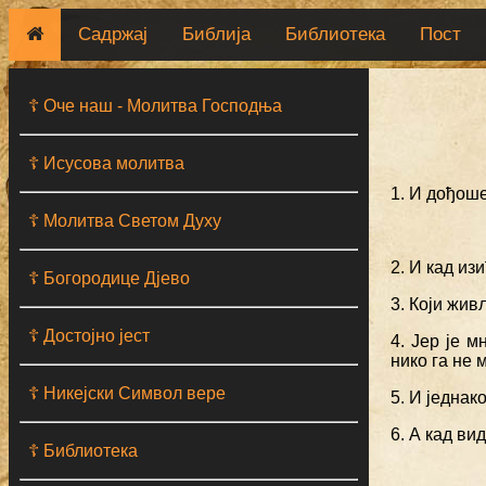
Садржај
Библија
Библиотека
Пост
☦ Оче наш - Moлитва Господња
☦ Исусова молитва
1. И дођоше
☦ Молитва Светом Духу
2. И кад из
☦ Богородице Дјево
3. Који жив
☦ Достојно јест
4. Јер је м
нико га не 
☦ Никејски Символ вере
5. И једнак
6. А кад ви
☦ Библиотека