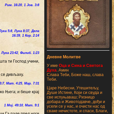
Рим. 16:20
,
1 Јов. 3:8
Лука 5:8
,
Лука 8:37
,
Дела
16:39
,
1 Кор. 2:14
,
Лука 23:42
,
Филиб. 1:23
Дневне Молитве
 шта ти Господ учини,
У име
Оца и Сина и Светога
Духа
. Амин
 се дивљаху.
Слава Теби, Боже наш, слава
Теби.
3:7
,
Мат. 4:25
,
Мар. 7:31
Царе Небесни, Утешитељу,
око Њега; и беше крај
Душе Истине, Који си свуда и
све испуњаваш; Ризницо
добара и Животодавче, дођи и
1 Мој. 49:10
,
Мат. 9:1
усели се у нас, и очисти нас од
сваке нечистоте, и спаси, Благи,
ши Га паде пред ноге