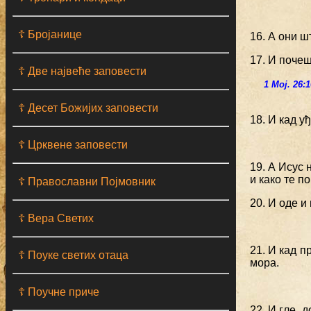
☦ Бројанице
16. А они ш
17. И почеш
☦ Две највеће заповести
1 Мој. 26:
☦ Десет Божијих заповести
18. И кад у
☦ Црквене заповести
19. А Исус 
и како те п
☦ Православни Појмовник
20. И оде и
☦ Вера Светих
21. И кад п
☦ Поуке светих отаца
мора.
☦ Поучне приче
22. И гле, 