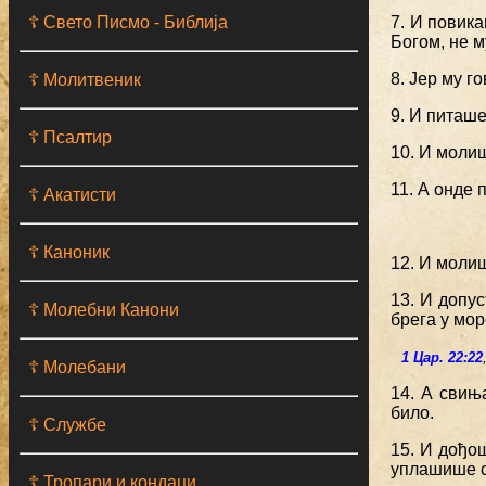
☦ Свето Писмо - Библија
7. И повик
Богом, не м
8. Јер му г
☦ Молитвеник
9. И питаше
☦ Псалтир
10. И моли
11. А онде 
☦ Акатисти
☦ Каноник
12. И моли
13. И допу
☦ Молебни Канони
брега у мор
1 Цар. 22:22
☦ Молебани
14. А свињ
било.
☦ Службе
15. И дођош
уплашише с
☦ Тропари и кондаци