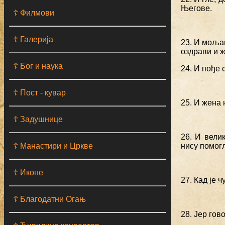
Његове.
☦ Филмови
☦ Галерија
23. И мољаш
оздрави и ж
☦ Бог и наука
24. И пође 
☦ Пост - кувар
25. И жена 
☦ Задушнице
26. И вели
☦ Манастири и Цркве
нису помогл
☦ Иконе
27. Кад је 
☦ Благодатни Огањ
28. Јер го