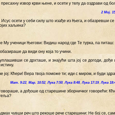
 пресахну извор крви њене, и осети у телу да оздрави од бо
2 Мој. 1
 Исус осети у себи силу што изађе из Њега, и обазревши се 
мојих хаљина?
е Му ученици Његови: Видиш народ где Те турка, па питаш:
 обазираше да види ону која то учини.
 уплашивши се дрхташе, и знајући шта јој се догоди, дође
 истину.
че јој: Кћери! Вера твоја поможе ти; иди с миром, и буди здр
Мат. 9:22
,
Мар. 10:52
,
Лука 7:50
,
Лука 8:48
,
Лука 17:19
,
Лука 18:
говораше, а дођоше од старешине зборничког говорећи: Кћи
теља?
одмах чувши реч што рекоше рече старешини: Не бој се, сам