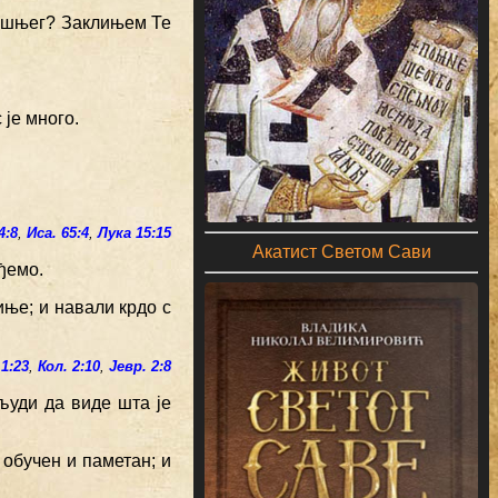
Вишњег? Заклињем Те
 је много.
4:8
,
Иса. 65:4
,
Лука 15:15
Акатист Светом Сави
ђемо.
иње; и навали крдо с
1:23
,
Кол. 2:10
,
Јевр. 2:8
људи да виде шта је
 обучен и паметан; и