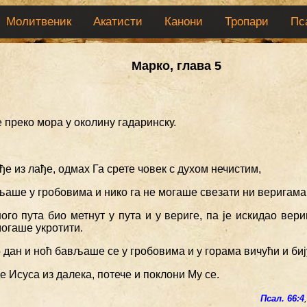
Молитвеник
Акатисти
Канони
Тропари
Пс
Марко, глава 5
 преко мора у околину гадаринску.
иђе из лађе, одмах Га срете човек с духом нечистим,
љаше у гробовима и нико га не могаше свезати ни веригама
ного пута био метнут у пута и у вериге, па је искидао вери
могаше укротити.
о дан и ноћ бављаше се у гробовима и у горама вичући и би
де Исуса из далека, потече и поклони Му се.
Псал. 66:4