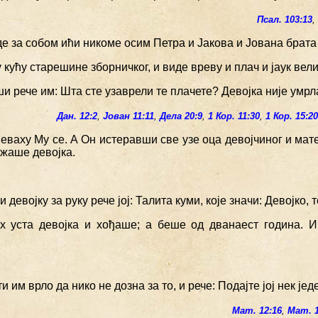
Псал. 103:13
де за собом ићи никоме осим Петра и Јакова и Јована брата
у кућу старешине зборничког, и виде вреву и плач и јаук вели
и рече им: Шта сте узаврели те плачете? Девојка није умрла
Дан. 12:2
,
Јован 11:11
,
Дела 20:9
,
1 Кор. 11:30
,
1 Кор. 15:2
еваху Му се. А Он истеравши све узе оца девојчиног и мате
ежаше девојка.
 девојку за руку рече јој: Талита куми, које значи: Девојко, 
х уста девојка и хођаше; а беше од дванаест година. 
и им врло да нико не дозна за то, и рече: Подајте јој нек једе
Мат. 12:16
,
Мат. 1