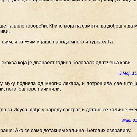
е Га врло говорећи: Кћи је моја на самрти; да дођеш и да 
иви.
с њим; и за Њим иђаше народа много и туркаху Га.
некаква која је дванаест година боловала од течења крви
3 Мој. 15
ку муку поднела од многих лекара, и потрошила све што ј
и, него још горе начинили,
чула за Исуса, дође у народу састраг, и дотаче се хаљине Ње
Мар. 3:
вораше: Ако се само дотакнем хаљина Његових оздравићу.