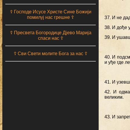
☦ Господе Исусе Христе Сине Божији
помилуј нас грешне ☦
37. И не да
38. И дође 
☦ Пресвета Богородице Дјево Марија
39. И ушавш
спаси нас ☦
☦ Сви Свети молите Бога за нас ☦
40. И подсм
и уђе где л
41. И узевши
42. И одма
великим.
43. И запрет