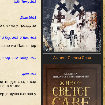
4:20
,
Титу 3:12
Дела 20:13
о к њима у Троаду за
7
,
2 Кор. 2:12
,
2 Тим. 4:13
ораше им Павле, јер
Акатист Светом Сави
6
,
1 Кор. 16:2
,
Откр. 1:10
Дела 1:13
д тврдог сна, и кад
ше га мртва.
јер је душа његова у