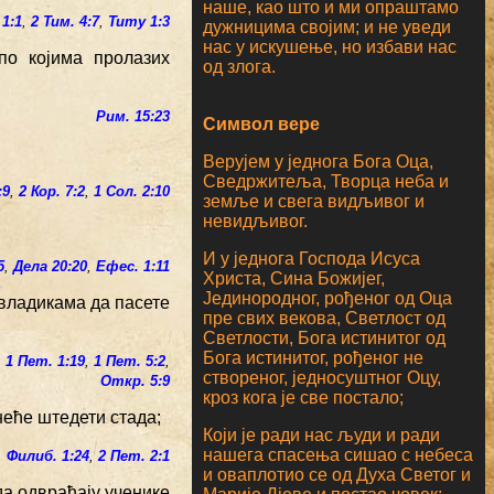
наше, као што и ми опраштамо
 1:1
,
2 Тим. 4:7
,
Титу 1:3
дужницима својим; и не уведи
нас у искушење, но избави нас
по којима пролазих
од злога.
Рим. 15:23
Символ вере
Верујем у једнога Бога Оца,
Сведржитеља, Творца неба и
:9
,
2 Кор. 7:2
,
1 Сол. 2:10
земље и свега видљивог и
невидљивог.
И у једнога Господа Исуса
5
,
Дела 20:20
,
Ефес. 1:11
Христа, Сина Божијег,
Јединородног, рођеног од Оца
 владикама да пасете
пре свих векова, Светлост од
Светлости, Бога истинитог од
Бога истинитог, рођеног не
,
1 Пет. 1:19
,
1 Пет. 5:2
,
створеног, једносуштног Оцу,
Откр. 5:9
кроз кога је све постало;
 неће штедети стада;
Који је ради нас људи и ради
нашега спасења сишао с небеса
,
Филиб. 1:24
,
2 Пет. 2:1
и оваплотио се од Духа Светог и
да одвраћају ученике