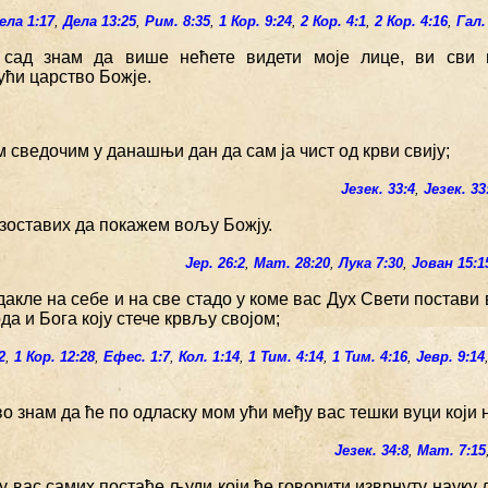
ела 1:17
,
Дела 13:25
,
Рим. 8:35
,
1 Кор. 9:24
,
2 Кор. 4:1
,
2 Кор. 4:16
,
Гал.
 сад знам да више нећете видети моје лице, ви сви 
ући царство Божје.
м сведочим у данашњи дан да сам ја чист од крви свију;
Језек. 33:4
,
Језек. 33
изоставих да покажем вољу Божју.
Јер. 26:2
,
Мат. 28:20
,
Лука 7:30
,
Јован 15:1
дакле на себе и на све стадо у коме вас Дух Свети постави
да и Бога коју стече крвљу својом;
2
,
1 Кор. 12:28
,
Ефес. 1:7
,
Кол. 1:14
,
1 Тим. 4:14
,
1 Тим. 4:16
,
Јевр. 9:14
ово знам да ће по одласку мом ући међу вас тешки вуци који
Језек. 34:8
,
Мат. 7:15
у вас самих постаће људи који ће говорити изврнуту науку 