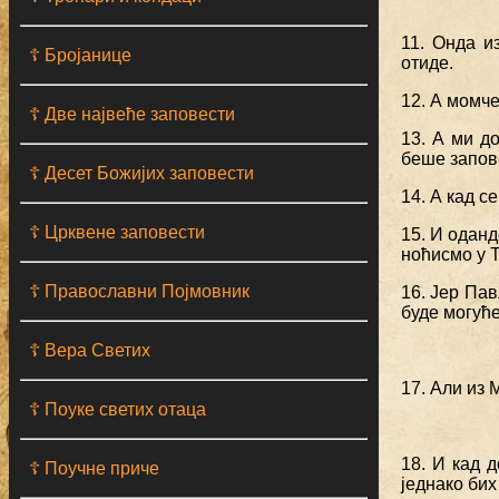
11. Онда и
☦ Бројанице
отиде.
12. А момч
☦ Две највеће заповести
13. А ми д
беше запов
☦ Десет Божијих заповести
14. А кад с
☦ Црквене заповести
15. И оданд
ноћисмо у Т
☦ Православни Појмовник
16. Јер Пав
буде могуће
☦ Вера Светих
17. Али из 
☦ Поуке светих отаца
18. И кад 
☦ Поучне приче
једнако бих