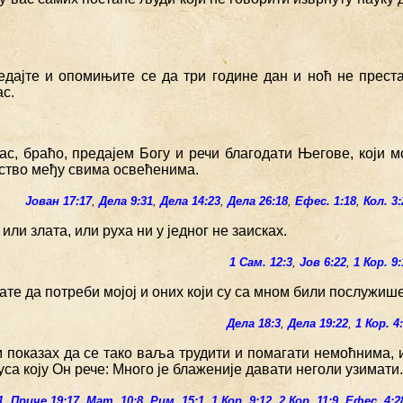
ледајте и опомињите се да три године дан и ноћ не прест
ас.
вас, браћо, предајем Богу и речи благодати Његове, који 
ство међу свима освећенима.
Јован 17:17
,
Дела 9:31
,
Дела 14:23
,
Дела 26:18
,
Ефес. 1:18
,
Кол. 3:
 или злата, или руха ни у једног не заисках.
1 Сам. 12:3
,
Јов 6:22
,
1 Кор. 9
ате да потреби мојој и оних који су са мном били послужише
Дела 18:3
,
Дела 19:22
,
1 Кор. 4
м показах да се тако ваља трудити и помагати немоћнима,
са коју Он рече: Много је блаженије давати неголи узимати.
1
,
Приче 19:17
,
Мат. 10:8
,
Рим. 15:1
,
1 Кор. 9:12
,
2 Кор. 11:9
,
Ефес. 4:2