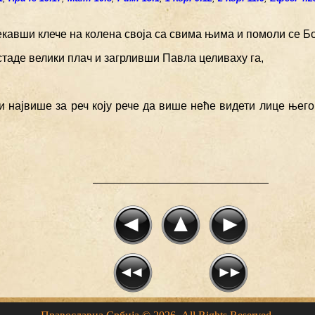
екавши клече на колена своја са свима њима и помоли се Бо
 стаде велики плач и загрливши Павла целиваху га,
и највише за реч коју рече да више неће видети лице њего