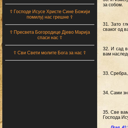
за собом.
☦ Господе Исусе Христе Сине Божији
помилуј нас грешне ☦
31. Зато г
сваког од в
☦ Пресвета Богородице Дјево Марија
спаси нас ☦
32. И сад 
☦ Сви Свети молите Бога за нас ☦
вам наслед
33. Сребра,
34. Сами зн
35. Све ва
Господа Ису
Псал. 41: