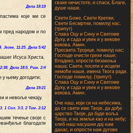
сваке нечистоте, и спаси, Благи,
Дела 18:19
душе наше.
пастима које ми се
Свети Боже, Свети Крепки,
Свети Бесмртни, помилуј нас.
(трипут)
им пред народом и по
Слава Оцу и Сину и Светоме
Духу, и сада и увек и у векове
векова. Амин.
4
,
Језек. 11:25
,
Дела 5:42
Пресвета Тројице, помилуј нас;
Господе очисти грехе наше;
 нашег Исуса Христа.
Владико, опрости безакоња
наша; Свети, посети и исцели
2:38
,
Дела 18:5
,
Рим. 2:4
немоћи наше, имена Твога ради.
Господе помилуј. (трипут)
е у њему догодити;
Слава Оцу и Сину и Светоме
Духу, и сада и увек и у векове
Дела 19:21
векова. Амин.
ви и невоље чекају.
Оче наш, који си на небесима,
да се свети име Твоје, да дође
33
,
1 Сол. 3:3
,
2 Тим. 2:12
царство Твоје, да буде воља
вршим течење своје с
Твоја, и на земљи као и на небу;
еванђеље благодати
хлеб наш насушни дај нам
данас, и опрости нам дугове