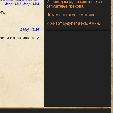
Исповедам једно крштење за
Јевр. 13:1
,
Јевр. 13:3
отпуштење грехова.
гу.
Чекам васкрсење мртвих.
И живот будућег века. Амин.
1 Мој. 45:14
во; и отпратише га у