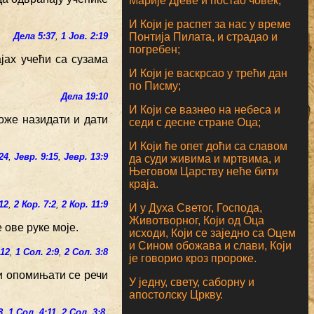
Марије Дјеве и постао човек;
И Који је распет за нас у време
Понтија Пилата, и страдао и
Дела 5:37
,
1 Јов. 2:19
погребен;
ајах учећи са сузама
И Који је васкрсао у трећи дан
по Писму;
Дела 19:10
И Који се вазнео на небеса и
може назидати и дати
седи с десне стране Оца;
И Који ће опет доћи са славом
24
,
Јевр. 9:15
,
Јевр. 13:9
да суди живима и мртвима, и
Његовом Царству неће бити
краја.
:12
,
2 Кор. 7:2
,
2 Кор. 11:9
И у Духа Светог, Господа,
Животворног, Који од Оца
 ове руке моје.
исходи, Који се заједно са Оцем
и Сином обожава и слави, Који
:12
,
1 Сол. 2:9
,
2 Сол. 3:8
је говорио кроз пророке.
 и опомињати се речи
У једну, свету, саборну и
апостолску Цркву.
8
,
1 Сол. 4:11
,
2 Сол. 3:8
,