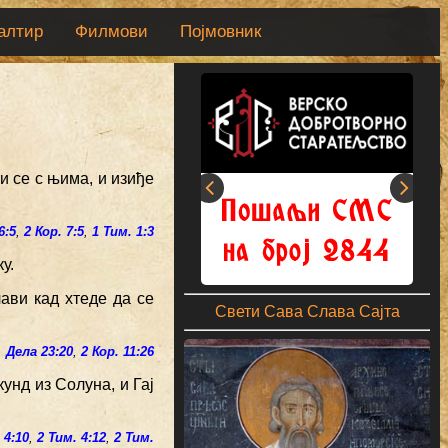
алтир
Филмови
Појмовник
и се с њима, и изиђе
6:5
,
2 Кор. 7:5
,
1 Тим. 1:3
у.
ави кад хтеде да се
Свети Сава Слава Сајта
,
Дела 23:20
,
2 Кор. 11:26
унд из Солуна, и Гај
 4:10
,
2 Тим. 4:12
,
2 Тим.