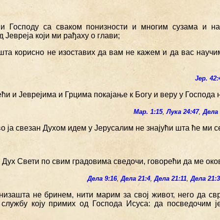
и Господу са сваком понизности и многим сузама и на
 Јевреја који ми рађаху о глави;
ишта корисно не изоставих да вам не кажем и да вас науч
Јер. 42:
ћи и Јеврејима и Грцима покајање к Богу и веру у Господа
Мар. 1:15
,
Лука 24:47
,
Дела 
во ја свезан Духом идем у Јерусалим не знајући шта ће ми с
 Дух Свети по свим градовима сведочи, говорећи да ме око
Дела 9:16
,
Дела 21:4
,
Дела 21:11
,
Дела 21:
 низашта не бринем, нити марим за свој живот, него да с
службу коју примих од Господа Исуса: да посведочим ј