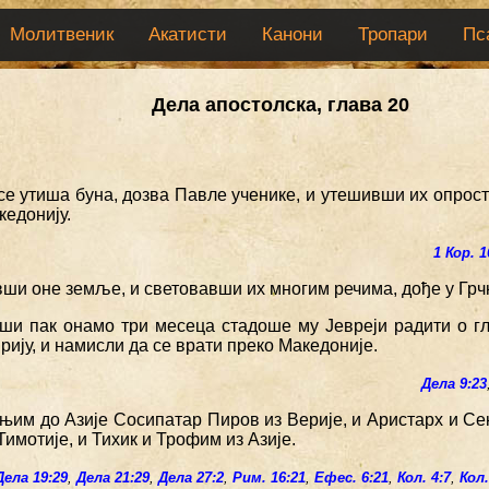
Молитвеник
Акатисти
Канони
Тропари
Пс
Дела апостолска, глава 20
се утиша буна, дозва Павле ученике, и утешивши их опрост
кедонију.
1 Кор. 1
ши оне земље, и световавши их многим речима, дође у Грчк
ши пак онамо три месеца стадоше му Јевреји радити о гл
рију, и намисли да се врати преко Македоније.
Дела 9:23
 њим до Азије Сосипатар Пиров из Верије, и Аристарх и Сек
Тимотије, и Тихик и Трофим из Азије.
Дела 19:29
,
Дела 21:29
,
Дела 27:2
,
Рим. 16:21
,
Ефес. 6:21
,
Кол. 4:7
,
Кол.