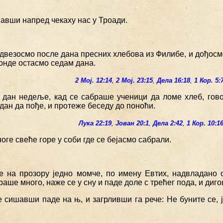
авши напред чекаху нас у Троади.
одвезосмо после дана пресних хлебова из Филибе, и дођосм
 онде остасмо седам дана.
2 Мој. 12:14
,
2 Мој. 23:15
,
Дела 16:18
,
1 Кор. 5:
и дан недеље, кад се сабраше ученици да ломе хлеб, гов
дан да пође, и протеже беседу до поноћи.
Лука 22:19
,
Јован 20:1
,
Дела 2:42
,
1 Кор. 10:1
ноге свеће горе у соби где се бејасмо сабрали.
е на прозору једно момче, по имену Евтих, надвладано о
аше много, наже се у сну и паде доле с трећег пода, и диго
е сишавши паде на њ, и загрливши га рече: Не буните се, 