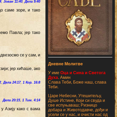
4
,
Јован 11:40
,
Дела 9:40
о саме зоре, и тако
емо Павла; јер тако
двезосмо се у сам, и
Дневне Молитве
ији; јер хићаше, ако
У име
Оца и Сина и Светога
Духа
. Амин
Слава Теби, Боже наш, слава
2
,
Дела 24:17
,
1 Кор. 16:8
Теби.
Царе Небесни, Утешитељу,
Душе Истине, Који си свуда и
Дела 20:15
,
1 Тим. 4:14
све испуњаваш; Ризницо
 у Азију како с вама
добара и Животодавче, дођи и
усели се у нас, и очисти нас од