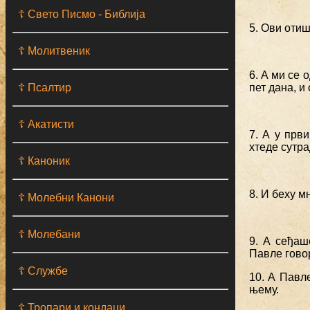
☦ Свето Писмо - Библија
5. Ови отиш
☦ Молитвеник
6. А ми се 
☦ Псалтир
пет дана, и
☦ Акатисти
7. А у прв
хтеде сутра
☦ Каноник
8. И беху м
☦ Молебни Канони
☦ Молебани
9. А сеђаш
Павле говор
☦ Службе
10. А Павл
њему.
☦ Тропари и кондаци