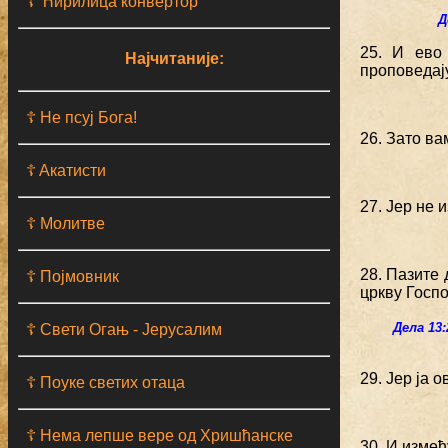
☦ Ћирилица конвертор
Д
25. И ево
Најчитаније:
проповедај
☦ Не псуј Бога!
26. Зато ва
☦ Aкатисти
27. Јер не 
☦ Молитве
28. Пазите 
☦ Појмовник
цркву Госпо
Дела 13:
☦ Свети Огањ - Јерусалим
29. Јер ја 
☦ Поуке светих отаца
☦ Нема лепше вере од Хришћанске
30. И измеђ