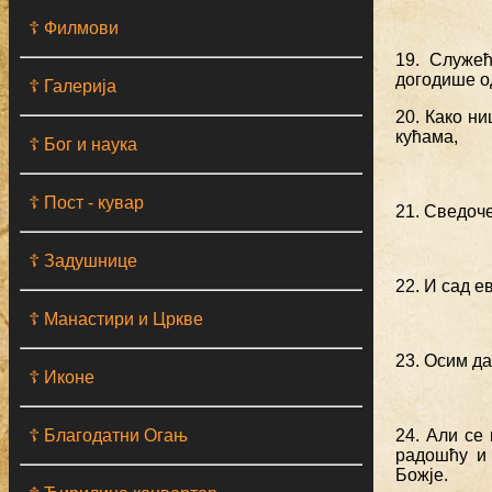
☦ Филмови
19. Служећ
догодише од
☦ Галерија
20. Како н
кућама,
☦ Бог и наука
☦ Пост - кувар
21. Сведоче
☦ Задушнице
22. И сад е
☦ Манастири и Цркве
23. Осим да
☦ Иконе
☦ Благодатни Огањ
24. Али се
радошћу и 
Божје.