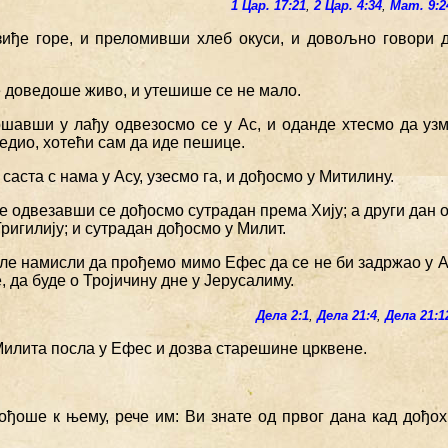
1 Цар. 17:21
,
2 Цар. 4:34
,
Мат. 9:2
зиђе горе, и преломивши хлеб окуси, и довољно говори д
е доведоше живо, и утешише се не мало.
ошавши у лађу одвезосмо се у Ас, и оданде хтесмо да узм
едио, хотећи сам да иде пешице.
е саста с нама у Асу, узесмо га, и дођосмо у Митилину.
е одвезавши се дођосмо сутрадан према Хију; а други дан о
ригилију; и сутрадан дођосмо у Милит.
ле намисли да прођемо мимо Ефес да се не би задржао у Аз
, да буде о Тројичину дне у Јерусалиму.
Дела 2:1
,
Дела 21:4
,
Дела 21:1
Милита посла у Ефес и дозва старешине црквене.
дођоше к њему, рече им: Ви знате од првог дана кад дођох