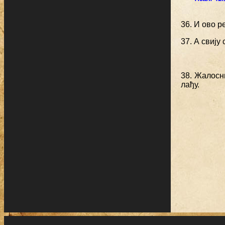
36. И ово р
37. А свију
38. Жалосн
лађу.