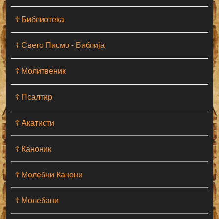
☦ Библиотека
☦ Свето Писмо - Библија
☦ Молитвеник
☦ Псалтир
☦ Акатисти
☦ Каноник
☦ Молебни Канони
☦ Молебани