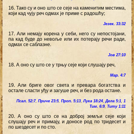
16. Тако су и оно што се сеје на каменитим местима,
који кад чују реч одмах је приме с радошћу;
Језек. 33:32
17. Али немају корена у себи, него су непостојани,
па кад буде до невоље или их потерају речи ради,
одмах се саблазне.
Јов 27:10
18. А оно су што се у трњу сеје који слушају реч,
Мар. 4:7
19. Али бриге овог света и превара богатства и
остале сласти уђу и загуше реч, и без рода остане.
Псал. 52:7
,
Приче 23:5
,
Проп. 5:13
,
Лука 18:24
,
Дела 5:1
,
1
Тим. 6:9
,
Титу 1:11
20. А оно су што се на доброј земљи сеје који
слушају реч и примају, и доносе род по тридесет и
по шездесет и по сто.