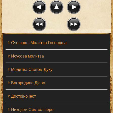
☦ Оче наш - Moлитва Господња
☦ Исусова молитва
☦ Молитва Светом Духу
☦ Богородице Дјево
☦ Достојно јест
☦ Никејски Символ вере