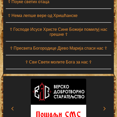
☦ Поуке светих отаца
☦ Нема лепше вере од Хришћанске
☦ Господе Исусе Христе Сине Божији помилуј нас
грешне ☦
☦ Пресвета Богородице Дјево Марија спаси нас ☦
☦ Сви Свети молите Бога за нас ☦