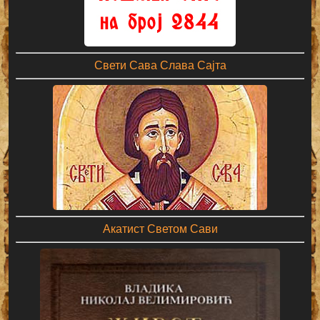
Свети Сава Слава Сајта
Акатист Светом Сави