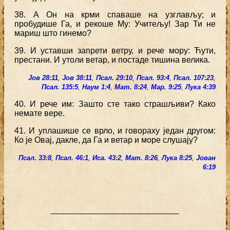
38. А Он на крми спаваше на узглављу; и
пробудише Га, и рекоше Му: Учитељу! Зар Ти не
мариш што гинемо?
39. И уставши запрети ветру, и рече мору: Ћути,
престани. И утоли ветар, и постаде тишина велика.
Јов 28:11
,
Јов 38:11
,
Псал. 29:10
,
Псал. 93:4
,
Псал. 107:23
,
Псал. 135:5
,
Наум 1:4
,
Мат. 8:24
,
Мар. 9:25
,
Лука 4:39
40. И рече им: Зашто сте тако страшљиви? Како
немате вере.
41. И уплашише се врло, и говораху један другом:
Ко је Овај, дакле, да Га и ветар и море слушају?
Псал. 33:8
,
Псал. 46:1
,
Иса. 43:2
,
Мат. 8:26
,
Лука 8:25
,
Јован
6:19