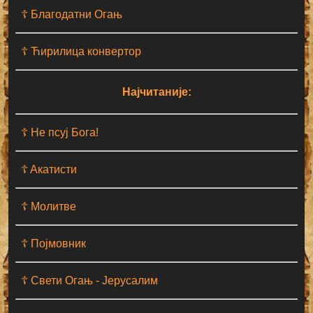
☦ Благодатни Огањ
☦ Ћирилица конвертор
Најчитаније:
☦ Не псуј Бога!
☦ Aкатисти
☦ Молитве
☦ Појмовник
☦ Свети Огањ - Јерусалим