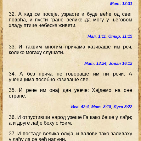
Мат. 13:31
32. А кад се посеје, узрасте и буде веће од свег
поврћа, и пусти гране велике да могу у његовом
хладу птице небеске живети.
Мал. 1:11
,
Откр. 11:15
33. И таквим многим причама казиваше им реч,
колико могаху слушати.
Мат. 13:24
,
Јован 16:12
34. А без прича не говораше им ни речи. А
ученицима посебно казиваше све.
35. И рече им онај дан увече: Хајдемо на оне
стране.
Иса. 42:4
,
Мат. 8:18
,
Лука 8:22
36. И отпустивши народ узеше Га како беше у лађи;
а и друге лађе беху с Њим.
37. И постаде велика олуја; и валови тако заливаху
у лађу да се већ напуни.