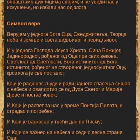
опраштамо дужницима својим; и не уведи нас у
искушење, но избави нас од злога.
Символ вере
Верујем у једнога Бога Оца, Сведржитеља, Творца
неба и земље и свега видљивог и невидљивог.
И у једнога Господа Исуса Христа, Сина Божијег,
Јединородног, рођеног од Оца пре свих векова,
Светлост од Светлости, Бога истинитог од Бога
истинитог, рођеног не створеног, једносуштног Оцу,
кроз кога је све постало;
Који је ради нас људи и ради нашега спасења сишао
с небеса и оваплотио се од Духа Светог и Марије
Дјеве и постао човек;
И Који је распет за нас у време Понтија Пилата, и
страдао и погребен;
И Који је васкрсао у трећи дан по Писму;
И Који се вазнео на небеса и седи с десне стране
Оца;