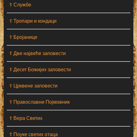
☦ Службе
☦ Тропари и кондаци
☦ Бројанице
☦ Две највеће заповести
☦ Десет Божијих заповести
☦ Црквене заповести
☦ Православни Појмовник
☦ Вера Светих
☦ Поуке светих отаца