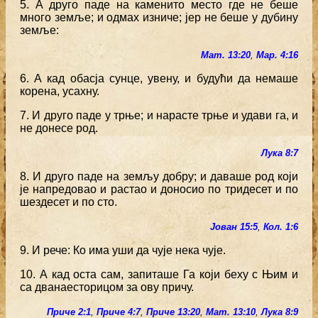
5. А друго паде на каменито место где не беше
много земље; и одмах изниче; јер не беше у дубину
земље:
Мат. 13:20
,
Мар. 4:16
6. А кад обасја сунце, увену, и будући да немаше
корена, усахну.
7. И друго паде у трње; и нарасте трње и удави га, и
не донесе род.
Лука 8:7
8. И друго паде на земљу добру; и даваше род који
је напредовао и растао и доносио по тридесет и по
шездесет и по сто.
Јован 15:5
,
Кол. 1:6
9. И рече: Ко има уши да чује нека чује.
10. А кад оста сам, запиташе Га који беху с Њим и
са дванаесторицом за ову причу.
Приче 2:1
,
Приче 4:7
,
Приче 13:20
,
Мат. 13:10
,
Лука 8:9