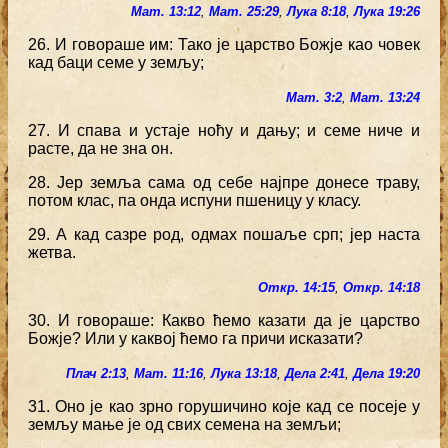
Мат. 13:12
,
Мат. 25:29
,
Лука 8:18
,
Лука 19:26
26. И говораше им: Тако је царство Божје као човек
кад баци семе у земљу;
Мат. 3:2
,
Мат. 13:24
27. И спава и устаје ноћу и дању; и семе ниче и
расте, да не зна он.
28. Јер земља сама од себе најпре донесе траву,
потом клас, па онда испуни пшеницу у класу.
29. А кад сазре род, одмах пошаље срп; јер наста
жетва.
Откр. 14:15
,
Откр. 14:18
30. И говораше: Какво ћемо казати да је царство
Божје? Или у каквој ћемо га причи исказати?
Плач 2:13
,
Мат. 11:16
,
Лука 13:18
,
Дела 2:41
,
Дела 19:20
31. Оно је као зрно горушичино које кад се посеје у
земљу мање је од свих семена на земљи;