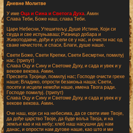
Дневне Молитве
У име
Оца и Сина и Светога Духа
. Амин
Слава Теби, Боже наш, слава Теби.
Царе Небесни, Утешитељу, Душе Истине, Који си
свуда и све испуњаваш; Ризницо добара и
Животодавче, дођи и усели се у нас, и очисти нас од
сваке нечистоте, и спаси, Благи, душе наше.
Свети Боже, Свети Крепки, Свети Бесмртни, помилуј
нас. (трипут)
Слава Оцу и Сину и Светоме Духу, и сада и увек и у
векове векова. Амин.
Пресвета Тројице, помилуј нас; Господе очисти грехе
наше; Владико, опрости безакоња наша; Свети,
посети и исцели немоћи наше, имена Твога ради.
Господе помилуј. (трипут)
Слава Оцу и Сину и Светоме Духу, и сада и увек и у
векове векова. Амин.
Оче наш, који си на небесима, да се свети име Твоје,
да дође царство Твоје, да буде воља Твоја, и на
земљи као и на небу; хлеб наш насушни дај нам
данас, и опрости нам дугове наше, као што и ми