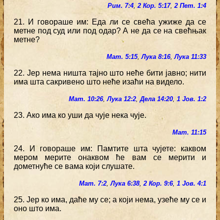
Рим. 7:4
,
2 Кор. 5:17
,
2 Пет. 1:4
21. И говораше им: Еда ли се свећа ужиже да се
метне под суд или под одар? А не да се на свећњак
метне?
Мат. 5:15
,
Лука 8:16
,
Лука 11:33
22. Јер нема ништа тајно што неће бити јавно; нити
има шта сакривено што неће изаћи на видело.
Мат. 10:26
,
Лука 12:2
,
Дела 14:20
,
1 Јов. 1:2
23. Ако има ко уши да чује нека чује.
Мат. 11:15
24. И говораше им: Памтите шта чујете: каквом
мером мерите онаквом ће вам се мерити и
дометнуће се вама који слушате.
Мат. 7:2
,
Лука 6:38
,
2 Кор. 9:6
,
1 Јов. 4:1
25. Јер ко има, даће му се; а који нема, узеће му се и
оно што има.