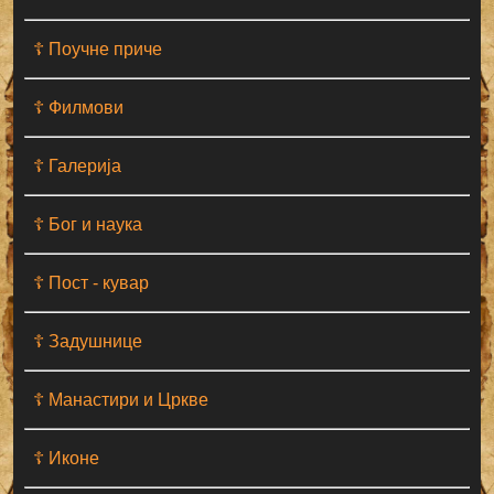
☦ Поучне приче
☦ Филмови
☦ Галерија
☦ Бог и наука
☦ Пост - кувар
☦ Задушнице
☦ Манастири и Цркве
☦ Иконе