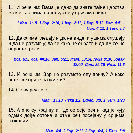
11. И рече им: Вама је дано да знате тајне царства
Божјег, а онима напољу све у причама бива;
1 Кор. 1:18
,
1 Кор. 2:10
,
1 Кор. 2:11
,
1 Кор. 5:12
,
Кол. 4:5
,
1
Сол. 4:12
,
1 Тим. 3:7
12. Да очима гледају и да не виде, и ушима слушају
и да не разумеју; да се како не обрате и да им се не
опросте греси.
Иса. 6:9
,
Иса. 44:18
,
Јер. 5:21
,
Мат. 13:14
,
Лука 8:10
,
Јован
12:40
,
Дела 28:26
,
Рим. 11:8
13. И рече им: Зар не разумете ову причу? А како
ћете све приче разумети?
14. Сејач реч сеје.
Мат. 13:19
,
Лука 1:2
,
Ефес. 3:8
,
1 Пет. 1:23
15. А оно су крај пута, где се сеје реч и кад је чују
одмах дође сотона и отме реч посејану у срцима
њиховим.
Мар. 4:4
,
2 Кор. 2:11
,
2 Кор. 4:4
,
1 Пет. 5:8