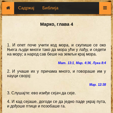
Садржај
Библија
Марко, глава 4
1. И опет поче учити код мора, и скупише се око
Њега људи многи тако да мора ући у лађу, и седети
на мору; а народ сав беше на земљи крај мора.
Мат. 13:1
,
Мар. 4:36
,
Лука 8:4
2. И учаше их у причама много, и говораше им у
науци својој:
Мар. 12:38
3. Слушајте: ево изиђе сејач да сеје.
4. И кад сејаше, догоди се да једно паде украј пута,
и дођоше птице и позобаше га.