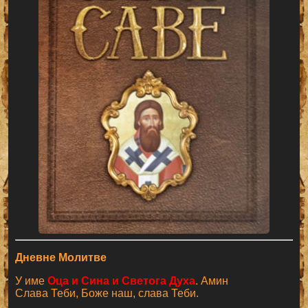
Дневне Молитве
У име
Оца и Сина и Светога Духа
. Амин
Слава Теби, Боже наш, слава Теби.