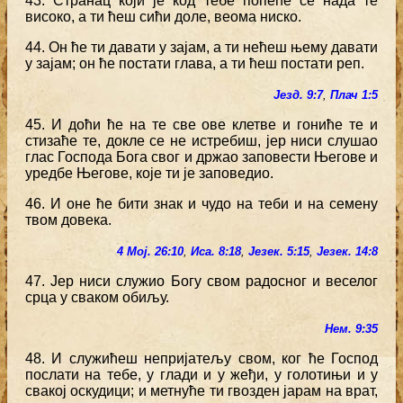
43. Странац који је код тебе попеће се нада те
високо, а ти ћеш сићи доле, веома ниско.
44. Он ће ти давати у зајам, а ти нећеш њему давати
у зајам; он ће постати глава, а ти ћеш постати реп.
Језд. 9:7
,
Плач 1:5
45. И доћи ће на те све ове клетве и гониће те и
стизаће те, докле се не истребиш, јер ниси слушао
глас Господа Бога свог и држао заповести Његове и
уредбе Његове, које ти је заповедио.
46. И оне ће бити знак и чудо на теби и на семену
твом довека.
4 Мој. 26:10
,
Иса. 8:18
,
Језек. 5:15
,
Језек. 14:8
47. Јер ниси служио Богу свом радосног и веселог
срца у сваком обиљу.
Нем. 9:35
48. И служићеш непријатељу свом, ког ће Господ
послати на тебе, у глади и у жеђи, у голотињи и у
свакој оскудици; и метнуће ти гвозден јарам на врат,