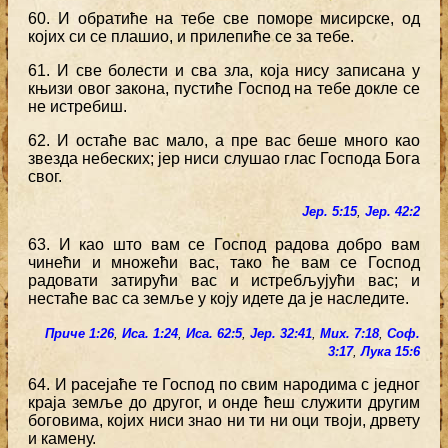
60. И обратиће на тебе све поморе мисирске, од
којих си се плашио, и прилепиће се за тебе.
61. И све болести и сва зла, која нису записана у
књизи овог закона, пустиће Господ на тебе докле се
не истребиш.
62. И остаће вас мало, а пре вас беше много као
звезда небеских; јер ниси слушао глас Господа Бога
свог.
Јер. 5:15
,
Јер. 42:2
63. И као што вам се Господ радова добро вам
чинећи и множећи вас, тако ће вам се Господ
радовати затирући вас и истребљујући вас; и
нестаће вас са земље у коју идете да је наследите.
Приче 1:26
,
Иса. 1:24
,
Иса. 62:5
,
Јер. 32:41
,
Мих. 7:18
,
Соф.
3:17
,
Лука 15:6
64. И расејаће те Господ по свим народима с једног
краја земље до другог, и онде ћеш служити другим
боговима, којих ниси знао ни ти ни оци твоји, дрвету
и камену.