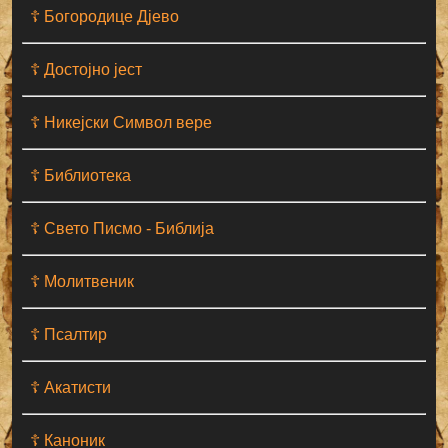
☦ Богородице Дјево
☦ Достојно јест
☦ Никејски Символ вере
☦ Библиотека
☦ Свето Писмо - Библија
☦ Молитвеник
☦ Псалтир
☦ Акатисти
☦ Каноник