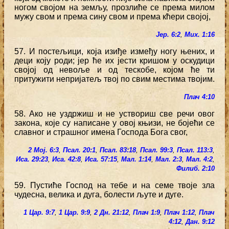
ногом својом на земљу, прозлиће се према милом
мужу свом и према сину свом и према кћери својој,
Јер. 6:2
,
Мих. 1:16
57. И постељици, која изиђе између ногу њених, и
деци коју роди; јер ће их јести кришом у оскудици
својој од невоље и од тескобе, којом ће ти
притужити непријатељ твој по свим местима твојим.
Плач 4:10
58. Ако не уздржиш и не уствориш све речи овог
закона, које су написане у овој књизи, не бојећи се
славног и страшног имена Господа Бога свог,
2 Мој. 6:3
,
Псал. 20:1
,
Псал. 83:18
,
Псал. 99:3
,
Псал. 113:3
,
Иса. 29:23
,
Иса. 42:8
,
Иса. 57:15
,
Мал. 1:14
,
Мал. 2:3
,
Мал. 4:2
,
Филиб. 2:10
59. Пустиће Господ на тебе и на семе твоје зла
чудесна, велика и дуга, болести љуте и дуге.
1 Цар. 9:7
,
1 Цар. 9:9
,
2 Дн. 21:12
,
Плач 1:9
,
Плач 1:12
,
Плач
4:12
,
Дан. 9:12