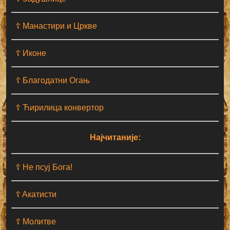
☦ Манастири и Цркве
☦ Иконе
☦ Благодатни Огањ
☦ Ћирилица конвертор
Најчитаније:
☦ Не псуј Бога!
☦ Aкатисти
☦ Молитве