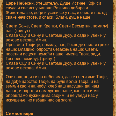
Царе Небесни, Утешитељу, Душе Истине, Који си
свуда и све испуњаваш; Ризницо добара и
Животодавче, дођи и усели се у нас, и очисти нас од
сваке нечистоте, и спаси, Благи, душе наше.
Свети Боже, Свети Крепки, Свети Бесмртни, помилуј
нас. (трипут)
Слава Оцу и Сину и Светоме Духу, и сада и увек и у
векове векова. Амин.
Пресвета Тројице, помилуј нас; Господе очисти грехе
наше; Владико, опрости безакоња наша; Свети,
посети и исцели немоћи наше, имена Твога ради.
Господе помилуј. (трипут)
Слава Оцу и Сину и Светоме Духу, и сада и увек и у
векове векова. Амин.
Оче наш, који си на небесима, да се свети име Твоје,
да дође царство Твоје, да буде воља Твоја, и на
земљи као и на небу; хлеб наш насушни дај нам
данас, и опрости нам дугове наше, као што и ми
опраштамо дужницима својим; и не уведи нас у
искушење, но избави нас од злога.
Символ вере