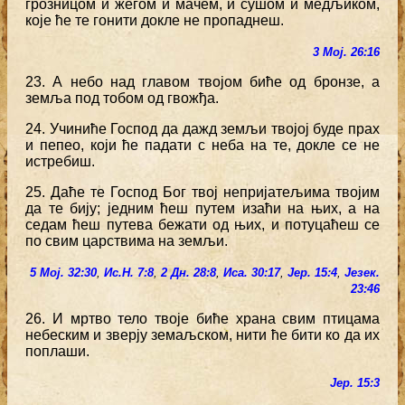
грозницом и жегом и мачем, и сушом и медљиком,
које ће те гонити докле не пропаднеш.
3 Мој. 26:16
23. А небо над главом твојом биће од бронзе, а
земља под тобом од гвожђа.
24. Учиниће Господ да дажд земљи твојој буде прах
и пепео, који ће падати с неба на те, докле се не
истребиш.
25. Даће те Господ Бог твој непријатељима твојим
да те бију; једним ћеш путем изаћи на њих, а на
седам ћеш путева бежати од њих, и потуцаћеш се
по свим царствима на земљи.
5 Мој. 32:30
,
Ис.Н. 7:8
,
2 Дн. 28:8
,
Иса. 30:17
,
Јер. 15:4
,
Језек.
23:46
26. И мртво тело твоје биће храна свим птицама
небеским и зверју земаљском, нити ће бити ко да их
поплаши.
Јер. 15:3