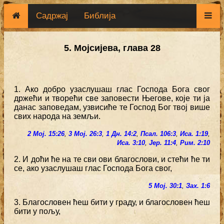
Садржај
Библија
5. Мојсијева, глава 28
1. Ако добро узаслушаш глас Господа Бога свог
држећи и творећи све заповести Његове, које ти ја
данас заповедам, узвисиће те Господ Бог твој више
свих народа на земљи.
2 Мој. 15:26
,
3 Мој. 26:3
,
1 Дн. 14:2
,
Псал. 106:3
,
Иса. 1:19
,
Иса. 3:10
,
Јер. 11:4
,
Рим. 2:10
2. И доћи ће на те сви ови благослови, и стећи ће ти
се, ако узаслушаш глас Господа Бога свог,
5 Мој. 30:1
,
Зах. 1:6
3. Благословен ћеш бити у граду, и благословен ћеш
бити у пољу,