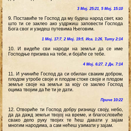
3 Мој. 25:21
,
5 Мој. 15:10
9. Поставиће те Господ да му будеш народ свет, као
што ти се заклео ако уздржиш заповести Господа
Бога свог и узидеш путевима Његовим.
1 Мој. 17:7
,
2 Мој. 19:5
,
Иса. 1:26
,
Титу 2:14
10. И видеће сви народи на земљи да се име
Господње призива на тебе, и бојаће се тебе.
4 Мој. 6:27
,
2 Дн. 7:14
11. И учиниће Господ да си обилан сваким добром,
плодом утробе своје и плодом стоке своје и плодом
земље своје на земљи за коју се заклео Господ
оцима твојим да ће ти је дати.
Приче 10:22
12. Отвориће ти Господ добру ризницу своју, небо,
да да дажд земљи твојој на време, и благословиће
свако дело руку твојих те ћеш давати у зајам
многим народима, а сам нећеш узимати у зајам.