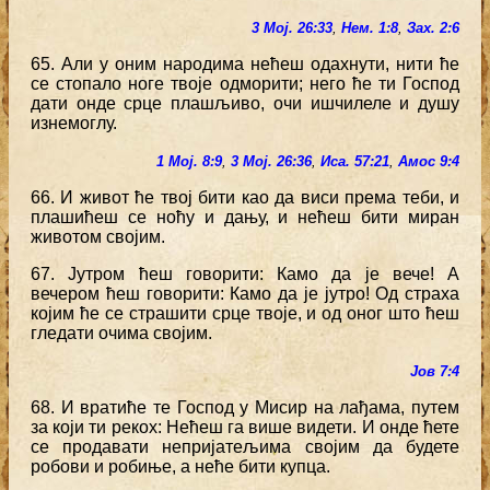
3 Мој. 26:33
,
Нем. 1:8
,
Зах. 2:6
65. Али у оним народима нећеш одахнути, нити ће
се стопало ноге твоје одморити; него ће ти Господ
дати онде срце плашљиво, очи ишчилеле и душу
изнемоглу.
1 Мој. 8:9
,
3 Мој. 26:36
,
Иса. 57:21
,
Амос 9:4
66. И живот ће твој бити као да виси према теби, и
плашићеш се ноћу и дању, и нећеш бити миран
животом својим.
67. Јутром ћеш говорити: Камо да је вече! А
вечером ћеш говорити: Камо да је јутро! Од страха
којим ће се страшити срце твоје, и од оног што ћеш
гледати очима својим.
Јов 7:4
68. И вратиће те Господ у Мисир на лађама, путем
за који ти рекох: Нећеш га више видети. И онде ћете
се продавати непријатељима својим да будете
робови и робиње, а неће бити купца.