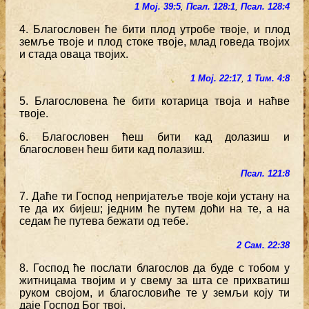
1 Мој. 39:5
,
Псал. 128:1
,
Псал. 128:4
4. Благословен ће бити плод утробе твоје, и плод
земље твоје и плод стоке твоје, млад говеда твојих
и стада оваца твојих.
1 Мој. 22:17
,
1 Тим. 4:8
5. Благословена ће бити котарица твоја и наћве
твоје.
6. Благословен ћеш бити кад долазиш и
благословен ћеш бити кад полазиш.
Псал. 121:8
7. Даће ти Господ непријатеље твоје који устану на
те да их бијеш; једним ће путем доћи на те, а на
седам ће путева бежати од тебе.
2 Сам. 22:38
8. Господ ће послати благослов да буде с тобом у
житницама твојим и у свему за шта се прихватиш
руком својом, и благословиће те у земљи коју ти
даје Господ Бог твој.