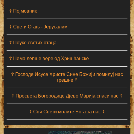
☦ Појмовник
☦ Свети Огањ - Јерусалим
☦ Поуке светих отаца
☦ Нема лепше вере од Хришћанске
☦ Господе Исусе Христе Сине Божији помилуј нас
грешне ☦
☦ Пресвета Богородице Дјево Марија спаси нас ☦
☦ Сви Свети молите Бога за нас ☦