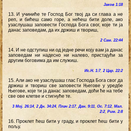
Јаков 1:18
13. И учиниће те Господ Бог твој да си глава а не
реп, и бићеш само горе, а нећеш бити доле, ако
узаслушаш заповести Господа Бога свог, које ти ја
данас заповедам, да их држиш и твориш,
2 Сам. 22:44
14. И не одступиш ни од једне речи коју вам ја данас
заповедам ни надесно ни налево, пристајући за
другим боговима да им служиш.
Ис.Н. 1:7
,
2 Цар. 22:2
15. Али ако не узаслушаш глас Господа Бога свог да
држиш и твориш све заповести Његове у уредбе
Његове, које ти ја данас заповедам, доћи ће на тебе
све ове клетве и стигнуће те.
3 Мој. 26:14
,
2 Дн. 34:24
,
Плач 2:17
,
Дан. 9:11
,
Ос. 7:12
,
Мал.
2:2
,
Рим. 2:8
16. Проклет ћеш бити у граду, и проклет ћеш бити у
пољу.