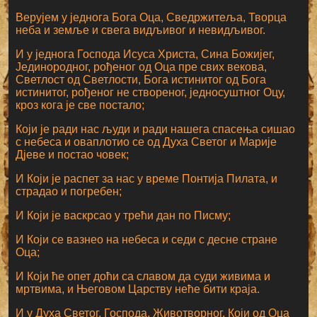
Верујем у једнога Бога Оца, Сведржитеља, Творца
неба и земље и свега видљивог и невидљивог.
И у једнога Господа Исуса Христа, Сина Божијег,
Јединородног, рођеног од Оца пре свих векова,
Светлост од Светлости, Бога истинитог од Бога
истинитог, рођеног не створеног, једносуштног Оцу,
кроз кога је све постало;
Који је ради нас људи и ради нашега спасења сишао
с небеса и оваплотио се од Духа Светог и Марије
Дјеве и постао човек;
И Који је распет за нас у време Понтија Пилата, и
страдао и погребен;
И Који је васкрсао у трећи дан по Писму;
И Који се вазнео на небеса и седи с десне стране
Оца;
И Који ће опет доћи са славом да суди живима и
мртвима, и Његовом Царству неће бити краја.
И у Духа Светог, Господа, Животворног, Који од Оца