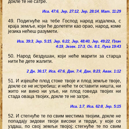
докле те не сатре.
Иса. 47:6
,
Јер. 27:12
,
Јер. 28:14
,
Мат. 11:29
49. Подигнуће на тебе Господ народ издалека, с
краја земље, који ће долетети као орао, народ, коме
језика нећеш разумети.
Иса. 39:3
,
Јер. 5:15
,
Јер. 6:22
,
Јер. 48:40
,
Јер. 49:22
,
Плач
4:19
,
Језек. 17:3
,
Ос. 8:1
,
Лука 19:43
50. Народ бездушан, који неће марити за старца
нити ће дете жалити.
2 Дн. 36:17
,
Иса. 47:6
,
Дан. 7:4
,
Дан. 8:23
,
Авак. 1:12
51. И изјешће плод стоке твоје и плод земље твоје,
докле се не истребиш; и неће ти оставити ништа, ни
жито ни вино ни уље, ни плод говеда твојих ни
стада оваца твојих, докле те не затре.
Иса. 1:7
,
Иса. 62:8
,
Јер. 5:15
52. И стегнуће те по свим местима твојим, докле не
попадају зидови твоји високи и тврди, у које се
уздаш, по свој земљи твојој; стегнуће те по свим