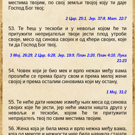
местима твојим, по свој земљи твојој коју ти даје
Господ Бог твој;
2 Цар. 25:1
,
Јер. 37:8
,
Мат. 22:7
53. Те ћеш у тескоби и у невољи којом ће ти
притужити непријатељи твоји јести плод утробе
своје, месо од синова својих и од кћери својих, које
ти да Господ Бог твој.
3 Мој. 26:29
,
2 Цар. 6:28
,
Јер. 19:9
,
Плач 2:20
,
Плач 4:10
,
Лука
21:23
54. Човек који је био мек и врло нежан међу вама
прозлиће се према брату свом и према милој жени
својој и према осталим синовима који му остану,
1 Мој. 31:2
55. Те неће дати никоме између њих меса од синова
својих које ће јести, јер неће имати ништа друго у
невољи и тескоби, којом ће ти притужити
непријатељ твој по свим местима твојим.
56. Жена која је била мека и врло нежна међу вама,
која од мекоте и нежности није била навикла стајати