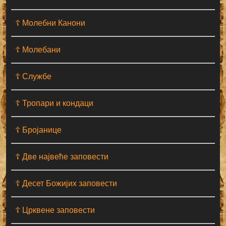
☦ Молебни Канони
☦ Молебани
☦ Службе
☦ Тропари и кондаци
☦ Бројанице
☦ Две највеће заповести
☦ Десет Божијих заповести
☦ Црквене заповести