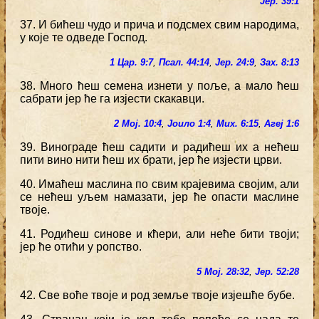
Јер. 39:1
37. И бићеш чудо и прича и подсмех свим народима,
у које те одведе Господ.
1 Цар. 9:7
,
Псал. 44:14
,
Јер. 24:9
,
Зах. 8:13
38. Много ћеш семена изнети у поље, а мало ћеш
сабрати јер ће га изјести скакавци.
2 Мој. 10:4
,
Јоило 1:4
,
Мих. 6:15
,
Агеј 1:6
39. Винограде ћеш садити и радићеш их а нећеш
пити вино нити ћеш их брати, јер ће изјести црви.
40. Имаћеш маслина по свим крајевима својим, али
се нећеш уљем намазати, јер ће опасти маслине
твоје.
41. Родићеш синове и кћери, али неће бити твоји;
јер ће отићи у ропство.
5 Мој. 28:32
,
Јер. 52:28
42. Све воће твоје и род земље твоје изјешће бубе.