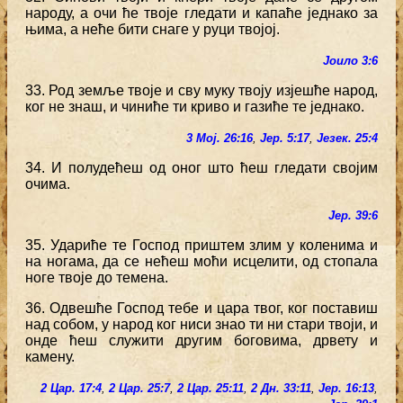
народу, а очи ће твоје гледати и капаће једнако за
њима, а неће бити снаге у руци твојој.
Јоило 3:6
33. Род земље твоје и сву муку твоју изјешће народ,
ког не знаш, и чиниће ти криво и газиће те једнако.
3 Мој. 26:16
,
Јер. 5:17
,
Језек. 25:4
34. И полудећеш од оног што ћеш гледати својим
очима.
Јер. 39:6
35. Удариће те Господ приштем злим у коленима и
на ногама, да се нећеш моћи исцелити, од стопала
ноге твоје до темена.
36. Одвешће Господ тебе и цара твог, ког поставиш
над собом, у народ ког ниси знао ти ни стари твоји, и
онде ћеш служити другим боговима, дрвету и
камену.
2 Цар. 17:4
,
2 Цар. 25:7
,
2 Цар. 25:11
,
2 Дн. 33:11
,
Јер. 16:13
,