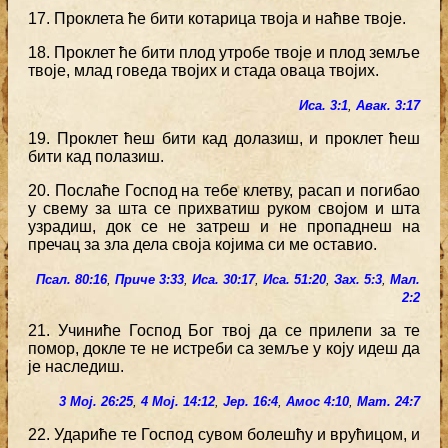
17. Проклета ће бити котарица твоја и наћве твоје.
18. Проклет ће бити плод утробе твоје и плод земље
твоје, млад говеда твојих и стада оваца твојих.
Иса. 3:1
,
Авак. 3:17
19. Проклет ћеш бити кад долазиш, и проклет ћеш
бити кад полазиш.
20. Послаће Господ на тебе клетву, расап и погибао
у свему за шта се прихватиш руком својом и шта
узрадиш, док се не затреш и не пропаднеш на
пречац за зла дела своја којима си ме оставио.
Псал. 80:16
,
Приче 3:33
,
Иса. 30:17
,
Иса. 51:20
,
Зах. 5:3
,
Мал.
2:2
21. Учиниће Господ Бог твој да се прилепи за те
помор, докле те не истреби са земље у коју идеш да
је наследиш.
3 Мој. 26:25
,
4 Мој. 14:12
,
Јер. 16:4
,
Амос 4:10
,
Мат. 24:7
22. Удариће те Господ сувом болешћу и врућицом, и