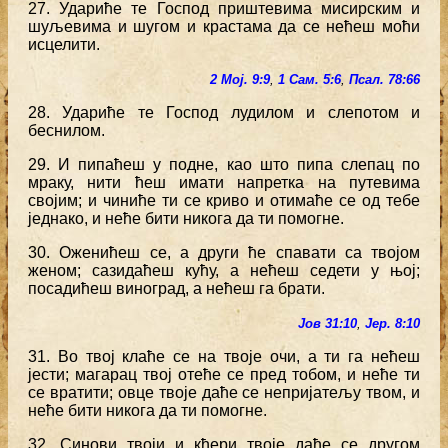
27. Удариће те Господ приштевима мисирским и
шуљевима и шугом и крастама да се нећеш моћи
исцелити.
2 Мој. 9:9
,
1 Сам. 5:6
,
Псал. 78:66
28. Удариће те Господ лудилом и слепотом и
беснилом.
29. И пипаћеш у подне, као што пипа слепац по
мраку, нити ћеш имати напретка на путевима
својим; и чиниће ти се криво и отимаће се од тебе
једнако, и неће бити никога да ти помогне.
30. Оженићеш се, а други ће спавати са твојом
женом; сазидаћеш кућу, а нећеш седети у њој;
посадићеш виноград, а нећеш га брати.
Јов 31:10
,
Јер. 8:10
31. Во твој клаће се на твоје очи, а ти га нећеш
јести; магарац твој отеће се пред тобом, и неће ти
се вратити; овце твоје даће се непријатељу твом, и
неће бити никога да ти помогне.
32. Синови твоји и кћери твоје даће се другом