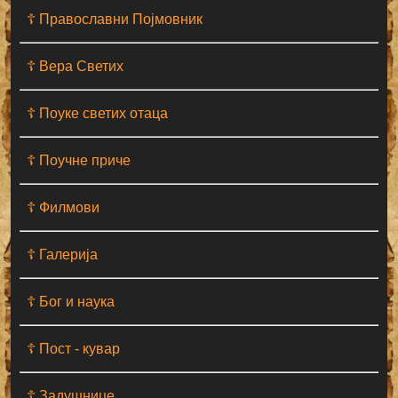
☦ Православни Појмовник
☦ Вера Светих
☦ Поуке светих отаца
☦ Поучне приче
☦ Филмови
☦ Галерија
☦ Бог и наука
☦ Пост - кувар
☦ Задушнице