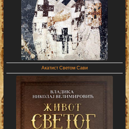
Акатист Светом Сави