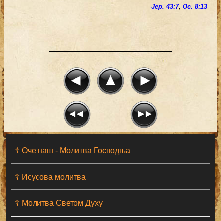
Јер. 43:7
,
Ос. 8:13
☦ Оче наш - Moлитва Господња
☦ Исусова молитва
☦ Молитва Светом Духу