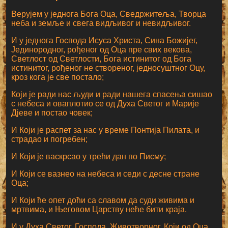
Верујем у једнога Бога Оца, Сведржитеља, Творца
неба и земље и свега видљивог и невидљивог.
И у једнога Господа Исуса Христа, Сина Божијег,
Јединородног, рођеног од Оца пре свих векова,
Светлост од Светлости, Бога истинитог од Бога
истинитог, рођеног не створеног, једносуштног Оцу,
кроз кога је све постало;
Који је ради нас људи и ради нашега спасења сишао
с небеса и оваплотио се од Духа Светог и Марије
Дјеве и постао човек;
И Који је распет за нас у време Понтија Пилата, и
страдао и погребен;
И Који је васкрсао у трећи дан по Писму;
И Који се вазнео на небеса и седи с десне стране
Оца;
И Који ће опет доћи са славом да суди живима и
мртвима, и Његовом Царству неће бити краја.
И у Духа Светог, Господа, Животворног, Који од Оца