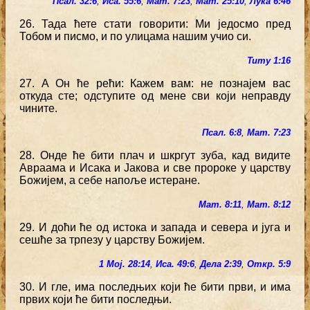
Псал. 32:6
,
Иса. 55:6
,
Мат. 7:23
,
Мат. 25:10
,
Лука 6:46
26. Тада ћете стати говорити: Ми једосмо пред
Тобом и писмо, и по улицама нашим учио си.
Титу 1:16
27. А Он ће рећи: Кажем вам: не познајем вас
откуда сте; одступите од мене сви који неправду
чините.
Псал. 6:8
,
Мат. 7:23
28. Онде ће бити плач и шкргут зуба, кад видите
Авраама и Исака и Јакова и све пророке у царству
Божијем, а себе напоље истеране.
Мат. 8:11
,
Мат. 8:12
29. И доћи ће од истока и запада и севера и југа и
сешће за трпезу у царству Божијем.
1 Мој. 28:14
,
Иса. 49:6
,
Дела 2:39
,
Откр. 5:9
30. И гле, има последњих који ће бити први, и има
првих који ће бити последњи.