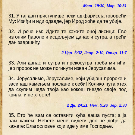
Мат. 19:30
,
Мар. 10:31
31. У тај дан приступише неки од фарисеја говорећи
Му: Изиђи и иди одавде, јер Ирод хоће да те убије.
32. И рече им: Идите те кажите оној лисици: Ево
изгоним ђаволе и исцељујем данас и сутра, а трећи
дан завршићу.
2 Цар. 6:32
,
Јевр. 2:10
,
Откр. 11:7
33. Али данас и сутра и прекосутра треба ми ићи;
јер пророк не може погинути изван Јерусалима.
34. Јерусалиме, Јерусалиме, који убијаш пророке и
засипаш камењем послане к себи! Колико пута хтех
да скупим чеда твоја као кокош гнездо своје под
крила, и не хтесте!
2 Дн. 24:21
,
Нем. 9:26
,
Јер. 2:30
35. Ето ће вам се оставити кућа ваша пуста; а ја
вам кажем: Нећете мене видети док не дође да
кажете: Благословен који иде у име Господње.