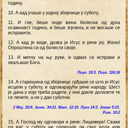
годину.
10. А кад учаше у једној зборници у суботу,
11. И гле, беше онде жена болесна од духа
осамнаест година, и беше згрчена, и не могаше се
исправити.
12. А кад је виде, дозва је Исус и рече јој: Жено!
Опроштена си од болести своје.
13. И метну на њу руке, и одмах се исправи и
хваљаше Бога.
Псал. 10:3
,
Псал. 116:16
14. А старешина од зборнице срђаше се што је Исус
исцели у суботу, и одговарајући рече народу: Шест
је дана у које треба радити, у оне дакле долазите те
се лечите, а не у дан суботни.
2 Мој. 20:9
,
Језек. 34:21
,
Мат. 12:10
,
Лука 14:3
,
Јован 5:15
,
Рим. 10:2
15. А Господ му одговори и рече: Лицемере! Сваки
од вас у суботу не одрешује ли свог вола или