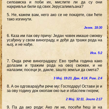
силоамска и поби их, мислите ли да су они
најкривљи били од свих Јерусалимљана?
5. Не, кажем вам, него ако се не покајете, сви ћете
тако изгинути.
Језек. 18:30
6. Каза им пак ову причу: Један човек имаше смокву
усађену у свом винограду, и дође да тражи рода на
њој, и не нађе.
Иса. 5:2
7. Онда рече виноградару: Ево трећа година како
долазим и тражим рода на овој смокви, и не
налазим; посеци је, дакле, зашто земљи да смета?
3 Мој. 19:23
,
Дан. 4:14
,
Рим. 2:4
8. А он одговарајући рече му: Господару! Остави је и
за ову годину док окопам око ње и обаспем гнојем;
2 Мој. 32:11
,
Јоило 2:17
9. Па да ако роди: Ако ли не, посећи ћеш је на