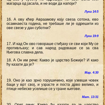
магарца од јасала, и не води да напоји?
Лука 14:5
16. А ову кћер Авраамову коју свеза сотона, ево
осамнаеста година, не требаше ли је одрешити из
ове свезе у дан суботни?
Лука 19:9
17. И кад Он ово говораше стиђаху се сви који Му се
противљаху; и сав народ радоваше се за сва
Његова славна дела.
18. А Он им рече: Какво је царство Божије? И како
ћу казати да је?
Мар. 4:30
19. Оно је као зрно горушичино, које узевши човек
баци у врт свој, и узрасте и поста дрво велико, и
птице небеске уселише се у гране његове.
Мат. 13:31
20. Опет рече: Какво ћу казати да је царство