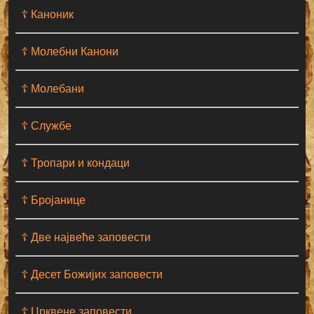
☦ Каноник
☦ Молебни Канони
☦ Молебани
☦ Службе
☦ Тропари и кондаци
☦ Бројанице
☦ Две највеће заповести
☦ Десет Божијих заповести
☦ Црквене заповести