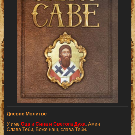
Дневне Молитве
У име
Оца и Сина и Светога Духа
. Амин
Слава Теби, Боже наш, слава Теби.