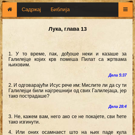
Садржај
Библија
Лука, глава 13
1. У то време, пак, дођоше неки и казаше за
Галилејце којих крв помеша Пилат са жртвама
њиховим.
Дела 5:37
2. И одговарајући Исус рече им: Мислите ли да су ти
Галилејци били најгрешнији од свих Галилејаца, јер
тако пострадаше?
Дела 28:4
3. Не, кажем вам, него ако се не покајете, сви ћете
тако изгинути.
4. Или оних осамнаест што на њих паде кула