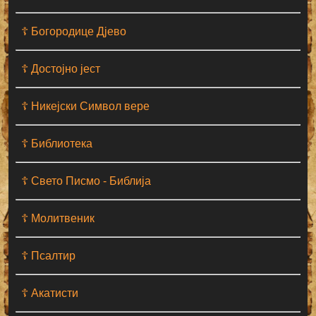
☦ Богородице Дјево
☦ Достојно јест
☦ Никејски Символ вере
☦ Библиотека
☦ Свето Писмо - Библија
☦ Молитвеник
☦ Псалтир
☦ Акатисти