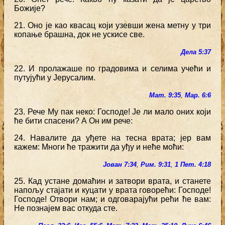
Божије?
21. Оно је као квасац који узевши жена метну у три
копање брашна, док не ускисе све.
Дела 5:37
22. И пролажаше по градовима и селима учећи и
путујући у Јерусалим.
Мат. 9:35
,
Мар. 6:6
23. Рече Му пак неко: Господе! Је ли мало оних који
ће бити спасени? А Он им рече:
24. Навалите да уђете на тесна врата; јер вам
кажем: Многи ће тражити да уђу и неће моћи:
Јован 7:34
,
Рим. 9:31
,
1 Пет. 4:18
25. Кад устане домаћин и затвори врата, и станете
напољу стајати и куцати у врата говорећи: Господе!
Господе! Отвори нам; и одговарајући рећи ће вам:
Не познајем вас откуда сте.