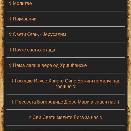
☦ Молитве
☦ Појмовник
☦ Свети Огањ - Јерусалим
☦ Поуке светих отаца
☦ Нема лепше вере од Хришћанске
☦ Господе Исусе Христе Сине Божији помилуј нас
грешне ☦
☦ Пресвета Богородице Дјево Марија спаси нас ☦
☦ Сви Свети молите Бога за нас ☦