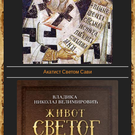
Акатист Светом Сави