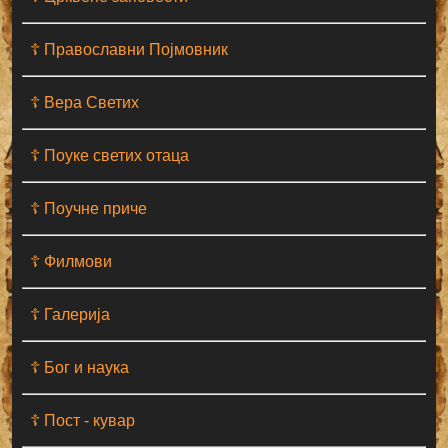
☦ Православни Појмовник
☦ Вера Светих
☦ Поуке светих отаца
☦ Поучне приче
☦ Филмови
☦ Галерија
☦ Бог и наука
☦ Пост - кувар