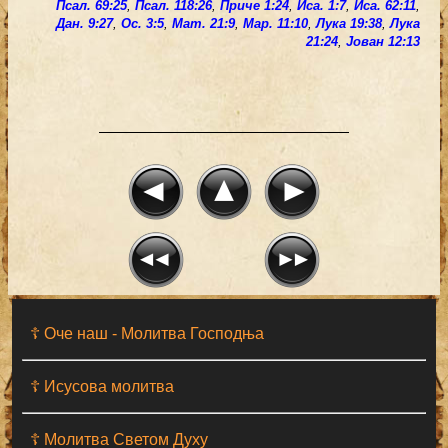
Псал. 69:25
,
Псал. 118:26
,
Приче 1:24
,
Иса. 1:7
,
Иса. 62:11
,
Дан. 9:27
,
Ос. 3:5
,
Мат. 21:9
,
Мар. 11:10
,
Лука 19:38
,
Лука
21:24
,
Јован 12:13
☦ Оче наш - Moлитва Господња
☦ Исусова молитва
☦ Молитва Светом Духу