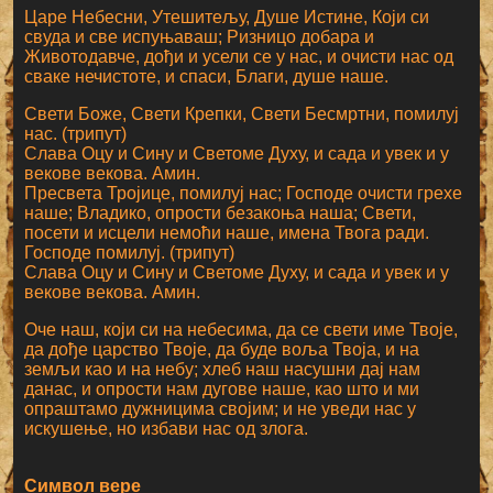
Царе Небесни, Утешитељу, Душе Истине, Који си
свуда и све испуњаваш; Ризницо добара и
Животодавче, дођи и усели се у нас, и очисти нас од
сваке нечистоте, и спаси, Благи, душе наше.
Свети Боже, Свети Крепки, Свети Бесмртни, помилуј
нас. (трипут)
Слава Оцу и Сину и Светоме Духу, и сада и увек и у
векове векова. Амин.
Пресвета Тројице, помилуј нас; Господе очисти грехе
наше; Владико, опрости безакоња наша; Свети,
посети и исцели немоћи наше, имена Твога ради.
Господе помилуј. (трипут)
Слава Оцу и Сину и Светоме Духу, и сада и увек и у
векове векова. Амин.
Оче наш, који си на небесима, да се свети име Твоје,
да дође царство Твоје, да буде воља Твоја, и на
земљи као и на небу; хлеб наш насушни дај нам
данас, и опрости нам дугове наше, као што и ми
опраштамо дужницима својим; и не уведи нас у
искушење, но избави нас од злога.
Символ вере