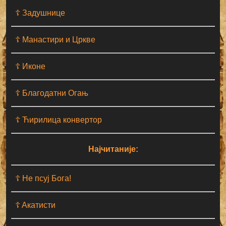
☦ Задушнице
☦ Манастири и Цркве
☦ Иконе
☦ Благодатни Огањ
☦ Ћирилица конвертор
Најчитаније:
☦ Не псуј Бога!
☦ Aкатисти