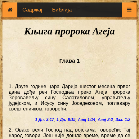
Садржај
Библија
Књига пророка Агеја
Глава 1
1. Друге године цара Дарија шестог месеца првог
дана дође реч Господња преко Агеја пророка
Зоровавељу сину Салатиловом, управитељу
јудејском, и Исусу сину Јоседековом, поглавару
свештеничком, говорећи:
1 Дн. 3:17
,
1 Дн. 6:15
,
Агеј 1:14
,
Агеј 2:2
,
Зах. 1:2
2. Овако вели Господ над војскама говорећи: Тај
народ говори: Још није дошло време, време да се