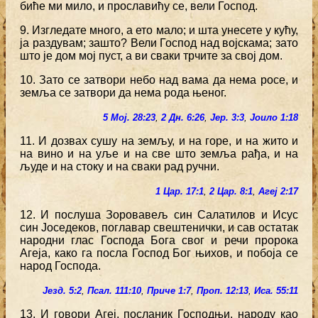
биће ми мило, и прославићу се, вели Господ.
9. Изгледате много, а ето мало; и шта унесете у кућу,
ја раздувам; зашто? Вели Господ над војскама; зато
што је дом мој пуст, а ви сваки трчите за свој дом.
10. Зато се затвори небо над вама да нема росе, и
земља се затвори да нема рода њеног.
5 Мој. 28:23
,
2 Дн. 6:26
,
Јер. 3:3
,
Јоило 1:18
11. И дозвах сушу на земљу, и на горе, и на жито и
на вино и на уље и на све што земља рађа, и на
људе и на стоку и на сваки рад ручни.
1 Цар. 17:1
,
2 Цар. 8:1
,
Агеј 2:17
12. И послуша Зоровавељ син Салатилов и Исус
син Јоседеков, поглавар свештенички, и сав остатак
народни глас Господа Бога свог и речи пророка
Агеја, како га посла Господ Бог њихов, и побоја се
народ Господа.
Језд. 5:2
,
Псал. 111:10
,
Приче 1:7
,
Проп. 12:13
,
Иса. 55:11
13. И говори Агеј, посланик Господњи, народу као