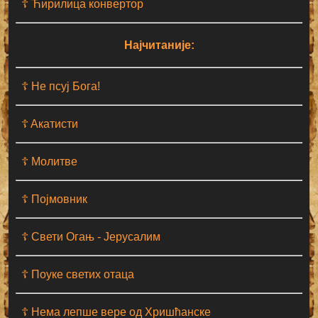
☦ Ћирилица конвертор
Најчитаније:
☦ Не псуј Бога!
☦ Aкатисти
☦ Молитве
☦ Појмовник
☦ Свети Огањ - Јерусалим
☦ Поуке светих отаца
☦ Нема лепше вере од Хришћанске