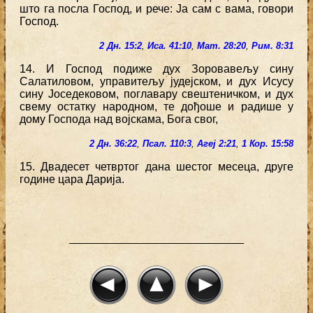
што га посла Господ, и рече: Ја сам с вама, говори
Господ.
2 Дн. 15:2
,
Иса. 41:10
,
Мат. 28:20
,
Рим. 8:31
14. И Господ подиже дух Зоровавељу сину
Салатиловом, управитељу јудејском, и дух Исусу
сину Јоседековом, поглавару свештеничком, и дух
свему остатку народном, те дођоше и радише у
дому Господа над војскама, Бога свог,
2 Дн. 36:22
,
Псал. 110:3
,
Агеј 2:21
,
1 Кор. 15:58
15. Двадесет четвртог дана шестог месеца, друге
године цара Дарија.