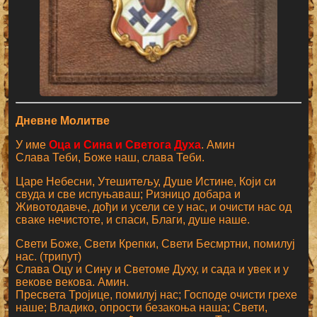
Дневне Молитве
У име
Оца и Сина и Светога Духа
. Амин
Слава Теби, Боже наш, слава Теби.
Царе Небесни, Утешитељу, Душе Истине, Који си
свуда и све испуњаваш; Ризницо добара и
Животодавче, дођи и усели се у нас, и очисти нас од
сваке нечистоте, и спаси, Благи, душе наше.
Свети Боже, Свети Крепки, Свети Бесмртни, помилуј
нас. (трипут)
Слава Оцу и Сину и Светоме Духу, и сада и увек и у
векове векова. Амин.
Пресвета Тројице, помилуј нас; Господе очисти грехе
наше; Владико, опрости безакоња наша; Свети,