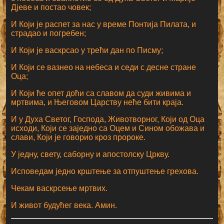
Дјеве и постао човек;
И Који је распет за нас у време Понтија Пилата, и
страдао и погребен;
И Који је васкрсао у трећи дан по Писму;
И Који се вазнео на небеса и седи с десне стране
Оца;
И Који ће опет доћи са славом да суди живима и
мртвима, и Његовом Царству неће бити краја.
И у Духа Светог, Господа, Животворног, Који од Оца
исходи, Који се заједно са Оцем и Сином обожава и
слави, Који је говорио кроз пророке.
У једну, свету, саборну и апостолску Цркву.
Исповедам једно крштење за отпуштење грехова.
Чекам васкрсење мртвих.
И живот будућег века. Амин.