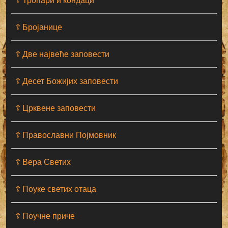
☦ Тропари и кондаци
☦ Бројанице
☦ Две највеће заповести
☦ Десет Божијих заповести
☦ Црквене заповести
☦ Православни Појмовник
☦ Вера Светих
☦ Поуке светих отаца
☦ Поучне приче