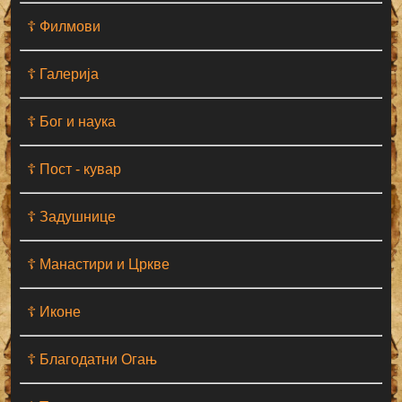
☦ Филмови
☦ Галерија
☦ Бог и наука
☦ Пост - кувар
☦ Задушнице
☦ Манастири и Цркве
☦ Иконе
☦ Благодатни Огањ