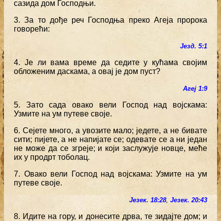
сазида дом Господњи.
3. За то дође реч Господња преко Агеја пророка
говорећи:
Језд. 5:1
4. Је ли вама време да седите у кућама својим
обложеним даскама, а овај је дом пуст?
Агеј 1:9
5. Зато сада овако вели Господ над војскама:
Узмите на ум путеве своје.
6. Сејете много, а увозите мало; једете, а не бивате
сити; пијете, а не напијате се; одевате се а ни један
не може да се згреје; и који заслужује новце, меће
их у продрт тоболац.
7. Овако вели Господ над војскама: Узмите на ум
путеве своје.
Језек. 18:28
,
Језек. 20:43
8. Идите на гору, и донесите дрва, те зидајте дом; и