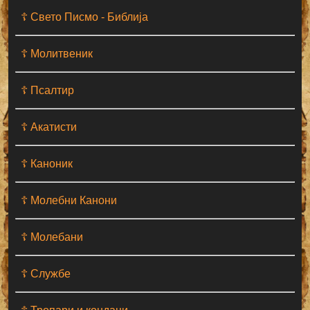
☦ Свето Писмо - Библија
☦ Молитвеник
☦ Псалтир
☦ Акатисти
☦ Каноник
☦ Молебни Канони
☦ Молебани
☦ Службе