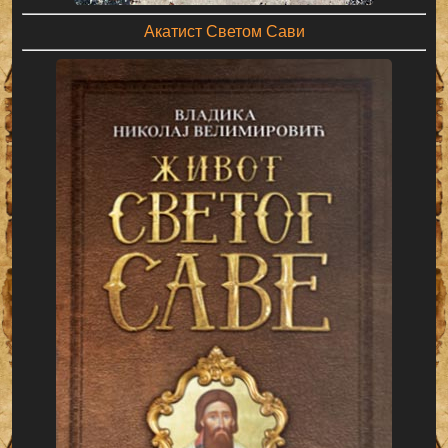
Акатист Светом Сави