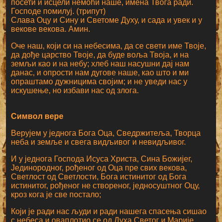
посети и исцели немоћи наше, имена Твога ради.
Господе помилуј. (трипут)
Слава Оцу и Сину и Светоме Духу, и сада и увек и у
векове векова. Амин.
Оче наш, који си на небесима, да се свети име Твоје,
да дође царство Твоје, да буде воља Твоја, и на
земљи као и на небу; хлеб наш насушни дај нам
данас, и опрости нам дугове наше, као што и ми
опраштамо дужницима својим; и не уведи нас у
искушење, но избави нас од злога.
Символ вере
Верујем у једнога Бога Оца, Сведржитеља, Творца
неба и земље и свега видљивог и невидљивог.
И у једнога Господа Исуса Христа, Сина Божијег,
Јединородног, рођеног од Оца пре свих векова,
Светлост од Светлости, Бога истинитог од Бога
истинитог, рођеног не створеног, једносуштног Оцу,
кроз кога је све постало;
Који је ради нас људи и ради нашега спасења сишао
с небеса и оваплотио се од Духа Светог и Марије