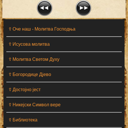
☦ Оче наш - Moлитва Господња
☦ Исусова молитва
☦ Молитва Светом Духу
☦ Богородице Дјево
☦ Достојно јест
☦ Никејски Символ вере
☦ Библиотека