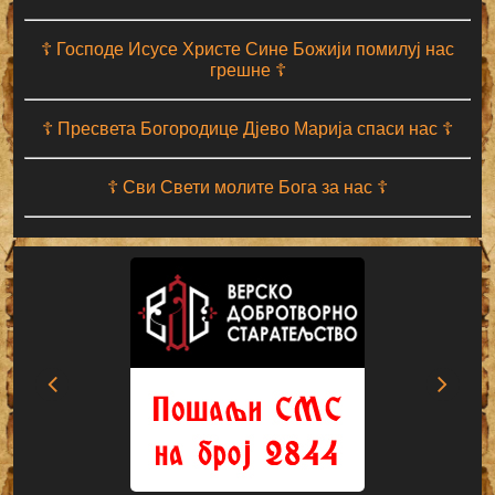
☦ Господе Исусе Христе Сине Божији помилуј нас
грешне ☦
☦ Пресвета Богородице Дјево Марија спаси нас ☦
☦ Сви Свети молите Бога за нас ☦