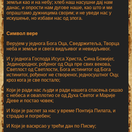
земљи као и на небу; хлеб наш насушни дај нам
данас, и опрости нам дугове наше, као што и ми
опраштамо дужницима својим; и не уведи нас у
искушење, но избави нас од злога.
Символ вере
Верујем у једнога Бога Оца, Сведржитеља, Творца
неба и земље и свега видљивог и невидљивог.
И у једнога Господа Исуса Христа, Сина Божијег,
Јединородног, рођеног од Оца пре свих векова,
Светлост од Светлости, Бога истинитог од Бога
истинитог, рођеног не створеног, једносуштног Оцу,
кроз кога је све постало;
Који је ради нас људи и ради нашега спасења сишао
с небеса и оваплотио се од Духа Светог и Марије
Дјеве и постао човек;
И Који је распет за нас у време Понтија Пилата, и
страдао и погребен;
И Који је васкрсао у трећи дан по Писму;