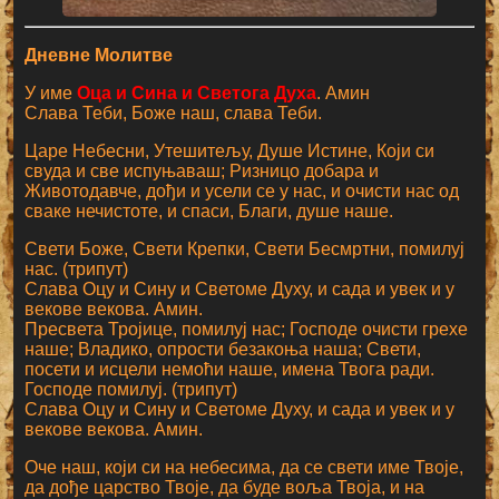
Дневне Молитве
У име
Оца и Сина и Светога Духа
. Амин
Слава Теби, Боже наш, слава Теби.
Царе Небесни, Утешитељу, Душе Истине, Који си
свуда и све испуњаваш; Ризницо добара и
Животодавче, дођи и усели се у нас, и очисти нас од
сваке нечистоте, и спаси, Благи, душе наше.
Свети Боже, Свети Крепки, Свети Бесмртни, помилуј
нас. (трипут)
Слава Оцу и Сину и Светоме Духу, и сада и увек и у
векове векова. Амин.
Пресвета Тројице, помилуј нас; Господе очисти грехе
наше; Владико, опрости безакоња наша; Свети,
посети и исцели немоћи наше, имена Твога ради.
Господе помилуј. (трипут)
Слава Оцу и Сину и Светоме Духу, и сада и увек и у
векове векова. Амин.
Оче наш, који си на небесима, да се свети име Твоје,
да дође царство Твоје, да буде воља Твоја, и на