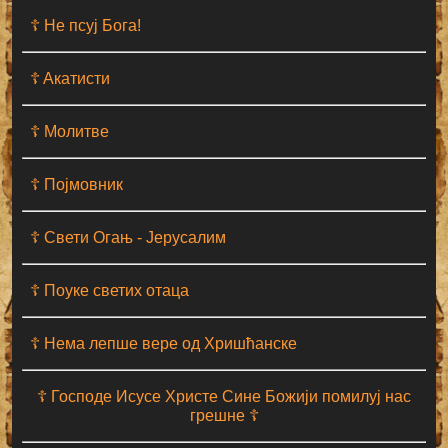
☦ Не псуј Бога!
☦ Aкатисти
☦ Молитве
☦ Појмовник
☦ Свети Огањ - Јерусалим
☦ Поуке светих отаца
☦ Нема лепше вере од Хришћанске
☦ Господе Исусе Христе Сине Божији помилуј нас
грешне ☦