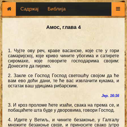
Садржај
Библија
Амос, глава 4
1. Чујте ову реч, краве васанске, које сте у гори
самаријској, које криво чините убогима и сатирете
сиромахе, које говорите господарима својим:
Донесите да пијемо.
2. Закле се Господ Господ светошћу својом да ће
вам ево доћи дани, те ће вас извлачити кукама, и
остатак ваш удицама рибарским.
Јер. 16:16
3. И кроз проломе ћете изаћи, свака на према се, и
побацаћете шта буде у дворовима, говори Господ.
4. Идите у Ветиљ, и чините безакоње, у Галгалу
множите безакоње своје, и приносите свако јутро