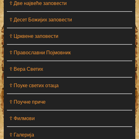
☦ Две највеће заповести
☦ Десет Божијих заповести
☦ Црквене заповести
☦ Православни Појмовник
☦ Вера Светих
☦ Поуке светих отаца
☦ Поучне приче
☦ Филмови
☦ Галерија