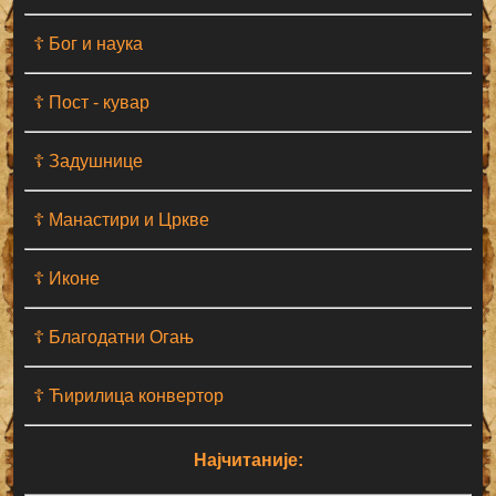
☦ Бог и наука
☦ Пост - кувар
☦ Задушнице
☦ Манастири и Цркве
☦ Иконе
☦ Благодатни Огањ
☦ Ћирилица конвертор
Најчитаније: