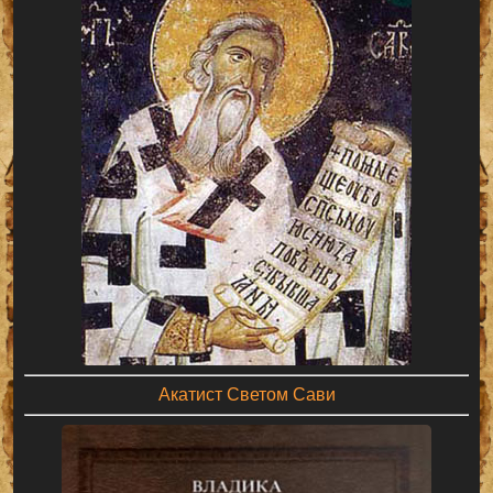
Акатист Светом Сави