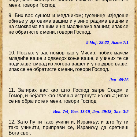
мени, говори Господ.
9. Бих вас сушом и медљиком; гусенице изједоше
обиље у вртовима вашим и у виноградима вашим и
на смоквама вашим и на маслинама вашим; ипак се
не обратисте к мени, говори Господ.
5 Мој. 28:22
,
Амос 7:1
10. Послах у вас помор као у Мисир, побих мачем
младиће ваше и одведох коње ваше, и учиних те се
подизаше смрад из логора вашег и у ноздрве ваше;
ипак се не обратисте к мени, говори Господ.
Јер. 49:26
11. Затирах вас као што Господ затре Содом и
Гомор, и бејасте као главња истргнута из огња; ипак
се не обратисте к мени, говори Господ.
Иса. 7:4
,
Иса. 13:19
,
Јер. 49:18
,
Зах. 3:2
12. Зато ћу ти тако учинити, Израиљу; и што ћу ти
тако учинити, приправи се, Израиљу, да сретнеш
Бога свог.