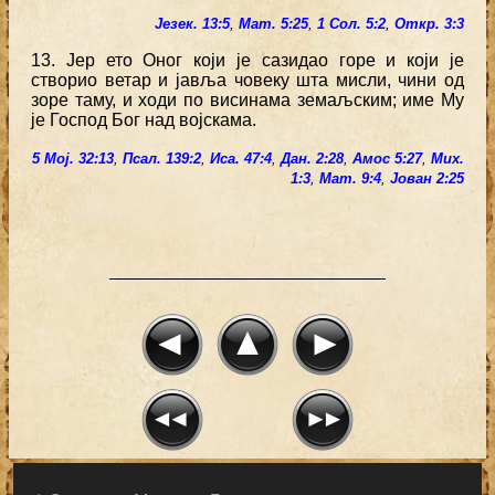
Језек. 13:5
,
Мат. 5:25
,
1 Сол. 5:2
,
Откр. 3:3
13. Јер ето Оног који је сазидао горе и који је
створио ветар и јавља човеку шта мисли, чини од
зоре таму, и ходи по висинама земаљским; име Му
је Господ Бог над војскама.
5 Мој. 32:13
,
Псал. 139:2
,
Иса. 47:4
,
Дан. 2:28
,
Амос 5:27
,
Мих.
1:3
,
Мат. 9:4
,
Јован 2:25