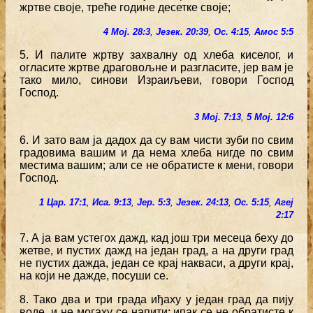
жртве своје, треће године десетке своје;
4 Мој. 28:3
,
Језек. 20:39
,
Ос. 4:15
,
Амос 5:5
5. И палите жртву захвалну од хлеба киселог, и
огласите жртве драговољне и разгласите, јер вам је
тако мило, синови Израиљеви, говори Господ
Господ.
3 Мој. 7:13
,
5 Мој. 12:6
6. И зато вам ја дадох да су вам чисти зуби по свим
градовима вашим и да нема хлеба нигде по свим
местима вашим; али се не обратисте к мени, говори
Господ.
1 Цар. 17:1
,
Иса. 9:13
,
Јер. 5:3
,
Језек. 24:13
,
Ос. 5:15
,
Агеј
2:17
7. А ја вам устегох дажд, кад још три месеца беху до
жетве, и пустих дажд на један град, а на други град
не пустих дажда, један се крај накваси, а други крај,
на који не дажде, посуши се.
8. Тако два и три града иђаху у један град да пију
воде, и не могаху се напити; ипак се не обратисте к