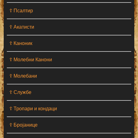
☦ Псалтир
☦ Акатисти
☦ Каноник
☦ Молебни Канони
☦ Молебани
☦ Службе
☦ Тропари и кондаци
☦ Бројанице