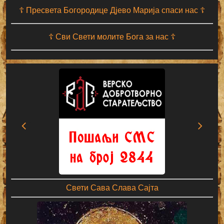
☦ Пресвета Богородице Дјево Марија спаси нас ☦
☦ Сви Свети молите Бога за нас ☦
Свети Сава Слава Сајта