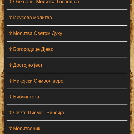
☦ Оче наш - Moлитва Господња
☦ Исусова молитва
☦ Молитва Светом Духу
☦ Богородице Дјево
☦ Достојно јест
☦ Никејски Символ вере
☦ Библиотека
☦ Свето Писмо - Библија
☦ Молитвеник