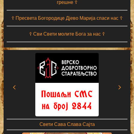
грешне ☦
☦ Пресвета Богородице Дјево Марија спаси нас ☦
☦ Сви Свети молите Бога за нас ☦
Свети Сава Слава Сајта