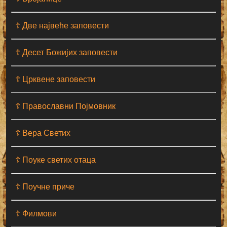
☦ Две највеће заповести
☦ Десет Божијих заповести
☦ Црквене заповести
☦ Православни Појмовник
☦ Вера Светих
☦ Поуке светих отаца
☦ Поучне приче
☦ Филмови