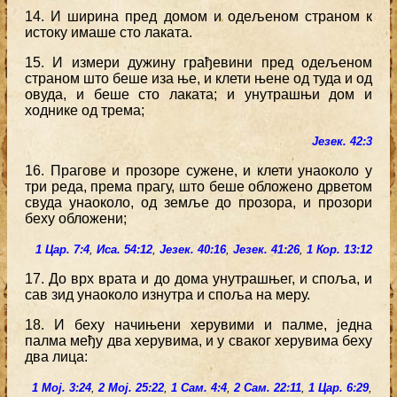
14. И ширина пред домом и одељеном страном к
истоку имаше сто лаката.
15. И измери дужину грађевини пред одељеном
страном што беше иза ње, и клети њене од туда и од
овуда, и беше сто лаката; и унутрашњи дом и
ходнике од трема;
Језек. 42:3
16. Прагове и прозоре сужене, и клети унаоколо у
три реда, према прагу, што беше обложено дрветом
свуда унаоколо, од земље до прозора, и прозори
беху обложени;
1 Цар. 7:4
,
Иса. 54:12
,
Језек. 40:16
,
Језек. 41:26
,
1 Кор. 13:12
17. До врх врата и до дома унутрашњег, и споља, и
сав зид унаоколо изнутра и споља на меру.
18. И беху начињени херувими и палме, једна
палма међу два херувима, и у сваког херувима беху
два лица:
1 Мој. 3:24
,
2 Мој. 25:22
,
1 Сам. 4:4
,
2 Сам. 22:11
,
1 Цар. 6:29
,