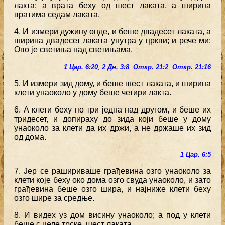
лакта; а врата беху од шест лаката, а ширина
вратима седам лаката.
4. И измери дужину онде, и беше двадесет лаката, а
ширина двадесет лаката унутра у цркви; и рече ми:
Ово је светиња над светињама.
1 Цар. 6:20
,
2 Дн. 3:8
,
Откр. 21:2
,
Откр. 21:16
5. И измери зид дому, и беше шест лаката, и ширина
клети унаоколо у дому беше четири лакта.
6. А клети беху по три једна над другом, и беше их
тридесет, и допираху до зида који беше у дому
унаоколо за клети да их држи, а не држаше их зид
од дома.
1 Цар. 6:5
7. Јер се рашириваше грађевина озго унаоколо за
клети које беху око дома озго свуда унаоколо, и зато
грађевина беше озго шира, и најниже клети беху
озго шире за средње.
8. И видех уз дом висину унаоколо; а под у клети
беше с целе трске, шест лаката.