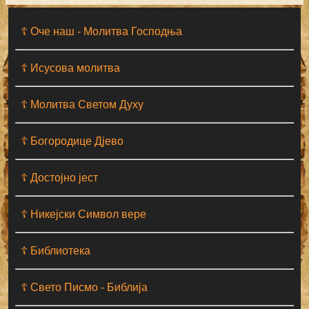
☦ Оче наш - Moлитва Господња
☦ Исусова молитва
☦ Молитва Светом Духу
☦ Богородице Дјево
☦ Достојно јест
☦ Никејски Символ вере
☦ Библиотека
☦ Свето Писмо - Библија