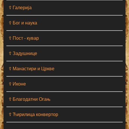
☦ Галерија
☦ Бог и наука
☦ Пост - кувар
☦ Задушнице
☦ Манастири и Цркве
☦ Иконе
☦ Благодатни Огањ
☦ Ћирилица конвертор