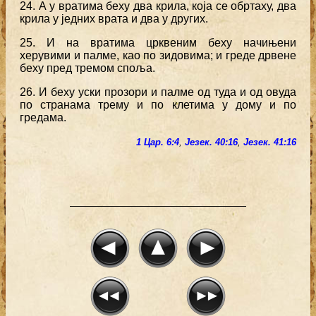
24. А у вратима беху два крила, која се обртаху, два
крила у једних врата и два у других.
25. И на вратима црквеним беху начињени
херувими и палме, као по зидовима; и греде дрвене
беху пред тремом споља.
26. И беху уски прозори и палме од туда и од овуда
по странама трему и по клетима у дому и по
гредама.
1 Цар. 6:4
,
Језек. 40:16
,
Језек. 41:16