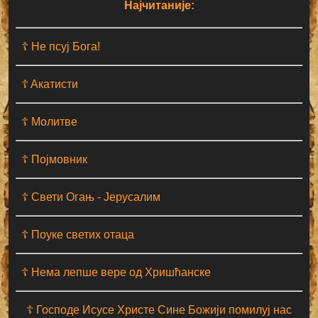
Најчитаније:
☦ Не псуј Бога!
☦ Aкатисти
☦ Молитве
☦ Појмовник
☦ Свети Огањ - Јерусалим
☦ Поуке светих отаца
☦ Нема лепше вере од Хришћанске
☦ Господе Исусе Христе Сине Божији помилуј нас