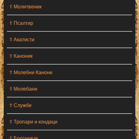
☦ Молитвеник
☦ Псалтир
☦ Акатисти
☦ Каноник
☦ Молебни Канони
☦ Молебани
☦ Службе
☦ Тропари и кондаци
☦ Бројанице