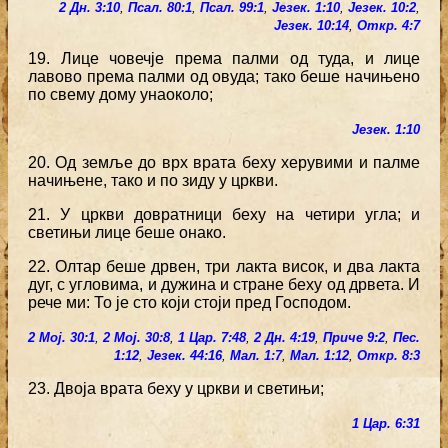
2 Дн. 3:10
,
Псал. 80:1
,
Псал. 99:1
,
Језек. 1:10
,
Језек. 10:2
,
Језек. 10:14
,
Откр. 4:7
19. Лице човечје према палми од туда, и лице
лавово према палми од овуда; тако беше начињено
по свему дому унаоколо;
Језек. 1:10
20. Од земље до врх врата беху херувими и палме
начињене, тако и по зиду у цркви.
21. У цркви довратници беху на четири угла; и
светињи лице беше онако.
22. Олтар беше дрвен, три лакта висок, и два лакта
дуг, с угловима, и дужина и стране беху од дрвета. И
рече ми: То је сто који стоји пред Господом.
2 Мој. 30:1
,
2 Мој. 30:8
,
1 Цар. 7:48
,
2 Дн. 4:19
,
Приче 9:2
,
Пес.
1:12
,
Језек. 44:16
,
Мал. 1:7
,
Мал. 1:12
,
Откр. 8:3
23. Двоја врата беху у цркви и светињи;
1 Цар. 6:31