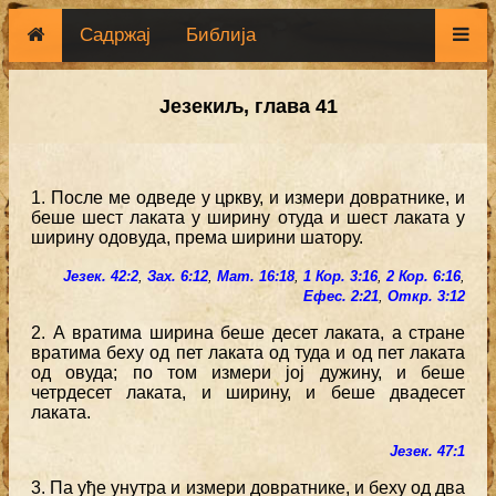
Садржај
Библија
Језекиљ, глава 41
1. После ме одведе у цркву, и измери довратнике, и
беше шест лаката у ширину отуда и шест лаката у
ширину одовуда, према ширини шатору.
Језек. 42:2
,
Зах. 6:12
,
Мат. 16:18
,
1 Кор. 3:16
,
2 Кор. 6:16
,
Ефес. 2:21
,
Откр. 3:12
2. А вратима ширина беше десет лаката, а стране
вратима беху од пет лаката од туда и од пет лаката
од овуда; по том измери јој дужину, и беше
четрдесет лаката, и ширину, и беше двадесет
лаката.
Језек. 47:1
3. Па уђе унутра и измери довратнике, и беху од два