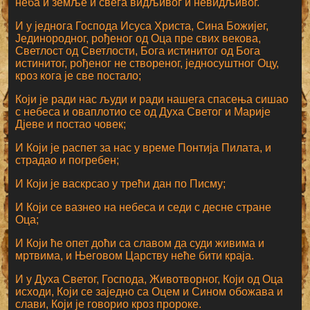
неба и земље и свега видљивог и невидљивог.
И у једнога Господа Исуса Христа, Сина Божијег,
Јединородног, рођеног од Оца пре свих векова,
Светлост од Светлости, Бога истинитог од Бога
истинитог, рођеног не створеног, једносуштног Оцу,
кроз кога је све постало;
Који је ради нас људи и ради нашега спасења сишао
с небеса и оваплотио се од Духа Светог и Марије
Дјеве и постао човек;
И Који је распет за нас у време Понтија Пилата, и
страдао и погребен;
И Који је васкрсао у трећи дан по Писму;
И Који се вазнео на небеса и седи с десне стране
Оца;
И Који ће опет доћи са славом да суди живима и
мртвима, и Његовом Царству неће бити краја.
И у Духа Светог, Господа, Животворног, Који од Оца
исходи, Који се заједно са Оцем и Сином обожава и
слави, Који је говорио кроз пророке.