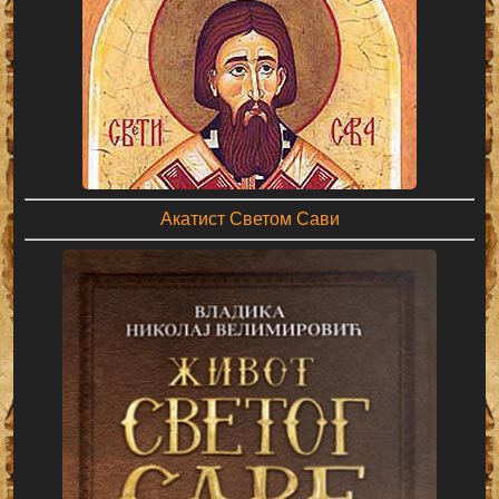
Акатист Светом Сави