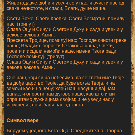
Животодавче, дођи и усели се у нас, и очисти нас од
сваке нечистоте, и спаси, Благи, душе наше.
Свети Боже, Свети Крепки, Свети Бесмртни, помилуј
нас. (трипут)
Слава Оцу и Сину и Светоме Духу, и сада и увек и у
векове векова. Амин.
Пресвета Тројице, помилуј нас; Господе очисти грехе
наше; Владико, опрости безакоња наша; Свети,
посети и исцели немоћи наше, имена Твога ради.
Господе помилуј. (трипут)
Слава Оцу и Сину и Светоме Духу, и сада и увек и у
векове векова. Амин.
Оче наш, који си на небесима, да се свети име Твоје,
да дође царство Твоје, да буде воља Твоја, и на
земљи као и на небу; хлеб наш насушни дај нам
данас, и опрости нам дугове наше, као што и ми
опраштамо дужницима својим; и не уведи нас у
искушење, но избави нас од злога.
Символ вере
Верујем у једнога Бога Оца, Сведржитеља, Творца