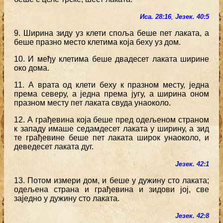
Иса. 28:16
,
Језек. 40:5
9. Ширина зиду уз клети споља беше пет лаката, а
беше празно место клетима која беху уз дом.
10. И међу клетима беше двадесет лаката ширине
око дома.
11. А врата од клети беху к празном месту, једна
према северу, а једна према југу, а ширина оном
празном месту пет лаката свуда унаоколо.
12. А грађевина која беше пред одељеном страном
к западу имаше седамдесет лаката у ширину, а зид
те грађевине беше пет лаката широк унаоколо, и
деведесет лаката дуг.
Језек. 42:1
13. Потом измери дом, и беше у дужину сто лаката;
одељена страна и грађевина и зидови јој, све
заједно у дужину сто лаката.
Језек. 42:8