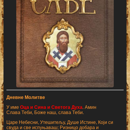
Дневне Молитве
У име
Оца и Сина и Светога Духа
. Амин
Слава Теби, Боже наш, слава Теби.
Царе Небесни, Утешитељу, Душе Истине, Који си
свуда и све испуњаваш; Ризницо добара и