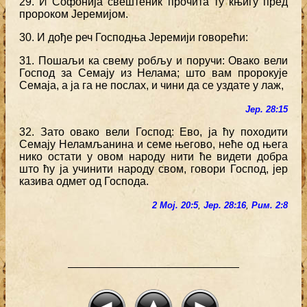
29. И Софонија свештеник прочита ту књигу пред
пророком Јеремијом.
30. И дође реч Господња Јеремији говорећи:
31. Пошаљи ка свему робљу и поручи: Овако вели
Господ за Семају из Нелама; што вам пророкује
Семаја, а ја га не послах, и чини да се уздате у лаж,
Јер. 28:15
32. Зато овако вели Господ: Ево, ја ћу походити
Семају Неламљанина и семе његово, неће од њега
нико остати у овом народу нити ће видети добра
што ћу ја учинити народу свом, говори Господ, јер
казива одмет од Господа.
2 Мој. 20:5
,
Јер. 28:16
,
Рим. 2:8