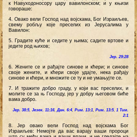
к Навуходоносору цару вавилонском; и у књизи
говораше:
4. Овако вели Господ над војскама, Бог Израиљев,
свему робљу које преселих из Јерусалима у
Вавилон:
5. Градите куће и седите у њима; садите вртове и
једите род њихов;
Јер. 29:28
6. Жените се и рађајте синове и кћери; и синове
своје жените, и кћери своје удајте, нека рађају
синове и кћери, и множите се ту и не умањујте се.
7. И тражите добро граду, у који вас преселих, и
молите се за њ Господу, јер у добру његовом биће
вама добро.
Јер. 38:5
,
Језек. 11:16
,
Дан. 6:4
,
Рим. 13:1
,
Рим. 13:5
,
1 Тим.
2:1
8. Јер овако вели Господ над војскама Бог
Израиљев: Немојте да вас варају ваши пророци
што су међу вама и ваши врачи, и не гледајте на