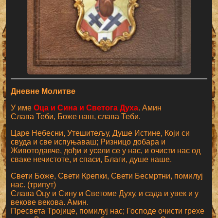
Дневне Молитве
У име
Оца и Сина и Светога Духа
. Амин
Слава Теби, Боже наш, слава Теби.
Царе Небесни, Утешитељу, Душе Истине, Који си
свуда и све испуњаваш; Ризницо добара и
Животодавче, дођи и усели се у нас, и очисти нас од
сваке нечистоте, и спаси, Благи, душе наше.
Свети Боже, Свети Крепки, Свети Бесмртни, помилуј
нас. (трипут)
Слава Оцу и Сину и Светоме Духу, и сада и увек и у
векове векова. Амин.
Пресвета Тројице, помилуј нас; Господе очисти грехе