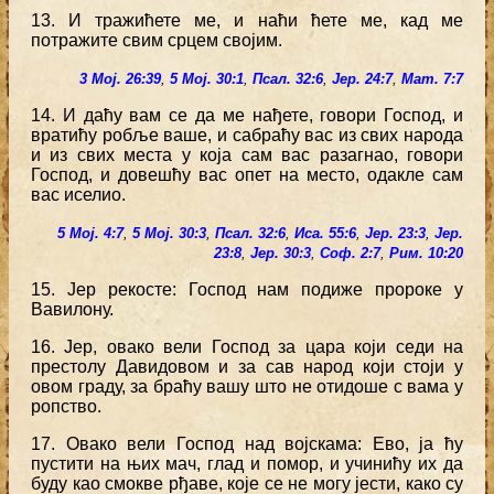
13. И тражићете ме, и наћи ћете ме, кад ме
потражите свим срцем својим.
3 Мој. 26:39
,
5 Мој. 30:1
,
Псал. 32:6
,
Јер. 24:7
,
Мат. 7:7
14. И даћу вам се да ме нађете, говори Господ, и
вратићу робље ваше, и сабраћу вас из свих народа
и из свих места у која сам вас разагнао, говори
Господ, и довешћу вас опет на место, одакле сам
вас иселио.
5 Мој. 4:7
,
5 Мој. 30:3
,
Псал. 32:6
,
Иса. 55:6
,
Јер. 23:3
,
Јер.
23:8
,
Јер. 30:3
,
Соф. 2:7
,
Рим. 10:20
15. Јер рекосте: Господ нам подиже пророке у
Вавилону.
16. Јер, овако вели Господ за цара који седи на
престолу Давидовом и за сав народ који стоји у
овом граду, за браћу вашу што не отидоше с вама у
ропство.
17. Овако вели Господ над војскама: Ево, ја ћу
пустити на њих мач, глад и помор, и учинићу их да
буду као смокве рђаве, које се не могу јести, како су