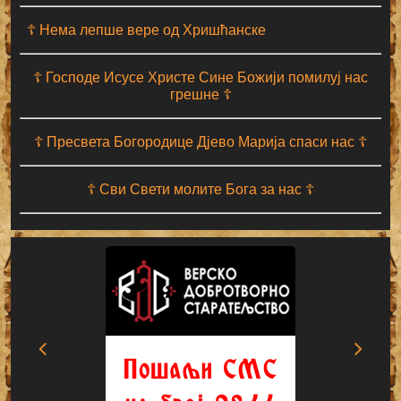
☦ Нема лепше вере од Хришћанске
☦ Господе Исусе Христе Сине Божији помилуј нас
грешне ☦
☦ Пресвета Богородице Дјево Марија спаси нас ☦
☦ Сви Свети молите Бога за нас ☦