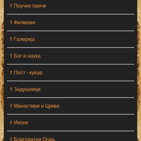
☦ Поучне приче
☦ Филмови
☦ Галерија
☦ Бог и наука
☦ Пост - кувар
☦ Задушнице
☦ Манастири и Цркве
☦ Иконе
☦ Благодатни Огањ