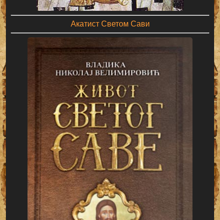
Акатист Светом Сави