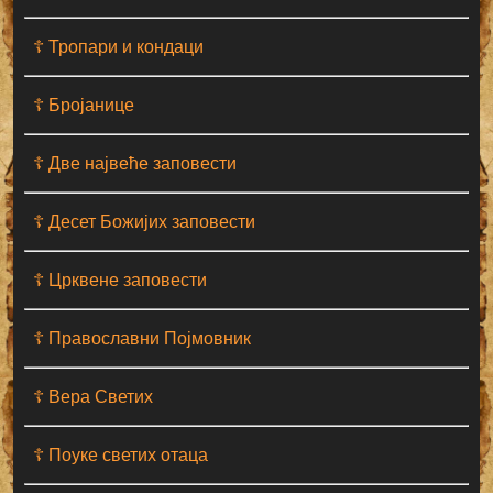
☦ Тропари и кондаци
☦ Бројанице
☦ Две највеће заповести
☦ Десет Божијих заповести
☦ Црквене заповести
☦ Православни Појмовник
☦ Вера Светих
☦ Поуке светих отаца