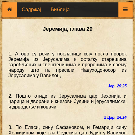
Садржај
Библија
Јеремија, глава 29
1. А ово су речи у посланици коју посла пророк
Јеремија из Јерусалима к остатку старешина
заробљених и свештеницима и пророцима и свему
народу што га пресели Навуходоносор из
Јерусалима у Вавилон,
Јер. 29:25
2. Пошто отиде из Јерусалима цар Јехонија и
царица и дворани и кнезови Јудини и јерусалимски,
и дрводеље и ковачи.
2 Цар. 24:14
3. По Еласи, сину Сафановом, и Гемарији сину
Хелкијином, које сла Седекија цар Јудин у Вавилон