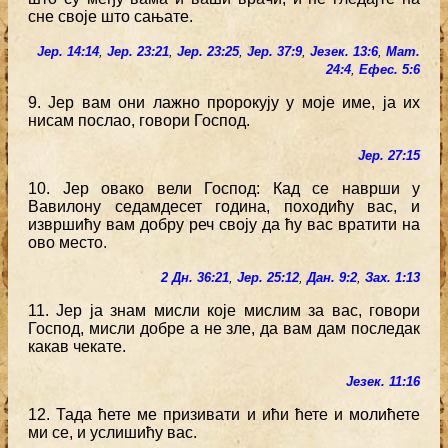
сне своје што сањате.
Јер. 14:14
,
Јер. 23:21
,
Јер. 23:25
,
Јер. 37:9
,
Језек. 13:6
,
Мат.
24:4
,
Ефес. 5:6
9. Јер вам они лажно пророкују у моје име, ја их
нисам послао, говори Господ.
Јер. 27:15
10. Јер овако вели Господ: Кад се наврши у
Вавилону седамдесет година, походићу вас, и
извршићу вам добру реч своју да ћу вас вратити на
ово место.
2 Дн. 36:21
,
Јер. 25:12
,
Дан. 9:2
,
Зах. 1:13
11. Јер ја знам мисли које мислим за вас, говори
Господ, мисли добре а не зле, да вам дам последак
какав чекате.
Језек. 11:16
12. Тада ћете ме призивати и ићи ћете и молићете
ми се, и услишићу вас.