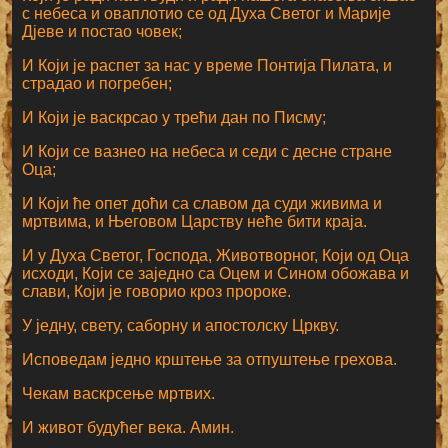
с небеса и оваплотио се од Духа Светог и Марије
Дјеве и постао човек;
И Који је распет за нас у време Понтија Пилата, и
страдао и погребен;
И Који је васкрсао у трећи дан по Писму;
И Који се вазнео на небеса и седи с десне стране
Оца;
И Који ће опет доћи са славом да суди живима и
мртвима, и Његовом Царству неће бити краја.
И у Духа Светог, Господа, Животворног, Који од Оца
исходи, Који се заједно са Оцем и Сином обожава и
слави, Који је говорио кроз пророке.
У једну, свету, саборну и апостолску Цркву.
Исповедам једно крштење за отпуштење грехова.
Чекам васкрсење мртвих.
И живот будућег века. Амин.