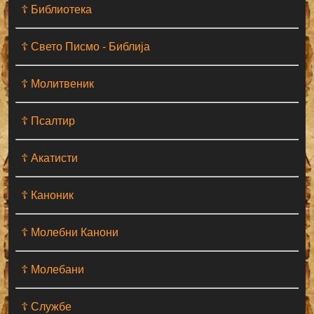
☦ Библиотека
☦ Свето Писмо - Библија
☦ Молитвеник
☦ Псалтир
☦ Акатисти
☦ Каноник
☦ Молебни Канони
☦ Молебани
☦ Службе