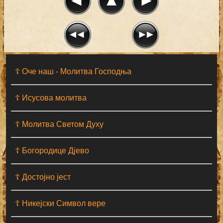
☦ Оче наш - Moлитва Господња
☦ Исусова молитва
☦ Молитва Светом Духу
☦ Богородице Дјево
☦ Достојно јест
☦ Никејски Символ вере