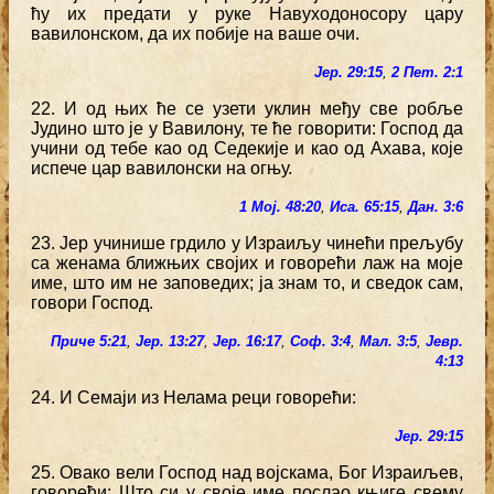
ћу их предати у руке Навуходоносору цару
вавилонском, да их побије на ваше очи.
Јер. 29:15
,
2 Пет. 2:1
22. И од њих ће се узети уклин међу све робље
Јудино што је у Вавилону, те ће говорити: Господ да
учини од тебе као од Седекије и као од Ахава, које
испече цар вавилонски на огњу.
1 Мој. 48:20
,
Иса. 65:15
,
Дан. 3:6
23. Јер учинише грдило у Израиљу чинећи прељубу
са женама ближњих својих и говорећи лаж на моје
име, што им не заповедих; ја знам то, и сведок сам,
говори Господ.
Приче 5:21
,
Јер. 13:27
,
Јер. 16:17
,
Соф. 3:4
,
Мал. 3:5
,
Јевр.
4:13
24. И Семаји из Нелама реци говорећи:
Јер. 29:15
25. Овако вели Господ над војскама, Бог Израиљев,
говорећи: Што си у своје име послао књиге свему