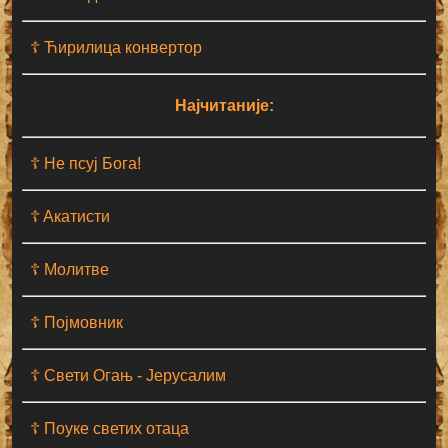
☦ Ћирилица конвертор
Најчитаније:
☦ Не псуј Бога!
☦ Aкатисти
☦ Молитве
☦ Појмовник
☦ Свети Огањ - Јерусалим
☦ Поуке светих отаца