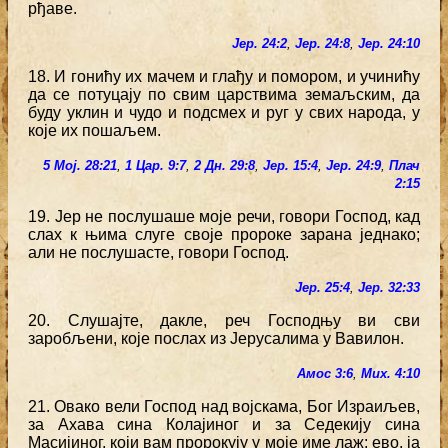
рђаве.
Јер. 24:2
,
Јер. 24:8
,
Јер. 24:10
18. И гонићу их мачем и глађу и помором, и учинићу
да се потуцају по свим царствима земаљским, да
буду уклин и чудо и подсмех и руг у свих народа, у
које их пошаљем.
5 Мој. 28:21
,
1 Цар. 9:7
,
2 Дн. 29:8
,
Јер. 15:4
,
Јер. 24:9
,
Плач
2:15
19. Јер не послушаше моје речи, говори Господ, кад
слах к њима слуге своје пророке зарана једнако;
али не послушасте, говори Господ.
Јер. 25:4
,
Јер. 32:33
20. Слушајте, дакле, реч Господњу ви сви
заробљени, које послах из Јерусалима у Вавилон.
Амос 3:6
,
Мих. 4:10
21. Овако вели Господ над војскама, Бог Израиљев,
за Ахава сина Колајиног и за Седекију сина
Масијиног, који вам пророкују у моје име лаж: ево, ја