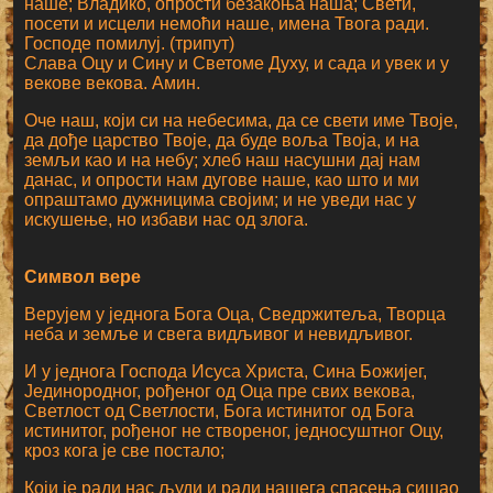
наше; Владико, опрости безакоња наша; Свети,
посети и исцели немоћи наше, имена Твога ради.
Господе помилуј. (трипут)
Слава Оцу и Сину и Светоме Духу, и сада и увек и у
векове векова. Амин.
Оче наш, који си на небесима, да се свети име Твоје,
да дође царство Твоје, да буде воља Твоја, и на
земљи као и на небу; хлеб наш насушни дај нам
данас, и опрости нам дугове наше, као што и ми
опраштамо дужницима својим; и не уведи нас у
искушење, но избави нас од злога.
Символ вере
Верујем у једнога Бога Оца, Сведржитеља, Творца
неба и земље и свега видљивог и невидљивог.
И у једнога Господа Исуса Христа, Сина Божијег,
Јединородног, рођеног од Оца пре свих векова,
Светлост од Светлости, Бога истинитог од Бога
истинитог, рођеног не створеног, једносуштног Оцу,
кроз кога је све постало;
Који је ради нас људи и ради нашега спасења сишао