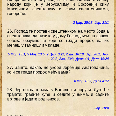
народу који је у Јерусалиму, и Софонији сину
Масијином свештенику и свим свештеницима,
говорећи:
2 Цар. 25:18
,
Јер. 21:1
26. Господ те постави свештеником на место Јодаја
свештеника, да пазите у дому Господњем на сваког
човека безумног и који се гради пророк, да их
мећеш у тамницу и у кладе.
5 Мој. 13:1
,
5 Мој. 13:5
,
2 Цар. 9:11
,
2 Дн. 16:10
,
Јер. 20:1
,
Јер.
20:2
,
Зах. 13:3
,
Дела 4:1
,
Дела 16:24
27. Зашто, дакле, не укори Јеремије Анатоћанина,
који се гради пророк међу вама?
4 Мој. 16:3
,
Дела 4:17
28. Јер посла к нама у Вавилон и поручи: Дуго ће
трајати; градите куће и седите у њима, и садите
вртове и једите род њихов.
Јер. 29:4