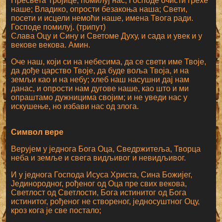
Пресвета Тројице, помилуј нас; Господе очисти грехе
наше; Владико, опрости безакоња наша; Свети,
посети и исцели немоћи наше, имена Твога ради.
Господе помилуј. (трипут)
Слава Оцу и Сину и Светоме Духу, и сада и увек и у
векове векова. Амин.
Оче наш, који си на небесима, да се свети име Твоје,
да дође царство Твоје, да буде воља Твоја, и на
земљи као и на небу; хлеб наш насушни дај нам
данас, и опрости нам дугове наше, као што и ми
опраштамо дужницима својим; и не уведи нас у
искушење, но избави нас од злога.
Символ вере
Верујем у једнога Бога Оца, Сведржитеља, Творца
неба и земље и свега видљивог и невидљивог.
И у једнога Господа Исуса Христа, Сина Божијег,
Јединородног, рођеног од Оца пре свих векова,
Светлост од Светлости, Бога истинитог од Бога
истинитог, рођеног не створеног, једносуштног Оцу,
кроз кога је све постало;