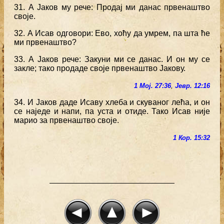
31. А Јаков му рече: Продај ми данас првенаштво
своје.
32. А Исав одговори: Ево, хоћу да умрем, па шта ће
ми првенаштво?
33. А Јаков рече: Закуни ми се данас. И он му се
закле; тако продаде своје првенаштво Јакову.
1 Мој. 27:36
,
Јевр. 12:16
34. И Јаков даде Исаву хлеба и скуваног лећа, и он
се наједе и напи, па уста и отиде. Тако Исав није
марио за првенаштво своје.
1 Кор. 15:32