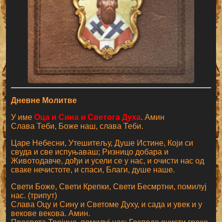
Дневне Молитве
У име
Оца и Сина и Светога Духа
. Амин
Слава Теби, Боже наш, слава Теби.
Царе Небесни, Утешитељу, Душе Истине, Који си
свуда и све испуњаваш; Ризницо добара и
Животодавче, дођи и усели се у нас, и очисти нас од
сваке нечистоте, и спаси, Благи, душе наше.
Свети Боже, Свети Крепки, Свети Бесмртни, помилуј
нас. (трипут)
Слава Оцу и Сину и Светоме Духу, и сада и увек и у
векове векова. Амин.