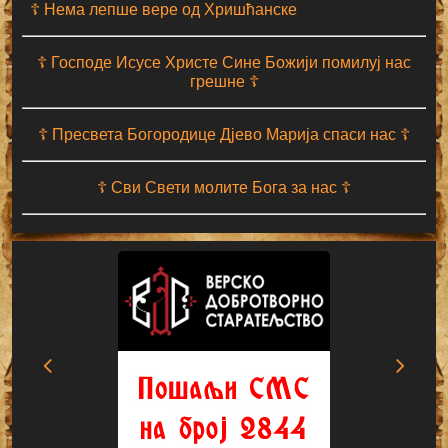
☦ Нема лепше вере од Хришћанске
☦ Господе Исусе Христе Сине Божији помилуј нас
грешне ☦
☦ Пресвета Богородице Дјево Марија спаси нас ☦
☦ Сви Свети молите Бога за нас ☦