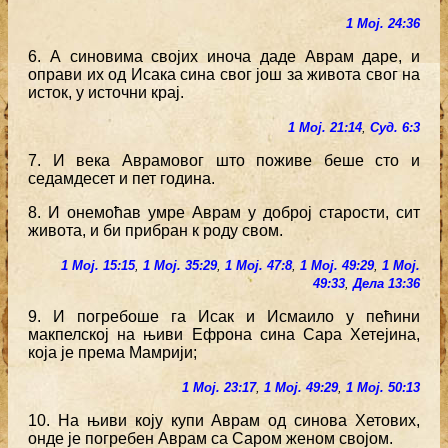
1 Мој. 24:36
6. А синовима својих иноча даде Аврам даре, и
оправи их од Исака сина свог још за живота свог на
исток, у источни крај.
1 Мој. 21:14
,
Суд. 6:3
7. И века Аврамовог што поживе беше сто и
седамдесет и пет година.
8. И онемоћав умре Аврам у доброј старости, сит
живота, и би прибран к роду свом.
1 Мој. 15:15
,
1 Мој. 35:29
,
1 Мој. 47:8
,
1 Мој. 49:29
,
1 Мој.
49:33
,
Дела 13:36
9. И погребоше га Исак и Исмаило у пећини
макпелској на њиви Ефрона сина Сара Хетејина,
која је према Мамрији;
1 Мој. 23:17
,
1 Мој. 49:29
,
1 Мој. 50:13
10. На њиви коју купи Аврам од синова Хетових,
онде је погребен Аврам са Саром женом својом.