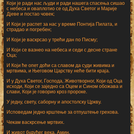
Који је ради нас људи и ради нашега спасења сишао
с небеса и оваплотио се од Духа Светог и Марије
Дјеве и постао човек;
И Који је распет за нас у време Понтија Пилата, и
страдао и погребен;
И Који је васкрсао у трећи дан по Писму;
И Који се вазнео на небеса и седи с десне стране
Оца;
И Који ће опет доћи са славом да суди живима и
мртвима, и Његовом Царству неће бити краја.
И у Духа Светог, Господа, Животворног, Који од Оца
исходи, Који се заједно са Оцем и Сином обожава и
слави, Који је говорио кроз пророке.
У једну, свету, саборну и апостолску Цркву.
Исповедам једно крштење за отпуштење грехова.
Чекам васкрсење мртвих.
И живот будућег века. Амин.