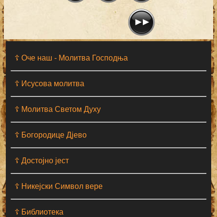
☦ Оче наш - Moлитва Господња
☦ Исусова молитва
☦ Молитва Светом Духу
☦ Богородице Дјево
☦ Достојно јест
☦ Никејски Символ вере
☦ Библиотека