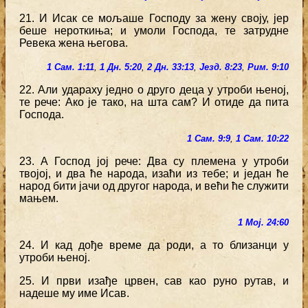
21. И Исак се мољаше Господу за жену своју, јер
беше нероткиња; и умоли Господа, те затрудне
Ревека жена његова.
1 Сам. 1:11
,
1 Дн. 5:20
,
2 Дн. 33:13
,
Језд. 8:23
,
Рим. 9:10
22. Али удараху једно о друго деца у утроби њеној,
те рече: Ако је тако, на шта сам? И отиде да пита
Господа.
1 Сам. 9:9
,
1 Сам. 10:22
23. А Господ јој рече: Два су племена у утроби
твојој, и два ће народа, изаћи из тебе; и један ће
народ бити јачи од другог народа, и већи ће служити
мањем.
1 Мој. 24:60
24. И кад дође време да роди, а то близанци у
утроби њеној.
25. И први изађе црвен, сав као руно рутав, и
надеше му име Исав.