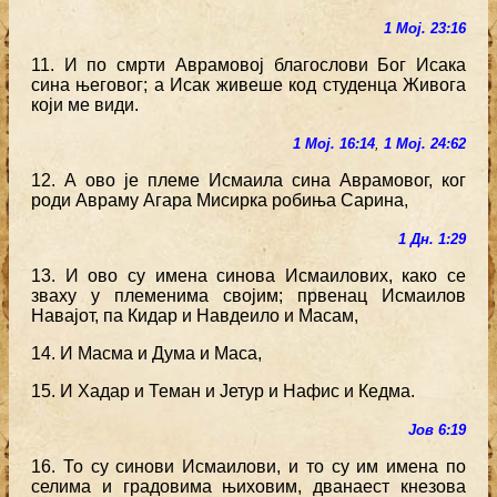
1 Мој. 23:16
11. И по смрти Аврамовој благослови Бог Исака
сина његовог; а Исак живеше код студенца Живога
који ме види.
1 Мој. 16:14
,
1 Мој. 24:62
12. А ово је племе Исмаила сина Аврамовог, ког
роди Авраму Агара Мисирка робиња Сарина,
1 Дн. 1:29
13. И ово су имена синова Исмаилових, како се
зваху у племенима својим; првенац Исмаилов
Навајот, па Кидар и Навдеило и Масам,
14. И Масма и Дума и Маса,
15. И Хадар и Теман и Јетур и Нафис и Кедма.
Јов 6:19
16. То су синови Исмаилови, и то су им имена по
селима и градовима њиховим, дванаест кнезова