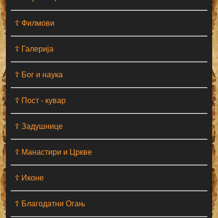
☦ Филмови
☦ Галерија
☦ Бог и наука
☦ Пост - кувар
☦ Задушнице
☦ Манастири и Цркве
☦ Иконе
☦ Благодатни Огањ