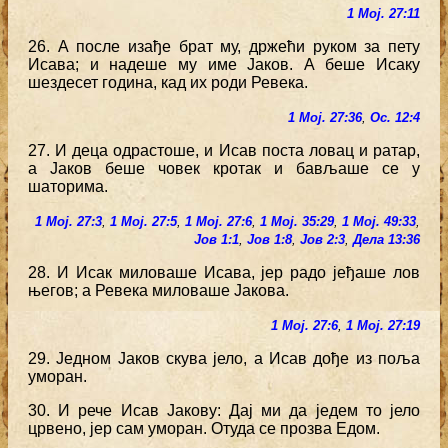
1 Мој. 27:11
26. А после изађе брат му, држећи руком за пету
Исава; и надеше му име Јаков. А беше Исаку
шездесет година, кад их роди Ревека.
1 Мој. 27:36
,
Ос. 12:4
27. И деца одрастоше, и Исав поста ловац и ратар,
а Јаков беше човек кротак и бављаше се у
шаторима.
1 Мој. 27:3
,
1 Мој. 27:5
,
1 Мој. 27:6
,
1 Мој. 35:29
,
1 Мој. 49:33
,
Јов 1:1
,
Јов 1:8
,
Јов 2:3
,
Дела 13:36
28. И Исак миловаше Исава, јер радо јеђаше лов
његов; а Ревека миловаше Јакова.
1 Мој. 27:6
,
1 Мој. 27:19
29. Једном Јаков скува јело, а Исав дође из поља
уморан.
30. И рече Исав Јакову: Дај ми да једем то јело
црвено, јер сам уморан. Отуда се прозва Едом.