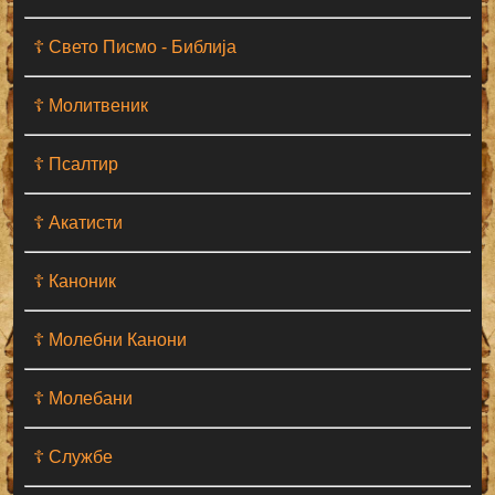
☦ Свето Писмо - Библија
☦ Молитвеник
☦ Псалтир
☦ Акатисти
☦ Каноник
☦ Молебни Канони
☦ Молебани
☦ Службе