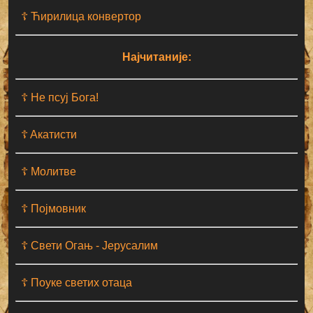
☦ Ћирилица конвертор
Најчитаније:
☦ Не псуј Бога!
☦ Aкатисти
☦ Молитве
☦ Појмовник
☦ Свети Огањ - Јерусалим
☦ Поуке светих отаца