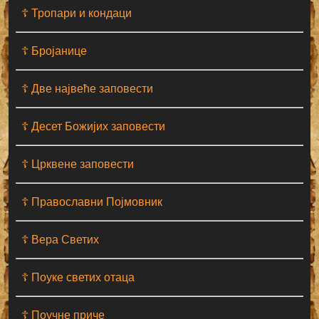
☦ Тропари и кондаци
☦ Бројанице
☦ Две највеће заповести
☦ Десет Божијих заповести
☦ Црквене заповести
☦ Православни Појмовник
☦ Вера Светих
☦ Поуке светих отаца
☦ Поучне приче