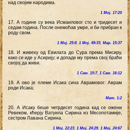
над својим народима.
1 Мој. 17:20
17. А године су века Исмаиловог сто и тридесет и
седам година. После онемоћав умре, и би прибран к
роду свом.
1 Мој. 25:8
,
1 Мој. 49:33
,
Мар. 15:37
18. И живеху од Евилата до Сура према Мисиру,
како се иде у Асирију; и допаде му према свој браћи
својој да живи.
1 Сам. 15:7
,
1 Сам. 16:12
19. А ово је племе Исака сина Аврамовог: Аврам
роди Исака;
Мат. 1:2
20. А Исаку беше четрдесет година кад се ожени
Ревеком, кћерју Ватуила Сирина из Месопотамије,
сестром Лавана Сирина.
1 Мој. 22:23
,
1 Мој. 24:29
,
1 Мој. 24:67