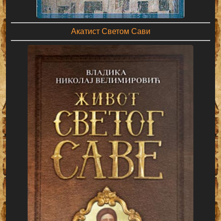
Акатист Светом Сави