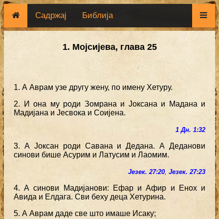
Садржај
Библија
1. Мојсијева, глава 25
1. А Аврам узе другу жену, по имену Хетуру.
2. И она му роди Зомрана и Јоксана и Мадана и
Мадијана и Јесвока и Соијена.
1 Дн. 1:32
3. А Јоксан роди Савана и Дедана. А Деданови
синови бише Асурим и Латусим и Лаомим.
Језек. 27:20
,
Језек. 27:23
4. А синови Мадијанови: Ефар и Афир и Енох и
Авида и Елдага. Сви беху деца Хетурина.
5. А Аврам даде све што имаше Исаку;