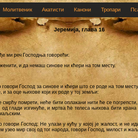
Молитвеник
Акатисти
Канони
Тропари
Пс
Јеремија, глава 16
ође ми реч Господња говорећи:
 женити, и да немаш синове ни кћери на том месту.
о говори Господ за синове и кћери што се роде на том мест
е, и за оце њихове који их роде у тој земљи:
 смрћу помрети, неће бити оплакани нити ће се погрепсти,
и од глади изгинуће, и мртва ће телеса њихова бити хран
маљским.
о говори Господ: Не улази у кућу у којој је жалост, и не и
ам узео мир свој од тог народа, говори Господ, милост и жа