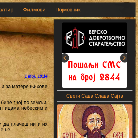
алтир
Филмови
Појмовник
1 Мој. 19:14
у и за матере њихове
Свети Сава Слава Сајта
 биће гној по земљи,
а птицама небеским и
ди да плачеш нити их
љење.