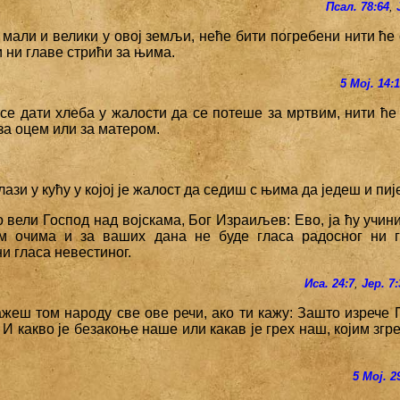
Псал. 78:64
,
мали и велики у овој земљи, неће бити погребени нити ће 
и ни главе стрићи за њима.
5 Мој. 14:
 се дати хлеба у жалости да се потеше за мртвим, нити ће
за оцем или за матером.
улази у кућу у којој је жалост да седиш с њима да једеш и пиј
о вели Господ над војскама, Бог Израиљев: Ево, ја ћу учин
 очима и за ваших дана не буде гласа радосног ни гл
и гласа невестиног.
Иса. 24:7
,
Јер. 7
ажеш том народу све ове речи, ако ти кажу: Зашто изрече 
 И какво је безакоње наше или какав је грех наш, којим зг
5 Мој. 2