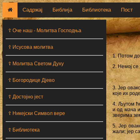
Садржај
Библија
Библиотека
Пост
☦ Оче наш - Moлитва Господња
☦ Исусова молитва
1. Потом д
☦ Молитва Светом Духу
2. Немој се
☦ Богородице Дјево
3. Јер овак
које их род
☦ Достојно јест
4. Љутом ће
и од мача 
☦ Никејски Символ вере
зверима зе
5. Јер овак
☦ Библиотека
жали; јер с