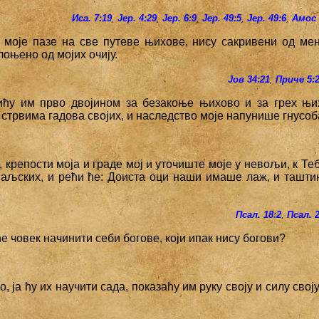
Иса. 7:19
,
Јер. 4:29
,
Јер. 6:9
,
Јер. 49:5
,
Јер. 49:6
,
Амос 
и моје пазе на све путеве њихове, нису сакривени од мен
оњено од мојих очију.
Јов 34:21
,
Приче 5:
ићу им прво двојином за безакоње њихово и за грех њи
стрвима гадова својих, и наследство моје напунише гнусоб
, крепости моја и граде мој и уточиште моје у невољи, к Те
маљских, и рећи ће: Доиста оци наши имаше лаж, и ташти
Псал. 18:2
,
Псал. 
ће човек начинити себи богове, који ипак нису богови?
во, ја ћу их научити сада, показаћу им руку своју и силу свој
.