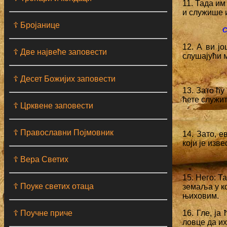
11. Тада им
и служише 
☦ Бројанице
С
12. А ви ј
☦ Две највеће заповести
слушајући 
☦ Десет Божијих заповести
13. Зато ћу
ћете служит
☦ Црквене заповести
☦ Православни Појмовник
14. Зато, е
који је из
☦ Вера Светих
15. Него: Т
☦ Поуке светих отаца
земаља у ко
њиховим.
☦ Поучне приче
16. Гле, ја
ловце да их