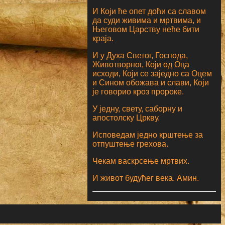
И Који ће опет доћи са славом
да суди живима и мртвима, и
Његовом Царству неће бити
краја.
И у Духа Светог, Господа,
Животворног, Који од Оца
исходи, Који се заједно са Оцем
и Сином обожава и слави, Који
је говорио кроз пророке.
У једну, свету, саборну и
апостолску Цркву.
Исповедам једно крштење за
отпуштење грехова.
Чекам васкрсење мртвих.
И живот будућег века. Амин.