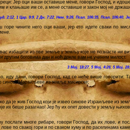
 реци: Јер оци ваши оставише мене, говори Господ, и идош
им и клањаше им се, а мене оставише и закон мој не држаш
уд. 2:12
,
1 Цар. 9:9
,
2 Дн. 7:22
,
Нем. 9:26
,
Псал. 106:35
,
Псал. 106:40
,
Је
ош горе чините него оци ваши, јер ето идете сваки по мис
мене.
 вас избацити из ове земље у земљу које не познасте ни ви
и другим боговима дан и ноћ докле вам не учиним милост.
3 Мој. 18:27
,
5 Мој. 4:26
,
5 Мој. 28
во, иду дани, говори Господ, кад се неће више говорити: Т
вео синове Израиљеве из земље мисирске;
ако да је жив Господ који је извео синове Израиљеве из зем
је их беше разагнао! Јер ћу их опет довести у земљу њихов
 ћу послати многе рибаре, говори Господ, да их лове, и по
 лове по свакој гори и по сваком хуму и по раселинама кам