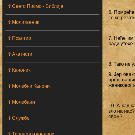
☦ Свето Писмо - Библија
6. Помреће 
се ко резат
☦ Молитвеник
☦ Псалтир
7. Неће им
ради утехе 
☦ Акатисти
8. Тако не 
☦ Каноник
9. Јер овак
пред вашим
жениковог н
☦ Молебни Канони
☦ Молебани
10. А кад к
зло на нас?
свом?
☦ Службе
☦ Тропари и кондаци