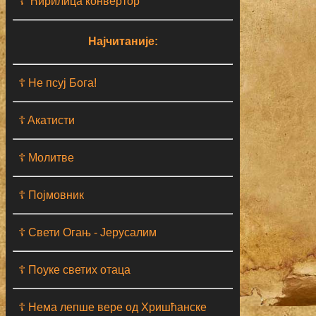
☦ Ћирилица конвертор
Најчитаније:
☦ Не псуј Бога!
☦ Aкатисти
☦ Молитве
☦ Појмовник
☦ Свети Огањ - Јерусалим
☦ Поуке светих отаца
☦ Нема лепше вере од Хришћанске