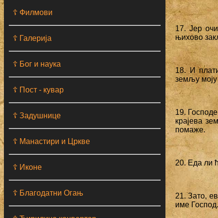
☦ Филмови
17. Јер оч
њихово закл
☦ Галерија
☦ Бог и наука
18. И плат
земљу моју 
☦ Пост - кувар
19. Господе
☦ Задушнице
крајева зе
помаже.
☦ Манастири и Цркве
20. Еда ли 
☦ Иконе
☦ Благодатни Огањ
21. Зато, е
име Господ