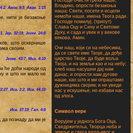
Господе очисти грехе наше;
Владико, опрости безакоња
4:2
,
Амос 9:3
,
Авак. 1:15
наша; Свети, посети и исцели
немоћи наше, имена Твога ради.
е, нити је безакоње
Господе помилуј. (трипут)
Слава Оцу и Сину и Светоме
Духу, и сада и увек и у векове
21
,
Јер. 32:19
,
Језек. 24:8
векова. Амин.
хов, што оскврнише
Оче наш, који си на небесима,
ама својим.
да се свети име Твоје, да дође
царство Твоје, да буде воља
Језек. 43:7
,
Мих. 4:10
Твоја, и на земљи као и на небу;
би ће доћи народи од
хлеб наш насушни дај нам
ну и што ни мало не
данас, и опрости нам дугове
наше, као што и ми опраштамо
дужницима својим; и не уведи
22:27
,
Иса. 2:2
,
Иса. 44:10
нас у искушење, но избави нас
од злога.
Иса. 37:19
,
Гал. 4:8
Символ вере
у, да познаду да ми је
Верујем у једнога Бога Оца,
Сведржитеља, Творца неба и
земље и свега видљивог и