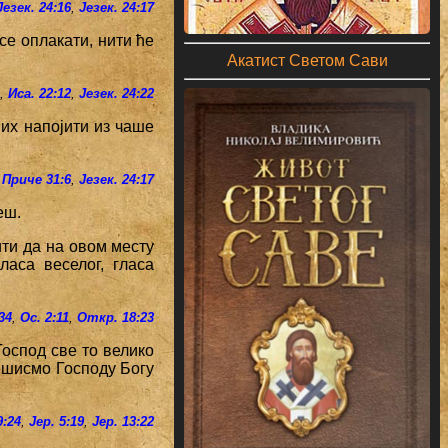
Језек. 24:16
,
Језек. 24:17
се оплакати, нити ће
Акатист Светом Сави
1
,
Иса. 22:12
,
Језек. 24:22
 их напојити из чаше
Приче 31:6
,
Језек. 24:17
еш.
ити да на овом месту
аса веселог, гласа
:34
,
Ос. 2:11
,
Откр. 18:23
Господ све то велико
решисмо Господу Богу
9:24
,
Јер. 5:19
,
Јер. 13:22