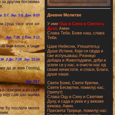
е за другим боговима
е;
Дневне Молитве
р. 5:7
,
Јер. 5:9
,
Дан. 9:10
У име
Оца и Сина и Светога
ли срца свог злог не
Духа
. Амин
Слава Теби, Боже наш, слава
Теби.
Јер. 7:26
,
2 Тим. 3:13
 ни оци ваши, и онде
Царе Небесни, Утешитељу,
Душе Истине, Који си свуда и
све испуњаваш; Ризницо
:36
,
2 Дн. 7:20
,
Јер. 15:14
добара и Животодавче, дођи и
усели се у нас, и очисти нас од
ако да је жив Господ
сваке нечистоте, и спаси, Благи,
душе наше.
Јер. 23:7
Свети Боже, Свети Крепки,
Свети Бесмртни, помилуј нас.
ље северне и из свих
(трипут)
у коју сам дао оцима
Слава Оцу и Сину и Светоме
Духу, и сада и увек и у векове
векова. Амин.
сле ћу послати многе
Пресвета Тројице, помилуј нас;
еним.