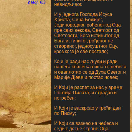
2 Мој. 6:3
невидљивог.
И у једнога Господа Исуса
Христа, Сина Божијег,
Јединородног, рођеног од Оца
пре свих векова, Светлост од
Светлости, Бога истинитог од
Бога истинитог, рођеног не
створеног, једносуштног Оцу,
кроз кога је све постало;
Који је ради нас људи и ради
нашега спасења сишао с небеса
и оваплотио се од Духа Светог и
Марије Дјеве и постао човек;
И Који је распет за нас у време
Понтија Пилата, и страдао и
погребен;
И Који је васкрсао у трећи дан
по Писму;
И Који се вазнео на небеса и
седи с десне стране Оца;