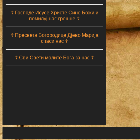
☦ Господе Исусе Христе Сине Божији
помилуј нас грешне ☦
☦ Пресвета Богородице Дјево Марија
спаси нас ☦
☦ Сви Свети молите Бога за нас ☦