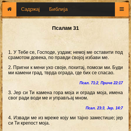
Садржај
Библија
Псалам 31
1. У Тебе се, Господе, уздам; немој ме оставити под
срамотом довека, по правди својој избави ме.
2. Пригни к мени ухо своје, похитај, помози ми. Буди
ми камени град, тврда ограда, где бих се спасао.
Псал. 71:2
,
Приче 22:17
3. Јер си Ти камена гора моја и ограда моја, имена
свог ради води ме и управљај мном.
Псал. 23:3
,
Јер. 14:7
4. Извади ме из мреже коју ми тајно заместише; јер
си Ти крепост моја.