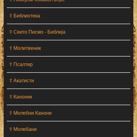
☦ Библиотека
☦ Свето Писмо - Библија
☦ Молитвеник
☦ Псалтир
☦ Акатисти
☦ Каноник
☦ Молебни Канони
☦ Молебани