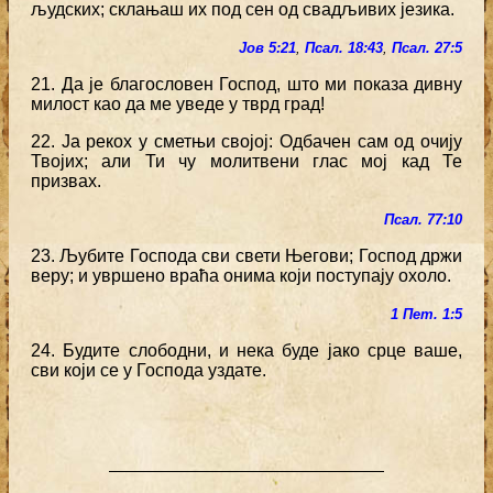
људских; склањаш их под сен од свадљивих језика.
Јов 5:21
,
Псал. 18:43
,
Псал. 27:5
21. Да је благословен Господ, што ми показа дивну
милост као да ме уведе у тврд град!
22. Ја рекох у сметњи својој: Одбачен сам од очију
Твојих; али Ти чу молитвени глас мој кад Те
призвах.
Псал. 77:10
23. Љубите Господа сви свети Његови; Господ држи
веру; и увршено враћа онима који поступају охоло.
1 Пет. 1:5
24. Будите слободни, и нека буде јако срце ваше,
сви који се у Господа уздате.