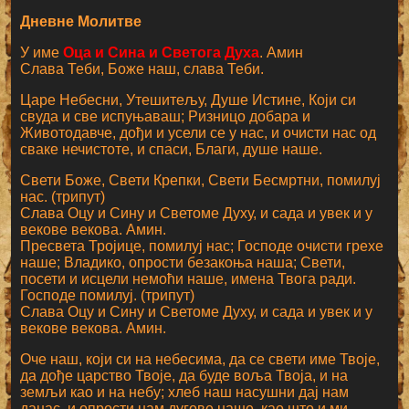
Дневне Молитве
У име
Оца и Сина и Светога Духа
. Амин
Слава Теби, Боже наш, слава Теби.
Царе Небесни, Утешитељу, Душе Истине, Који си
свуда и све испуњаваш; Ризницо добара и
Животодавче, дођи и усели се у нас, и очисти нас од
сваке нечистоте, и спаси, Благи, душе наше.
Свети Боже, Свети Крепки, Свети Бесмртни, помилуј
нас. (трипут)
Слава Оцу и Сину и Светоме Духу, и сада и увек и у
векове векова. Амин.
Пресвета Тројице, помилуј нас; Господе очисти грехе
наше; Владико, опрости безакоња наша; Свети,
посети и исцели немоћи наше, имена Твога ради.
Господе помилуј. (трипут)
Слава Оцу и Сину и Светоме Духу, и сада и увек и у
векове векова. Амин.
Оче наш, који си на небесима, да се свети име Твоје,
да дође царство Твоје, да буде воља Твоја, и на
земљи као и на небу; хлеб наш насушни дај нам
данас, и опрости нам дугове наше, као што и ми