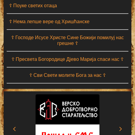
☦ Поуке светих отаца
☦ Нема лепше вере од Хришћанске
☦ Господе Исусе Христе Сине Божији помилуј нас
грешне ☦
☦ Пресвета Богородице Дјево Марија спаси нас ☦
☦ Сви Свети молите Бога за нас ☦