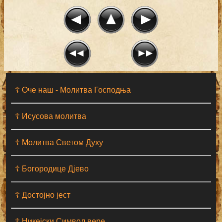
☦ Оче наш - Moлитва Господња
☦ Исусова молитва
☦ Молитва Светом Духу
☦ Богородице Дјево
☦ Достојно јест
☦ Никејски Символ вере