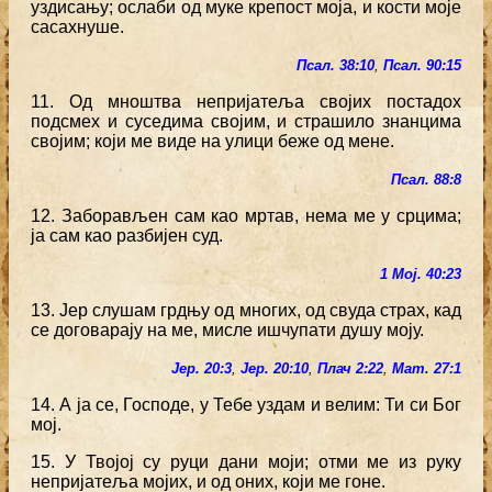
уздисању; ослаби од муке крепост моја, и кости моје
сасахнуше.
Псал. 38:10
,
Псал. 90:15
11. Од мноштва непријатеља својих постадох
подсмех и суседима својим, и страшило знанцима
својим; који ме виде на улици беже од мене.
Псал. 88:8
12. Заборављен сам као мртав, нема ме у срцима;
ја сам као разбијен суд.
1 Мој. 40:23
13. Јер слушам грдњу од многих, од свуда страх, кад
се договарају на ме, мисле ишчупати душу моју.
Јер. 20:3
,
Јер. 20:10
,
Плач 2:22
,
Мат. 27:1
14. А ја се, Господе, у Тебе уздам и велим: Ти си Бог
мој.
15. У Твојој су руци дани моји; отми ме из руку
непријатеља мојих, и од оних, који ме гоне.