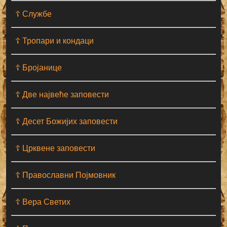
☦ Службе
☦ Тропари и кондаци
☦ Бројанице
☦ Две највеће заповести
☦ Десет Божијих заповести
☦ Црквене заповести
☦ Православни Појмовник
☦ Вера Светих