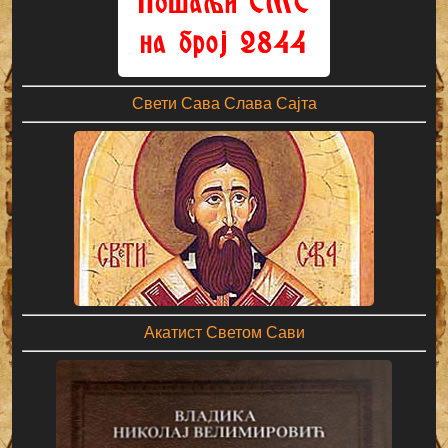
Свети Сава Слава Сајта
Акатист Светом Сави