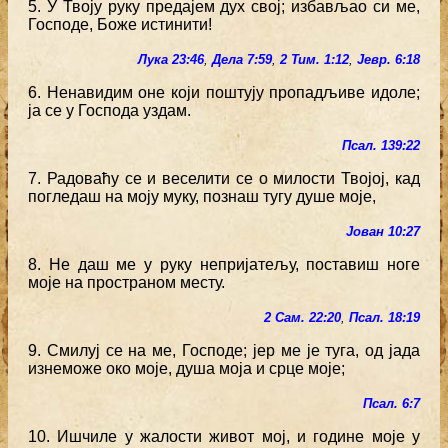
5. У Твоју руку предајем дух свој; избављао си ме,
Господе, Боже истинити!
Лука 23:46
,
Дела 7:59
,
2 Тим. 1:12
,
Јевр. 6:18
6. Ненавидим оне који поштују пропадљиве идоле;
ја се у Господа уздам.
Псал. 139:22
7. Радоваћу се и веселити се о милости Твојој, кад
погледаш на моју муку, познаш тугу душе моје,
Јован 10:27
8. Не даш ме у руку непријатељу, поставиш ноге
моје на пространом месту.
2 Сам. 22:20
,
Псал. 18:19
9. Смилуј се на ме, Господе; јер ме је туга, од јада
изнеможе око моје, душа моја и срце моје;
Псал. 6:7
10. Ишчиле у жалости живот мој, и године моје у