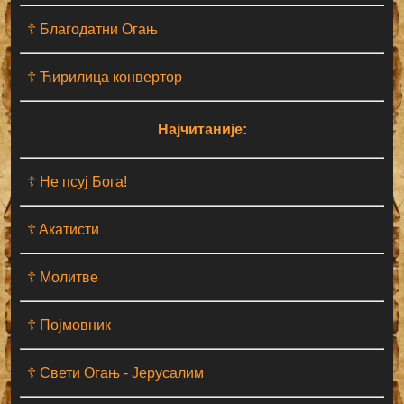
☦ Благодатни Огањ
☦ Ћирилица конвертор
Најчитаније:
☦ Не псуј Бога!
☦ Aкатисти
☦ Молитве
☦ Појмовник
☦ Свети Огањ - Јерусалим