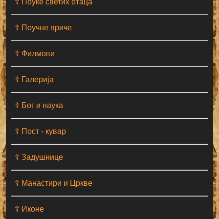
☦ Поуке светих отаца
☦ Поучне приче
☦ Филмови
☦ Галерија
☦ Бог и наука
☦ Пост - кувар
☦ Задушнице
☦ Манастири и Цркве
☦ Иконе