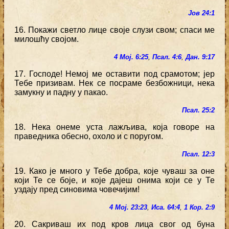
Јов 24:1
16. Покажи светло лице своје слузи свом; спаси ме
милошћу својом.
4 Мој. 6:25
,
Псал. 4:6
,
Дан. 9:17
17. Господе! Немој ме оставити под срамотом; јер
Тебе призивам. Нек се посраме безбожници, нека
замукну и падну у пакао.
Псал. 25:2
18. Нека онеме уста лажљива, која говоре на
праведника обесно, охоло и с поругом.
Псал. 12:3
19. Како је много у Тебе добра, које чуваш за оне
који Те се боје, и које дајеш онима који се у Те
уздају пред синовима човечијим!
4 Мој. 23:23
,
Иса. 64:4
,
1 Кор. 2:9
20. Сакриваш их под кров лица свог од буна