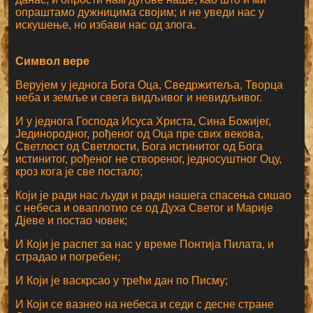
опраштамо дужницима својим; и не уведи нас у
искушење, но избави нас од злога.
Символ вере
Верујем у једнога Бога Оца, Сведржитеља, Творца
неба и земље и свега видљивог и невидљивог.
И у једнога Господа Исуса Христа, Сина Божијег,
Јединородног, рођеног од Оца пре свих векова,
Светлост од Светлости, Бога истинитог од Бога
истинитог, рођеног не створеног, једносуштног Оцу,
кроз кога је све постало;
Који је ради нас људи и ради нашега спасења сишао
с небеса и оваплотио се од Духа Светог и Марије
Дјеве и постао човек;
И Који је распет за нас у време Понтија Пилата, и
страдао и погребен;
И Који је васкрсао у трећи дан по Писму;
И Који се вазнео на небеса и седи с десне стране