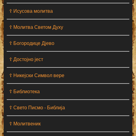
☦ Исусова молитва
☦ Молитва Светом Духу
☦ Богородице Дјево
☦ Достојно јест
☦ Никејски Символ вере
☦ Библиотека
☦ Свето Писмо - Библија
☦ Молитвеник