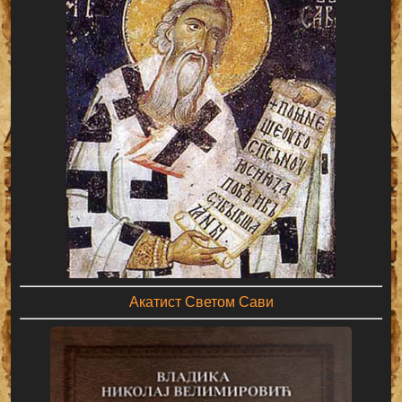
Акатист Светом Сави