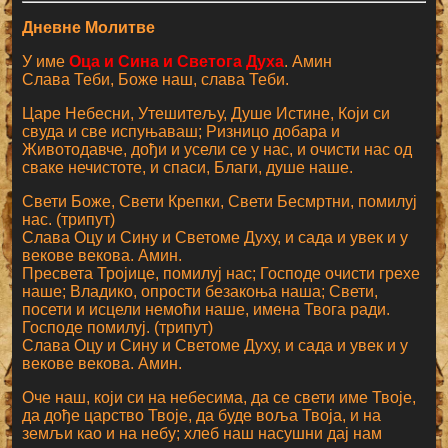
Дневне Молитве
У име
Оца и Сина и Светога Духа
. Амин
Слава Теби, Боже наш, слава Теби.
Царе Небесни, Утешитељу, Душе Истине, Који си
свуда и све испуњаваш; Ризницо добара и
Животодавче, дођи и усели се у нас, и очисти нас од
сваке нечистоте, и спаси, Благи, душе наше.
Свети Боже, Свети Крепки, Свети Бесмртни, помилуј
нас. (трипут)
Слава Оцу и Сину и Светоме Духу, и сада и увек и у
векове векова. Амин.
Пресвета Тројице, помилуј нас; Господе очисти грехе
наше; Владико, опрости безакоња наша; Свети,
посети и исцели немоћи наше, имена Твога ради.
Господе помилуј. (трипут)
Слава Оцу и Сину и Светоме Духу, и сада и увек и у
векове векова. Амин.
Оче наш, који си на небесима, да се свети име Твоје,
да дође царство Твоје, да буде воља Твоја, и на
земљи као и на небу; хлеб наш насушни дај нам