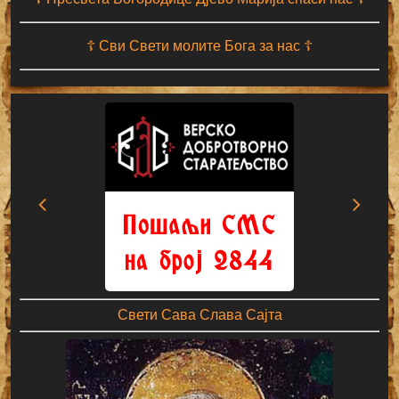
☦ Сви Свети молите Бога за нас ☦
Свети Сава Слава Сајта