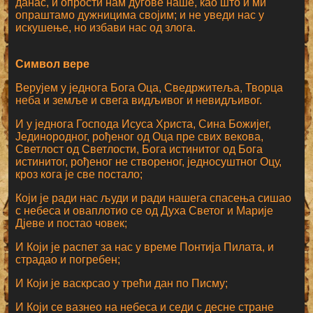
данас, и опрости нам дугове наше, као што и ми
опраштамо дужницима својим; и не уведи нас у
искушење, но избави нас од злога.
Символ вере
Верујем у једнога Бога Оца, Сведржитеља, Творца
неба и земље и свега видљивог и невидљивог.
И у једнога Господа Исуса Христа, Сина Божијег,
Јединородног, рођеног од Оца пре свих векова,
Светлост од Светлости, Бога истинитог од Бога
истинитог, рођеног не створеног, једносуштног Оцу,
кроз кога је све постало;
Који је ради нас људи и ради нашега спасења сишао
с небеса и оваплотио се од Духа Светог и Марије
Дјеве и постао човек;
И Који је распет за нас у време Понтија Пилата, и
страдао и погребен;
И Који је васкрсао у трећи дан по Писму;
И Који се вазнео на небеса и седи с десне стране