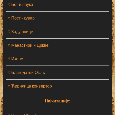
☦ Бог и наука
☦ Пост - кувар
☦ Задушнице
☦ Манастири и Цркве
☦ Иконе
☦ Благодатни Огањ
☦ Ћирилица конвертор
Најчитаније: