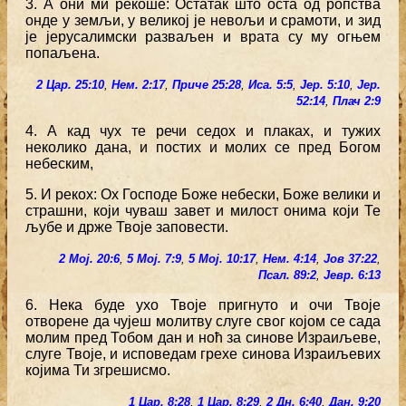
3. А они ми рекоше: Остатак што оста од ропства
онде у земљи, у великој је невољи и срамоти, и зид
је јерусалимски разваљен и врата су му огњем
попаљена.
2 Цар. 25:10
,
Нем. 2:17
,
Приче 25:28
,
Иса. 5:5
,
Јер. 5:10
,
Јер.
52:14
,
Плач 2:9
4. А кад чух те речи седох и плаках, и тужих
неколико дана, и постих и молих се пред Богом
небеским,
5. И рекох: Ох Господе Боже небески, Боже велики и
страшни, који чуваш завет и милост онима који Те
љубе и држе Твоје заповести.
2 Мој. 20:6
,
5 Мој. 7:9
,
5 Мој. 10:17
,
Нем. 4:14
,
Јов 37:22
,
Псал. 89:2
,
Јевр. 6:13
6. Нека буде ухо Твоје пригнуто и очи Твоје
отворене да чујеш молитву слуге свог којом се сада
молим пред Тобом дан и ноћ за синове Израиљеве,
слуге Твоје, и исповедам грехе синова Израиљевих
којима Ти згрешисмо.
1 Цар. 8:28
,
1 Цар. 8:29
,
2 Дн. 6:40
,
Дан. 9:20