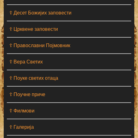
☦ Десет Божијих заповести
☦ Црквене заповести
☦ Православни Појмовник
☦ Вера Светих
☦ Поуке светих отаца
☦ Поучне приче
☦ Филмови
☦ Галерија