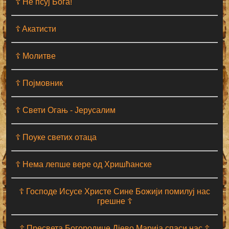
☦ Не псуј Бога!
☦ Aкатисти
☦ Молитве
☦ Појмовник
☦ Свети Огањ - Јерусалим
☦ Поуке светих отаца
☦ Нема лепше вере од Хришћанске
☦ Господе Исусе Христе Сине Божији помилуј нас
грешне ☦
☦ Пресвета Богородице Дјево Марија спаси нас ☦