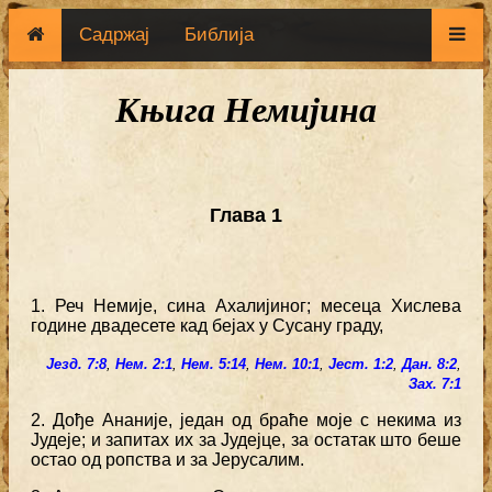
Садржај
Библија
Књига Немијина
Глава 1
1. Реч Немије, сина Ахалијиног; месеца Хислева
године двадесете кад бејах у Сусану граду,
Језд. 7:8
,
Нем. 2:1
,
Нем. 5:14
,
Нем. 10:1
,
Јест. 1:2
,
Дан. 8:2
,
Зах. 7:1
2. Дође Ананије, један од браће моје с некима из
Јудеје; и запитах их за Јудејце, за остатак што беше
остао од ропства и за Јерусалим.