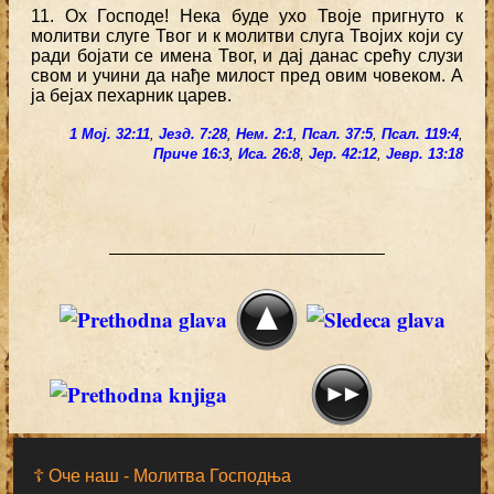
11. Ох Господе! Нека буде ухо Твоје пригнуто к
молитви слуге Твог и к молитви слуга Твојих који су
ради бојати се имена Твог, и дај данас срећу слузи
свом и учини да нађе милост пред овим човеком. А
ја бејах пехарник царев.
1 Мој. 32:11
,
Језд. 7:28
,
Нем. 2:1
,
Псал. 37:5
,
Псал. 119:4
,
Приче 16:3
,
Иса. 26:8
,
Јер. 42:12
,
Јевр. 13:18
☦ Оче наш - Moлитва Господња