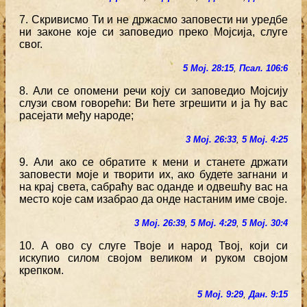
7. Скривисмо Ти и не држасмо заповести ни уредбе
ни законе које си заповедио преко Мојсија, слуге
свог.
5 Мој. 28:15
,
Псал. 106:6
8. Али се опомени речи коју си заповедио Мојсију
слузи свом говорећи: Ви ћете згрешити и ја ћу вас
расејати међу народе;
3 Мој. 26:33
,
5 Мој. 4:25
9. Али ако се обратите к мени и станете држати
заповести моје и творити их, ако будете загнани и
на крај света, сабраћу вас оданде и одвешћу вас на
место које сам изабрао да онде настаним име своје.
3 Мој. 26:39
,
5 Мој. 4:29
,
5 Мој. 30:4
10. А ово су слуге Твоје и народ Твој, који си
искупио силом својом великом и руком својом
крепком.
5 Мој. 9:29
,
Дан. 9:15