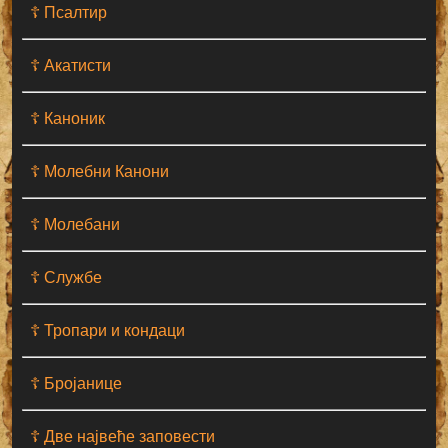
☦ Псалтир
☦ Акатисти
☦ Каноник
☦ Молебни Канони
☦ Молебани
☦ Службе
☦ Тропари и кондаци
☦ Бројанице
☦ Две највеће заповести