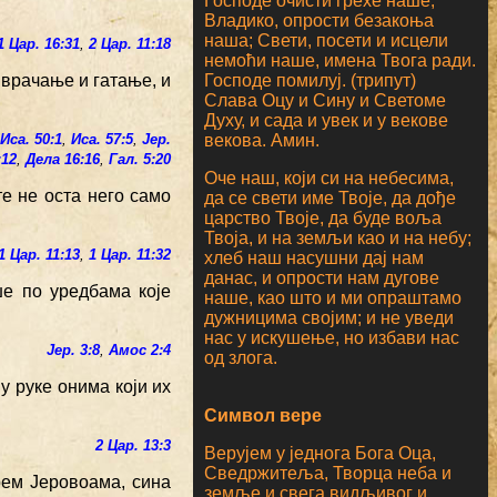
Господе очисти грехе наше;
Владико, опрости безакоња
наша; Свети, посети и исцели
1 Цар. 16:31
,
2 Цар. 11:18
немоћи наше, имена Твога ради.
Господе помилуј. (трипут)
 врачање и гатање, и
Слава Оцу и Сину и Светоме
Духу, и сада и увек и у векове
векова. Амин.
,
Иса. 50:1
,
Иса. 57:5
,
Јер.
:12
,
Дела 16:16
,
Гал. 5:20
Оче наш, који си на небесима,
те не оста него само
да се свети име Твоје, да дође
царство Твоје, да буде воља
Твоја, и на земљи као и на небу;
1 Цар. 11:13
,
1 Цар. 11:32
хлеб наш насушни дај нам
данас, и опрости нам дугове
ше по уредбама које
наше, као што и ми опраштамо
дужницима својим; и не уведи
нас у искушење, но избави нас
Јер. 3:8
,
Амос 2:4
од злога.
у руке онима који их
Символ вере
2 Цар. 13:3
Верујем у једнога Бога Оца,
Сведржитеља, Творца неба и
рем Јеровоама, сина
земље и свега видљивог и