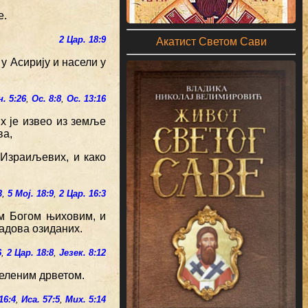
е.
2 Цар. 18:9
Акатист Светом Сави
у Асирију и насели у
н. 5:26
,
Ос. 8:8
,
Ос. 13:16
х је извео из земље
ва,
 Израиљевих, и како
3
,
5 Мој. 18:9
,
2 Цар. 16:3
м Богом њиховим, и
адова озиданих.
6
,
2 Цар. 18:8
,
Језек. 8:12
зеленим дрветом.
16:4
,
Иса. 57:5
,
Мих. 5:14