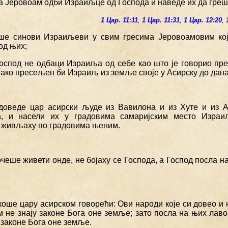
 а Јеровоам одби Израиљце од Господа и наведе их да греш
1 Цар. 11:11
,
1 Цар. 11:31
,
1 Цар. 12:20
,
ше синови Израиљеви у свим гресима Јеровоамовим које
од њих;
Господ не одбаци Израиља од себе као што је говорио пре
 тако пресељен би Израиљ из земље своје у Асирску до дан
доведе цар асирски људе из Вавилона и из Хуте и из А
, и насели их у градовима самаријским место Израи
и живљаху по градовима њеним.
очеше живети онде, не бојаху се Господа, а Господ посла на
екоше цару асирском говорећи: Ови народи које си довео и
 не знају законе Бога оне земље; зато посла на њих лавов
у законе Бога оне земље.