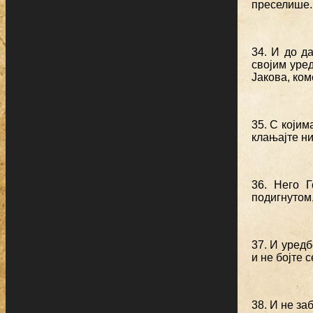
преселише.
34. И до д
својим уре
Јакова, ко
35. С којим
клањајте ни
36. Него 
подигнутом
37. И уредб
и не бојте 
38. И не за