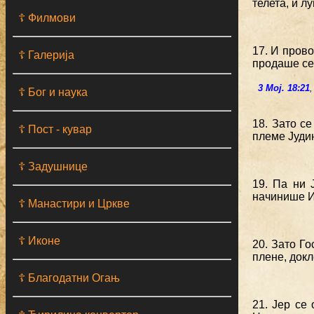
телета, и л
☦ Филмови
17. И прово
☦ Галерија
продаше се 
3 Мој. 18:21
☦ Бог и наука
18. Зато с
☦ Пост - кувар
племе Јуди
☦ Задушнице
19. Па ни 
начинише 
☦ Манастири и Цркве
☦ Иконе
20. Зато Го
плене, докл
☦ Благодатни Огањ
21. Јер се