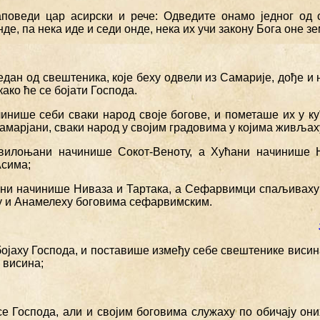
аповеди цар асирски и рече: Одведите онамо једног од 
де, па нека иде и седи онде, нека их учи закону Бога оне з
један од свештеника, које беху одвели из Самарије, дође и 
како ће се бојати Господа.
чинише себи сваки народ своје богове, и пометаше их у ку
амарјани, сваки народ у својим градовима у којима живљах
авилоњани начинише Сокот-Веноту, а Хућани начинише 
сима;
ни начинише Ниваза и Тартака, а Сефарвимци спаљиваху
 и Анамелеху боговима сефарвимским.
бојаху Господа, и поставише између себе свештенике висин
 висина;
се Господа, али и својим боговима служаху по обичају они