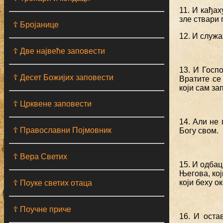
11. И кађа
зле ствари 
☦ Бројанице
12. И служа
☦ Две највеће заповести
13. И Госп
☦ Десет Божијих заповести
Вратите се
који сам з
☦ Црквене заповести
14. Али не
☦ Православни Појмовник
Богу свом.
☦ Вера Светих
15. И одба
Његова, ко
који беху о
☦ Поуке светих отаца
☦ Поучне приче
16. И оста