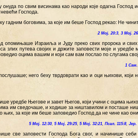
ху онуда по свим висинама као народи које одагна Господ 
гневећи Господа.
ху гадним боговима, за које им беше Господ рекао: Не чинит
2 Мој. 20:3
,
3 Мој. 26
од опомињаше Израиља и Јуду преко свих пророка и свих
 са злих путева својих и држите заповести моје и уредбе 
аповедио оцима вашим и који сам вам послао по слугама св
1 Сам.
 послушаше; него беху тврдоврати као и оци њихови, који
цише уредбе Његове и завет Његов, који учини с оцима њих
јима им сведочаше, и ходише за ништавилом и посташе ниш
ко њих, за које им беше заповедио Господ да не чине као они
5 Мој. 12:30
,
5 Мој. 29:25
,
5 Мој. 32:21
,
Псал. 115:8
,
Јер.
више све заповести Господа Бога свог, и начинише себи