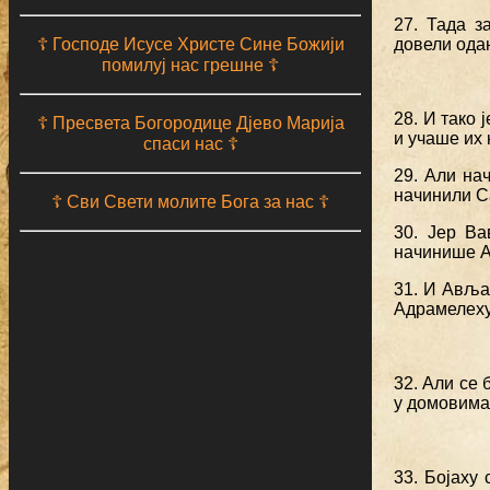
27. Тада з
☦ Господе Исусе Христе Сине Божији
довели одан
помилуј нас грешне ☦
28. И тако 
☦ Пресвета Богородице Дјево Марија
и учаше их 
спаси нас ☦
29. Али на
начинили С
☦ Сви Свети молите Бога за нас ☦
30. Јер В
начинише А
31. И Авља
Адрамелеху
32. Али се 
у домовима
33. Бојаху 