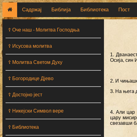
Садржај
Библија
Библиотека
Пост
☦ Оче наш - Moлитва Господња
☦ Исусова молитва
1. Дванаес
Осија, син 
☦ Молитва Светом Духу
☦ Богородице Дјево
2. И чињаше
3. На њега 
☦ Достојно јест
☦ Никејски Символ вере
4. Али цар 
цару мисир
свезавши ба
☦ Библиотека