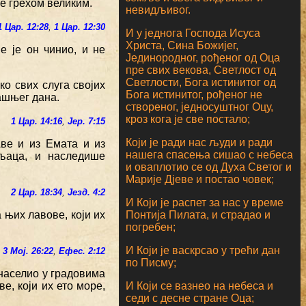
е грехом великим.
невидљивог.
1 Цар. 12:28
,
1 Цар. 12:30
И у једнога Господа Исуса
Христа, Сина Божијег,
 је он чинио, и не
Јединородног, рођеног од Оца
пре свих векова, Светлост од
Светлости, Бога истинитог од
ко свих слуга својих
Бога истинитог, рођеног не
ашњег дана.
створеног, једносуштног Оцу,
кроз кога је све постало;
1 Цар. 14:16
,
Јер. 7:15
Који је ради нас људи и ради
ве и из Емата и из
нашега спасења сишао с небеса
љаца, и наследише
и оваплотио се од Духа Светог и
Марије Дјеве и постао човек;
2 Цар. 18:34
,
Језд. 4:2
И Који је распет за нас у време
Понтија Пилата, и страдао и
 њих лавове, који их
погребен;
И Који је васкрсао у трећи дан
3 Мој. 26:22
,
Ефес. 2:12
по Писму;
 населио у градовима
И Који се вазнео на небеса и
е, који их ето море,
седи с десне стране Оца;