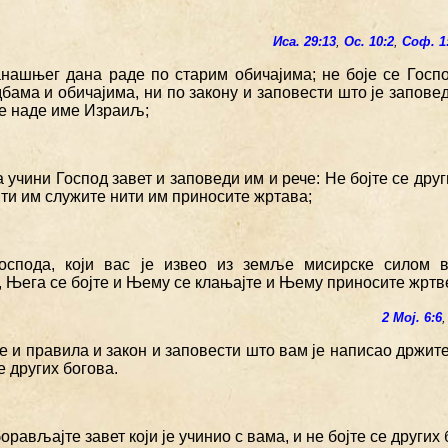
Иса. 29:13
,
Ос. 10:2
,
Соф. 1
анашњег дана раде по старим обичајима; не боје се Госпо
дбама и обичајима, ни по закону и заповести што је запов
ме наде име Израиљ;
а учини Господ завет и заповеди им и рече: Не бојте се дру
ти им служите нити им приносите жртава;
Господа, који вас је извео из земље мисирске силом
, Њега се бојте и Њему се клањајте и Њему приносите жртв
2 Мој. 6:6
е и правила и закон и заповести што вам је написао држите
се других богова.
борављајте завет који је учинио с вама, и не бојте се других 