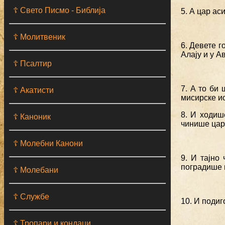
☦ Свето Писмо - Библија
5. А цар ас
☦ Молитвеник
6. Девете г
Алају и у А
☦ Псалтир
7. А то би
☦ Акатисти
мисирске ис
8. И ходиш
☦ Каноник
чинише цар
☦ Молебни Канони
9. И тајно
поградише в
☦ Молебани
☦ Службе
10. И подиг
☦ Тропари и кондаци