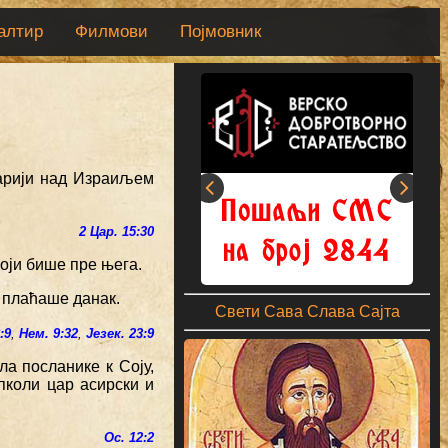
алтир
Филмови
Појмовник
марији над Израиљем
2 Цар. 15:30
оји бише пре њега.
у плаћаше данак.
Свети Сава Слава Сајта
:9
,
Нем. 9:32
,
Језек. 23:9
ла посланике к Соју,
пколи цар асирски и
Ос. 12:2