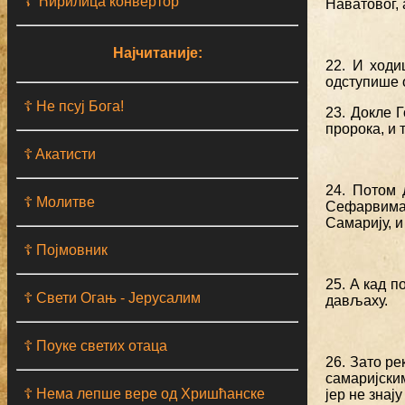
☦ Ћирилица конвертор
Наватовог,
Најчитаније:
22. И ходи
одступише 
☦ Не псуј Бога!
23. Докле 
пророка, и
☦ Aкатисти
24. Потом 
☦ Молитве
Сефарвима
Самарију, 
☦ Појмовник
25. А кад п
☦ Свети Огањ - Јерусалим
дављаху.
☦ Поуке светих отаца
26. Зато р
самаријским
☦ Нема лепше вере од Хришћанске
јер не знај