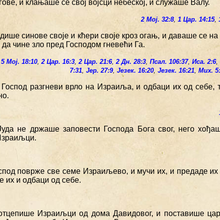
угове, и клањаше се свој војсци небеској, и служаше Валу.
2 Мој. 32:8
,
1 Цар. 14:15
,
дише синове своје и кћери своје кроз огањ, и даваше се на
да чине зло пред Господом гневећи Га.
,
5 Мој. 18:10
,
2 Цар. 16:3
,
2 Цар. 21:6
,
2 Дн. 28:3
,
Псал. 106:37
,
Иса. 2:6
7:31
,
Јер. 27:9
,
Језек. 16:20
,
Језек. 16:21
,
Мих. 5
е Господ разгневи врло на Израиља, и одбаци их од себе, 
но.
Јуда не држаше заповести Господа Бога свог, него хођа
Израиљци.
спод поврже све семе Израиљево, и мучи их, и предаде их 
е их и одбаци од себе.
 отцепише Израиљци од дома Давидовог, и поставише ца