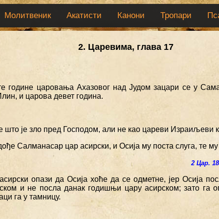
Молитвеник
Акатисти
Канони
Тропари
Пс
2. Царевима, глава 17
те године царовања Ахазовог над Јудом зацари се у Са
Илин, и царова девет година.
 што је зло пред Господом, али не као цареви Израиљеви к
дође Салманасар цар асирски, и Осија му поста слуга, те м
2 Цар. 18
асирски опази да Осија хоће да се одметне, јер Осија пос
ском и не посла данак годишњи цару асирском; зато га о
ци га у тамницу.