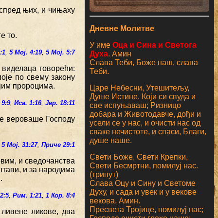
испред њих, и чињаху
Дневне Молитве
е то.
У име
Оца и Сина и Светога
:1
,
5 Мој. 4:19
,
5 Мој. 5:7
Духа
. Амин
Слава Теби, Боже наш, слава
 виделаца говорећи:
Теби.
моје по свему закону
ојим пророцима.
Царе Небесни, Утешитељу,
Душе Истине, Који си свуда и
 9:9
,
Иса. 1:16
,
Јер. 18:11
све испуњаваш; Ризницо
добара и Животодавче, дођи и
 не вероваше Господу
усели се у нас, и очисти нас од
сваке нечистоте, и спаси, Благи,
душе наше.
5 Мој. 31:27
,
Приче 29:1
Свети Боже, Свети Крепки,
овим, и сведочанства
Свети Бесмртни, помилуј нас.
тави, и за народима
(трипут)
.
Слава Оцу и Сину и Светоме
Духу, и сада и увек и у векове
 2:5
,
Рим. 1:21
,
1 Кор. 8:4
векова. Амин.
Пресвета Тројице, помилуј нас;
 ливене ликове, два