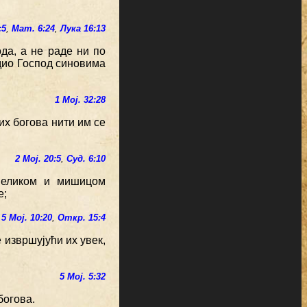
:5
,
Мат. 6:24
,
Лука 16:13
да, а не раде ни по
едио Господ синовима
1 Мој. 32:28
гих богова нити им се
2 Мој. 20:5
,
Суд. 6:10
 великом и мишицом
е;
,
5 Мој. 10:20
,
Откр. 15:4
 извршујући их увек,
5 Мој. 5:32
богова.