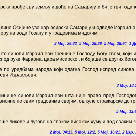
ирски прође сву земљу и дође на Самарију, и би је три годин
одине Осијине узе цар асирски Самарију и одведе Израиља 
вору на води Гозану и у градовима мидским.
3 Мој. 26:32
,
5 Мој. 28:36
,
5 Мој. 28:64
,
1 Д
 што синови Израиљеви грешише Господу Богу свом, који и
под руке Фараона, цара мисирског, и бојаше се других бого
е по уредбама народа који одагна Господ испред синова
еви Израиљеви;
3 Мој. 18:
 чинише синови Израиљеви шта није право пред Господо
исине по свим градовима својим, од куле стражарске до гр
5 Мој. 13:
оше ликове и лугове на сваком високом хуму и под сваким 
2 Мој. 34:13
,
5 Мој. 12:2
,
5 Мој. 16:21
,
2 Цар. 