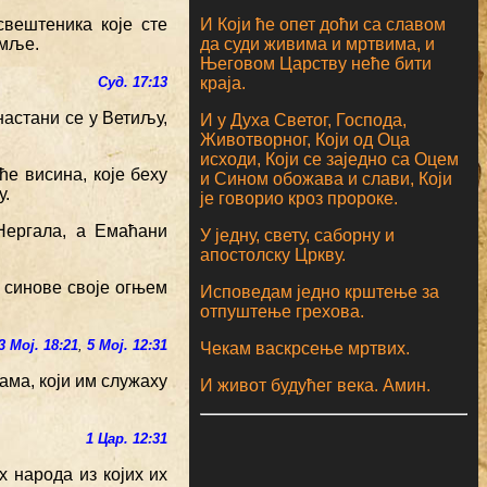
И Који ће опет доћи са славом
свештеника које сте
да суди живима и мртвима, и
емље.
Његовом Царству неће бити
краја.
Суд. 17:13
настани се у Ветиљу,
И у Духа Светог, Господа,
Животворног, Који од Оца
исходи, Који се заједно са Оцем
ће висина, које беху
и Сином обожава и слави, Који
у.
је говорио кроз пророке.
Нергала, а Емаћани
У једну, свету, саборну и
апостолску Цркву.
 синове своје огњем
Исповедам једно крштење за
отпуштење грехова.
3 Мој. 18:21
,
5 Мој. 12:31
Чекам васкрсење мртвих.
ама, који им служаху
И живот будућег века. Амин.
1 Цар. 12:31
х народа из којих их