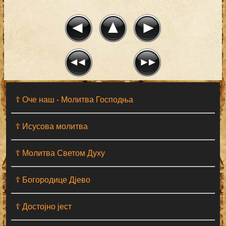
☦ Оче наш - Moлитва Господња
☦ Исусова молитва
☦ Молитва Светом Духу
☦ Богородице Дјево
☦ Достојно јест