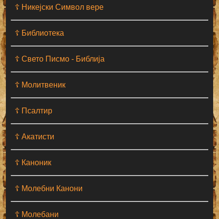
☦ Никејски Символ вере
☦ Библиотека
☦ Свето Писмо - Библија
☦ Молитвеник
☦ Псалтир
☦ Акатисти
☦ Каноник
☦ Молебни Канони
☦ Молебани