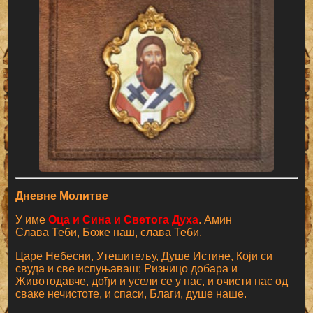
Дневне Молитве
У име
Оца и Сина и Светога Духа
. Амин
Слава Теби, Боже наш, слава Теби.
Царе Небесни, Утешитељу, Душе Истине, Који си
свуда и све испуњаваш; Ризницо добара и
Животодавче, дођи и усели се у нас, и очисти нас од
сваке нечистоте, и спаси, Благи, душе наше.