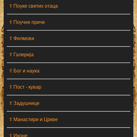
☦ Поуке светих отаца
☦ Поучне приче
☦ Филмови
☦ Галерија
☦ Бог и наука
☦ Пост - кувар
☦ Задушнице
☦ Манастири и Цркве
☦ Иконе