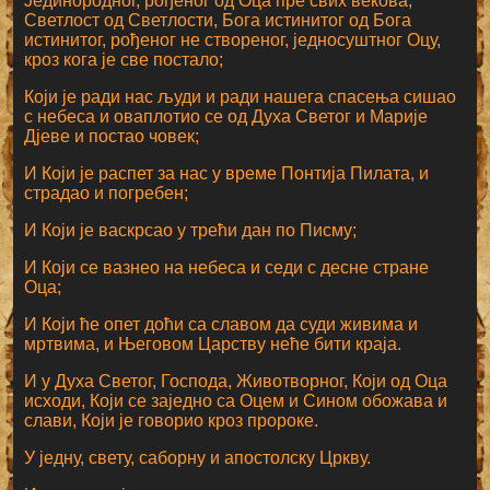
Јединородног, рођеног од Оца пре свих векова,
Светлост од Светлости, Бога истинитог од Бога
истинитог, рођеног не створеног, једносуштног Оцу,
кроз кога је све постало;
Који је ради нас људи и ради нашега спасења сишао
с небеса и оваплотио се од Духа Светог и Марије
Дјеве и постао човек;
И Који је распет за нас у време Понтија Пилата, и
страдао и погребен;
И Који је васкрсао у трећи дан по Писму;
И Који се вазнео на небеса и седи с десне стране
Оца;
И Који ће опет доћи са славом да суди живима и
мртвима, и Његовом Царству неће бити краја.
И у Духа Светог, Господа, Животворног, Који од Оца
исходи, Који се заједно са Оцем и Сином обожава и
слави, Који је говорио кроз пророке.
У једну, свету, саборну и апостолску Цркву.