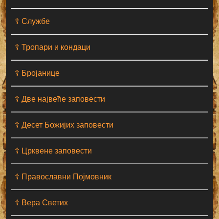
☦ Службе
☦ Тропари и кондаци
☦ Бројанице
☦ Две највеће заповести
☦ Десет Божијих заповести
☦ Црквене заповести
☦ Православни Појмовник
☦ Вера Светих