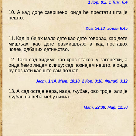
1 Кор. 8:2
,
1 Тим. 6:4
10. А кад дође савршено, онда ће престати шта је
нешто.
Иса. 54:13
,
Јован 6:45
11. Кад ја бејах мало дете као дете говорах, као дете
мишљах, као дете размишљах; а кад постадох
човек, одбацих детињство.
12. Тако сад видимо као кроз стакло, у загонетки, а
онда ћемо лицем к лицу; сад познајем нешто, а онда
ћу познати као што сам познат.
Јест. 1:14
,
Мат. 18:10
,
2 Кор. 3:18
,
Филиб. 3:12
13. А сад остаје вера, нада, љубав, ово троје; али је
љубав највећа међу њима.
Мат. 22:38
,
Мар. 12:30