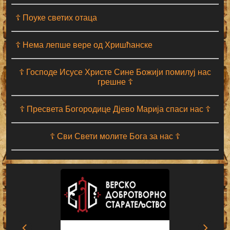
☦ Поуке светих отаца
☦ Нема лепше вере од Хришћанске
☦ Господе Исусе Христе Сине Божији помилуј нас
грешне ☦
☦ Пресвета Богородице Дјево Марија спаси нас ☦
☦ Сви Свети молите Бога за нас ☦