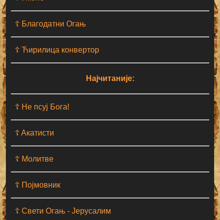
☦ Благодатни Огањ
☦ Ћирилица конвертор
Најчитаније:
☦ Не псуј Бога!
☦ Aкатисти
☦ Молитве
☦ Појмовник
☦ Свети Огањ - Јерусалим