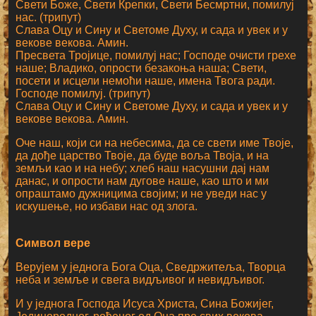
Свети Боже, Свети Крепки, Свети Бесмртни, помилуј
нас. (трипут)
Слава Оцу и Сину и Светоме Духу, и сада и увек и у
векове векова. Амин.
Пресвета Тројице, помилуј нас; Господе очисти грехе
наше; Владико, опрости безакоња наша; Свети,
посети и исцели немоћи наше, имена Твога ради.
Господе помилуј. (трипут)
Слава Оцу и Сину и Светоме Духу, и сада и увек и у
векове векова. Амин.
Оче наш, који си на небесима, да се свети име Твоје,
да дође царство Твоје, да буде воља Твоја, и на
земљи као и на небу; хлеб наш насушни дај нам
данас, и опрости нам дугове наше, као што и ми
опраштамо дужницима својим; и не уведи нас у
искушење, но избави нас од злога.
Символ вере
Верујем у једнога Бога Оца, Сведржитеља, Творца
неба и земље и свега видљивог и невидљивог.
И у једнога Господа Исуса Христа, Сина Божијег,