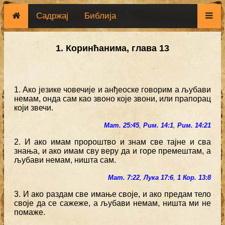
Садржај
Библија
1. Коринћанима, глава 13
1. Ако језике човечије и анђеоске говорим а љубави
немам, онда сам као звоно које звони, или прапорац
који звечи.
Мат. 25:45
,
Рим. 14:1
,
Рим. 14:21
2. И ако имам пророштво и знам све тајне и сва
знања, и ако имам сву веру да и горе премештам, а
љубави немам, ништа сам.
Мат. 7:22
,
Лука 17:6
,
1 Кор. 13:8
3. И ако раздам све имање своје, и ако предам тело
своје да се сажеже, а љубави немам, ништа ми не
помаже.