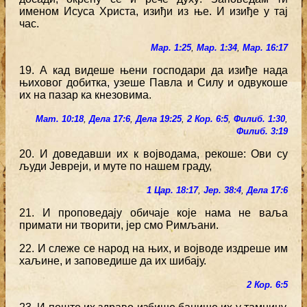
именом Исуса Христа, изиђи из ње. И изиђе у тај
час.
Мар. 1:25
,
Мар. 1:34
,
Мар. 16:17
19. А кад видеше њени господари да изиђе нада
њиховог добитка, узеше Павла и Силу и одвукоше
их на пазар ка кнезовима.
Мат. 10:18
,
Дела 17:6
,
Дела 19:25
,
2 Кор. 6:5
,
Филиб. 1:30
,
Филиб. 3:19
20. И доведавши их к војводама, рекоше: Ови су
људи Јевреји, и муте по нашем граду,
1 Цар. 18:17
,
Јер. 38:4
,
Дела 17:6
21. И проповедају обичаје које нама не ваља
примати ни творити, јер смо Римљани.
22. И слеже се народ на њих, и војводе издреше им
хаљине, и заповедише да их шибају.
2 Кор. 6:5