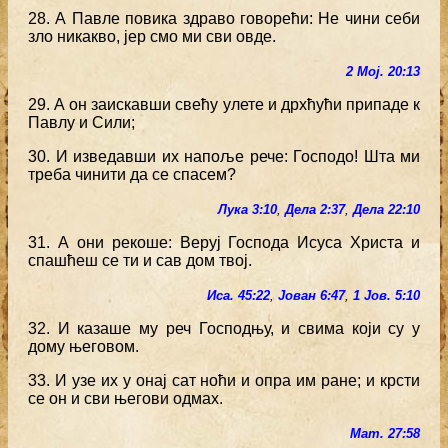
28. А Павле повика здраво говорећи: Не чини себи
зло никакво, јер смо ми сви овде.
2 Мој. 20:13
29. А он заискавши свећу улете и дрхћући припаде к
Павлу и Сили;
30. И изведавши их напоље рече: Господо! Шта ми
треба чинити да се спасем?
Лука 3:10
,
Дела 2:37
,
Дела 22:10
31. А они рекоше: Веруј Господа Исуса Христа и
спашћеш се ти и сав дом твој.
Иса. 45:22
,
Јован 6:47
,
1 Јов. 5:10
32. И казаше му реч Господњу, и свима који су у
дому његовом.
33. И узе их у онај сат ноћи и опра им ране; и крсти
се он и сви његови одмах.
Мат. 27:58