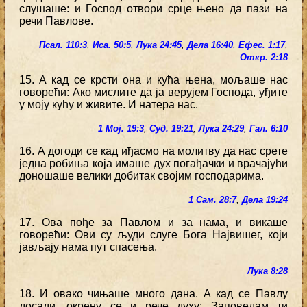
слушаше: и Господ отвори срце њено да пази на
речи Павлове.
Псал. 110:3
,
Иса. 50:5
,
Лука 24:45
,
Дела 16:40
,
Ефес. 1:17
,
Откр. 2:18
15. А кад се крсти она и кућа њена, мољаше нас
говорећи: Ако мислите да ја верујем Господа, уђите
у моју кућу и живите. И натера нас.
1 Мој. 19:3
,
Суд. 19:21
,
Лука 24:29
,
Гал. 6:10
16. А догоди се кад иђасмо на молитву да нас срете
једна робиња која имаше дух погађачки и врачајући
доношаше велики добитак својим господарима.
1 Сам. 28:7
,
Дела 19:24
17. Ова пође за Павлом и за нама, и викаше
говорећи: Ови су људи слуге Бога Највишег, који
јављају нама пут спасења.
Лука 8:28
18. И овако чињаше много дана. А кад се Павлу
досади, окрену се и рече духу: Заповедам ти