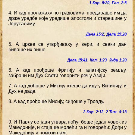
1 Кор. 9:20
,
Гал. 2:3
4. И кад пролажаху по градовима, предаваше им да
држе уредбе које уредише апостоли и старешине у
Јерусалиму.
Дела 15:2
,
Дела 15:28
5. А цркве се утврђиваху у вери, и сваки дан
биваше их више.
Дела 15:41
,
Кол. 1:23
,
Јуда 1:20
6. А кад прођоше Фригију и галатијску земљу,
забрани им Дух Свети говорити реч у Азији.
7. А кад дођоше у Мисију хтеше да иду у Витинију, и
Дух не даде.
8. А кад прођоше Мисију, сиђоше у Троаду.
2 Кор. 2:12
,
2 Тим. 4:13
9. И Павлу се јави утвара ноћу: беше један човек из
Македоније, и стајаше молећи га и говорећи: Дођи у
Македонију и помози нам.