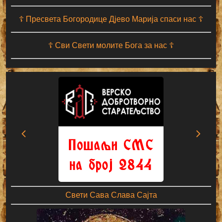
☦ Пресвета Богородице Дјево Марија спаси нас ☦
☦ Сви Свети молите Бога за нас ☦
Свети Сава Слава Сајта