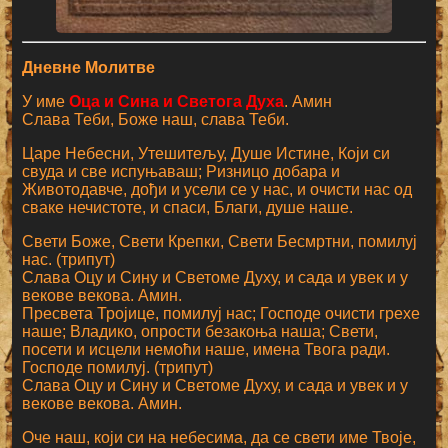
Дневне Молитве
У име
Оца и Сина и Светога Духа
. Амин
Слава Теби, Боже наш, слава Теби.
Царе Небесни, Утешитељу, Душе Истине, Који си
свуда и све испуњаваш; Ризницо добара и
Животодавче, дођи и усели се у нас, и очисти нас од
сваке нечистоте, и спаси, Благи, душе наше.
Свети Боже, Свети Крепки, Свети Бесмртни, помилуј
нас. (трипут)
Слава Оцу и Сину и Светоме Духу, и сада и увек и у
векове векова. Амин.
Пресвета Тројице, помилуј нас; Господе очисти грехе
наше; Владико, опрости безакоња наша; Свети,
посети и исцели немоћи наше, имена Твога ради.
Господе помилуј. (трипут)
Слава Оцу и Сину и Светоме Духу, и сада и увек и у
векове векова. Амин.
Оче наш, који си на небесима, да се свети име Твоје,