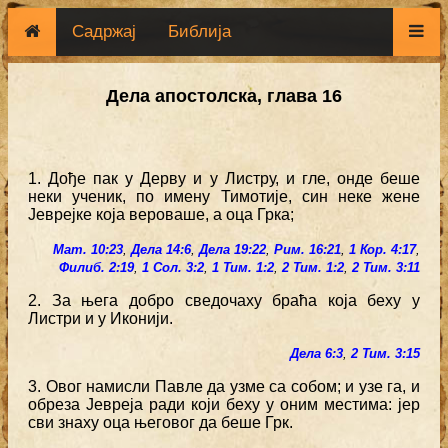
Садржај
Библија
Дела апостолска, глава 16
1. Дође пак у Дерву и у Листру, и гле, онде беше
неки ученик, по имену Тимотије, син неке жене
Јеврејке која вероваше, а оца Грка;
Мат. 10:23
,
Дела 14:6
,
Дела 19:22
,
Рим. 16:21
,
1 Кор. 4:17
,
Филиб. 2:19
,
1 Сол. 3:2
,
1 Тим. 1:2
,
2 Тим. 1:2
,
2 Тим. 3:11
2. За њега добро сведочаху браћа која беху у
Листри и у Иконији.
Дела 6:3
,
2 Тим. 3:15
3. Овог намисли Павле да узме са собом; и узе га, и
обреза Јевреја ради који беху у оним местима: јер
сви знаху оца његовог да беше Грк.