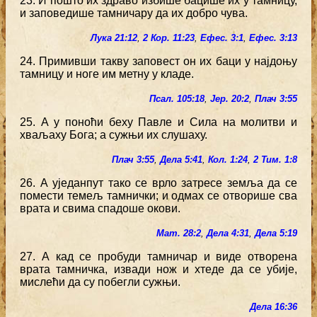
23. И пошто их здраво избише бацише их у тамницу,
и заповедише тамничару да их добро чува.
Лука 21:12
,
2 Кор. 11:23
,
Ефес. 3:1
,
Ефес. 3:13
24. Примивши такву заповест он их баци у најдоњу
тамницу и ноге им метну у кладе.
Псал. 105:18
,
Јер. 20:2
,
Плач 3:55
25. А у поноћи беху Павле и Сила на молитви и
хваљаху Бога; а сужњи их слушаху.
Плач 3:55
,
Дела 5:41
,
Кол. 1:24
,
2 Тим. 1:8
26. А уједанпут тако се врло затресе земља да се
помести темељ тамнички; и одмах се отворише сва
врата и свима спадоше окови.
Мат. 28:2
,
Дела 4:31
,
Дела 5:19
27. А кад се пробуди тамничар и виде отворена
врата тамничка, извади нож и хтеде да се убије,
мислећи да су побегли сужњи.
Дела 16:36