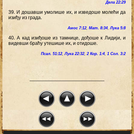
Дела 22:29
39. И дошавши умолише их, и изведоше молећи да
изиђу из града.
Амос 7:12
,
Мат. 8:34
,
Лука 5:8
40. А кад изиђоше из тамнице, дођоше к Лидији, и
видевши браћу утешише их, и отидоше.
Псал. 51:12
,
Лука 22:32
,
2 Кор. 1:4
,
1 Сол. 3:2