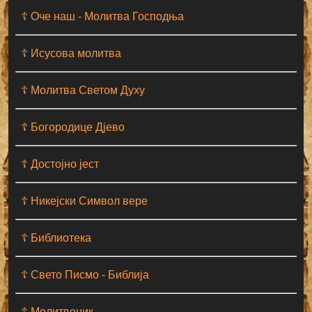
☦ Оче наш - Moлитва Господња
☦ Исусова молитва
☦ Молитва Светом Духу
☦ Богородице Дјево
☦ Достојно јест
☦ Никејски Символ вере
☦ Библиотека
☦ Свето Писмо - Библија
☦ Молитвеник