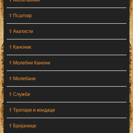
☦ Псалтир
☦ Акатисти
☦ Каноник
☦ Молебни Канони
☦ Молебани
☦ Службе
☦ Тропари и кондаци
☦ Бројанице