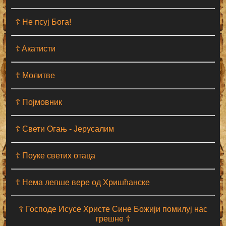
☦ Не псуј Бога!
☦ Aкатисти
☦ Молитве
☦ Појмовник
☦ Свети Огањ - Јерусалим
☦ Поуке светих отаца
☦ Нема лепше вере од Хришћанске
☦ Господе Исусе Христе Сине Божији помилуј нас
грешне ☦