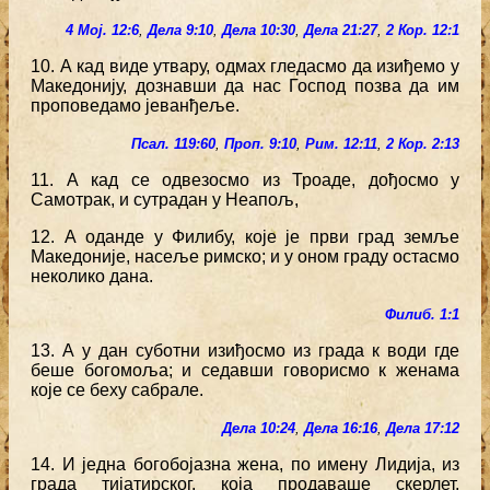
4 Мој. 12:6
,
Дела 9:10
,
Дела 10:30
,
Дела 21:27
,
2 Кор. 12:1
10. А кад виде утвару, одмах гледасмо да изиђемо у
Македонију, дознавши да нас Господ позва да им
проповедамо јеванђеље.
Псал. 119:60
,
Проп. 9:10
,
Рим. 12:11
,
2 Кор. 2:13
11. А кад се одвезосмо из Троаде, дођосмо у
Самотрак, и сутрадан у Неапољ,
12. А оданде у Филибу, које је први град земље
Македоније, насеље римско; и у оном граду остасмо
неколико дана.
Филиб. 1:1
13. А у дан суботни изиђосмо из града к води где
беше богомоља; и седавши говорисмо к женама
које се беху сабрале.
Дела 10:24
,
Дела 16:16
,
Дела 17:12
14. И једна богобојазна жена, по имену Лидија, из
града тијатирског, која продаваше скерлет,