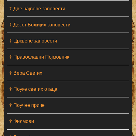
☦ Две највеће заповести
☦ Десет Божијих заповести
☦ Црквене заповести
☦ Православни Појмовник
☦ Вера Светих
☦ Поуке светих отаца
☦ Поучне приче
☦ Филмови