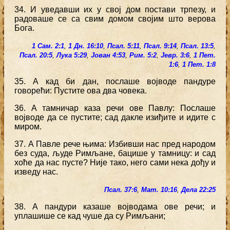
34. И уведавши их у свој дом постави трпезу, и
радоваше се са свим домом својим што верова
Бога.
1 Сам. 2:1
,
1 Дн. 16:10
,
Псал. 5:11
,
Псал. 9:14
,
Псал. 13:5
,
Псал. 20:5
,
Лука 5:29
,
Јован 4:53
,
Рим. 5:2
,
Јевр. 3:6
,
1 Пет.
1:6
,
1 Пет. 1:8
35. А кад би дан, послаше војводе пандуре
говорећи: Пустите ова два човека.
36. А тамничар каза речи ове Павлу: Послаше
војводе да се пустите; сад дакле изиђите и идите с
миром.
37. А Павле рече њима: Избивши нас пред народом
без суда, људе Римљане, бацише у тамницу: и сад
хоће да нас пусте? Није тако, него сами нека дођу и
изведу нас.
Псал. 37:6
,
Мат. 10:16
,
Дела 22:25
38. А пандури казаше војводама ове речи; и
уплашише се кад чуше да су Римљани;