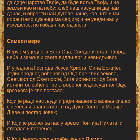
да дође царство Твоје, да буде воља Твоја, и на
земљи као и на небу; хлеб наш насушни дај нам
данас, и опрости нам дугове наше, као што и ми
опраштамо дужницима својим; и не уведи нас у
искушење, но избави нас од злога.
Символ вере
Верујем у једнога Бога Оца, Сведржитеља, Творца
неба и земље и свега видљивог и невидљивог.
И у једнога Господа Исуса Христа, Сина Божијег,
Јединородног, рођеног од Оца пре свих векова,
Светлост од Светлости, Бога истинитог од Бога
истинитог, рођеног не створеног, једносуштног Оцу,
кроз кога је све постало;
Који је ради нас људи и ради нашега спасења сишао
с небеса и оваплотио се од Духа Светог и Марије
Дјеве и постао човек;
И Који је распет за нас у време Понтија Пилата, и
страдао и погребен;
И Који је васкрсао у трећи дан по Писму;