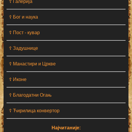
☦ Галерија
☦ Бог и наука
☦ Пост - кувар
☦ Задушнице
☦ Манастири и Цркве
☦ Иконе
☦ Благодатни Огањ
☦ Ћирилица конвертор
Најчитаније: