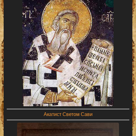
Акатист Светом Сави