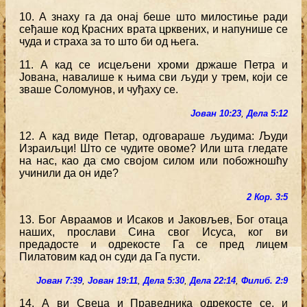
10. А знаху га да онај беше што милостиње ради
сеђаше код Красних врата црквених, и напунише се
чуда и страха за то што би од њега.
11. А кад се исцељени хроми држаше Петра и
Јована, навалише к њима сви људи у трем, који се
зваше Соломунов, и чуђаху се.
Јован 10:23
,
Дела 5:12
12. А кад виде Петар, одговараше људима: Људи
Израиљци! Што се чудите овоме? Или шта гледате
на нас, као да смо својом силом или побожношћу
учинили да он иде?
2 Кор. 3:5
13. Бог Авраамов и Исаков и Јаковљев, Бог отаца
наших, прослави Сина свог Исуса, ког ви
предадосте и одрекосте Га се пред лицем
Пилатовим кад он суди да Га пусти.
Јован 7:39
,
Јован 19:11
,
Дела 5:30
,
Дела 22:14
,
Филиб. 2:9
14. А ви Свеца и Праведника одрекосте се, и