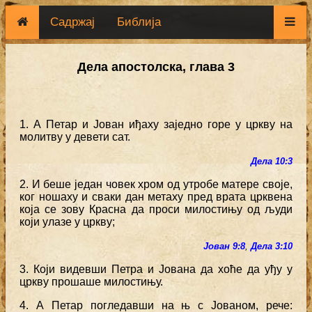
Садржај
Библија
Дела апостолска, глава 3
1. А Петар и Јован иђаху заједно горе у цркву на
молитву у девети сат.
Дела 10:3
2. И беше један човек хром од утробе матере своје,
ког ношаху и сваки дан метаху пред врата црквена
која се зову Красна да проси милостињу од људи
који улазе у цркву;
Јован 9:8
,
Дела 3:10
3. Који видевши Петра и Јована да хоће да уђу у
цркву прошаше милостињу.
4. А Петар погледавши на њ с Јованом, рече: