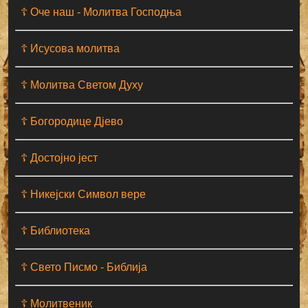
☦ Оче наш - Moлитва Господња
☦ Исусова молитва
☦ Молитва Светом Духу
☦ Богородице Дјево
☦ Достојно јест
☦ Никејски Символ вере
☦ Библиотека
☦ Свето Писмо - Библија
☦ Молитвеник