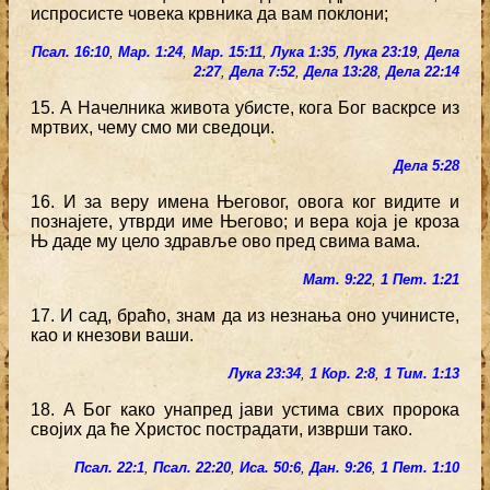
испросисте човека крвника да вам поклони;
Псал. 16:10
,
Мар. 1:24
,
Мар. 15:11
,
Лука 1:35
,
Лука 23:19
,
Дела
2:27
,
Дела 7:52
,
Дела 13:28
,
Дела 22:14
15. А Начелника живота убисте, кога Бог васкрсе из
мртвих, чему смо ми сведоци.
Дела 5:28
16. И за веру имена Његовог, овога ког видите и
познајете, утврди име Његово; и вера која је кроза
Њ даде му цело здравље ово пред свима вама.
Мат. 9:22
,
1 Пет. 1:21
17. И сад, браћо, знам да из незнања оно учинисте,
као и кнезови ваши.
Лука 23:34
,
1 Кор. 2:8
,
1 Тим. 1:13
18. А Бог како унапред јави устима свих пророка
својих да ће Христос пострадати, изврши тако.
Псал. 22:1
,
Псал. 22:20
,
Иса. 50:6
,
Дан. 9:26
,
1 Пет. 1:10