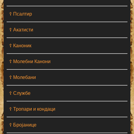
☦ Псалтир
☦ Акатисти
☦ Каноник
☦ Молебни Канони
☦ Молебани
☦ Службе
☦ Тропари и кондаци
☦ Бројанице