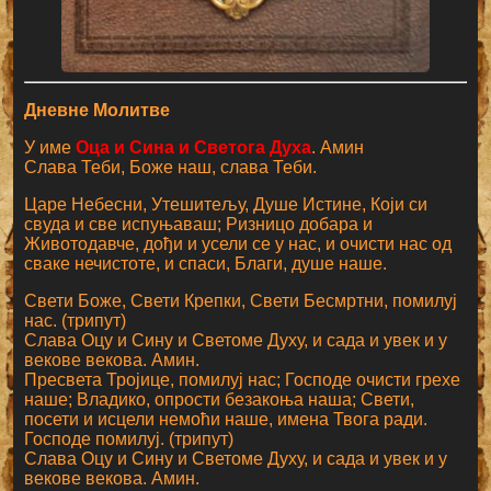
Дневне Молитве
У име
Оца и Сина и Светога Духа
. Амин
Слава Теби, Боже наш, слава Теби.
Царе Небесни, Утешитељу, Душе Истине, Који си
свуда и све испуњаваш; Ризницо добара и
Животодавче, дођи и усели се у нас, и очисти нас од
сваке нечистоте, и спаси, Благи, душе наше.
Свети Боже, Свети Крепки, Свети Бесмртни, помилуј
нас. (трипут)
Слава Оцу и Сину и Светоме Духу, и сада и увек и у
векове векова. Амин.
Пресвета Тројице, помилуј нас; Господе очисти грехе
наше; Владико, опрости безакоња наша; Свети,
посети и исцели немоћи наше, имена Твога ради.
Господе помилуј. (трипут)
Слава Оцу и Сину и Светоме Духу, и сада и увек и у
векове векова. Амин.