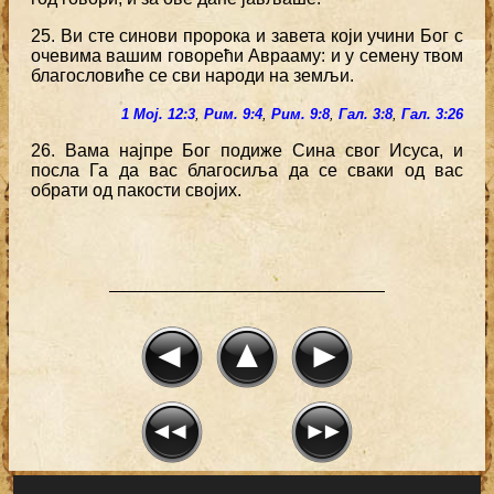
25. Ви сте синови пророка и завета који учини Бог с
очевима вашим говорећи Аврааму: и у семену твом
благословиће се сви народи на земљи.
1 Мој. 12:3
,
Рим. 9:4
,
Рим. 9:8
,
Гал. 3:8
,
Гал. 3:26
26. Вама најпре Бог подиже Сина свог Исуса, и
посла Га да вас благосиља да се сваки од вас
обрати од пакости својих.