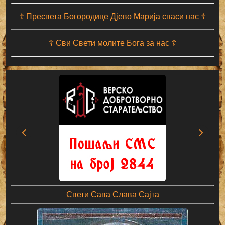
☦ Пресвета Богородице Дјево Марија спаси нас ☦
☦ Сви Свети молите Бога за нас ☦
Свети Сава Слава Сајта