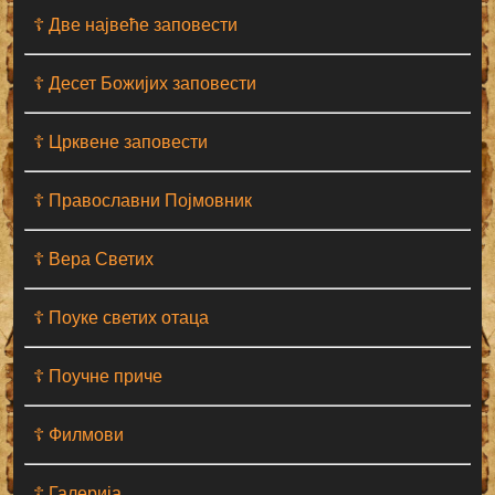
☦ Две највеће заповести
☦ Десет Божијих заповести
☦ Црквене заповести
☦ Православни Појмовник
☦ Вера Светих
☦ Поуке светих отаца
☦ Поучне приче
☦ Филмови
☦ Галерија