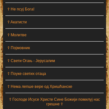
☦ Не псуј Бога!
☦ Aкатисти
☦ Молитве
☦ Појмовник
☦ Свети Огањ - Јерусалим
☦ Поуке светих отаца
☦ Нема лепше вере од Хришћанске
☦ Господе Исусе Христе Сине Божији помилуј нас
грешне ☦