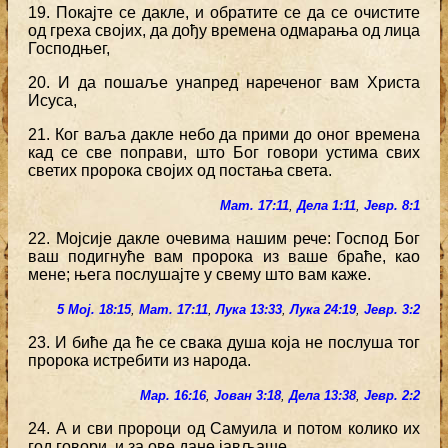
19. Покајте се дакле, и обратите се да се очистите
од греха својих, да дођу времена одмарања од лица
Господњег,
20. И да пошаље унапред нареченог вам Христа
Исуса,
21. Ког ваља дакле небо да прими до оног времена
кад се све поправи, што Бог говори устима свих
светих пророка својих од постања света.
Мат. 17:11
,
Дела 1:11
,
Јевр. 8:1
22. Мојсије дакле очевима нашим рече: Господ Бог
ваш подигнуће вам пророка из ваше браће, као
мене; њега послушајте у свему што вам каже.
5 Мој. 18:15
,
Мат. 17:11
,
Лука 13:33
,
Лука 24:19
,
Јевр. 3:2
23. И биће да ће се свака душа која не послуша тог
пророка истребити из народа.
Мар. 16:16
,
Јован 3:18
,
Дела 13:38
,
Јевр. 2:2
24. А и сви пророци од Самуила и потом колико их
год говори, и за ове дане јављаше.