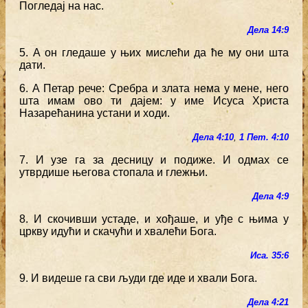
Погледај на нас.
Дела 14:9
5. А он гледаше у њих мислећи да ће му они шта
дати.
6. А Петар рече: Сребра и злата нема у мене, него
шта имам ово ти дајем: у име Исуса Христа
Назарећанина устани и ходи.
Дела 4:10
,
1 Пет. 4:10
7. И узе га за десницу и подиже. И одмах се
утврдише његова стопала и глежњи.
Дела 4:9
8. И скочивши устаде, и хођаше, и уђе с њима у
цркву идући и скачући и хвалећи Бога.
Иса. 35:6
9. И видеше га сви људи где иде и хвали Бога.
Дела 4:21