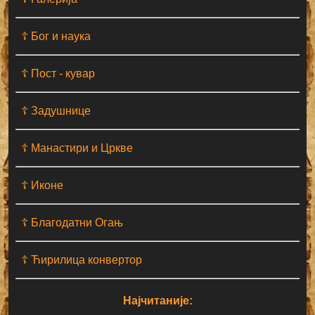
☦ Бог и наука
☦ Пост - кувар
☦ Задушнице
☦ Манастири и Цркве
☦ Иконе
☦ Благодатни Огањ
☦ Ћирилица конвертор
Најчитаније: