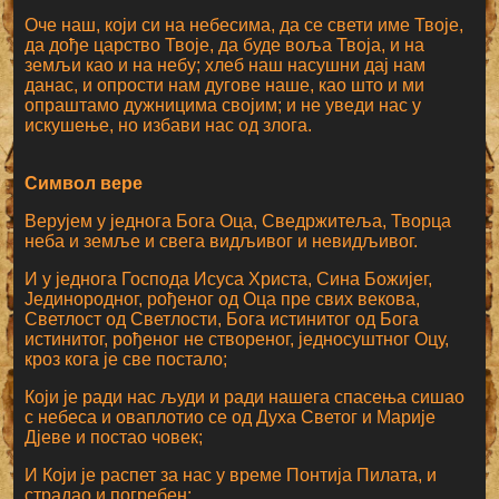
Оче наш, који си на небесима, да се свети име Твоје,
да дође царство Твоје, да буде воља Твоја, и на
земљи као и на небу; хлеб наш насушни дај нам
данас, и опрости нам дугове наше, као што и ми
опраштамо дужницима својим; и не уведи нас у
искушење, но избави нас од злога.
Символ вере
Верујем у једнога Бога Оца, Сведржитеља, Творца
неба и земље и свега видљивог и невидљивог.
И у једнога Господа Исуса Христа, Сина Божијег,
Јединородног, рођеног од Оца пре свих векова,
Светлост од Светлости, Бога истинитог од Бога
истинитог, рођеног не створеног, једносуштног Оцу,
кроз кога је све постало;
Који је ради нас људи и ради нашега спасења сишао
с небеса и оваплотио се од Духа Светог и Марије
Дјеве и постао човек;
И Који је распет за нас у време Понтија Пилата, и
страдао и погребен;