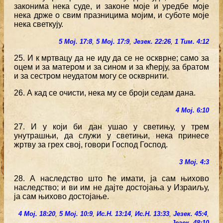
законима нека суде, и законе моје и уредбе моје
нека држе о свим празницима мојим, и суботе моје
нека светкују.
5 Мој. 17:8
,
5 Мој. 17:9
,
Језек. 22:26
,
1 Тим. 4:12
25. И к мртвацу да не иду да се не оскврне; само за
оцем и за матером и за сином и за кћерју, за братом
и за сестром неудатом могу се оскврнити.
26. А кад се очисти, нека му се броји седам дана.
4 Мој. 6:10
27. И у који би дан ушао у светињу, у трем
унутрашњи, да служи у светињи, нека принесе
жртву за грех свој, говори Господ Господ.
3 Мој. 4:3
28. А наследство што ће имати, ја сам њихово
наследство; и ви им не дајте достојања у Израиљу,
ја сам њихово достојање.
4 Мој. 18:20
,
5 Мој. 10:9
,
Ис.Н. 13:14
,
Ис.Н. 13:33
,
Језек. 45:4
,
Језек. 48:10