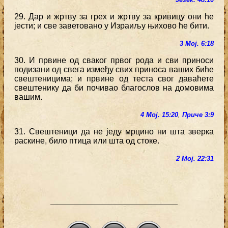
29. Дар и жртву за грех и жртву за кривицу они ће
јести; и све заветовано у Израиљу њихово ће бити.
3 Мој. 6:18
30. И првине од сваког првог рода и сви приноси
подизани од свега између свих приноса ваших биће
свештеницима; и првине од теста свог даваћете
свештенику да би почивао благослов на домовима
вашим.
4 Мој. 15:20
,
Приче 3:9
31. Свештеници да не једу мрцино ни шта зверка
раскине, било птица или шта од стоке.
2 Мој. 22:31