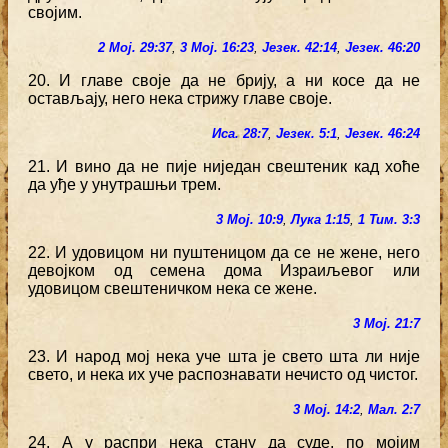
својим.
2 Мој. 29:37
,
3 Мој. 16:23
,
Језек. 42:14
,
Језек. 46:20
20. И главе своје да не брију, а ни косе да не
остављају, него нека стрижу главе своје.
Иса. 28:7
,
Језек. 5:1
,
Језек. 46:24
21. И вино да не пије ниједан свештеник кад хоће
да уђе у унутрашњи трем.
3 Мој. 10:9
,
Лука 1:15
,
1 Тим. 3:3
22. И удовицом ни пуштеницом да се не жене, него
девојком од семена дома Израиљевог или
удовицом свештеничком нека се жене.
3 Мој. 21:7
23. И народ мој нека уче шта је свето шта ли није
свето, и нека их уче распознавати нечисто од чистог.
3 Мој. 14:2
,
Мал. 2:7
24. А у распри нека стану да суде, по мојим