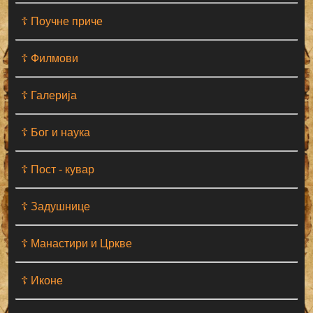
☦ Поучне приче
☦ Филмови
☦ Галерија
☦ Бог и наука
☦ Пост - кувар
☦ Задушнице
☦ Манастири и Цркве
☦ Иконе