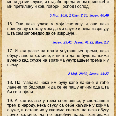
мени да ми служе, и стајаће преда мном приносећи
ми претилину и крв, говори Господ Господ.
5 Мој. 10:8
,
1 Сам. 2:35
,
Језек. 40:46
16. Они нека улазе у моју светињу и они нека
приступају к столу мом да ми служе и нека извршују
шта сам заповедио да се извршује.
Језек. 23:41
,
Језек. 41:22
,
Мал. 2:7
17. И кад улазе на врата унутрашњег трема, нека
обуку ланене хаљине, и ништа да не буде на њима
вунено кад служе на вратима унутрашњег трема и у
њему.
2 Мој. 28:39
,
Језек. 44:27
18. На главама нека им буду капе ланене и гаће
ланене по бедрима, и да се не пашу ничим ода шта
би се знојили.
19. А кад излазе у трем спољашњи, у спољашњи
трем к народу, нека свуку са себе хаљине у којима
служе, и оставе их у клетима светим, па нека обуку
друге хаљине, да не освећују народ хаљинама