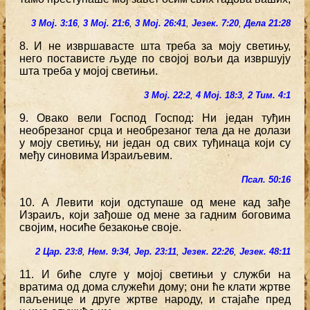
3 Мој. 3:16
,
3 Мој. 21:6
,
3 Мој. 26:41
,
Језек. 7:20
,
Дела 21:28
8. И не извршавасте шта треба за моју светињу,
него постависте људе по својој вољи да извршују
шта треба у мојој светињи.
3 Мој. 22:2
,
4 Мој. 18:3
,
2 Тим. 4:1
9. Овако вели Господ Господ: Ни један туђин
необрезаног срца и необрезаног тела да не долази
у моју светињу, ни један од свих туђинаца који су
међу синовима Израиљевим.
Псал. 50:16
10. А Левити који одступаше од мене кад зађе
Израиљ, који зађоше од мене за гадним боговима
својим, носиће безакоње своје.
2 Цар. 23:8
,
Нем. 9:34
,
Јер. 23:11
,
Језек. 22:26
,
Језек. 48:11
11. И биће слуге у мојој светињи у служби на
вратима од дома служећи дому; они ће клати жртве
паљенице и друге жртве народу, и стајаће пред