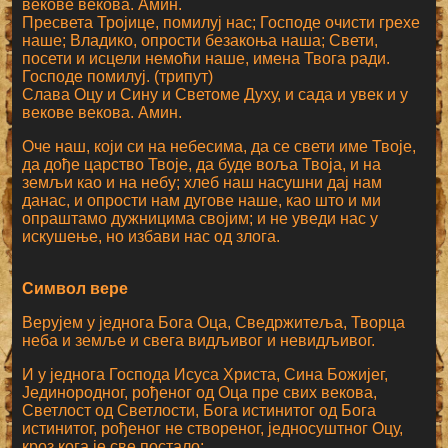
векове векова. Амин.
Пресвета Тројице, помилуј нас; Господе очисти грехе
наше; Владико, опрости безакоња наша; Свети,
посети и исцели немоћи наше, имена Твога ради.
Господе помилуј. (трипут)
Слава Оцу и Сину и Светоме Духу, и сада и увек и у
векове векова. Амин.
Оче наш, који си на небесима, да се свети име Твоје,
да дође царство Твоје, да буде воља Твоја, и на
земљи као и на небу; хлеб наш насушни дај нам
данас, и опрости нам дугове наше, као што и ми
опраштамо дужницима својим; и не уведи нас у
искушење, но избави нас од злога.
Символ вере
Верујем у једнога Бога Оца, Сведржитеља, Творца
неба и земље и свега видљивог и невидљивог.
И у једнога Господа Исуса Христа, Сина Божијег,
Јединородног, рођеног од Оца пре свих векова,
Светлост од Светлости, Бога истинитог од Бога
истинитог, рођеног не створеног, једносуштног Оцу,
кроз кога је све постало;