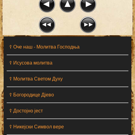
☦ Оче наш - Moлитва Господња
☦ Исусова молитва
☦ Молитва Светом Духу
☦ Богородице Дјево
☦ Достојно јест
☦ Никејски Символ вере