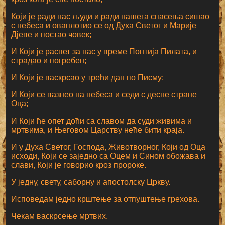
Који је ради нас људи и ради нашега спасења сишао
с небеса и оваплотио се од Духа Светог и Марије
Дјеве и постао човек;
И Који је распет за нас у време Понтија Пилата, и
страдао и погребен;
И Који је васкрсао у трећи дан по Писму;
И Који се вазнео на небеса и седи с десне стране
Оца;
И Који ће опет доћи са славом да суди живима и
мртвима, и Његовом Царству неће бити краја.
И у Духа Светог, Господа, Животворног, Који од Оца
исходи, Који се заједно са Оцем и Сином обожава и
слави, Који је говорио кроз пророке.
У једну, свету, саборну и апостолску Цркву.
Исповедам једно крштење за отпуштење грехова.
Чекам васкрсење мртвих.