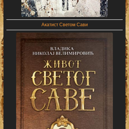
Акатист Светом Сави