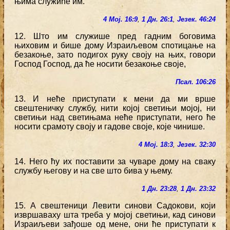
њима служиће им.
4 Мој. 16:9
,
1 Дн. 26:1
,
Језек. 46:24
12. Што им служише пред гадним боговима
њиховим и бише дому Израиљевом спотицање на
безакоње, зато подигох руку своју на њих, говори
Господ Господ, да ће носити безакоње своје,
Псал. 106:26
13. И неће приступати к мени да ми врше
свештеничку службу, нити којој светињи мојој, ни
светињи над светињама неће приступати, него ће
носити срамоту своју и гадове своје, које чинише.
4 Мој. 18:3
,
Језек. 32:30
14. Него ћу их поставити за чуваре дому на сваку
службу његову и на све што бива у њему.
1 Дн. 23:28
,
1 Дн. 23:32
15. А свештеници Левити синови Садокови, који
извршаваху шта треба у мојој светињи, кад синови
Израиљеви зађоше од мене, они ће приступати к