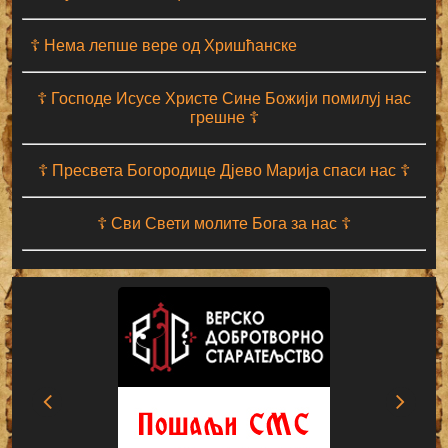
☦ Нема лепше вере од Хришћанске
☦ Господе Исусе Христе Сине Божији помилуј нас
грешне ☦
☦ Пресвета Богородице Дјево Марија спаси нас ☦
☦ Сви Свети молите Бога за нас ☦