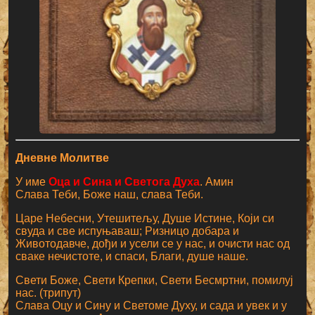
Дневне Молитве
У име
Оца и Сина и Светога Духа
. Амин
Слава Теби, Боже наш, слава Теби.
Царе Небесни, Утешитељу, Душе Истине, Који си
свуда и све испуњаваш; Ризницо добара и
Животодавче, дођи и усели се у нас, и очисти нас од
сваке нечистоте, и спаси, Благи, душе наше.
Свети Боже, Свети Крепки, Свети Бесмртни, помилуј
нас. (трипут)
Слава Оцу и Сину и Светоме Духу, и сада и увек и у