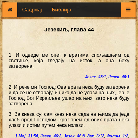
Садржај
Библија
Језекиљ, глава 44
1. И одведе ме опет к вратима спољашњим од
светиње, која гледају на исток, а она беху
затворена.
Језек. 43:1
,
Језек. 46:1
2. И рече ми Господ: Ова врата нека буду затворена
и да се не отварају, и нико да не улази на њих, јер је
Господ Бог Израиљев ушао на њих; зато нека буду
затворена.
3. За кнеза су; сам кнез нека седа на њима да једе
хлеб пред Господом; кроз трем од ових врата нека
улази и истим путем нека излази.
1 Мој. 31:54
,
Језек. 46:2
,
Језек. 46:8
,
Зах. 6:12
,
Филим. 1:2
,