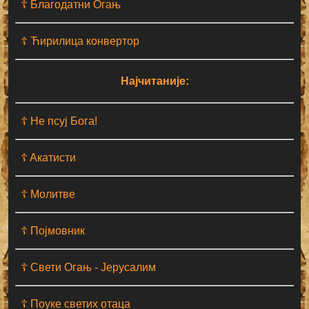
☦ Благодатни Огањ
☦ Ћирилица конвертор
Најчитаније:
☦ Не псуј Бога!
☦ Aкатисти
☦ Молитве
☦ Појмовник
☦ Свети Огањ - Јерусалим
☦ Поуке светих отаца