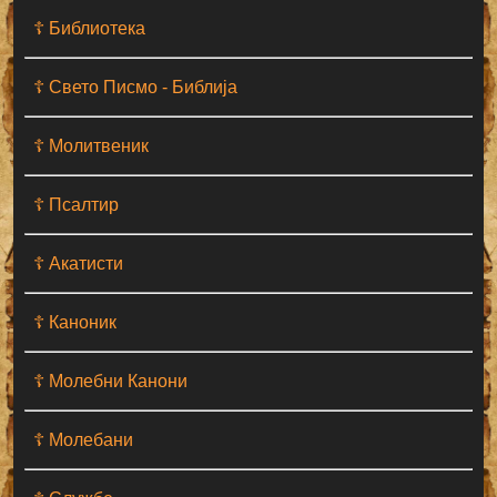
☦ Библиотека
☦ Свето Писмо - Библија
☦ Молитвеник
☦ Псалтир
☦ Акатисти
☦ Каноник
☦ Молебни Канони
☦ Молебани