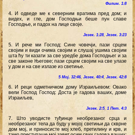
Филим. 1:8
4. И одведе ме к северним вратима пред дом; и
видех, и гле, дом Господњи беше пун славе
Господње, и падох на лице своје.
Језек. 1:28
,
Језек. 3:23
5. И рече ми Господ: Сине човечји, пази срцем
својим и види очима својим и слушај ушима својим
шта ћу ти казати за све уредбе дома Господњег и за
све законе Његове; пази срцем својим на све улазе
у дом и на све излазе из светиње.
5 Мој. 32:46
,
Језек. 40:4
,
Језек. 42:8
6. И реци одметничком дому Израиљевом: Овако
вели Господ Господ: Доста је гадова ваших, доме
Израиљев,
Језек. 2:5
,
1 Пет. 4:3
7. Што уводисте туђинце необрезаног срца и
необрезаног тела да буду у мојој светињи да скврне
дом мој, и приносисте мој хлеб, претилину и крв, и
тамо преступаше мој завет осим свих гадова ваших;