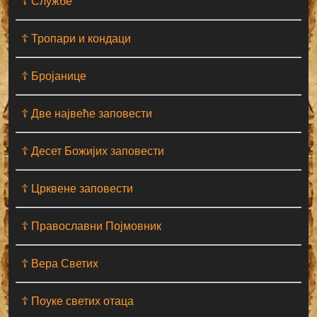
☦ Службе
☦ Тропари и кондаци
☦ Бројанице
☦ Две највеће заповести
☦ Десет Божијих заповести
☦ Црквене заповести
☦ Православни Појмовник
☦ Вера Светих
☦ Поуке светих отаца