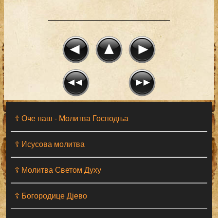
☦ Оче наш - Moлитва Господња
☦ Исусова молитва
☦ Молитва Светом Духу
☦ Богородице Дјево