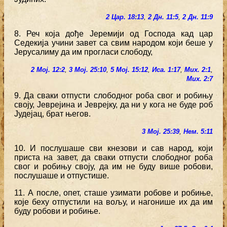
2 Цар. 18:13
,
2 Дн. 11:5
,
2 Дн. 11:9
8. Реч која дође Јеремији од Господа кад цар
Седекија учини завет са свим народом који беше у
Јерусалиму да им прогласи слободу,
2 Мој. 12:2
,
3 Мој. 25:10
,
5 Мој. 15:12
,
Иса. 1:17
,
Мих. 2:1
,
Мих. 2:7
9. Да сваки отпусти слободног роба свог и робињу
своју, Јеврејина и Јеврејку, да ни у кога не буде роб
Јудејац, брат његов.
3 Мој. 25:39
,
Нем. 5:11
10. И послушаше сви кнезови и сав народ, који
приста на завет, да сваки отпусти слободног роба
свог и робињу своју, да им не буду више робови,
послушаше и отпустише.
11. А после, опет, сташе узимати робове и робиње,
које беху отпустили на вољу, и нагонише их да им
буду робови и робиње.