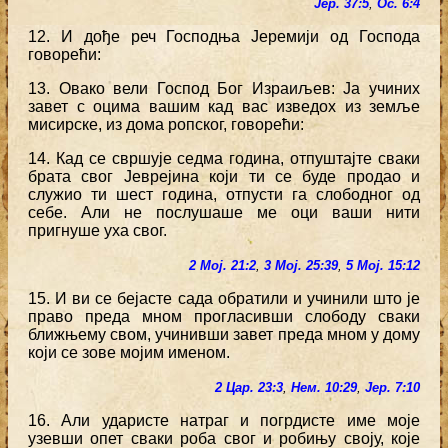
Јер. 37:5
,
Ос. 6:4
12. И дође реч Господња Јеремији од Господа
говорећи:
13. Овако вели Господ Бог Израиљев: Ја учиних
завет с оцима вашим кад вас изведох из земље
мисирске, из дома ропског, говорећи:
14. Кад се свршује седма година, отпуштајте сваки
брата свог Јеврејина који ти се буде продао и
служио ти шест година, отпусти га слободног од
себе. Али не послушаше ме оци ваши нити
пригнуше уха свог.
2 Мој. 21:2
,
3 Мој. 25:39
,
5 Мој. 15:12
15. И ви се бејасте сада обратили и учинили што је
право преда мном прогласивши слободу сваки
ближњему свом, учинивши завет преда мном у дому
који се зове мојим именом.
2 Цар. 23:3
,
Нем. 10:29
,
Јер. 7:10
16. Али ударисте натраг и погрдисте име моје
узевши опет сваки роба свог и робињу своју, које