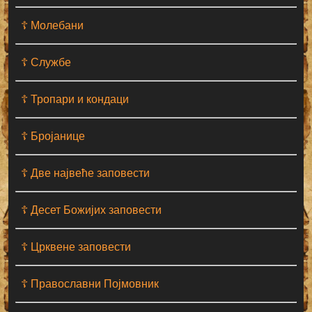
☦ Молебани
☦ Службе
☦ Тропари и кондаци
☦ Бројанице
☦ Две највеће заповести
☦ Десет Божијих заповести
☦ Црквене заповести
☦ Православни Појмовник