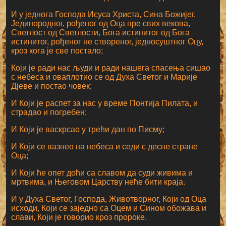
И у једнога Господа Исуса Христа, Сина Божијег,
Јединородног, рођеног од Оца пре свих векова,
Светлост од Светлости, Бога истинитог од Бога
истинитог, рођеног не створеног, једносуштног Оцу,
кроз кога је све постало;
Који је ради нас људи и ради нашега спасења сишао
с небеса и оваплотио се од Духа Светог и Марије
Дјеве и постао човек;
И Који је распет за нас у време Понтија Пилата, и
страдао и погребен;
И Који је васкрсао у трећи дан по Писму;
И Који се вазнео на небеса и седи с десне стране
Оца;
И Који ће опет доћи са славом да суди живима и
мртвима, и Његовом Царству неће бити краја.
И у Духа Светог, Господа, Животворног, Који од Оца
исходи, Који се заједно са Оцем и Сином обожава и
слави, Који је говорио кроз пророке.