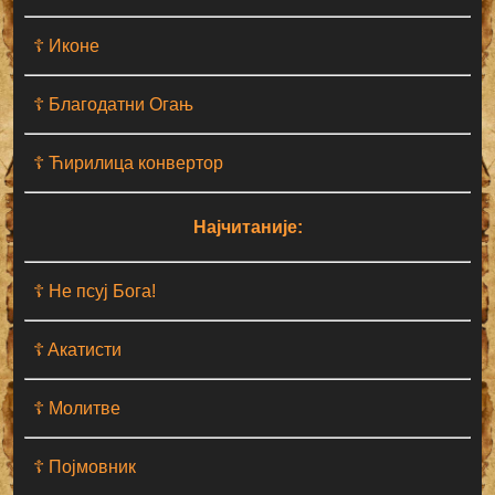
☦ Иконе
☦ Благодатни Огањ
☦ Ћирилица конвертор
Најчитаније:
☦ Не псуј Бога!
☦ Aкатисти
☦ Молитве
☦ Појмовник