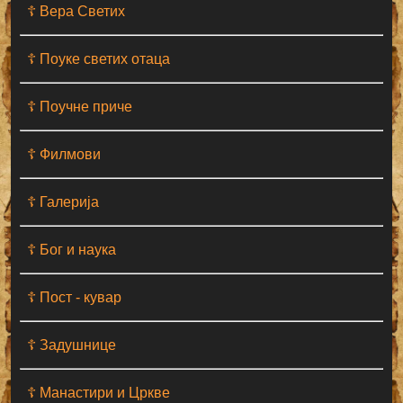
☦ Вера Светих
☦ Поуке светих отаца
☦ Поучне приче
☦ Филмови
☦ Галерија
☦ Бог и наука
☦ Пост - кувар
☦ Задушнице
☦ Манастири и Цркве