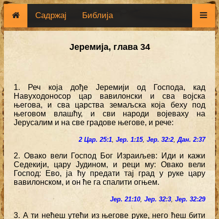
Садржај
Библија
Јеремија, глава 34
1. Реч која дође Јеремији од Господа, кад
Навуходоносор цар вавилонски и сва војска
његова, и сва царства земаљска која беху под
његовом влашћу, и сви народи војеваху на
Јерусалим и на све градове његове, и рече:
2 Цар. 25:1
,
Јер. 1:15
,
Јер. 32:2
,
Дан. 2:37
2. Овако вели Господ Бог Израиљев: Иди и кажи
Седекији, цару Јудином, и реци му: Овако вели
Господ: Ево, ја ћу предати тај град у руке цару
вавилонском, и он ће га спалити огњем.
Јер. 21:10
,
Јер. 32:3
,
Јер. 32:29
3. А ти нећеш утећи из његове руке, него ћеш бити