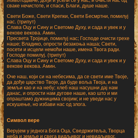
Животодавче, дођи и усели се у нас, и очисти нас од
сваке нечистоте, и спаси, Благи, душе наше.
Свети Боже, Свети Крепки, Свети Бесмртни, помилуј
нас. (трипут)
Слава Оцу и Сину и Светоме Духу, и сада и увек и у
векове векова. Амин.
Пресвета Тројице, помилуј нас; Господе очисти грехе
наше; Владико, опрости безакоња наша; Свети,
посети и исцели немоћи наше, имена Твога ради.
Господе помилуј. (трипут)
Слава Оцу и Сину и Светоме Духу, и сада и увек и у
векове векова. Амин.
Оче наш, који си на небесима, да се свети име Твоје,
да дође царство Твоје, да буде воља Твоја, и на
земљи као и на небу; хлеб наш насушни дај нам
данас, и опрости нам дугове наше, као што и ми
опраштамо дужницима својим; и не уведи нас у
искушење, но избави нас од злога.
Символ вере
Верујем у једнога Бога Оца, Сведржитеља, Творца
неба и земље и свега видљивог и невидљивог.