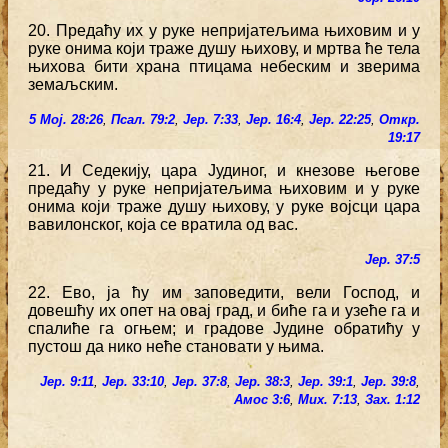
20. Предаћу их у руке непријатељима њиховим и у
руке онима који траже душу њихову, и мртва ће тела
њихова бити храна птицама небеским и зверима
земаљским.
5 Мој. 28:26
,
Псал. 79:2
,
Јер. 7:33
,
Јер. 16:4
,
Јер. 22:25
,
Откр.
19:17
21. И Седекију, цара Јудиног, и кнезове његове
предаћу у руке непријатељима њиховим и у руке
онима који траже душу њихову, у руке војсци цара
вавилонског, која се вратила од вас.
Јер. 37:5
22. Ево, ја ћу им заповедити, вели Господ, и
довешћу их опет на овај град, и биће га и узеће га и
спалиће га огњем; и градове Јудине обратићу у
пустош да нико неће становати у њима.
Јер. 9:11
,
Јер. 33:10
,
Јер. 37:8
,
Јер. 38:3
,
Јер. 39:1
,
Јер. 39:8
,
Амос 3:6
,
Мих. 7:13
,
Зах. 1:12