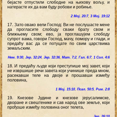
бејасте отпустили слободне на њихову вољу, и
натерасте их да вам буду робови и робиње.
2 Мој. 20:7
,
3 Мој. 19:12
17. Зато овако вели Господ: Ви не послушасте мене
да прогласите слободу сваки брату свом и
ближњему свом; ево, ја проглашујем слободу
супрот вама, говори Господ, мачу, помору и глади, и
предаћу вас да се потуцате по свим царствима
земаљским.
Нем. 9:30
,
Јер. 32:24
,
Јер. 32:36
,
Мат. 7:2
,
Гал. 6:7
,
1 Сол. 4:6
18. И предаћу људе који преступише мој завет, који
не извршише речи завета који учинише преда мном,
расекавши теле на двоје и прошавши између
половина,
1 Мој. 15:10
,
Псал. 50:5
,
Рим. 2:8
19. Кнезове Јудине и кнезове јерусалимске,
дворане и свештенике и сав народ ове земље, који
прођоше између половина оног телета,
Јер. 26:10