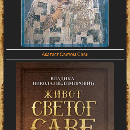
Акатист Светом Сави