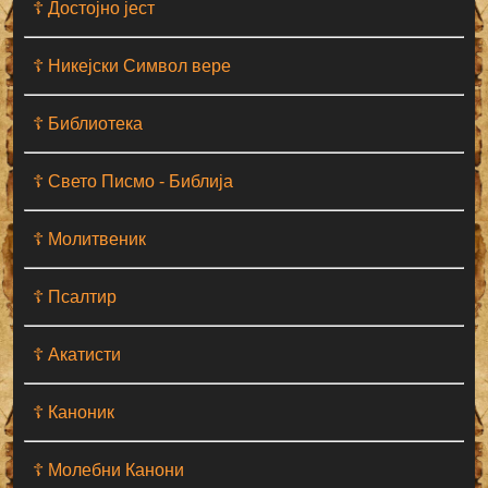
☦ Достојно јест
☦ Никејски Символ вере
☦ Библиотека
☦ Свето Писмо - Библија
☦ Молитвеник
☦ Псалтир
☦ Акатисти
☦ Каноник
☦ Молебни Канони