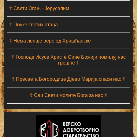
☦ Свети Огањ - Јерусалим
☦ Поуке светих отаца
☦ Нема лепше вере од Хришћанске
☦ Господе Исусе Христе Сине Божији помилуј нас
грешне ☦
☦ Пресвета Богородице Дјево Марија спаси нас ☦
☦ Сви Свети молите Бога за нас ☦