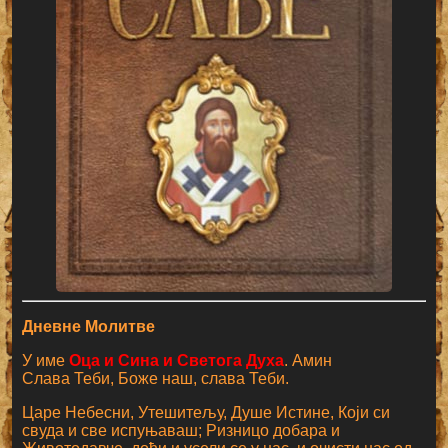
Дневне Молитве
У име
Оца и Сина и Светога Духа
. Амин
Слава Теби, Боже наш, слава Теби.
Царе Небесни, Утешитељу, Душе Истине, Који си
свуда и све испуњаваш; Ризницо добара и