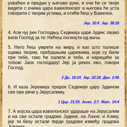
ухваћен и предан у његове руке, и очи ће се твоје
видети с очима цара вавилонског и његова ће уста
говорити с твојим устима, и отићи ћеш у Вавилон.
Јер. 32:4
,
Јер. 38:18
4. Али чуј реч Господњу, Седекија царе Јудин; овако
вели Господ за те: Нећеш погинути од мача.
5. Него ћеш умрети на миру, и као што палише
оцима твојим, пређашњим царевима, који су били
пре тебе, тако ће палити и теби, и нарицаће за
тобом: Јаох господару! Јер ја рекох ово, говори
Господ.
2 Дн. 16:14
,
Јер. 22:18
,
Дан. 2:46
6. И каза Јеремија пророк Седекији цару Јудином
све ове речи у Јерусалиму.
1 Цар. 21:19
,
Језек. 2:7
,
Мат. 14:4
7. А војска цара вавилонског удараше на Јерусалим
и на све остале градове Јудине, на Лахис и Азику,
јер ти беху остали тврди градови између градова
Јудиних.