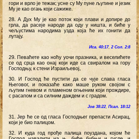
гори и врло је тежак; усне су Му пуне љутине и језик
Му је као огањ који сажиже.
28. А Дух Му је као поток који плави и допире до
грла, да расеје народе да оду у ништа, и биће у
чељустима народима узда која ће их гонити да
лутају.
Иса. 40:17
,
2 Сол. 2:8
29. Певаћете као ноћу уочи празника, и веселићете
се од срца као онај који иде са свиралом на гору
Господњу, к стени Израиљевој,
30. И Господ ће пустити да се чује слава гласа
Његовог, и показаће како маше руком својом с
љутим гневом и пламеном огњеним који прождире,
с расапом и са силним даждем и с градом.
Јов 38:22
,
Псал. 18:12
31. Јер ће се од гласа Господњег препасти Асирац,
који је био палицом.
32. И куда год прође палица поуздана, којом ће
Господ навалити на њ, биће бубњи и гусле, и