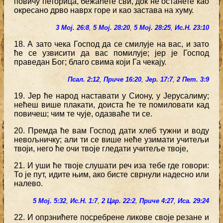
повичу петорица, бежаћете сви, док не останете као
окресано дрво наврх горе и као застава на хуму.
3 Мој. 26:8
,
5 Мој. 28:20
,
5 Мој. 28:25
,
Ис.Н. 23:10
18. А зато чека Господ да се смилује на вас, и зато
ће се узвисити да вас помилује; јер је Господ
праведан Бог; благо свима који Га чекају.
Псал. 2:12
,
Приче 16:20
,
Јер. 17:7
,
2 Пет. 3:9
19. Јер ће народ наставати у Сиону, у Јерусалиму;
нећеш више плакати, доиста ће те помиловати кад
повичеш; чим те чује, одазваће ти се.
20. Премда ће вам Господ дати хлеб тужни и воду
невољничку; али ти се више неће узимати учитељи
твоји, него ће очи твоје гледати учитеље твоје,
21. И уши ће твоје слушати реч иза тебе где говори:
То је пут, идите њим, ако бисте сврнули надесно или
налево.
5 Мој. 5:32
,
Ис.Н. 1:7
,
2 Цар. 22:2
,
Приче 4:27
,
Иса. 29:24
22. И опрзнићете посребрене ликове своје резане и