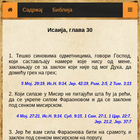
Садржај
Библија
Исаија, глава 30
1. Тешко синовима одметницима, говори Господ,
који састављају намере које нису од мене,
заклањају се за заклон који није од мог Духа, да
домећу грех на грех;
5 Мој. 29:19
,
Ис.Н. 9:14
,
Јер. 42:19
,
Рим. 2:5
,
2 Тим. 3:13
2. Који силазе у Мисир не питајући шта ћу ја рећи,
да се укрепе силом Фараоновом и да се заклоне
под сенком мисирском.
4 Мој. 27:21
,
Ис.Н. 9:14
,
Суд. 9:15
,
1 Сам. 27:1
,
1 Цар. 22:7
,
Јер. 21:2
,
Јер. 37:7
3. Јер ће вам сила Фараонова бити на срамоту, и
заклон под сенком мисирском на поругу.