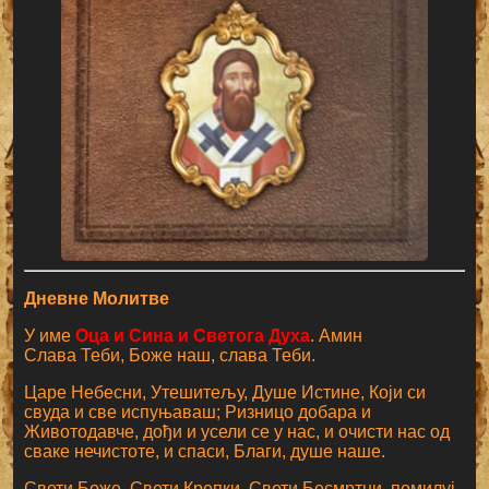
Дневне Молитве
У име
Оца и Сина и Светога Духа
. Амин
Слава Теби, Боже наш, слава Теби.
Царе Небесни, Утешитељу, Душе Истине, Који си
свуда и све испуњаваш; Ризницо добара и
Животодавче, дођи и усели се у нас, и очисти нас од
сваке нечистоте, и спаси, Благи, душе наше.
Свети Боже, Свети Крепки, Свети Бесмртни, помилуј