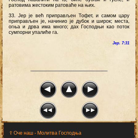
ратовима жестоким ратоваће на њих.
33. Јер је већ приправљен Тофет, и самом цару
приправљен је, начинио је дубок и широк; места,
огња и дрва има много; дах Господњи као поток
сумпорни упалиће га.
Јер. 7:31
☦ Оче наш - Moлитва Господња