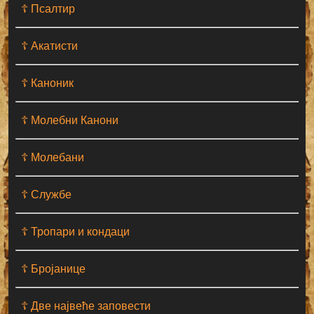
☦ Псалтир
☦ Акатисти
☦ Каноник
☦ Молебни Канони
☦ Молебани
☦ Службе
☦ Тропари и кондаци
☦ Бројанице
☦ Две највеће заповести