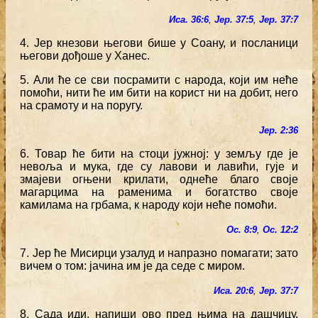
Иса. 36:6
,
Јер. 37:5
,
Јер. 37:7
4. Јер кнезови његови бише у Соану, и посланици
његови дођоше у Ханес.
5. Али ће се сви посрамити с народа, који им неће
помоћи, нити ће им бити на корист ни на добит, него
на срамоту и на поругу.
Јер. 2:36
6. Товар ће бити на стоци јужној: у земљу где је
невоља и мука, где су лавови и лавићи, гује и
змајеви огњени крилати, однеће благо своје
магарцима на раменима и богатство своје
камилама на грбама, к народу који неће помоћи.
Ос. 8:9
,
Ос. 12:2
7. Јер ће Мисирци узалуд и напразно помагати; зато
вичем о том: јачина им је да седе с миром.
Иса. 20:6
,
Јер. 37:7
8. Сада иди, напиши ово пред њима на дашчицу,