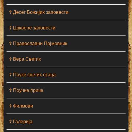
☦ Десет Божијих заповести
☦ Црквене заповести
☦ Православни Појмовник
☦ Вера Светих
☦ Поуке светих отаца
☦ Поучне приче
☦ Филмови
☦ Галерија