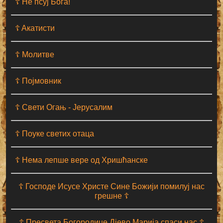
☦ Не псуј Бога!
☦ Aкатисти
☦ Молитве
☦ Појмовник
☦ Свети Огањ - Јерусалим
☦ Поуке светих отаца
☦ Нема лепше вере од Хришћанске
☦ Господе Исусе Христе Сине Божији помилуј нас
грешне ☦
☦ Пресвета Богородице Дјево Марија спаси нас ☦