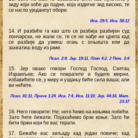
зиду који хоће да падне, која издигне зид високо, те
се нагло уједанпут обори.
Иса. 29:5
,
Иса. 58:12
14. И разбиће га као што се разбија разбијен суд
лончарски, не жали се, те се не нађе ни црепа кад
се разбије да узмеш огањ с огњишта или да
захватиш воду из јаме.
Псал. 2:9
,
Јер. 19:11
,
Плач 4:2
,
2 Пет. 2:4
15. Јер овако говори Господ Господ, Светац
Израиљев: Ако се повратите и будете мирни,
избавићете се, у миру и уздању биће сила ваша; али
ви нећете.
Псал. 81:11
,
Приче 1:24
,
Иса. 7:4
,
Иса. 11:10
,
Јер. 44:16
,
Мат.
23:37
16. Него говорите: Не; него ћемо на коњима побећи.
Зато ћете бежати. Појахаћемо брзе коње. Зато ће
бити бржи који ће вас терати.
17. Бежаће вас хиљаду кад један повиче; кад