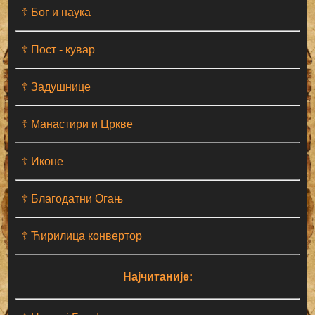
☦ Бог и наука
☦ Пост - кувар
☦ Задушнице
☦ Манастири и Цркве
☦ Иконе
☦ Благодатни Огањ
☦ Ћирилица конвертор
Најчитаније: