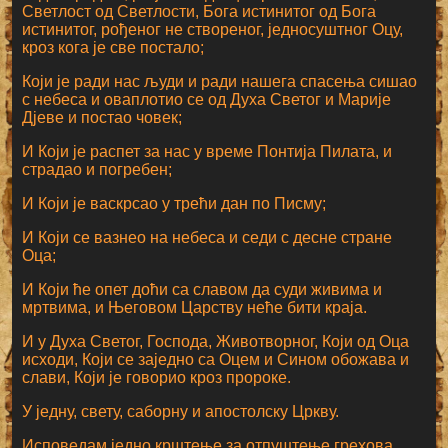
Светлост од Светлости, Бога истинитог од Бога
истинитог, рођеног не створеног, једносуштног Оцу,
кроз кога је све постало;
Који је ради нас људи и ради нашега спасења сишао
с небеса и оваплотио се од Духа Светог и Марије
Дјеве и постао човек;
И Који је распет за нас у време Понтија Пилата, и
страдао и погребен;
И Који је васкрсао у трећи дан по Писму;
И Који се вазнео на небеса и седи с десне стране
Оца;
И Који ће опет доћи са славом да суди живима и
мртвима, и Његовом Царству неће бити краја.
И у Духа Светог, Господа, Животворног, Који од Оца
исходи, Који се заједно са Оцем и Сином обожава и
слави, Који је говорио кроз пророке.
У једну, свету, саборну и апостолску Цркву.
Исповедам једно крштење за отпуштење грехова.