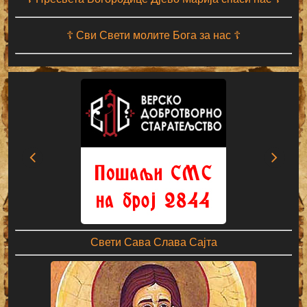
☦ Сви Свети молите Бога за нас ☦
Свети Сава Слава Сајта