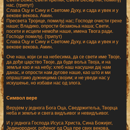
нас. (трипут)
Слава Оцу и Сину и Светоме Духу, и сада и увек и у
векове векова. Амин.
Пресвета Тројице, помилуј нас; Господе очисти грехе
наше; Владико, опрости безакоња наша; Свети,
посети и исцели немоћи наше, имена Твога ради.
Господе помилуј. (трипут)
Слава Оцу и Сину и Светоме Духу, и сада и увек и у
векове векова. Амин.
Оче наш, који си на небесима, да се свети име Твоје,
да дође царство Твоје, да буде воља Твоја, и на
земљи као и на небу; хлеб наш насушни дај нам
данас, и опрости нам дугове наше, као што и ми
опраштамо дужницима својим; и не уведи нас у
искушење, но избави нас од злога.
Символ вере
Верујем у једнога Бога Оца, Сведржитеља, Творца
неба и земље и свега видљивог и невидљивог.
И у једнога Господа Исуса Христа, Сина Божијег,
Јединородног, рођеног од Оца пре свих векова,