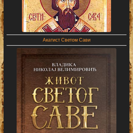
Акатист Светом Сави