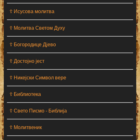
☦ Исусова молитва
☦ Молитва Светом Духу
☦ Богородице Дјево
☦ Достојно јест
☦ Никејски Символ вере
☦ Библиотека
☦ Свето Писмо - Библија
☦ Молитвеник