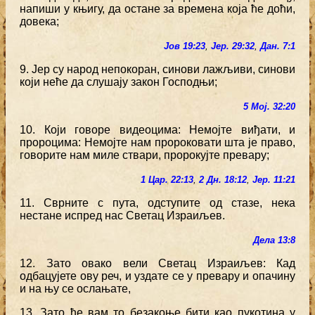
напиши у књигу, да остане за времена која ће доћи,
довека;
Јов 19:23
,
Јер. 29:32
,
Дан. 7:1
9. Јер су народ непокоран, синови лажљиви, синови
који неће да слушају закон Господњи;
5 Мој. 32:20
10. Који говоре видеоцима: Немојте виђати, и
пророцима: Немојте нам пророковати шта је право,
говорите нам миле ствари, пророкујте превару;
1 Цар. 22:13
,
2 Дн. 18:12
,
Јер. 11:21
11. Сврните с пута, одступите од стазе, нека
нестане испред нас Светац Израиљев.
Дела 13:8
12. Зато овако вели Светац Израиљев: Кад
одбацујете ову реч, и уздате се у превару и опачину
и на њу се ослањате,
13. Зато ће вам то безакоње бити као пукотина у