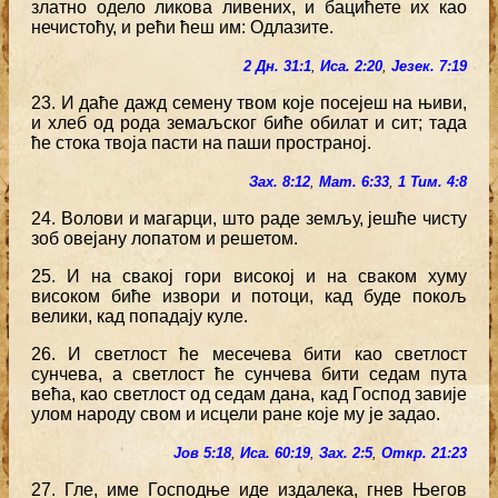
златно одело ликова ливених, и бацићете их као
нечистоћу, и рећи ћеш им: Одлазите.
2 Дн. 31:1
,
Иса. 2:20
,
Језек. 7:19
23. И даће дажд семену твом које посејеш на њиви,
и хлеб од рода земаљског биће обилат и сит; тада
ће стока твоја пасти на паши пространој.
Зах. 8:12
,
Мат. 6:33
,
1 Тим. 4:8
24. Волови и магарци, што раде земљу, јешће чисту
зоб овејану лопатом и решетом.
25. И на свакој гори високој и на сваком хуму
високом биће извори и потоци, кад буде покољ
велики, кад попадају куле.
26. И светлост ће месечева бити као светлост
сунчева, а светлост ће сунчева бити седам пута
већа, као светлост од седам дана, кад Господ завије
улом народу свом и исцели ране које му је задао.
Јов 5:18
,
Иса. 60:19
,
Зах. 2:5
,
Откр. 21:23
27. Гле, име Господње иде издалека, гнев Његов