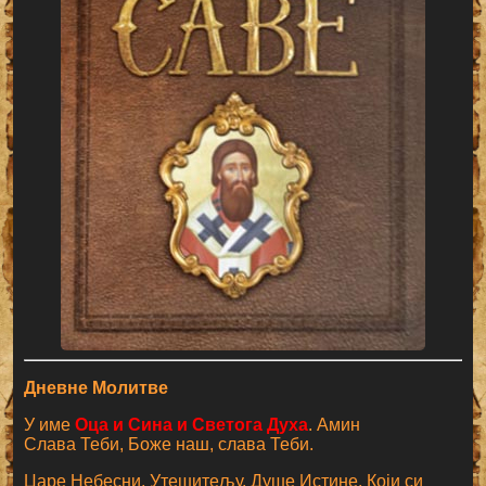
Дневне Молитве
У име
Оца и Сина и Светога Духа
. Амин
Слава Теби, Боже наш, слава Теби.
Царе Небесни, Утешитељу, Душе Истине, Који си