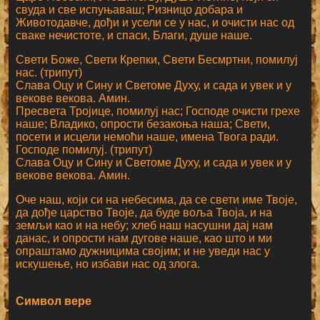
свуда и све испуњаваш; Ризницо добара и
Животодавче, дођи и усели се у нас, и очисти нас од
сваке нечистоте, и спаси, Благи, душе наше.
Свети Боже, Свети Крепки, Свети Бесмртни, помилуј
нас. (трипут)
Слава Оцу и Сину и Светоме Духу, и сада и увек и у
векове векова. Амин.
Пресвета Тројице, помилуј нас; Господе очисти грехе
наше; Владико, опрости безакоња наша; Свети,
посети и исцели немоћи наше, имена Твога ради.
Господе помилуј. (трипут)
Слава Оцу и Сину и Светоме Духу, и сада и увек и у
векове векова. Амин.
Оче наш, који си на небесима, да се свети име Твоје,
да дође царство Твоје, да буде воља Твоја, и на
земљи као и на небу; хлеб наш насушни дај нам
данас, и опрости нам дугове наше, као што и ми
опраштамо дужницима својим; и не уведи нас у
искушење, но избави нас од злога.
Символ вере