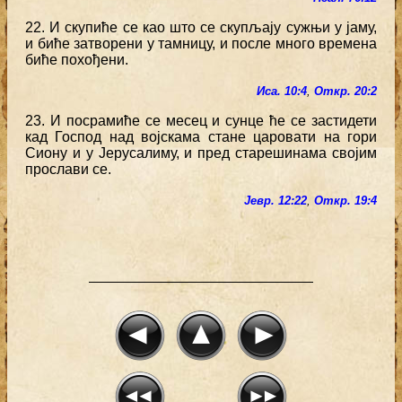
22. И скупиће се као што се скупљају сужњи у јаму,
и биће затворени у тамницу, и после много времена
биће похођени.
Иса. 10:4
,
Откр. 20:2
23. И посрамиће се месец и сунце ће се застидети
кад Господ над војскама стане царовати на гори
Сиону и у Јерусалиму, и пред старешинама својим
прослави се.
Јевр. 12:22
,
Откр. 19:4