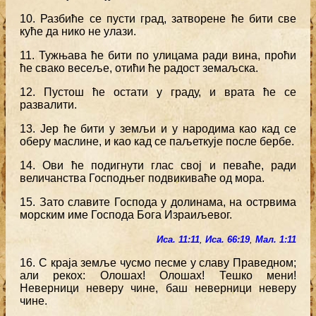
10. Разбиће се пусти град, затворене ће бити све
куће да нико не улази.
11. Тужњава ће бити по улицама ради вина, проћи
ће свако весеље, отићи ће радост земаљска.
12. Пустош ће остати у граду, и врата ће се
развалити.
13. Јер ће бити у земљи и у народима као кад се
оберу маслине, и као кад се паљеткује после бербе.
14. Ови ће подигнути глас свој и певаће, ради
величанства Господњег подвикиваће од мора.
15. Зато славите Господа у долинама, на острвима
морским име Господа Бога Израиљевог.
Иса. 11:11
,
Иса. 66:19
,
Мал. 1:11
16. С краја земље чусмо песме у славу Праведном;
али рекох: Олошах! Олошах! Тешко мени!
Неверници неверу чине, баш неверници неверу
чине.