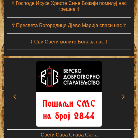
☦ Господе Исусе Христе Сине Божији помилуј нас
грешне ☦
☦ Пресвета Богородице Дјево Марија спаси нас ☦
☦ Сви Свети молите Бога за нас ☦
Свети Сава Слава Сајта