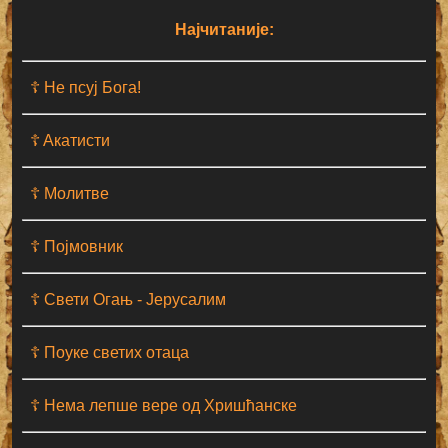
Најчитаније:
☦ Не псуј Бога!
☦ Aкатисти
☦ Молитве
☦ Појмовник
☦ Свети Огањ - Јерусалим
☦ Поуке светих отаца
☦ Нема лепше вере од Хришћанске