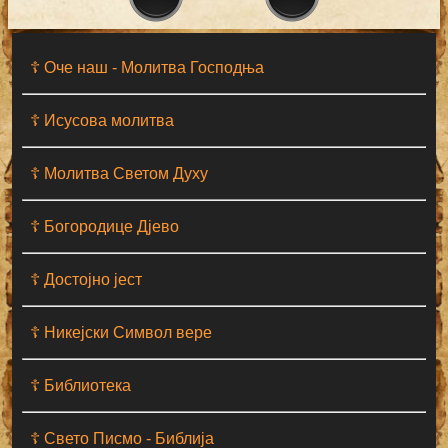
☦ Оче наш - Moлитва Господња
☦ Исусова молитва
☦ Молитва Светом Духу
☦ Богородице Дјево
☦ Достојно јест
☦ Никејски Символ вере
☦ Библиотека
☦ Свето Писмо - Библија