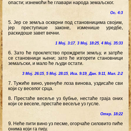
опасти; изнемоћи ће главари народа земаљског.
Ос. 4:3
5. Јер се земља оскврни под становницима својим,
јер преступише законе, изменише уредбе,
раскидоше завет вечни.
1 Мој. 3:17
,
3 Мој. 18:25
,
4 Мој. 35:33
6. Зато ће проклетство прождрети земљу, и затрће
се становници њени; зато ће изгорети становници
земаљски, и мало ће људи остати.
3 Мој. 26:15
,
5 Мој. 28:15
,
Иса. 9:19
,
Дан. 9:11
,
Мал. 2:2
7. Тужиће вино, увенуће лоза винова, уздисаће сви
који су веселог срца.
8. Престаће весеље уз бубње, нестаће граја оних
који се веселе, престаће весеље уз гусле.
Откр. 18:22
9. Неће пити вино уз песме, огорчаће силовито пиће
онима који га пију.