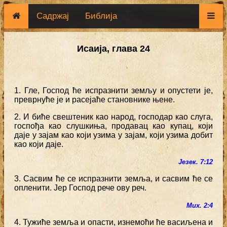
Садржај
Библија
Исаија, глава 24
1. Гле, Господ ће испразнити земљу и опустети је,
преврнуће је и расејаће становнике њене.
2. И биће свештеник као народ, господар као слуга,
госпођа као слушкиња, продавац као купац, који
даје у зајам као који узима у зајам, који узима добит
као који даје.
Језек. 7:12
3. Сасвим ће се испразнити земља, и сасвим ће се
опленити. Јер Господ рече ову реч.
Мих. 2:4
4. Тужиће земља и опасти, изнемоћи ће васиљена и