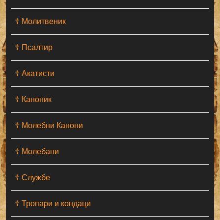
☦ Молитвеник
☦ Псалтир
☦ Акатисти
☦ Каноник
☦ Молебни Канони
☦ Молебани
☦ Службе
☦ Тропари и кондаци