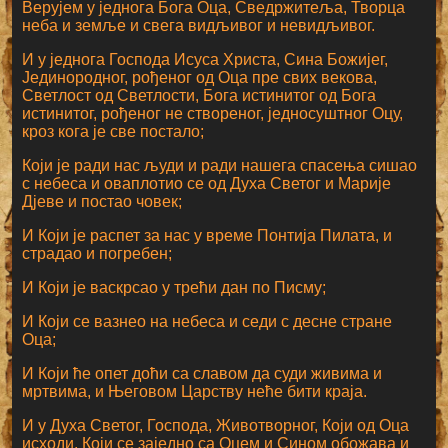
Верујем у једнога Бога Оца, Сведржитеља, Творца
неба и земље и свега видљивог и невидљивог.
И у једнога Господа Исуса Христа, Сина Божијег,
Јединородног, рођеног од Оца пре свих векова,
Светлост од Светлости, Бога истинитог од Бога
истинитог, рођеног не створеног, једносуштног Оцу,
кроз кога је све постало;
Који је ради нас људи и ради нашега спасења сишао
с небеса и оваплотио се од Духа Светог и Марије
Дјеве и постао човек;
И Који је распет за нас у време Понтија Пилата, и
страдао и погребен;
И Који је васкрсао у трећи дан по Писму;
И Који се вазнео на небеса и седи с десне стране
Оца;
И Који ће опет доћи са славом да суди живима и
мртвима, и Његовом Царству неће бити краја.
И у Духа Светог, Господа, Животворног, Који од Оца
исходи, Који се заједно са Оцем и Сином обожава и