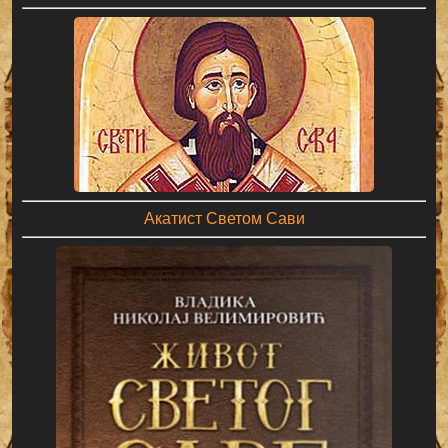
Акатист Светом Сави