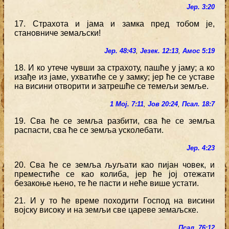
Јер. 3:20
17. Страхота и јама и замка пред тобом је,
становниче земаљски!
Јер. 48:43
,
Језек. 12:13
,
Амос 5:19
18. И ко утече чувши за страхоту, пашће у јаму; а ко
изађе из јаме, ухватиће се у замку; јер ће се уставе
на висини отворити и затрешће се темељи земље.
1 Мој. 7:11
,
Јов 20:24
,
Псал. 18:7
19. Сва ће се земља разбити, сва ће се земља
распасти, сва ће се земља усколебати.
Јер. 4:23
20. Сва ће се земља љуљати као пијан човек, и
преместиће се као колиба, јер ће јој отежати
безакоње њено, те ће пасти и неће више устати.
21. И у то ће време походити Господ на висини
војску високу и на земљи све цареве земаљске.
Псал. 76:12