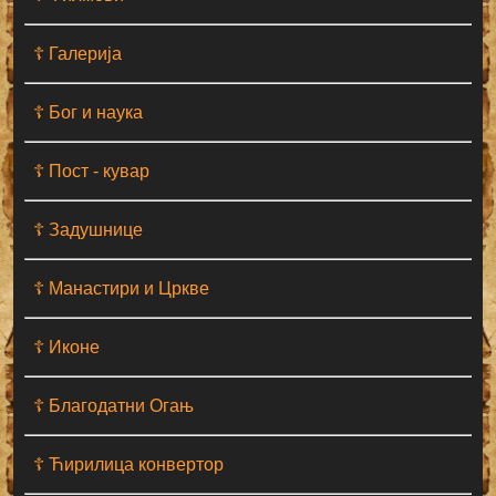
☦ Галерија
☦ Бог и наука
☦ Пост - кувар
☦ Задушнице
☦ Манастири и Цркве
☦ Иконе
☦ Благодатни Огањ
☦ Ћирилица конвертор