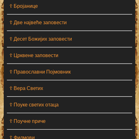
☦ Бројанице
☦ Две највеће заповести
☦ Десет Божијих заповести
☦ Црквене заповести
☦ Православни Појмовник
☦ Вера Светих
☦ Поуке светих отаца
☦ Поучне приче
☦ Филмови