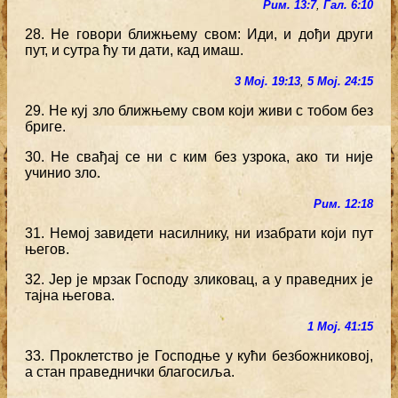
Рим. 13:7
,
Гал. 6:10
28. Не говори ближњему свом: Иди, и дођи други
пут, и сутра ћу ти дати, кад имаш.
3 Мој. 19:13
,
5 Мој. 24:15
29. Не куј зло ближњему свом који живи с тобом без
бриге.
30. Не свађај се ни с ким без узрока, ако ти није
учинио зло.
Рим. 12:18
31. Немој завидети насилнику, ни изабрати који пут
његов.
32. Јер је мрзак Господу зликовац, а у праведних је
тајна његова.
1 Мој. 41:15
33. Проклетство је Господње у кући безбожниковој,
а стан праведнички благосиља.