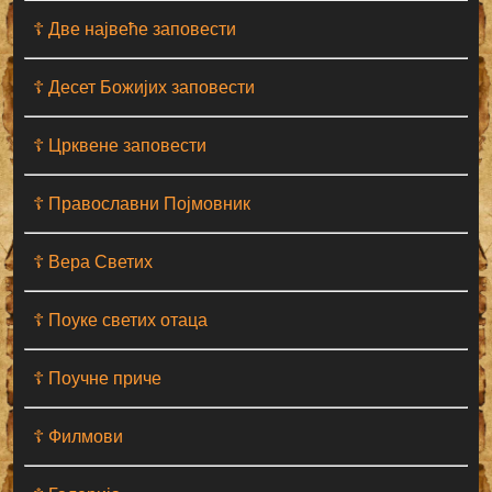
☦ Две највеће заповести
☦ Десет Божијих заповести
☦ Црквене заповести
☦ Православни Појмовник
☦ Вера Светих
☦ Поуке светих отаца
☦ Поучне приче
☦ Филмови