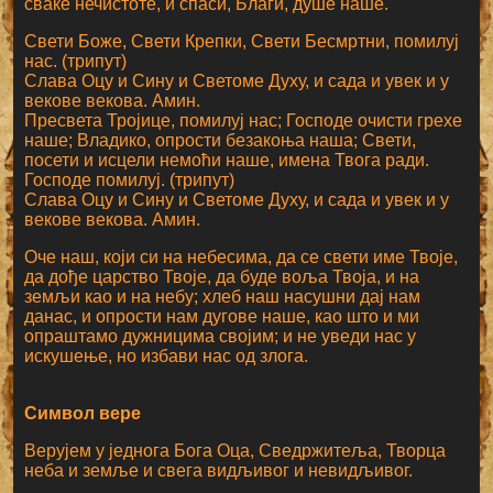
сваке нечистоте, и спаси, Благи, душе наше.
Свети Боже, Свети Крепки, Свети Бесмртни, помилуј
нас. (трипут)
Слава Оцу и Сину и Светоме Духу, и сада и увек и у
векове векова. Амин.
Пресвета Тројице, помилуј нас; Господе очисти грехе
наше; Владико, опрости безакоња наша; Свети,
посети и исцели немоћи наше, имена Твога ради.
Господе помилуј. (трипут)
Слава Оцу и Сину и Светоме Духу, и сада и увек и у
векове векова. Амин.
Оче наш, који си на небесима, да се свети име Твоје,
да дође царство Твоје, да буде воља Твоја, и на
земљи као и на небу; хлеб наш насушни дај нам
данас, и опрости нам дугове наше, као што и ми
опраштамо дужницима својим; и не уведи нас у
искушење, но избави нас од злога.
Символ вере
Верујем у једнога Бога Оца, Сведржитеља, Творца
неба и земље и свега видљивог и невидљивог.