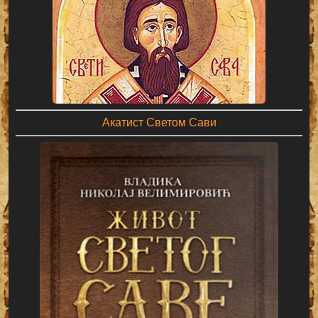
Акатист Светом Сави