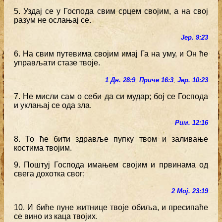
5. Уздај се у Господа свим срцем својим, а на свој
разум не ослањај се.
Јер. 9:23
6. На свим путевима својим имај Га на уму, и Он ће
управљати стазе твоје.
1 Дн. 28:9
,
Приче 16:3
,
Јер. 10:23
7. Не мисли сам о себи да си мудар; бој се Господа
и уклањај се ода зла.
Рим. 12:16
8. То ће бити здравље пупку твом и заливање
костима твојим.
9. Поштуј Господа имањем својим и првинама од
свега дохотка свог;
2 Мој. 23:19
10. И биће пуне житнице твоје обиља, и пресипаће
се вино из каца твојих.