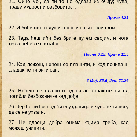
21. Сине мој, да ти то не одлази из очију; чувај
праву мудрост и разборитост;
Приче 4:21
22. И биће живот души твојој и накит грлу твом.
23. Тада ћеш ићи без бриге путем својим, и нога
твоја неће се спотаћи.
Приче 6:22
,
Приче 11:5
24. Кад лежеш, нећеш се плашити, и кад почиваш,
сладак ће ти бити сан.
3 Мој. 26:6
,
Јер. 31:26
25. Нећеш се плашити од нагле страхоте ни од
погибли безбожничке кад дође.
26. Јер ће ти Господ бити узданица и чуваће ти ногу
да се не ухвати.
27. Не одреци добра онима којима треба, кад
можеш учинити.