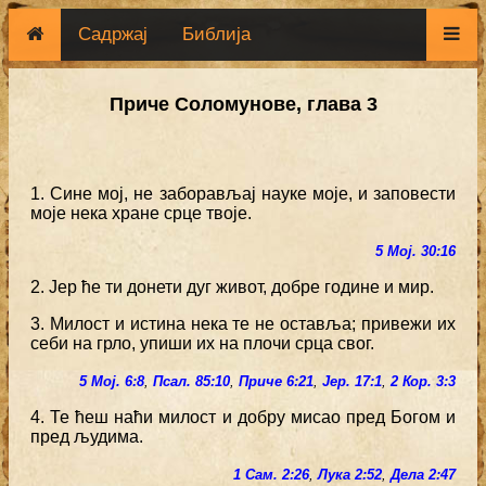
Садржај
Библија
Приче Соломунове, глава 3
1. Сине мој, не заборављај науке моје, и заповести
моје нека хране срце твоје.
5 Мој. 30:16
2. Јер ће ти донети дуг живот, добре године и мир.
3. Милост и истина нека те не оставља; привежи их
себи на грло, упиши их на плочи срца свог.
5 Мој. 6:8
,
Псал. 85:10
,
Приче 6:21
,
Јер. 17:1
,
2 Кор. 3:3
4. Те ћеш наћи милост и добру мисао пред Богом и
пред људима.
1 Сам. 2:26
,
Лука 2:52
,
Дела 2:47