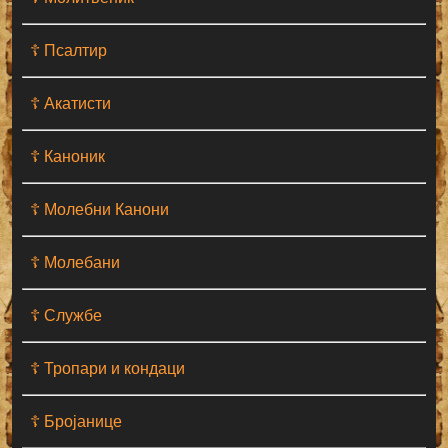
☦ Псалтир
☦ Акатисти
☦ Каноник
☦ Молебни Канони
☦ Молебани
☦ Службе
☦ Тропари и кондаци
☦ Бројанице