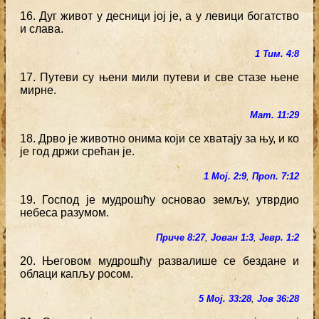
16. Дуг живот у десници јој је, а у левици богатство
и слава.
1 Тим. 4:8
17. Путеви су њени мили путеви и све стазе њене
мирне.
Мат. 11:29
18. Дрво је животно онима који се хватају за њу, и ко
је год држи срећан је.
1 Мој. 2:9
,
Проп. 7:12
19. Господ је мудрошћу основао земљу, утврдио
небеса разумом.
Приче 8:27
,
Јован 1:3
,
Јевр. 1:2
20. Његовом мудрошћу развалише се бездане и
облаци капљу росом.
5 Мој. 33:28
,
Јов 36:28