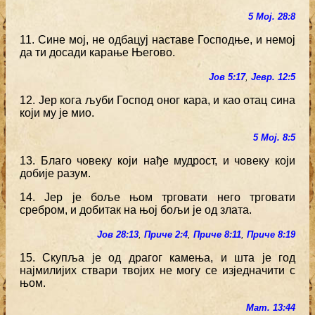
5 Мој. 28:8
11. Сине мој, не одбацуј наставе Господње, и немој
да ти досади карање Његово.
Јов 5:17
,
Јевр. 12:5
12. Јер кога љуби Господ оног кара, и као отац сина
који му је мио.
5 Мој. 8:5
13. Благо човеку који нађе мудрост, и човеку који
добије разум.
14. Јер је боље њом трговати него трговати
сребром, и добитак на њој бољи је од злата.
Јов 28:13
,
Приче 2:4
,
Приче 8:11
,
Приче 8:19
15. Скупља је од драгог камења, и шта је год
најмилијих ствари твојих не могу се изједначити с
њом.
Мат. 13:44