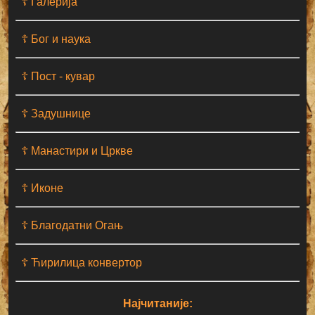
☦ Галерија
☦ Бог и наука
☦ Пост - кувар
☦ Задушнице
☦ Манастири и Цркве
☦ Иконе
☦ Благодатни Огањ
☦ Ћирилица конвертор
Најчитаније: