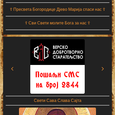
☦ Пресвета Богородице Дјево Марија спаси нас ☦
☦ Сви Свети молите Бога за нас ☦
Свети Сава Слава Сајта