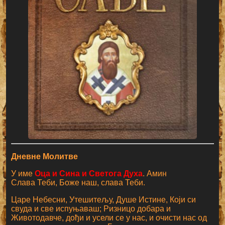
Дневне Молитве
У име
Оца и Сина и Светога Духа
. Амин
Слава Теби, Боже наш, слава Теби.
Царе Небесни, Утешитељу, Душе Истине, Који си
свуда и све испуњаваш; Ризницо добара и
Животодавче, дођи и усели се у нас, и очисти нас од