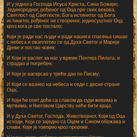
И у једнога Господа Исуса Христа, Сина Божијег,
Јединородног, рођеног од Оца пре свих векова,
Светлост од Светлости, Бога истинитог од Бога
истинитог, рођеног не створеног, једносуштног Оцу,
кроз кога је све постало;
Који је ради нас људи и ради нашега спасења сишао
с небеса и оваплотио се од Духа Светог и Марије
Дјеве и постао човек;
И Који је распет за нас у време Понтија Пилата, и
страдао и погребен;
И Који је васкрсао у трећи дан по Писму;
И Који се вазнео на небеса и седи с десне стране
Оца;
И Који ће опет доћи са славом да суди живима и
мртвима, и Његовом Царству неће бити краја.
И у Духа Светог, Господа, Животворног, Који од Оца
исходи, Који се заједно са Оцем и Сином обожава и
слави, Који је говорио кроз пророке.