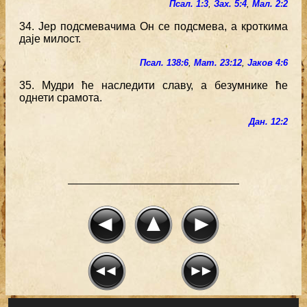
Псал. 1:3
,
Зах. 5:4
,
Мал. 2:2
34. Јер подсмевачима Он се подсмева, а кроткима
даје милост.
Псал. 138:6
,
Мат. 23:12
,
Јаков 4:6
35. Мудри ће наследити славу, а безумнике ће
однети срамота.
Дан. 12:2