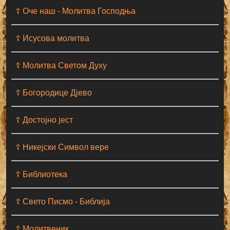
☦ Оче наш - Moлитва Господња
☦ Исусова молитва
☦ Молитва Светом Духу
☦ Богородице Дјево
☦ Достојно јест
☦ Никејски Символ вере
☦ Библиотека
☦ Свето Писмо - Библија
☦ Молитвеник