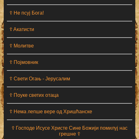
☦ Не псуј Бога!
☦ Aкатисти
☦ Молитве
☦ Појмовник
☦ Свети Огањ - Јерусалим
☦ Поуке светих отаца
☦ Нема лепше вере од Хришћанске
☦ Господе Исусе Христе Сине Божији помилуј нас
грешне ☦