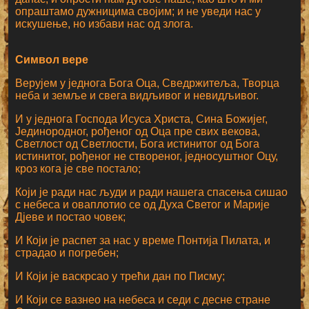
опраштамо дужницима својим; и не уведи нас у
искушење, но избави нас од злога.
Символ вере
Верујем у једнога Бога Оца, Сведржитеља, Творца
неба и земље и свега видљивог и невидљивог.
И у једнога Господа Исуса Христа, Сина Божијег,
Јединородног, рођеног од Оца пре свих векова,
Светлост од Светлости, Бога истинитог од Бога
истинитог, рођеног не створеног, једносуштног Оцу,
кроз кога је све постало;
Који је ради нас људи и ради нашега спасења сишао
с небеса и оваплотио се од Духа Светог и Марије
Дјеве и постао човек;
И Који је распет за нас у време Понтија Пилата, и
страдао и погребен;
И Који је васкрсао у трећи дан по Писму;
И Који се вазнео на небеса и седи с десне стране