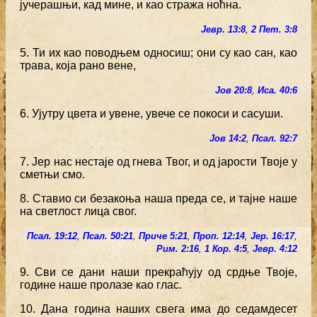
јучерашњи, кад мине, и као стража ноћна.
Јевр. 13:8
,
2 Пет. 3:8
5. Ти их као поводњем односиш; они су као сан, као
трава, која рано вене,
Јов 20:8
,
Иса. 40:6
6. Ујутру цвета и увене, увече се покоси и сасуши.
Јов 14:2
,
Псал. 92:7
7. Јер нас нестаје од гнева Твог, и од јарости Твоје у
сметњи смо.
8. Ставио си безакоња наша преда се, и тајне наше
на светлост лица свог.
Псал. 19:12
,
Псал. 50:21
,
Приче 5:21
,
Проп. 12:14
,
Јер. 16:17
,
Рим. 2:16
,
1 Кор. 4:5
,
Јевр. 4:12
9. Сви се дани наши прекраћују од срдње Твоје,
године наше пролазе као глас.
10. Дана година наших свега има до седамдесет