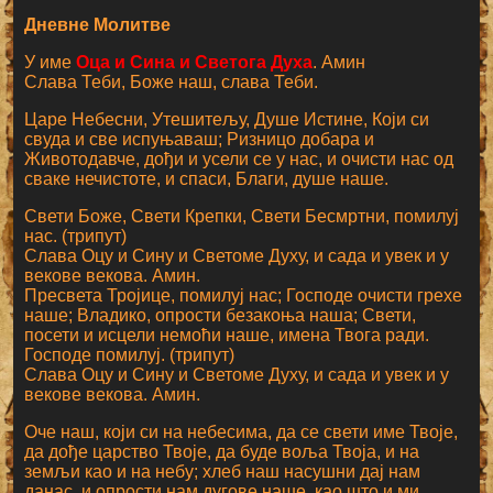
Дневне Молитве
У име
Оца и Сина и Светога Духа
. Амин
Слава Теби, Боже наш, слава Теби.
Царе Небесни, Утешитељу, Душе Истине, Који си
свуда и све испуњаваш; Ризницо добара и
Животодавче, дођи и усели се у нас, и очисти нас од
сваке нечистоте, и спаси, Благи, душе наше.
Свети Боже, Свети Крепки, Свети Бесмртни, помилуј
нас. (трипут)
Слава Оцу и Сину и Светоме Духу, и сада и увек и у
векове векова. Амин.
Пресвета Тројице, помилуј нас; Господе очисти грехе
наше; Владико, опрости безакоња наша; Свети,
посети и исцели немоћи наше, имена Твога ради.
Господе помилуј. (трипут)
Слава Оцу и Сину и Светоме Духу, и сада и увек и у
векове векова. Амин.
Оче наш, који си на небесима, да се свети име Твоје,
да дође царство Твоје, да буде воља Твоја, и на
земљи као и на небу; хлеб наш насушни дај нам
данас, и опрости нам дугове наше, као што и ми