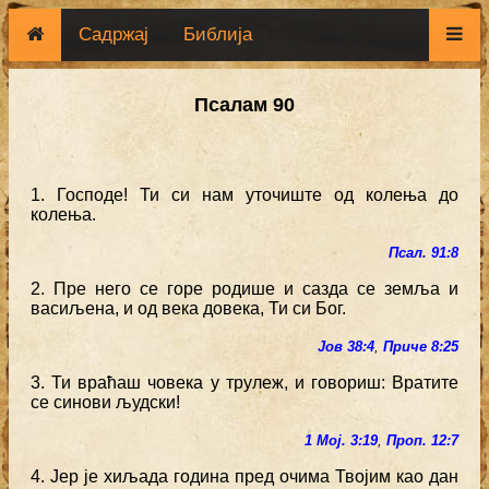
Садржај
Библија
Псалам 90
1. Господе! Ти си нам уточиште од колења до
колења.
Псал. 91:8
2. Пре него се горе родише и сазда се земља и
васиљена, и од века довека, Ти си Бог.
Јов 38:4
,
Приче 8:25
3. Ти враћаш човека у трулеж, и говориш: Вратите
се синови људски!
1 Мој. 3:19
,
Проп. 12:7
4. Јер је хиљада година пред очима Твојим као дан