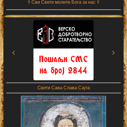
☦ Сви Свети молите Бога за нас ☦
Свети Сава Слава Сајта