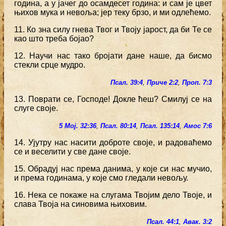
година, а у јачег до осамдесет година: и сам је цвет
њихов мука и невоља; јер теку брзо, и ми одлећемо.
11. Ко зна силу гнева Твог и Твоју јарост, да би Те се
као што треба бојао?
12. Научи нас тако бројати дане наше, да бисмо
стекли срце мудро.
Псал. 39:4
,
Приче 2:2
,
Проп. 7:3
13. Поврати се, Господе! Докле ћеш? Смилуј се на
слуге своје.
5 Мој. 32:36
,
Псал. 80:14
,
Псал. 135:14
,
Амос 7:6
14. Ујутру нас насити доброте своје, и радоваћемо
се и веселити у све дане своје.
15. Обрадуј нас према данима, у које си нас мучио,
и према годинама, у које смо гледали невољу.
16. Нека се покаже на слугама Твојим дело Твоје, и
слава Твоја на синовима њиховим.
Псал. 44:1
,
Авак. 3:2