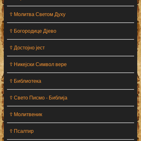
☦ Молитва Светом Духу
☦ Богородице Дјево
☦ Достојно јест
☦ Никејски Символ вере
☦ Библиотека
☦ Свето Писмо - Библија
☦ Молитвеник
☦ Псалтир