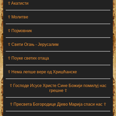
☦ Aкатисти
☦ Молитве
☦ Појмовник
☦ Свети Огањ - Јерусалим
☦ Поуке светих отаца
☦ Нема лепше вере од Хришћанске
☦ Господе Исусе Христе Сине Божији помилуј нас
грешне ☦
☦ Пресвета Богородице Дјево Марија спаси нас ☦