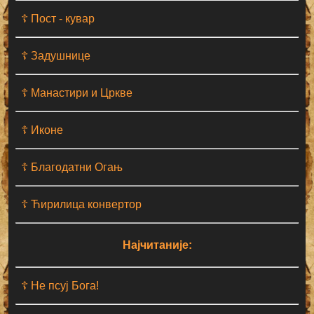
☦ Пост - кувар
☦ Задушнице
☦ Манастири и Цркве
☦ Иконе
☦ Благодатни Огањ
☦ Ћирилица конвертор
Најчитаније:
☦ Не псуј Бога!