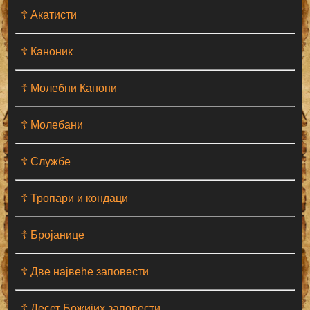
☦ Акатисти
☦ Каноник
☦ Молебни Канони
☦ Молебани
☦ Службе
☦ Тропари и кондаци
☦ Бројанице
☦ Две највеће заповести
☦ Десет Божијих заповести