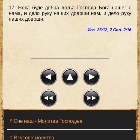
17. Нека буде добра воља Господа Бога нашег с
нама, и дело руку наших доврши нам, и дело руку
наших доврши.
Иса. 26:12
,
2 Сол. 2:16
☦ Оче наш - Moлитва Господња
☦ Исусова молитва