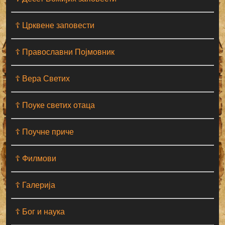
☦ Црквене заповести
☦ Православни Појмовник
☦ Вера Светих
☦ Поуке светих отаца
☦ Поучне приче
☦ Филмови
☦ Галерија
☦ Бог и наука