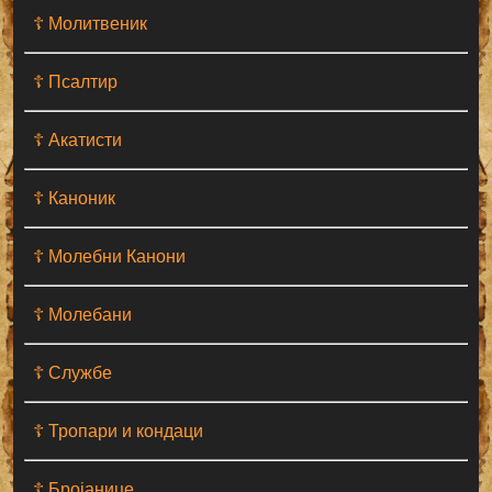
☦ Молитвеник
☦ Псалтир
☦ Акатисти
☦ Каноник
☦ Молебни Канони
☦ Молебани
☦ Службе
☦ Тропари и кондаци
☦ Бројанице