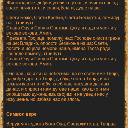
Животодавче, дођи и усели се у нас, и очисти нас од
сваке нечистоте, и спаси, Благи, душе наше.
Свети Боже, Свети Крепки, Свети Бесмртни, помилуј
нас. (трипут)
Слава Оцу и Сину и Светоме Духу, и сада и увек и у
векове векова. Амин.
Пресвета Тројице, помилуј нас; Господе очисти грехе
наше; Владико, опрости безакоња наша; Свети,
посети и исцели немоћи наше, имена Твога ради.
Господе помилуј. (трипут)
Слава Оцу и Сину и Светоме Духу, и сада и увек и у
векове векова. Амин.
Оче наш, који си на небесима, да се свети име Твоје,
да дође царство Твоје, да буде воља Твоја, и на
земљи као и на небу; хлеб наш насушни дај нам
данас, и опрости нам дугове наше, као што и ми
опраштамо дужницима својим; и не уведи нас у
искушење, но избави нас од злога.
Символ вере
Верујем у једнога Бога Оца, Сведржитеља, Творца