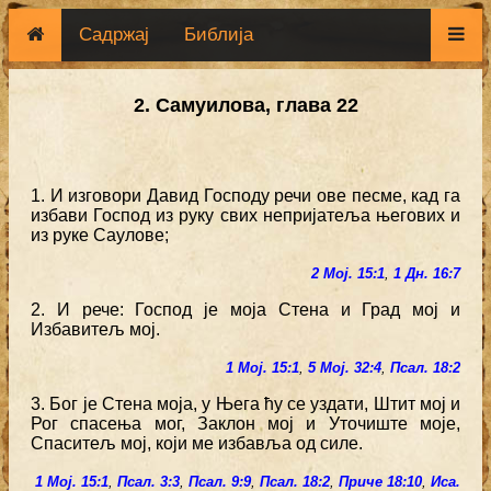
Садржај
Библија
2. Самуилова, глава 22
1. И изговори Давид Господу речи ове песме, кад га
избави Господ из руку свих непријатеља његових и
из руке Саулове;
2 Мој. 15:1
,
1 Дн. 16:7
2. И рече: Господ је моја Стена и Град мој и
Избавитељ мој.
1 Мој. 15:1
,
5 Мој. 32:4
,
Псал. 18:2
3. Бог је Стена моја, у Њега ћу се уздати, Штит мој и
Рог спасења мог, Заклон мој и Уточиште моје,
Спаситељ мој, који ме избавља од силе.
1 Мој. 15:1
,
Псал. 3:3
,
Псал. 9:9
,
Псал. 18:2
,
Приче 18:10
,
Иса.