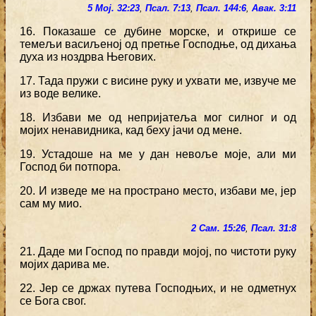
5 Мој. 32:23
,
Псал. 7:13
,
Псал. 144:6
,
Авак. 3:11
16. Показаше се дубине морске, и открише се
темељи васиљеној од претње Господње, од дихања
духа из ноздрва Његових.
17. Тада пружи с висине руку и ухвати ме, извуче ме
из воде велике.
18. Избави ме од непријатеља мог силног и од
мојих ненавидника, кад беху јачи од мене.
19. Устадоше на ме у дан невоље моје, али ми
Господ би потпора.
20. И изведе ме на пространо место, избави ме, јер
сам му мио.
2 Сам. 15:26
,
Псал. 31:8
21. Даде ми Господ по правди мојој, по чистоти руку
мојих дарива ме.
22. Јер се држах путева Господњих, и не одметнух
се Бога свог.