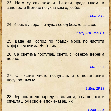
23. Него су сви закони Његови преда мном, и
заповести Његове не уклањам од себе.
5 Мој. 7:12
24. И бих му веран, и чувах се од безакоња свог.
1 Мој. 6:9
,
Јов 1:1
25. Даде ми Господ по правди мојој, по чистоти
мојој пред очима Његовим.
26. Са светима поступаш свето, с човеком верним
верно;
Мат. 5:7
27. С чистим чисто поступаш, а с неваљалим
насупрот њему.
3 Мој. 26:23
28. Јер помажеш народу невољном, а на поносите
спушташ очи своје и понижаваш их.
Псал. 12:5