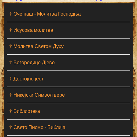
☦ Оче наш - Moлитва Господња
☦ Исусова молитва
☦ Молитва Светом Духу
☦ Богородице Дјево
☦ Достојно јест
☦ Никејски Символ вере
☦ Библиотека
☦ Свето Писмо - Библија