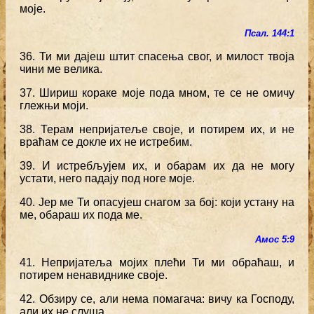
моје.
Псал. 144:1
36. Ти ми дајеш штит спасења свог, и милост твоја
чини ме велика.
37. Шириш кораке моје пода мном, те се не омичу
глежњи моји.
38. Терам непријатеље своје, и потирем их, и не
враћам се докле их не истребим.
39. И истребљујем их, и обарам их да не могу
устати, него падају под ноге моје.
40. Јер ме Ти опасујеш снагом за бој: који устану на
ме, обараш их пода ме.
Амос 5:9
41. Непријатеља мојих плећи Ти ми обраћаш, и
потирем ненавиднике своје.
42. Обзиру се, али нема помагача: вичу ка Господу,
али их не слуша.