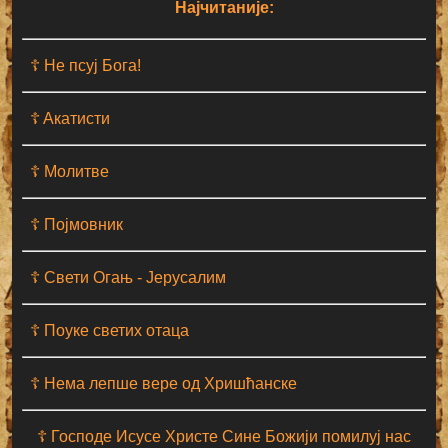
Најчитаније:
☦ Не псуј Бога!
☦ Aкатисти
☦ Молитве
☦ Појмовник
☦ Свети Огањ - Јерусалим
☦ Поуке светих отаца
☦ Нема лепше вере од Хришћанске
☦ Господе Исусе Христе Сине Божији помилуј нас