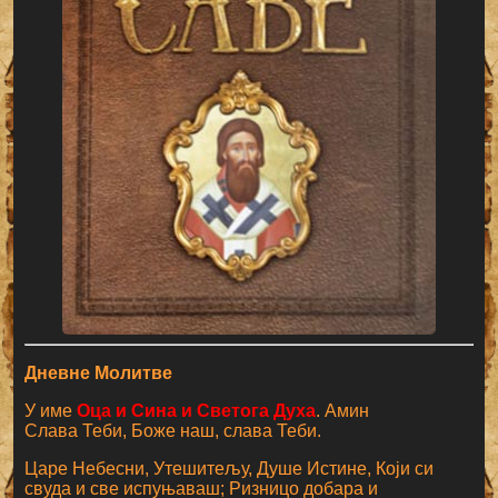
Дневне Молитве
У име
Оца и Сина и Светога Духа
. Амин
Слава Теби, Боже наш, слава Теби.
Царе Небесни, Утешитељу, Душе Истине, Који си
свуда и све испуњаваш; Ризницо добара и