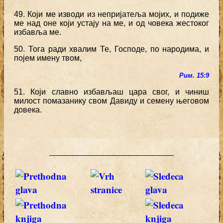
49. Који ме изводи из непријатеља мојих, и подиже
ме над оне који устају на ме, и од човека жестоког
избавља ме.
50. Тога ради хвалим Те, Господе, по народима, и
појем имену твом,
Рим. 15:9
51. Који славно избављаш цара свог, и чиниш
милост помазанику свом Давиду и семену његовом
довека.