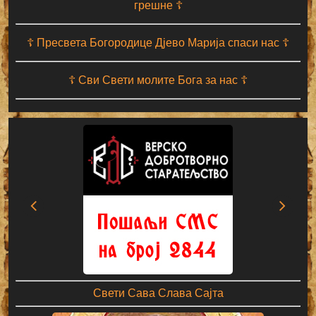
грешне ☦
☦ Пресвета Богородице Дјево Марија спаси нас ☦
☦ Сви Свети молите Бога за нас ☦
Свети Сава Слава Сајта