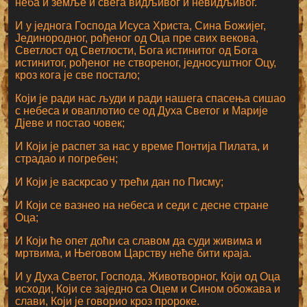
неба и земље и свега видљивог и невидљивог.
И у једнога Господа Исуса Христа, Сина Божијег,
Јединородног, рођеног од Оца пре свих векова,
Светлост од Светлости, Бога истинитог од Бога
истинитог, рођеног не створеног, једносуштног Оцу,
кроз кога је све постало;
Који је ради нас људи и ради нашега спасења сишао
с небеса и оваплотио се од Духа Светог и Марије
Дјеве и постао човек;
И Који је распет за нас у време Понтија Пилата, и
страдао и погребен;
И Који је васкрсао у трећи дан по Писму;
И Који се вазнео на небеса и седи с десне стране
Оца;
И Који ће опет доћи са славом да суди живима и
мртвима, и Његовом Царству неће бити краја.
И у Духа Светог, Господа, Животворног, Који од Оца
исходи, Који се заједно са Оцем и Сином обожава и
слави, Који је говорио кроз пророке.