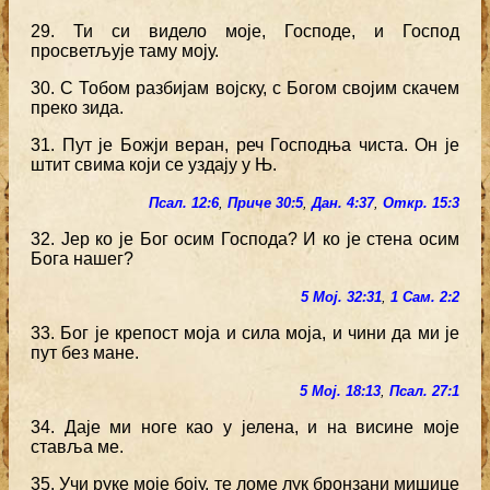
29. Ти си видело моје, Господе, и Господ
просветљује таму моју.
30. С Тобом разбијам војску, с Богом својим скачем
преко зида.
31. Пут је Божји веран, реч Господња чиста. Он је
штит свима који се уздају у Њ.
Псал. 12:6
,
Приче 30:5
,
Дан. 4:37
,
Откр. 15:3
32. Јер ко је Бог осим Господа? И ко је стена осим
Бога нашег?
5 Мој. 32:31
,
1 Сам. 2:2
33. Бог је крепост моја и сила моја, и чини да ми је
пут без мане.
5 Мој. 18:13
,
Псал. 27:1
34. Даје ми ноге као у јелена, и на висине моје
ставља ме.
35. Учи руке моје боју, те ломе лук бронзани мишице