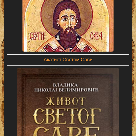
Акатист Светом Сави