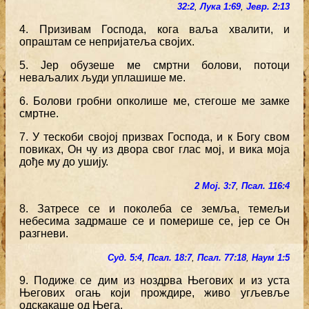
32:2
,
Лука 1:69
,
Јевр. 2:13
4. Призивам Господа, кога ваља хвалити, и
опраштам се непријатеља својих.
5. Јер обузеше ме смртни болови, потоци
неваљалих људи уплашише ме.
6. Болови гробни опколише ме, стегоше ме замке
смртне.
7. У тескоби својој призвах Господа, и к Богу свом
повиках, Он чу из двора свог глас мој, и вика моја
дође му до ушију.
2 Мој. 3:7
,
Псал. 116:4
8. Затресе се и поколеба се земља, темељи
небесима задрмаше се и померише се, јер се Он
разгневи.
Суд. 5:4
,
Псал. 18:7
,
Псал. 77:18
,
Наум 1:5
9. Подиже се дим из ноздрва Његових и из уста
Његових огањ који прождире, живо угљевље
одскакаше од Њега.