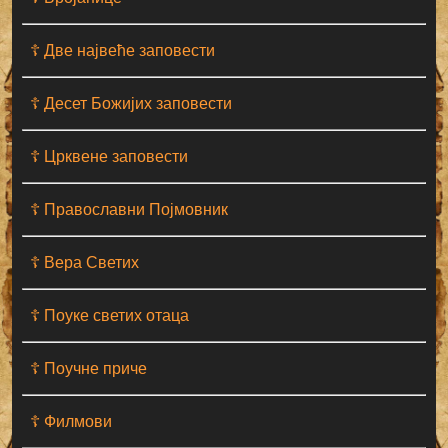
☦ Две највеће заповести
☦ Десет Божијих заповести
☦ Црквене заповести
☦ Православни Појмовник
☦ Вера Светих
☦ Поуке светих отаца
☦ Поучне приче
☦ Филмови