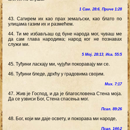
1 Сам. 28:6
,
Приче 1:28
43. Сатирем их као прах земаљски, као блато по
улицама газим их и размећем.
44. Ти ме избављаш од буне народа мог, чуваш ме
да сам глава народима; народ ког не познавах
служи ми.
5 Мој. 28:13
,
Иса. 55:5
45. Туђини ласкају ми, чујући покоравају ми се.
46. Туђини бледе, дрхћу у градовима својим.
Мих. 7:17
47. Жив је Господ, и да је благословена Стена моја.
Да се узвиси Бог, Стена спасења мог.
Псал. 89:26
48. Бог, који ми даје освету, и покорава ми народе,
Псал. 144:2