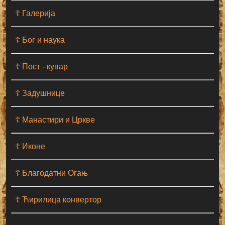
☦ Галерија
☦ Бог и наука
☦ Пост - кувар
☦ Задушнице
☦ Манастири и Цркве
☦ Иконе
☦ Благодатни Огањ
☦ Ћирилица конвертор