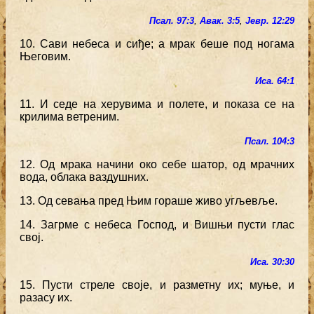
Псал. 97:3
,
Авак. 3:5
,
Јевр. 12:29
10. Сави небеса и сиђе; а мрак беше под ногама
Његовим.
Иса. 64:1
11. И седе на херувима и полете, и показа се на
крилима ветреним.
Псал. 104:3
12. Од мрака начини око себе шатор, од мрачних
вода, облака ваздушних.
13. Од севања пред Њим гораше живо угљевље.
14. Загрме с небеса Господ, и Вишњи пусти глас
свој.
Иса. 30:30
15. Пусти стреле своје, и разметну их; муње, и
разасу их.