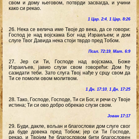
свом и дому његовом, потврди засвагда, и учини
како си рекао.
1 Цар. 2:4
,
1 Цар. 8:26
26. Нека се велича име Твоје до века, да се говори:
Господ је над војскама Бог над Израиљем; и дом
слуге Твог Давида нека стоји тврдо пред Тобом.
Псал. 72:19
,
Мат. 6:9
27. Јер си Ти, Господе над војскама, Боже
Израиљев, јавио слузи свом говорећи: Дом ћу
сазидати теби. Зато слуга Твој нађе у срцу свом да
Ти се помоли овом молитвом.
1 Дн. 17:10
,
1 Дн. 17:25
28. Тако, Господе, Господе, Ти си Бог, и речи су Твоје
истина; Ти си ово добро обрекао слузи свом.
Јован 17:17
29. Буди, дакле, вољан и благослови дом слуге свог
да буде довека пред Тобом; јер си Ти Господе,
рекао, и Твојим ће благословом бити благословен