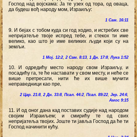
Господ над војскама: Ја те узех од тора, од оваца,
да будеш вођ народу мом, Израиљу:
1 Сам. 16:11
9. И бејах с тобом куда си год ходио, и истребих све
непријатеље твоје испред тебе, и стекох ти име
велико, као што је име великих људи који су на
земљи.
1 Мој. 12:2
,
2 Сам. 8:13
,
1 Дн. 17:8
,
Лука 1:52
10. И одредићу место народу свом Израиљу, и
посадићу га, те ће наставати у свом месту, и неће се
више претресати, нити ће их више мучити
неправедници као пре,
2 Цар. 21:8
,
2 Дн. 33:8
,
Псал. 44:2
,
Псал. 89:22
,
Јер. 24:6
,
Амос 9:15
11. И од оног дана кад поставих судије над народом
својим Израиљем; и смирићу те од свих
непријатеља твојих. Јоште ти јавља Господ да ће ти
Господ начинити кућу.