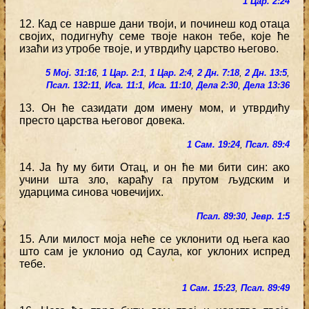
1 Цар. 2:24
12. Кад се наврше дани твоји, и починеш код отаца
својих, подигнућу семе твоје након тебе, које ће
изаћи из утробе твоје, и утврдићу царство његово.
5 Мој. 31:16
,
1 Цар. 2:1
,
1 Цар. 2:4
,
2 Дн. 7:18
,
2 Дн. 13:5
,
Псал. 132:11
,
Иса. 11:1
,
Иса. 11:10
,
Дела 2:30
,
Дела 13:36
13. Он ће сазидати дом имену мом, и утврдићу
престо царства његовог довека.
1 Сам. 19:24
,
Псал. 89:4
14. Ја ћу му бити Отац, и он ће ми бити син: ако
учини шта зло, караћу га прутом људским и
ударцима синова човечијих.
Псал. 89:30
,
Јевр. 1:5
15. Али милост моја неће се уклонити од њега као
што сам је уклонио од Саула, ког уклоних испред
тебе.
1 Сам. 15:23
,
Псал. 89:49