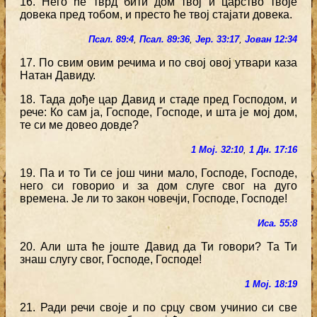
16. Него ће тврд бити дом твој и царство твоје
довека пред тобом, и престо ће твој стајати довека.
Псал. 89:4
,
Псал. 89:36
,
Јер. 33:17
,
Јован 12:34
17. По свим овим речима и по свој овој утвари каза
Натан Давиду.
18. Тада дође цар Давид и стаде пред Господом, и
рече: Ко сам ја, Господе, Господе, и шта је мој дом,
те си ме довео довде?
1 Мој. 32:10
,
1 Дн. 17:16
19. Па и то Ти се још чини мало, Господе, Господе,
него си говорио и за дом слуге свог на дуго
времена. Је ли то закон човечји, Господе, Господе!
Иса. 55:8
20. Али шта ће јоште Давид да Ти говори? Та Ти
знаш слугу свог, Господе, Господе!
1 Мој. 18:19
21. Ради речи своје и по срцу свом учинио си све