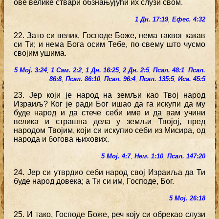
ове велике ствари обзнањујући их слузи свом.
1 Дн. 17:19
,
Ефес. 4:32
22. Зато си велик, Господе Боже, нема таквог какав
си Ти; и нема Бога осим Тебе, по свему што чусмо
својим ушима.
5 Мој. 3:24
,
1 Сам. 2:2
,
1 Дн. 16:25
,
2 Дн. 2:5
,
Псал. 48:1
,
Псал.
86:8
,
Псал. 86:10
,
Псал. 96:4
,
Псал. 135:5
,
Иса. 45:5
23. Јер који је народ на земљи као Твој народ
Израиљ? Ког је ради Бог ишао да га искупи да му
буде народ и да стече себи име и да вам учини
велика и страшна дела у земљи Твојој, пред
народом Твојим, који си искупио себи из Мисира, од
народа и богова њихових.
5 Мој. 4:7
,
Нем. 1:10
,
Псал. 147:20
24. Јер си утврдио себи народ свој Израиља да Ти
буде народ довека; а Ти си им, Господе, Бог.
5 Мој. 26:18
25. И тако, Господе Боже, реч коју си обрекао слузи