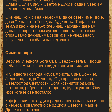
Слава Оцу и Сину и Светоме Духу, и сада и увек и у
векове векова. Амин.
Оче наш, који си на небесима, да се свети име Твоје,
да дође царство Твоје, да буде воља Твоја, и на
земљи као и на небу; хлеб наш насушни дај нам
данас, и опрости нам дугове наше, као што и ми
опраштамо дужницима својим; и не уведи нас у
искушење, но избави нас од злога.
Символ вере
Верујем у једнога Бога Оца, Сведржитеља, Творца
неба и земље и свега видљивог и невидљивог.
И у једнога Господа Исуса Христа, Сина Божијег,
Јединородног, рођеног од Оца пре свих векова,
Светлост од Светлости, Бога истинитог од Бога
истинитог, рођеног не створеног, једносуштног Оцу,
кроз кога је све постало;
Који је ради нас људи и ради нашега спасења сишао
с небеса и оваплотио се од Духа Светог и Марије
Дјеве и постао човек;