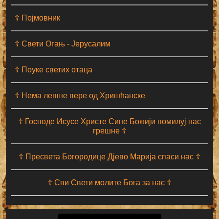
☦ Појмовник
☦ Свети Огањ - Јерусалим
☦ Поуке светих отаца
☦ Нема лепше вере од Хришћанске
☦ Господе Исусе Христе Сине Божији помилуј нас
грешне ☦
☦ Пресвета Богородице Дјево Марија спаси нас ☦
☦ Сви Свети молите Бога за нас ☦