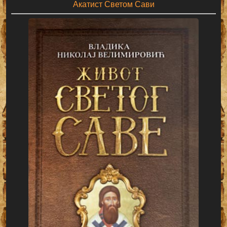
Акатист Светом Сави