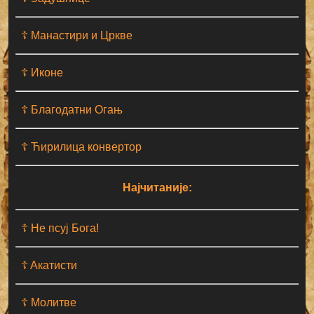
☦ Манастири и Цркве
☦ Иконе
☦ Благодатни Огањ
☦ Ћирилица конвертор
Најчитаније:
☦ Не псуј Бога!
☦ Aкатисти
☦ Молитве