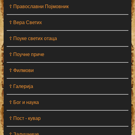
☦ Православни Појмовник
☦ Вера Светих
☦ Поуке светих отаца
☦ Поучне приче
☦ Филмови
☦ Галерија
☦ Бог и наука
☦ Пост - кувар
☦ Задушнице