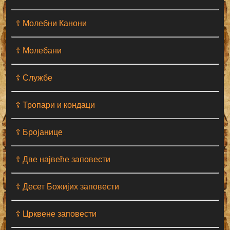
☦ Молебни Канони
☦ Молебани
☦ Службе
☦ Тропари и кондаци
☦ Бројанице
☦ Две највеће заповести
☦ Десет Божијих заповести
☦ Црквене заповести