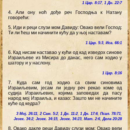
1 Цар. 8:17
,
1 Дн. 22:7
4. Али ону ноћ дође реч Господња к Натану
говорећи:
5. Иди и реци слузи мом Давиду: Овако вели Господ:
Ти ли ћеш ми начинити кућу да у њој наставам?
1 Цар. 5:3
,
Иса. 66:1
6. Кад нисам наставао у кући од кад изведох синове
Израиљеве из Мисира до данас, него сам ходио у
шатору и у наслону.
1 Цар. 8:16
7. Куда сам год ходио са свим синовима
Израиљевим, јесам ли једну реч рекао коме од
судија Израиљевих, којима заповедах да пасу
народ мој Израиља, и казао: Зашто ми не начините
куће од кедра?
3 Мој. 26:11
,
2 Сам. 5:2
,
1 Дн. 11:2
,
1 Дн. 17:6
,
Псал. 78:71
,
Језек. 34:2
,
Језек. 34:15
,
Језек. 34:23
,
Мат. 2:6
,
Дела 20:28
8. Овако дакле реци Давиду слузи мом: Овако вели