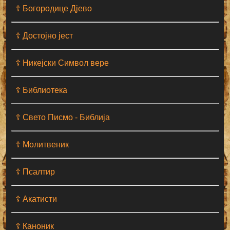
☦ Богородице Дјево
☦ Достојно јест
☦ Никејски Символ вере
☦ Библиотека
☦ Свето Писмо - Библија
☦ Молитвеник
☦ Псалтир
☦ Акатисти
☦ Каноник