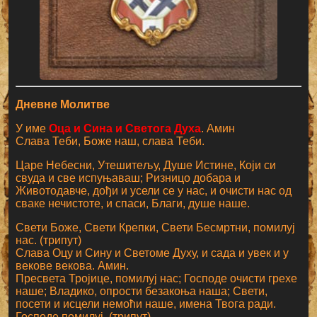
Дневне Молитве
У име
Оца и Сина и Светога Духа
. Амин
Слава Теби, Боже наш, слава Теби.
Царе Небесни, Утешитељу, Душе Истине, Који си
свуда и све испуњаваш; Ризницо добара и
Животодавче, дођи и усели се у нас, и очисти нас од
сваке нечистоте, и спаси, Благи, душе наше.
Свети Боже, Свети Крепки, Свети Бесмртни, помилуј
нас. (трипут)
Слава Оцу и Сину и Светоме Духу, и сада и увек и у
векове векова. Амин.
Пресвета Тројице, помилуј нас; Господе очисти грехе
наше; Владико, опрости безакоња наша; Свети,
посети и исцели немоћи наше, имена Твога ради.
Господе помилуј. (трипут)