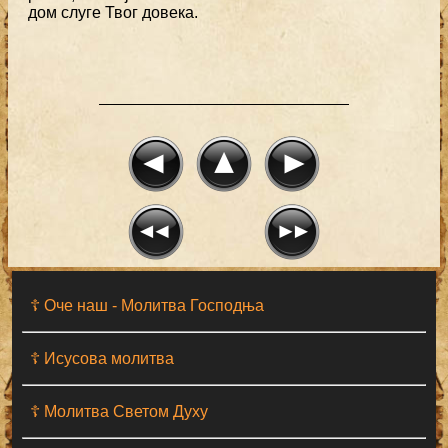
дом слуге Твог довека.
☦ Оче наш - Moлитва Господња
☦ Исусова молитва
☦ Молитва Светом Духу