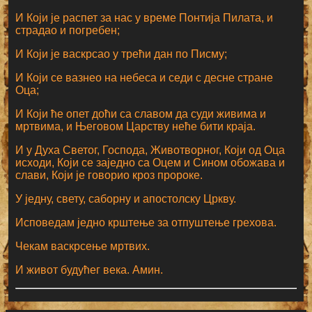
И Који је распет за нас у време Понтија Пилата, и
страдао и погребен;
И Који је васкрсао у трећи дан по Писму;
И Који се вазнео на небеса и седи с десне стране
Оца;
И Који ће опет доћи са славом да суди живима и
мртвима, и Његовом Царству неће бити краја.
И у Духа Светог, Господа, Животворног, Који од Оца
исходи, Који се заједно са Оцем и Сином обожава и
слави, Који је говорио кроз пророке.
У једну, свету, саборну и апостолску Цркву.
Исповедам једно крштење за отпуштење грехова.
Чекам васкрсење мртвих.
И живот будућег века. Амин.