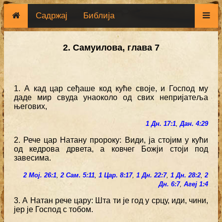
Садржај
Библија
2. Самуилова, глава 7
1. А кад цар сеђаше код куће своје, и Господ му
даде мир свуда унаоколо од свих непријатеља
његових,
1 Дн. 17:1
,
Дан. 4:29
2. Рече цар Натану пророку: Види, ја стојим у кући
од кедрова дрвета, а ковчег Божји стоји под
завесима.
2 Мој. 26:1
,
2 Сам. 5:11
,
1 Цар. 8:17
,
1 Дн. 22:7
,
1 Дн. 28:2
,
2
Дн. 6:7
,
Агеј 1:4
3. А Натан рече цару: Шта ти је год у срцу, иди, чини,
јер је Господ с тобом.