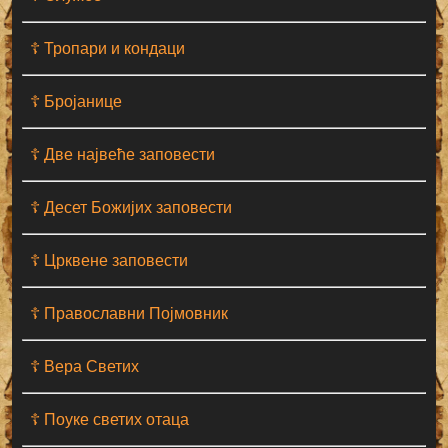
☦ Тропари и кондаци
☦ Бројанице
☦ Две највеће заповести
☦ Десет Божијих заповести
☦ Црквене заповести
☦ Православни Појмовник
☦ Вера Светих
☦ Поуке светих отаца