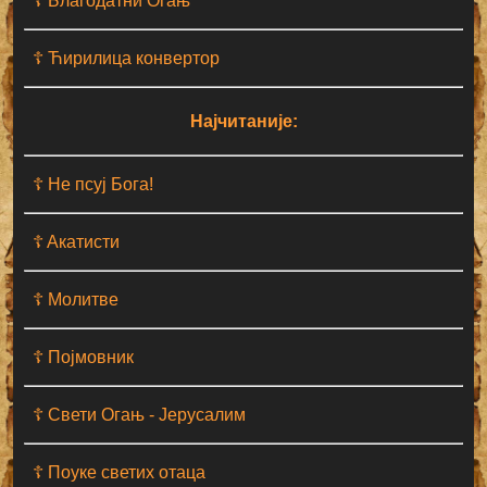
☦ Благодатни Огањ
☦ Ћирилица конвертор
Најчитаније:
☦ Не псуј Бога!
☦ Aкатисти
☦ Молитве
☦ Појмовник
☦ Свети Огањ - Јерусалим
☦ Поуке светих отаца