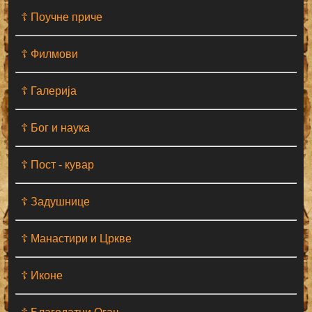
☦ Поучне приче
☦ Филмови
☦ Галерија
☦ Бог и наука
☦ Пост - кувар
☦ Задушнице
☦ Манастири и Цркве
☦ Иконе