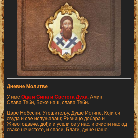
Дневне Молитве
У име
Оца и Сина и Светога Духа
. Амин
Слава Теби, Боже наш, слава Теби.
Царе Небесни, Утешитељу, Душе Истине, Који си
свуда и све испуњаваш; Ризницо добара и
Животодавче, дођи и усели се у нас, и очисти нас од
сваке нечистоте, и спаси, Благи, душе наше.