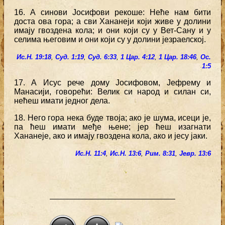
16. А синови Јосифови рекоше: Неће нам бити
доста ова гора; а сви Хананеји који живе у долини
имају гвоздена кола; и они који су у Вет-Сану и у
селима његовим и они који су у долини језраелској.
Ис.Н. 19:18
,
Суд. 1:19
,
Суд. 6:33
,
1 Цар. 4:12
,
1 Цар. 18:46
,
Ос.
1:5
17. А Исус рече дому Јосифовом, Јефрему и
Манасији, говорећи: Велик си народ и силан си,
нећеш имати једног дела.
18. Него гора нека буде твоја; ако је шума, исеци је,
па ћеш имати међе њене; јер ћеш изагнати
Хананеје, ако и имају гвоздена кола, ако и јесу јаки.
Ис.Н. 11:4
,
Ис.Н. 13:6
,
Рим. 8:31
,
Јевр. 13:6