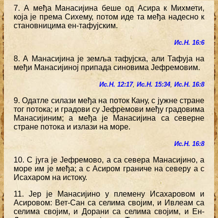
7. А међа Манасијина беше од Асира к Михмети,
која је према Сихему, потом иде та међа надесно к
становницима ен-тафујским.
Ис.Н. 16:6
8. А Манасијина је земља тафујска, али Тафуја на
међи Манасијиној припада синовима Јефремовим.
Ис.Н. 12:17
,
Ис.Н. 15:34
,
Ис.Н. 16:8
9. Одатле силази међа на поток Кану, с јужне стране
тог потока; и градови су Јефремови међу градовима
Манасијиним; а међа је Манасијина са северне
стране потока и излази на море.
Ис.Н. 16:8
10. С југа је Јефремово, а са севера Манасијино, а
море им је међа; а с Асиром граниче на северу а с
Исахаром на истоку.
11. Јер је Манасијино у племену Исахаровом и
Асировом: Вет-Сан са селима својим, и Ивлеам са
селима својим, и Дорани са селима својим, и Ен-