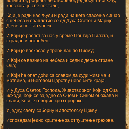
истинитог, рођеног не створеног, једносуштног Оцу,
кроз кога је све постало;
Који је ради нас људи и ради нашега спасења сишао
с небеса и оваплотио се од Духа Светог и Марије
Дјеве и постао човек;
И Који је распет за нас у време Понтија Пилата, и
страдао и погребен;
И Који је васкрсао у трећи дан по Писму;
И Који се вазнео на небеса и седи с десне стране
Оца;
И Који ће опет доћи са славом да суди живима и
мртвима, и Његовом Царству неће бити краја.
И у Духа Светог, Господа, Животворног, Који од Оца
исходи, Који се заједно са Оцем и Сином обожава и
слави, Који је говорио кроз пророке.
У једну, свету, саборну и апостолску Цркву.
Исповедам једно крштење за отпуштење грехова.