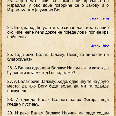
23. Јер нема чини на Јакова ни врачања на
Израиља; у ово доба говориће се о Јакову и о
Израиљу, што је учинио Бог.
Псал. 31:19
24. Ево, народ ће устати као силан лав, и као лавић
скочиће; неће лећи докле не поједе лов и попије крв
побијених.
Језек. 19:2
25. Тада рече Валак Валаму: Немој га ни клети ни
благосиљати.
26. А Валам одговори Валаку: Нисам ли ти казао да
ћу чинити шта ми год Господ каже?
27. А Валак рече Валаму: Ходи, одвешћу те на друго
место; да ако Богу буде воља да ми га оданде
прокунеш.
28. И одведе Валак Валама наврх Фегора, који
гледа у пустињу.
29. И рече Валам Валаку: Начини ми овде седам