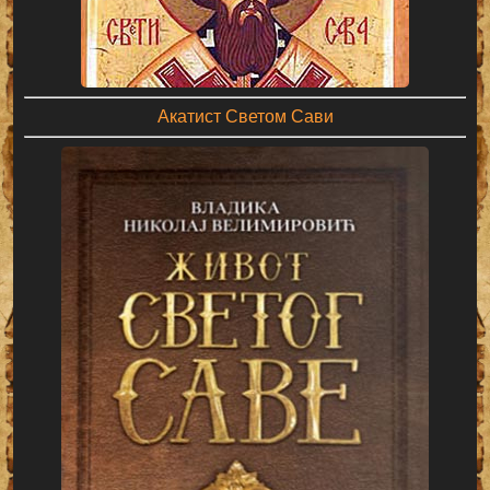
Акатист Светом Сави