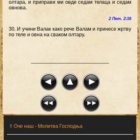
олтара, и приправи ми овде седам телаца и седам
овнова.
2 Пет. 2:16
30. И учини Валак како рече Валам и принесе жртву
по теле и овна на сваком олтару.
☦ Оче наш - Moлитва Господња