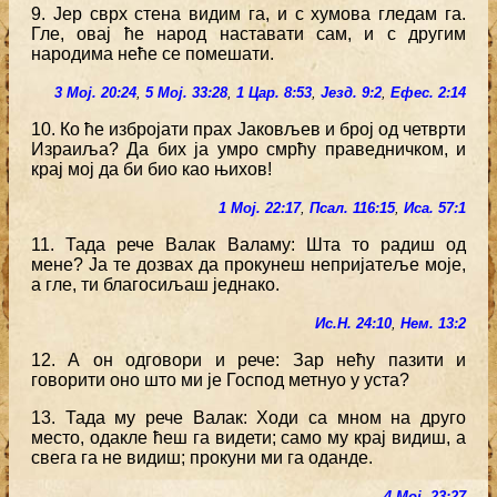
9. Јер сврх стена видим га, и с хумова гледам га.
Гле, овај ће народ наставати сам, и с другим
народима неће се помешати.
3 Мој. 20:24
,
5 Мој. 33:28
,
1 Цар. 8:53
,
Језд. 9:2
,
Ефес. 2:14
10. Ко ће избројати прах Јаковљев и број од четврти
Израиља? Да бих ја умро смрћу праведничком, и
крај мој да би био као њихов!
1 Мој. 22:17
,
Псал. 116:15
,
Иса. 57:1
11. Тада рече Валак Валаму: Шта то радиш од
мене? Ја те дозвах да прокунеш непријатеље моје,
а гле, ти благосиљаш једнако.
Ис.Н. 24:10
,
Нем. 13:2
12. А он одговори и рече: Зар нећу пазити и
говорити оно што ми је Господ метнуо у уста?
13. Тада му рече Валак: Ходи са мном на друго
место, одакле ћеш га видети; само му крај видиш, а
свега га не видиш; прокуни ми га оданде.
4 Мој. 23:27