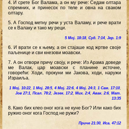
4. И срете Бог Валама, а он му рече: Седам олтара
спремних, и принесох по теле и овна на сваком
олтару.
5. А Господ метну речи у уста Валаму, и рече врати
се к Валаку и тако му реци.
5 Мој. 18:18
,
Суд. 7:14
,
Јер. 1:9
6. И врати се к њему, а он стајаше код жртве своје
паљенице и сви кнезови моавски.
7. А он отвори причу своју, и рече: Из Арама доведе
ме Валак, цар моавски с планине источне,
говорећи: Ходи, прокуни ми Јакова, ходи, наружи
Израиља.
1 Мој. 10:22
,
1 Мој. 28:5
,
4 Мој. 22:6
,
4 Мој. 24:3
,
1 Сам. 17:10
,
Јов 27:1
,
Псал. 78:2
,
Језек. 17:2
,
Мих. 2:4
,
Авак. 2:6
,
Мат.
13:35
8. Како бих клео оног кога не куне Бог? Или како бих
ружио оног кога Господ не ружи?
Приче 21:30
,
Иса. 47:12