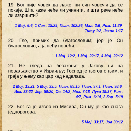
19. Бог није човек да лаже, ни син човечји да се
покаје. Шта каже неће ли учинити, и шта рече неће
ли извршити?
1 Мој. 6:6
,
1 Сам. 15:29
,
Псал. 102:26
,
Мал. 3:6
,
Рим. 11:29
,
Титу 1:2
,
Јаков 1:17
20. Гле, примих да благословим; јер је Он
благословио, а ја нећу порећи.
1 Мој. 12:2
,
1 Мој. 22:17
,
4 Мој. 22:12
21. Не гледа на безакоње у Јакову ни на
неваљалство у Израиљу; Господ је његов с њим, и
граја у њему као цар кад надвлада.
2 Мој. 13:21
,
5 Мој. 33:5
,
Псал. 89:15
,
Псал. 97:1
,
Псал. 98:6
,
Иса. 33:22
,
Јер. 50:20
,
Ос. 14:2
,
Мих. 7:18
,
Лука 19:37
,
Рим.
4:7
,
Рим. 6:14
,
2 Кор. 5:19
22. Бог га је извео из Мисира, Он му је као снага
једнорогова.
5 Мој. 33:17
,
Јов 39:12