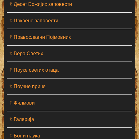
☦ Десет Божијих заповести
☦ Црквене заповести
☦ Православни Појмовник
☦ Вера Светих
☦ Поуке светих отаца
☦ Поучне приче
☦ Филмови
☦ Галерија
☦ Бог и наука