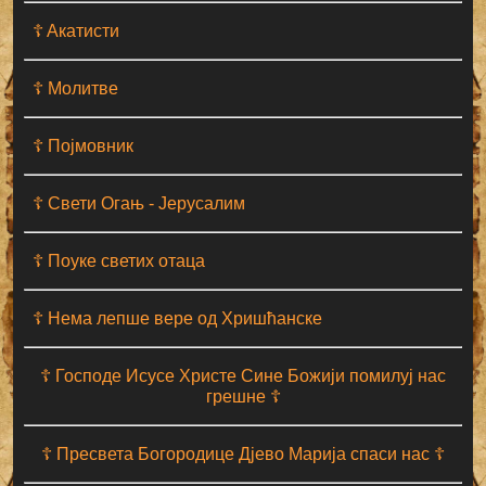
☦ Aкатисти
☦ Молитве
☦ Појмовник
☦ Свети Огањ - Јерусалим
☦ Поуке светих отаца
☦ Нема лепше вере од Хришћанске
☦ Господе Исусе Христе Сине Божији помилуј нас
грешне ☦
☦ Пресвета Богородице Дјево Марија спаси нас ☦