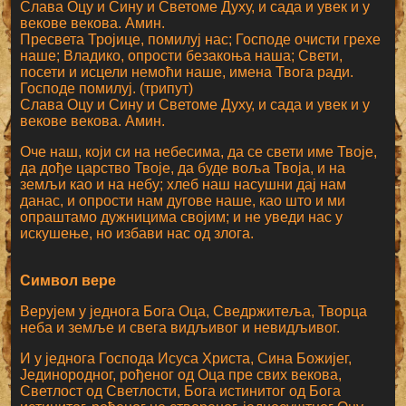
Слава Оцу и Сину и Светоме Духу, и сада и увек и у
векове векова. Амин.
Пресвета Тројице, помилуј нас; Господе очисти грехе
наше; Владико, опрости безакоња наша; Свети,
посети и исцели немоћи наше, имена Твога ради.
Господе помилуј. (трипут)
Слава Оцу и Сину и Светоме Духу, и сада и увек и у
векове векова. Амин.
Оче наш, који си на небесима, да се свети име Твоје,
да дође царство Твоје, да буде воља Твоја, и на
земљи као и на небу; хлеб наш насушни дај нам
данас, и опрости нам дугове наше, као што и ми
опраштамо дужницима својим; и не уведи нас у
искушење, но избави нас од злога.
Символ вере
Верујем у једнога Бога Оца, Сведржитеља, Творца
неба и земље и свега видљивог и невидљивог.
И у једнога Господа Исуса Христа, Сина Божијег,
Јединородног, рођеног од Оца пре свих векова,
Светлост од Светлости, Бога истинитог од Бога