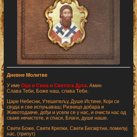
Дневне Молитве
У име
Оца и Сина и Светога Духа
. Амин
Слава Теби, Боже наш, слава Теби.
Царе Небесни, Утешитељу, Душе Истине, Који си
свуда и све испуњаваш; Ризницо добара и
Животодавче, дођи и усели се у нас, и очисти нас од
сваке нечистоте, и спаси, Благи, душе наше.
Свети Боже, Свети Крепки, Свети Бесмртни, помилуј
нас. (трипут)