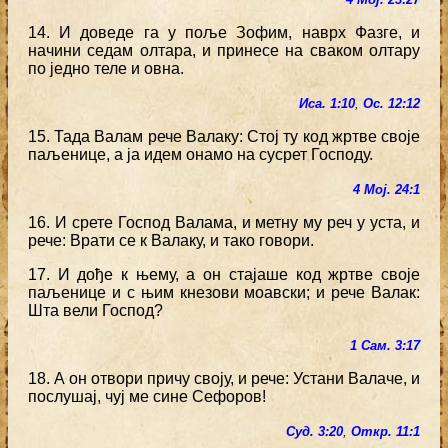
14. И доведе га у поље Зофим, наврх Фазге, и
начини седам олтара, и принесе на сваком олтару
по једно теле и овна.
Иса. 1:10
,
Ос. 12:12
15. Тада Валам рече Валаку: Стој ту код жртве своје
паљенице, а ја идем онамо на сусрет Господу.
4 Мој. 24:1
16. И срете Господ Валама, и метну му реч у уста, и
рече: Врати се к Валаку, и тако говори.
17. И дође к њему, а он стајаше код жртве своје
паљенице и с њим кнезови моавски; и рече Валак:
Шта вели Господ?
1 Сам. 3:17
18. А он отвори причу своју, и рече: Устани Валаче, и
послушај, чуј ме сине Сефоров!
Суд. 3:20
,
Откр. 11:1