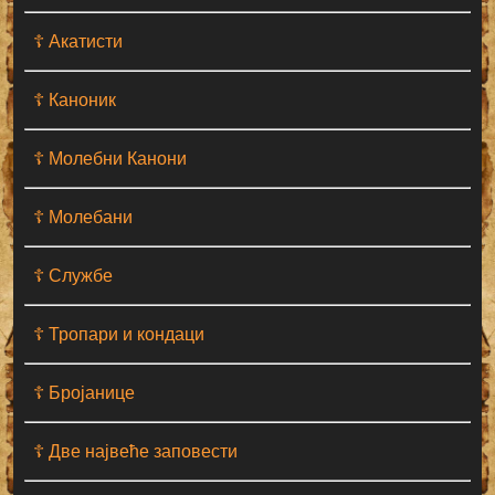
☦ Акатисти
☦ Каноник
☦ Молебни Канони
☦ Молебани
☦ Службе
☦ Тропари и кондаци
☦ Бројанице
☦ Две највеће заповести