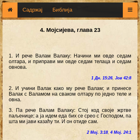
Садржај
Библија
4. Мојсијева, глава 23
1. И рече Валам Валаку: Начини ми овде седам
олтара, и приправи ми овде седам телаца и седам
овнова.
1 Дн. 15:26
,
Јов 42:8
2. И учини Валак како му рече Валам; и принесе
Валак с Валамом на сваком олтару по једно теле и
овна.
3. Па рече Валам Валаку: Стој код своје жртве
паљенице; а ја идем еда бих се срео с Господом, па
шта ми јави казаћу ти. И он отиде сам.
2 Мој. 3:18
,
4 Мој. 24:1