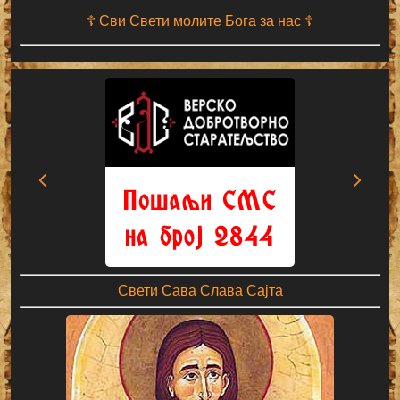
☦ Сви Свети молите Бога за нас ☦
Свети Сава Слава Сајта