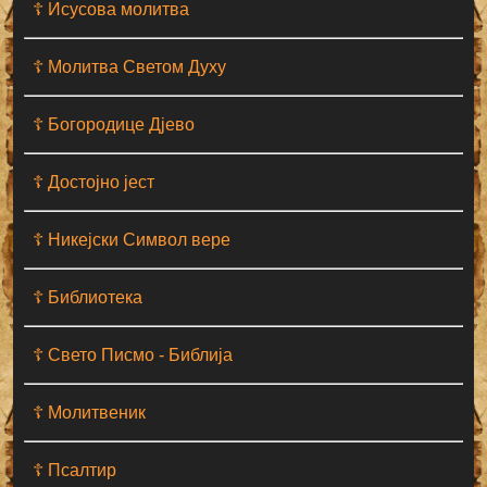
☦ Исусова молитва
☦ Молитва Светом Духу
☦ Богородице Дјево
☦ Достојно јест
☦ Никејски Символ вере
☦ Библиотека
☦ Свето Писмо - Библија
☦ Молитвеник
☦ Псалтир