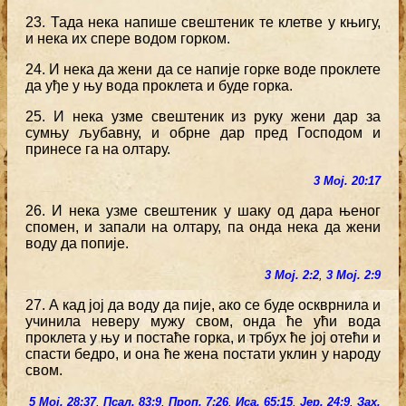
23. Тада нека напише свештеник те клетве у књигу,
и нека их спере водом горком.
24. И нека да жени да се напије горке воде проклете
да уђе у њу вода проклета и буде горка.
25. И нека узме свештеник из руку жени дар за
сумњу љубавну, и обрне дар пред Господом и
принесе га на олтару.
3 Мој. 20:17
26. И нека узме свештеник у шаку од дара њеног
спомен, и запали на олтару, па онда нека да жени
воду да попије.
3 Мој. 2:2
,
3 Мој. 2:9
27. А кад јој да воду да пије, ако се буде оскврнила и
учинила неверу мужу свом, онда ће ући вода
проклета у њу и постаће горка, и трбух ће јој отећи и
спасти бедро, и она ће жена постати уклин у народу
свом.
5 Мој. 28:37
,
Псал. 83:9
,
Проп. 7:26
,
Иса. 65:15
,
Јер. 24:9
,
Зах.