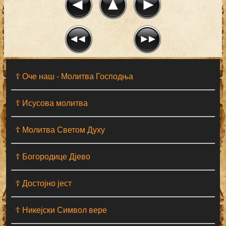
☦ Оче наш - Moлитва Господња
☦ Исусова молитва
☦ Молитва Светом Духу
☦ Богородице Дјево
☦ Достојно јест
☦ Никејски Символ вере