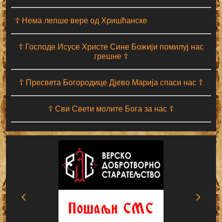
☦ Нема лепше вере од Хришћанске
☦ Господе Исусе Христе Сине Божији помилуј нас
грешне ☦
☦ Пресвета Богородице Дјево Марија спаси нас ☦
☦ Сви Свети молите Бога за нас ☦