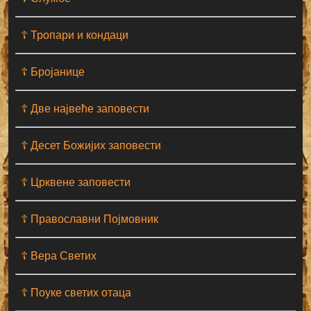
☦ Тропари и кондаци
☦ Бројанице
☦ Две највеће заповести
☦ Десет Божијих заповести
☦ Црквене заповести
☦ Православни Појмовник
☦ Вера Светих
☦ Поуке светих отаца