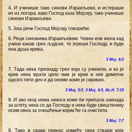
4. И учинише тако синови Израиљеви, и истераше
их из логора, како Господ каза Мојсију, тако учинише
синови Израиљеви.
5. Још рече Господ Мојсију говорећи:
6. Реци синовима Израиљевим: Човек или жена кад
учини какав грех људски, те згреши Господу, и буде
она душа крива,
3 Мој. 6:2
7. Тада нека признаду грех који су учинили, и ко је
крив нека врати цело чим је крив и нек дометне
одозго пети део и да ономе коме је скривио.
3 Мој. 5:5
,
3 Мој. 6:5
,
Ис.Н. 7:19
8. И ако онај нема никога коме би припала накнада
за штету, нека се да Господу и нека буде свештенику
осим овна за очишћење којим ће га очистити.
3 Мој. 7:7
9. Тако и сваки принос између свих ствари које