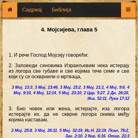
Садржај
Библија
4. Мојсијева, глава 5
1. И рече Господ Мојсију говорећи:
2. Заповеди синовима Израиљевим нека истерају
из логора све губаве и све којима тече семе и све
који су се оскврнили о мртваца,
3 Мој. 13:3
,
3 Мој. 13:46
,
3 Мој. 15:2
,
3 Мој. 21:1
,
4 Мој. 9:6
,
4
Мој. 9:10
,
4 Мој. 12:14
,
5 Мој. 23:10
,
2 Цар. 5:27
,
2 Дн. 26:20
,
Иса. 52:11
,
Лука 17:12
3. Био човек или жена, истерајте, иза логора
истерајте их, да не скврне логора онима међу
којима наставам.
2 Мој. 25:8
,
3 Мој. 26:11
,
5 Мој. 32:19
,
Ис.Н. 22:19
,
Псал. 76:2
,
Зах. 2:10
,
2 Кор. 6:16
,
Откр. 21:3