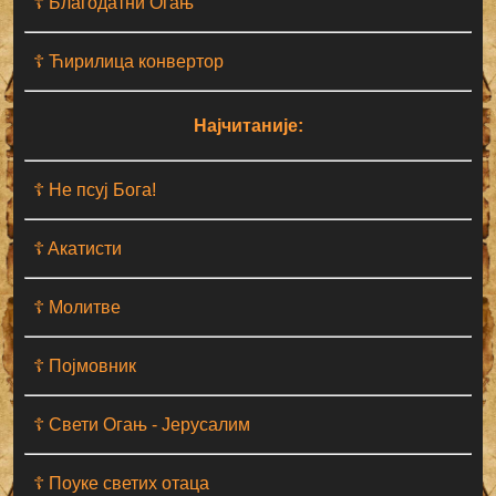
☦ Благодатни Огањ
☦ Ћирилица конвертор
Најчитаније:
☦ Не псуј Бога!
☦ Aкатисти
☦ Молитве
☦ Појмовник
☦ Свети Огањ - Јерусалим
☦ Поуке светих отаца