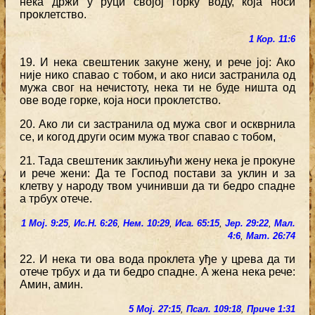
нека држи у руци својој горку воду, која носи
проклетство.
1 Кор. 11:6
19. И нека свештеник закуне жену, и рече јој: Ако
није нико спавао с тобом, и ако ниси застранила од
мужа свог на нечистоту, нека ти не буде ништа од
ове воде горке, која носи проклетство.
20. Ако ли си застранила од мужа свог и оскврнила
се, и когод други осим мужа твог спавао с тобом,
21. Тада свештеник заклињући жену нека је прокуне
и рече жени: Да те Господ постави за уклин и за
клетву у народу твом учинивши да ти бедро спадне
а трбух отече.
1 Мој. 9:25
,
Ис.Н. 6:26
,
Нем. 10:29
,
Иса. 65:15
,
Јер. 29:22
,
Мал.
4:6
,
Мат. 26:74
22. И нека ти ова вода проклета уђе у црева да ти
отече трбух и да ти бедро спадне. А жена нека рече:
Амин, амин.
5 Мој. 27:15
,
Псал. 109:18
,
Приче 1:31