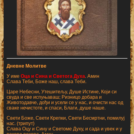
Дневне Молитве
У име
Оца и Сина и Светога Духа
. Амин
Слава Теби, Боже наш, слава Теби.
Царе Небесни, Утешитељу, Душе Истине, Који си
свуда и све испуњаваш; Ризницо добара и
Животодавче, дођи и усели се у нас, и очисти нас од
сваке нечистоте, и спаси, Благи, душе наше.
Свети Боже, Свети Крепки, Свети Бесмртни, помилуј
нас. (трипут)
Слава Оцу и Сину и Светоме Духу, и сада и увек и у