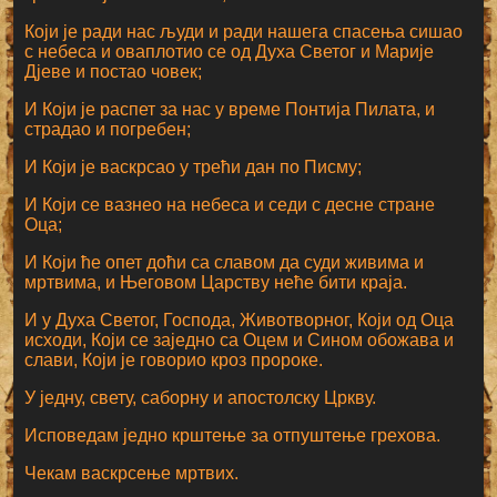
Који је ради нас људи и ради нашега спасења сишао
с небеса и оваплотио се од Духа Светог и Марије
Дјеве и постао човек;
И Који је распет за нас у време Понтија Пилата, и
страдао и погребен;
И Који је васкрсао у трећи дан по Писму;
И Који се вазнео на небеса и седи с десне стране
Оца;
И Који ће опет доћи са славом да суди живима и
мртвима, и Његовом Царству неће бити краја.
И у Духа Светог, Господа, Животворног, Који од Оца
исходи, Који се заједно са Оцем и Сином обожава и
слави, Који је говорио кроз пророке.
У једну, свету, саборну и апостолску Цркву.
Исповедам једно крштење за отпуштење грехова.
Чекам васкрсење мртвих.