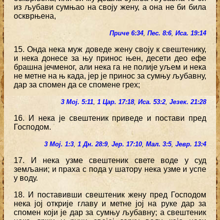
из љубави сумњао на своју жену, а она не би била
оскврњена,
Приче 6:34
,
Пес. 8:6
,
Иса. 19:14
15. Онда нека муж доведе жену своју к свештенику,
и нека донесе за њу принос њен, десети део ефе
брашна јечменог, али нека га не полије уљем и нека
не метне на њ када, јер је принос за сумњу љубавну,
дар за спомен да се спомене грех;
3 Мој. 5:11
,
1 Цар. 17:18
,
Иса. 53:2
,
Језек. 21:28
16. И нека је свештеник приведе и постави пред
Господом.
3 Мој. 1:3
,
1 Дн. 28:9
,
Јер. 17:10
,
Мал. 3:5
,
Јевр. 13:4
17. И нека узме свештеник свете воде у суд
земљани; и праха с пода у шатору нека узме и успе
у воду.
18. И поставивши свештеник жену пред Господом
нека јој открије главу и метне јој на руке дар за
спомен који је дар за сумњу љубавну; а свештеник