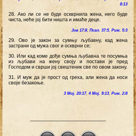
8:13
28. Ако ли се не буде оскврнила жена, него буде
чиста, неће јој бити ништа и имаће деце.
Јов 17:8
,
Псал. 37:5
,
Рим. 5:3
29. Ово је закон за сумњу љубавну, кад жена
застрани од мужа свог и оскврни се;
30. Или кад коме дође сумња љубавна те посумња
из љубави на жену своју и постави је пред
Господом и сврши јој свештеник све по овом закону.
31. И муж да је прост од греха, али жена да носи
своје безакоње.
3 Мој. 20:17
,
4 Мој. 9:13
,
Рим. 2:8