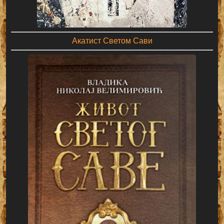
Акатист Светом Сави