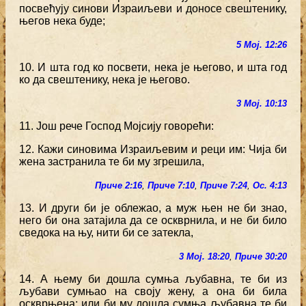
посвећују синови Израиљеви и доносе свештенику,
његов нека буде;
5 Мој. 12:26
10. И шта год ко посвети, нека је његово, и шта год
ко да свештенику, нека је његово.
3 Мој. 10:13
11. Још рече Господ Мојсију говорећи:
12. Кажи синовима Израиљевим и реци им: Чија би
жена застранила те би му згрешила,
Приче 2:16
,
Приче 7:10
,
Приче 7:24
,
Ос. 4:13
13. И други би је облежао, а муж њен не би знао,
него би она затајила да се оскврнила, и не би било
сведока на њу, нити би се затекла,
3 Мој. 18:20
,
Приче 30:20
14. А њему би дошла сумња љубавна, те би из
љубави сумњао на своју жену, а она би била
оскврњена; или би му дошла сумња љубавна те би