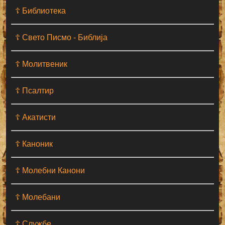
☦ Библиотека
☦ Свето Писмо - Библија
☦ Молитвеник
☦ Псалтир
☦ Акатисти
☦ Каноник
☦ Молебни Канони
☦ Молебани
☦ Службе