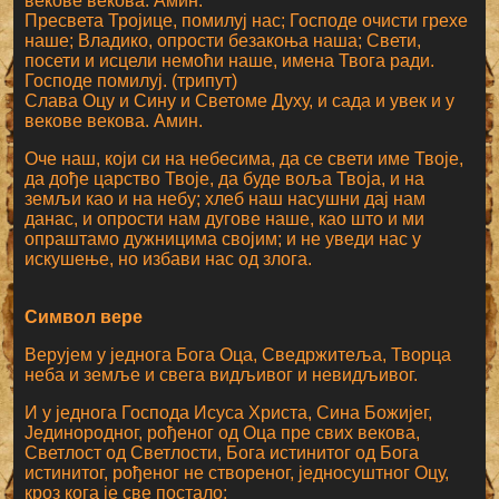
векове векова. Амин.
Пресвета Тројице, помилуј нас; Господе очисти грехе
наше; Владико, опрости безакоња наша; Свети,
посети и исцели немоћи наше, имена Твога ради.
Господе помилуј. (трипут)
Слава Оцу и Сину и Светоме Духу, и сада и увек и у
векове векова. Амин.
Оче наш, који си на небесима, да се свети име Твоје,
да дође царство Твоје, да буде воља Твоја, и на
земљи као и на небу; хлеб наш насушни дај нам
данас, и опрости нам дугове наше, као што и ми
опраштамо дужницима својим; и не уведи нас у
искушење, но избави нас од злога.
Символ вере
Верујем у једнога Бога Оца, Сведржитеља, Творца
неба и земље и свега видљивог и невидљивог.
И у једнога Господа Исуса Христа, Сина Божијег,
Јединородног, рођеног од Оца пре свих векова,
Светлост од Светлости, Бога истинитог од Бога
истинитог, рођеног не створеног, једносуштног Оцу,
кроз кога је све постало;