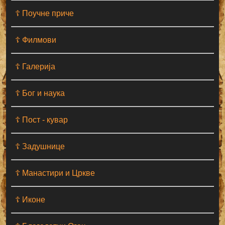
☦ Поучне приче
☦ Филмови
☦ Галерија
☦ Бог и наука
☦ Пост - кувар
☦ Задушнице
☦ Манастири и Цркве
☦ Иконе