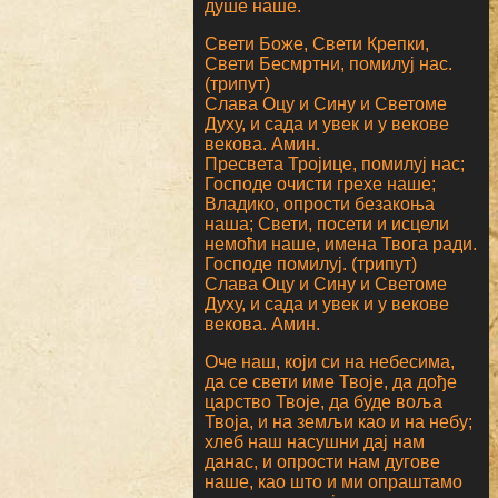
душе наше.
Свети Боже, Свети Крепки,
Свети Бесмртни, помилуј нас.
(трипут)
Слава Оцу и Сину и Светоме
Духу, и сада и увек и у векове
векова. Амин.
Пресвета Тројице, помилуј нас;
Господе очисти грехе наше;
Владико, опрости безакоња
наша; Свети, посети и исцели
немоћи наше, имена Твога ради.
Господе помилуј. (трипут)
Слава Оцу и Сину и Светоме
Духу, и сада и увек и у векове
векова. Амин.
Оче наш, који си на небесима,
да се свети име Твоје, да дође
царство Твоје, да буде воља
Твоја, и на земљи као и на небу;
хлеб наш насушни дај нам
данас, и опрости нам дугове
наше, као што и ми опраштамо