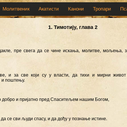
Молитвеник
Акатисти
Канони
Тропари
Пс
1. Тимотију, глава 2
дакле, пре свега да се чине искања, молитве, мољења,
ве, и за све који су у власти, да тихи и мирни живот
 и поштењу.
ово добро и пријатно пред Спаситељем нашим Богом,
е да се сви људи спасу, и да дођу у познање истине.