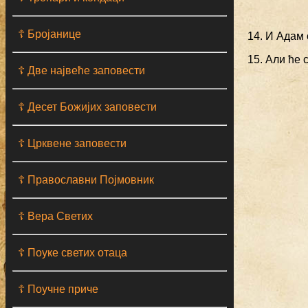
☦ Бројанице
14. И Адам
15. Али ће 
☦ Две највеће заповести
☦ Десет Божијих заповести
☦ Црквене заповести
☦ Православни Појмовник
☦ Вера Светих
☦ Поуке светих отаца
☦ Поучне приче