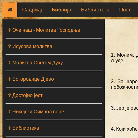
Садржај
Библија
Библиотека
Пост
☦ Оче наш - Moлитва Господња
☦ Исусова молитва
1. Молим, 
људе,
☦ Молитва Светом Духу
☦ Богородице Дјево
2. За царе
побожности
☦ Достојно јест
3. Јер је 
☦ Никејски Символ вере
☦ Библиотека
4. Који хоћ