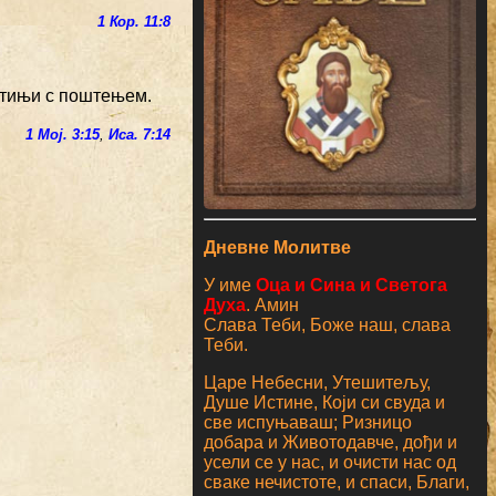
1 Кор. 11:8
;
ветињи с поштењем.
1 Мој. 3:15
,
Иса. 7:14
Дневне Молитве
У име
Оца и Сина и Светога
Духа
. Амин
Слава Теби, Боже наш, слава
Теби.
Царе Небесни, Утешитељу,
Душе Истине, Који си свуда и
све испуњаваш; Ризницо
добара и Животодавче, дођи и
усели се у нас, и очисти нас од
сваке нечистоте, и спаси, Благи,