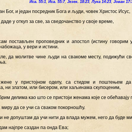
Иса. 55:1
,
Иса. 55:7
,
Језек. 18:23
,
Лука 14:23
,
Јован 17:
едан Бог, и један посредник Бога и људи, човек Христос Исус,
е даде у откуп за све, за сведочанство у своје време,
 сам постављен проповедник и апостол (истину говорим у
абожаца, у вери и истини.
акле, да молитве чине људи на свакоме месту, подижући св
ња.
 жене у пристојном оделу, са стидом и поштењем да 
а, ни златом, или бисером, или хаљинама скупоценим,
брим делима као што се пристоји женама које се обећавају
 миру да се учи са сваком покорношћу.
и не допуштам да учи нити да влада мужем, него да буде м
Адам најпре саздан па онда Ева;