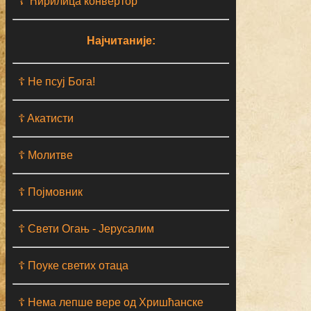
☦ Ћирилица конвертор
Најчитаније:
☦ Не псуј Бога!
☦ Aкатисти
☦ Молитве
☦ Појмовник
☦ Свети Огањ - Јерусалим
☦ Поуке светих отаца
☦ Нема лепше вере од Хришћанске