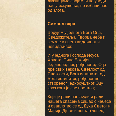
дужницима својим; и не уведи
нас у искушење, но избави нас
од злога.
Символ вере
Верујем у једнога Бога Оца,
Сведржитеља, Творца неба и
земље и свега видљивог и
невидљивог.
И у једнога Господа Исуса
Христа, Сина Божијег,
Јединородног, рођеног од Оца
пре свих векова, Светлост од
Светлости, Бога истинитог од
Бога истинитог, рођеног не
створеног, једносуштног Оцу,
кроз кога је све постало;
Који је ради нас људи и ради
нашега спасења сишао с небеса
и оваплотио се од Духа Светог и
Марије Дјеве и постао човек;