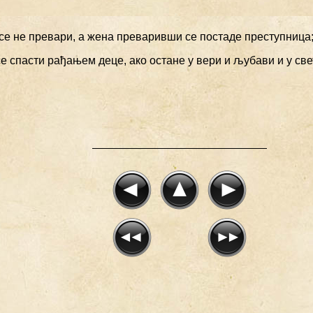
 се не превари, а жена преваривши се постаде преступница
се спасти рађањем деце, ако остане у вери и љубави и у с