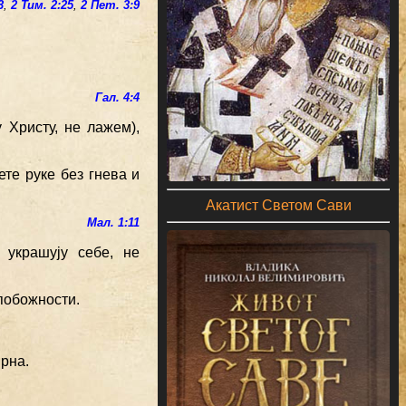
3
,
2 Тим. 2:25
,
2 Пет. 3:9
Гал. 4:4
 Христу, не лажем),
ете руке без гнева и
Акатист Светом Сави
Мал. 1:11
украшују себе, не
 побожности.
ирна.