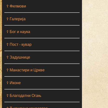
☦ Филмови
☦ Галерија
☦ Бог и наука
☦ Пост - кувар
☦ Задушнице
☦ Манастири и Цркве
☦ Иконе
☦ Благодатни Огањ