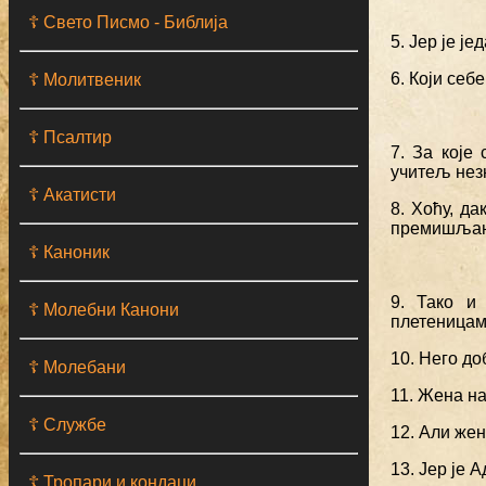
☦ Свето Писмо - Библија
5. Јер је ј
6. Који себ
☦ Молитвеник
☦ Псалтир
7. За које
учитељ незн
☦ Акатисти
8. Хоћу, д
премишља
☦ Каноник
9. Тако и
☦ Молебни Канони
плетеницам
10. Него до
☦ Молебани
11. Жена на
☦ Службе
12. Али жен
13. Јер је 
☦ Тропари и кондаци