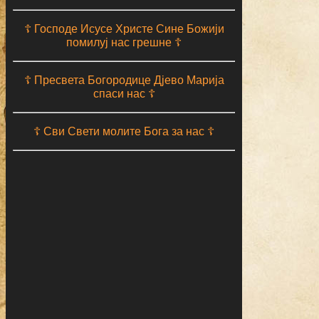
☦ Господе Исусе Христе Сине Божији
помилуј нас грешне ☦
☦ Пресвета Богородице Дјево Марија
спаси нас ☦
☦ Сви Свети молите Бога за нас ☦