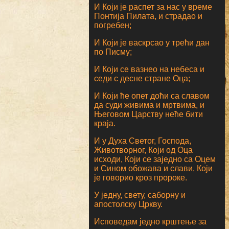
И Који је распет за нас у време
Понтија Пилата, и страдао и
погребен;
И Који је васкрсао у трећи дан
по Писму;
И Који се вазнео на небеса и
седи с десне стране Оца;
И Који ће опет доћи са славом
да суди живима и мртвима, и
Његовом Царству неће бити
краја.
И у Духа Светог, Господа,
Животворног, Који од Оца
исходи, Који се заједно са Оцем
и Сином обожава и слави, Који
је говорио кроз пророке.
У једну, свету, саборну и
апостолску Цркву.
Исповедам једно крштење за