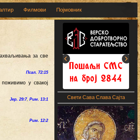
алтир
Филмови
Појмовник
 захваљивања за све
Псал. 72:15
 поживимо у свакој
Свети Сава Слава Сајта
Јер. 29:7
,
Рим. 13:1
Рим. 12:2