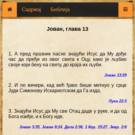
Садржај
Библија
Јован, глава 13
1. А пред празник пасхе знајући Исус да Му дође
час да пређе из овог света к Оцу, како је љубио
своје који беху на свету, до краја их љуби.
Јован 13:29
2. И по вечери, кад већ ђаво беше метнуо у срце
Јуди Симонову Искариотском да Га изда,
Лука 22:3
3. Знајући Исус да Му све Отац даде у руке, и да од
Бога изиђе, и к Богу иде,
Јован 3:35
,
Јован 8:14
,
Дела 2:36
,
1 Кор. 15:27
,
Јевр. 2:8