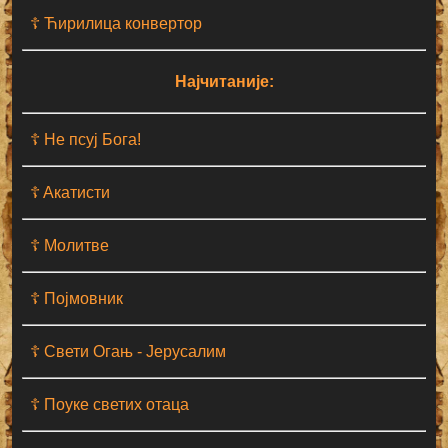
☦ Ћирилица конвертор
Најчитаније:
☦ Не псуј Бога!
☦ Aкатисти
☦ Молитве
☦ Појмовник
☦ Свети Огањ - Јерусалим
☦ Поуке светих отаца