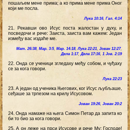
пошаљем мене прима; а ко прима мене прима Оног
који ме посла.
Лука 10:16
,
Гал. 4:14
21. Рекавши ово Исус поста жалостан у духу, и
посведочи и рече: Заиста, заиста вам кажем: Један
између вас издаће ме.
Мат. 26:38
,
Мар. 3:5
,
Мар. 14:18
,
Лука 22:21
,
Јован 12:27
,
Дела 1:17
,
Дела 17:16
,
1 Јов. 2:19
22. Онда се ученици згледаху међу собом, и чуђаху
се за кога говори.
Лука 22:23
23. А један од ученика Његових, ког Исус љубљаше,
сеђаше за трпезом на крилу Исусовом.
Јован 19:26
,
Јован 20:2
24. Онда намаже на њега Симон Петар да запита ко
би то био за кога говори.
25. А он леже на прси Исусове и рече Му: Господе!