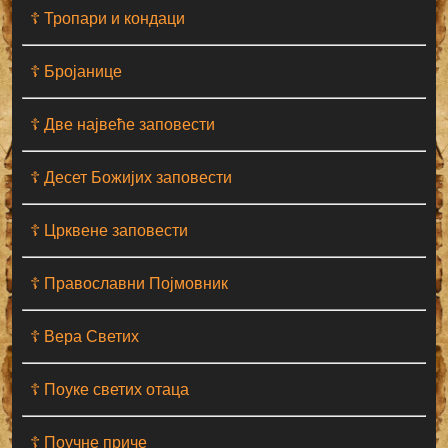
☦ Тропари и кондаци
☦ Бројанице
☦ Две највеће заповести
☦ Десет Божијих заповести
☦ Црквене заповести
☦ Православни Појмовник
☦ Вера Светих
☦ Поуке светих отаца
☦ Поучне приче