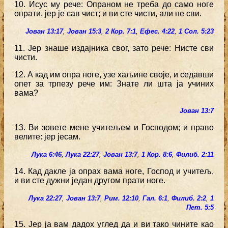
10. Исус му рече: Опраном не треба до само ноге
опрати, јер је сав чист; и ви сте чисти, али не сви.
Јован 13:17
,
Јован 15:3
,
2 Кор. 7:1
,
Ефес. 4:22
,
1 Сол. 5:23
11. Јер знаше издајника свог, зато рече: Нисте сви
чисти.
12. А кад им опра ноге, узе хаљине своје, и седавши
опет за трпезу рече им: Знате ли шта ја учиних
вама?
Јован 13:7
13. Ви зовете мене учитељем и Господом; и право
велите: јер јесам.
Лука 6:46
,
Лука 22:27
,
Јован 13:7
,
1 Кор. 8:6
,
Филиб. 2:11
14. Кад дакле ја опрах вама ноге, Господ и учитељ,
и ви сте дужни један другом прати ноге.
Лука 22:27
,
Јован 13:7
,
Рим. 12:10
,
Гал. 6:1
,
Филиб. 2:2
,
1
Пет. 5:5
15. Јер ја вам дадох углед да и ви тако чините као