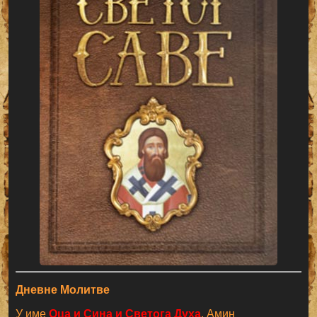
Дневне Молитве
У име
Оца и Сина и Светога Духа
. Амин