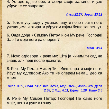
4. Устаде од вечере, и скиде своје хаљине, и узе
убрус те се запреже;
Лука 22:27
,
Јован 13:12
5. Потом усу воду у умиваоницу, и поче прати ноге
ученицима и отирати убрусом којим беше запрегнут.
6. Онда дође к Симону Петру, и он Му рече: Господе!
Зар Ти моје ноге да опереш?
Мат. 3:14
7. Исус одговори и рече му: Шта ја чиним ти сад не
знаш, али ћеш после дознати.
8. Рече Му Петар: Никад Ти нећеш опрати моје ноге.
Исус му одговори: Ако те не оперем немаш део са
мном.
Псал. 51:2
,
Псал. 51:7
,
Иса. 52:15
,
Мар. 16:16
,
Јован 3:5
,
Дела
2:38
,
1 Кор. 6:11
,
Ефес. 5:26
,
Титу 3:5
9. Рече Му Симон Петар: Господе! Не само ноге
моје, него и руке и главу.