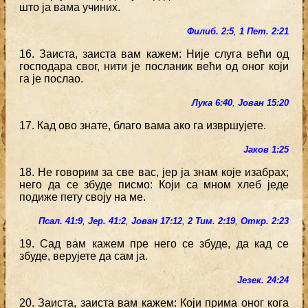
што ја вама учиних.
Филиб. 2:5
,
1 Пет. 2:21
16. Заиста, заиста вам кажем: Није слуга већи од
господара свог, нити је посланик већи од оног који
га је послао.
Лука 6:40
,
Јован 15:20
17. Кад ово знате, благо вама ако га извршујете.
Јаков 1:25
18. Не говорим за све вас, јер ја знам које изабрах;
него да се збуде писмо: Који са мном хлеб једе
подиже пету своју на ме.
Псал. 41:9
,
Јер. 41:2
,
Јован 17:12
,
2 Тим. 2:19
,
Откр. 2:23
19. Сад вам кажем пре него се збуде, да кад се
збуде, верујете да сам ја.
Језек. 24:24
20. Заиста, заиста вам кажем: Који прима оног кога