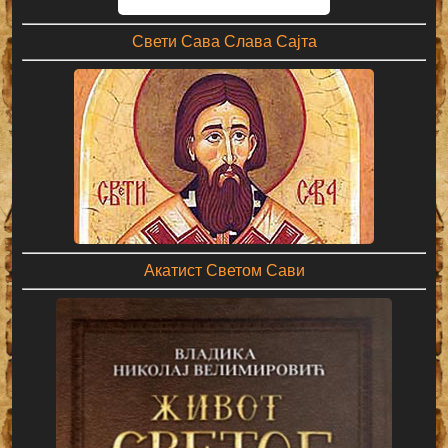
Свети Сава Слава Сајта
Акатист Светом Сави