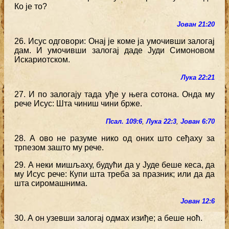
Ко је то?
Јован 21:20
26. Исус одговори: Онај је коме ја умочивши залогај
дам. И умочивши залогај даде Јуди Симоновом
Искариотском.
Лука 22:21
27. И по залогају тада уђе у њега сотона. Онда му
рече Исус: Шта чиниш чини брже.
Псал. 109:6
,
Лука 22:3
,
Јован 6:70
28. А ово не разуме нико од оних што сеђаху за
трпезом зашто му рече.
29. А неки мишљаху, будући да у Јуде беше кеса, да
му Исус рече: Купи шта треба за празник; или да да
шта сиромашнима.
Јован 12:6
30. А он узевши залогај одмах изиђе; а беше ноћ.