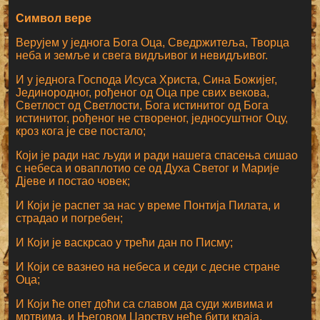
Символ вере
Верујем у једнога Бога Оца, Сведржитеља, Творца
неба и земље и свега видљивог и невидљивог.
И у једнога Господа Исуса Христа, Сина Божијег,
Јединородног, рођеног од Оца пре свих векова,
Светлост од Светлости, Бога истинитог од Бога
истинитог, рођеног не створеног, једносуштног Оцу,
кроз кога је све постало;
Који је ради нас људи и ради нашега спасења сишао
с небеса и оваплотио се од Духа Светог и Марије
Дјеве и постао човек;
И Који је распет за нас у време Понтија Пилата, и
страдао и погребен;
И Који је васкрсао у трећи дан по Писму;
И Који се вазнео на небеса и седи с десне стране
Оца;
И Који ће опет доћи са славом да суди живима и
мртвима, и Његовом Царству неће бити краја.