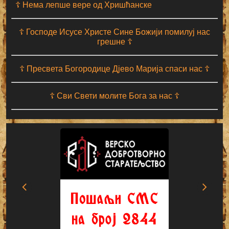
☦ Нема лепше вере од Хришћанске
☦ Господе Исусе Христе Сине Божији помилуј нас
грешне ☦
☦ Пресвета Богородице Дјево Марија спаси нас ☦
☦ Сви Свети молите Бога за нас ☦