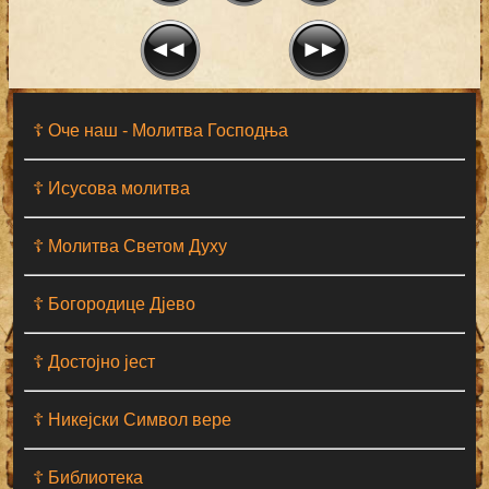
☦ Оче наш - Moлитва Господња
☦ Исусова молитва
☦ Молитва Светом Духу
☦ Богородице Дјево
☦ Достојно јест
☦ Никејски Символ вере
☦ Библиотека