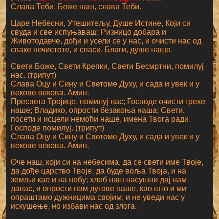
Слава Теби, Боже наш, слава Теби.
Царе Небесни, Утешитељу, Душе Истине, Који си
свуда и све испуњаваш; Ризницо добара и
Животодавче, дођи и усели се у нас, и очисти нас од
сваке нечистоте, и спаси, Благи, душе наше.
Свети Боже, Свети Крепки, Свети Бесмртни, помилуј
нас. (трипут)
Слава Оцу и Сину и Светоме Духу, и сада и увек и у
векове векова. Амин.
Пресвета Тројице, помилуј нас; Господе очисти грехе
наше; Владико, опрости безакоња наша; Свети,
посети и исцели немоћи наше, имена Твога ради.
Господе помилуј. (трипут)
Слава Оцу и Сину и Светоме Духу, и сада и увек и у
векове векова. Амин.
Оче наш, који си на небесима, да се свети име Твоје,
да дође царство Твоје, да буде воља Твоја, и на
земљи као и на небу; хлеб наш насушни дај нам
данас, и опрости нам дугове наше, као што и ми
опраштамо дужницима својим; и не уведи нас у
искушење, но избави нас од злога.