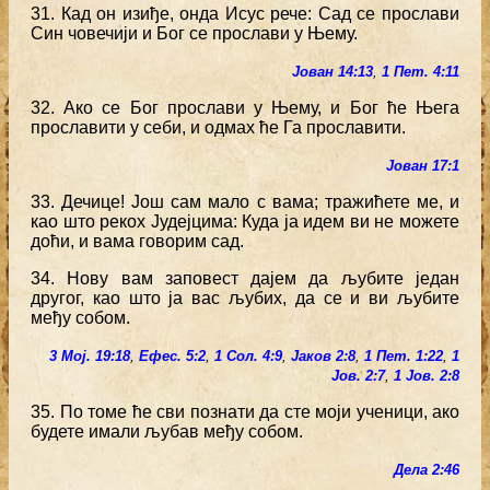
31. Кад он изиђе, онда Исус рече: Сад се прослави
Син човечији и Бог се прослави у Њему.
Јован 14:13
,
1 Пет. 4:11
32. Ако се Бог прослави у Њему, и Бог ће Њега
прославити у себи, и одмах ће Га прославити.
Јован 17:1
33. Дечице! Још сам мало с вама; тражићете ме, и
као што рекох Јудејцима: Куда ја идем ви не можете
доћи, и вама говорим сад.
34. Нову вам заповест дајем да љубите један
другог, као што ја вас љубих, да се и ви љубите
међу собом.
3 Мој. 19:18
,
Ефес. 5:2
,
1 Сол. 4:9
,
Јаков 2:8
,
1 Пет. 1:22
,
1
Јов. 2:7
,
1 Јов. 2:8
35. По томе ће сви познати да сте моји ученици, ако
будете имали љубав међу собом.
Дела 2:46