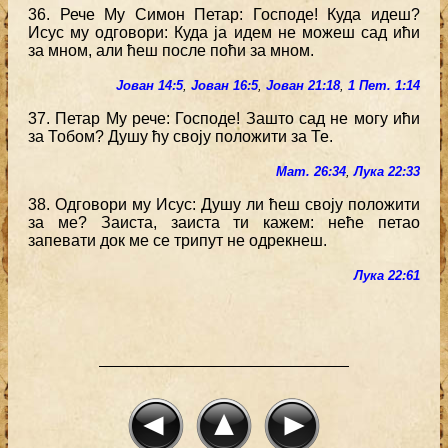
36. Рече Му Симон Петар: Господе! Куда идеш?
Исус му одговори: Куда ја идем не можеш сад ићи
за мном, али ћеш после поћи за мном.
Јован 14:5
,
Јован 16:5
,
Јован 21:18
,
1 Пет. 1:14
37. Петар Му рече: Господе! Зашто сад не могу ићи
за Тобом? Душу ћу своју положити за Те.
Мат. 26:34
,
Лука 22:33
38. Одговори му Исус: Душу ли ћеш своју положити
за ме? Заиста, заиста ти кажем: неће петао
запевати док ме се трипут не одрекнеш.
Лука 22:61