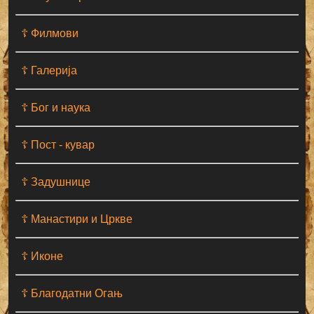
☦ Филмови
☦ Галерија
☦ Бог и наука
☦ Пост - кувар
☦ Задушнице
☦ Манастири и Цркве
☦ Иконе
☦ Благодатни Огањ