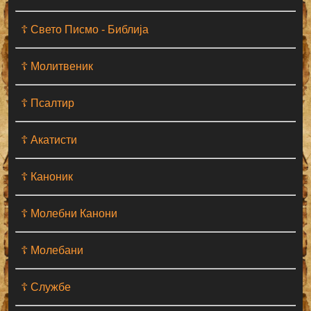
☦ Свето Писмо - Библија
☦ Молитвеник
☦ Псалтир
☦ Акатисти
☦ Каноник
☦ Молебни Канони
☦ Молебани
☦ Службе