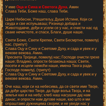
У име
Оца и Сина и Светога Духа
. Амин
Слава Теби, Боже наш, слава Теби.
Царе Небесни, Утешитељу, Душе Истине, Који си
свуда и све испуњаваш; Ризницо добара и
Животодавче, дођи и усели се у нас, и очисти нас од
сваке нечистоте, и спаси, Благи, душе наше.
Свети Боже, Свети Крепки, Свети Бесмртни, помилуј
нас. (трипут)
Слава Оцу и Сину и Светоме Духу, и сада и увек и у
векове векова. Амин.
Пресвета Тројице, помилуј нас; Господе очисти грехе
наше; Владико, опрости безакоња наша; Свети,
посети и исцели немоћи наше, имена Твога ради.
Господе помилуј. (трипут)
Слава Оцу и Сину и Светоме Духу, и сада и увек и у
векове векова. Амин.
Оче наш, који си на небесима, да се свети име Твоје,
да дође царство Твоје, да буде воља Твоја, и на
земљи као и на небу; хлеб наш насушни дај нам
данас, и опрости нам дугове наше, као што и ми
опраштамо дужницима својим; и не уведи нас у