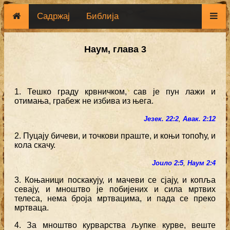
Садржај
Библија
Наум, глава 3
1. Тешко граду крвничком, сав је пун лажи и
отимања, грабеж не избива из њега.
Језек. 22:2
,
Авак. 2:12
2. Пуцају бичеви, и точкови праште, и коњи топоћу, и
кола скачу.
Јоило 2:5
,
Наум 2:4
3. Коњаници поскакују, и мачеви се сјају, и копља
севају, и мноштво је побијених и сила мртвих
телеса, нема броја мртвацима, и пада се преко
мртваца.
4. За мноштво курварства љупке курве, веште