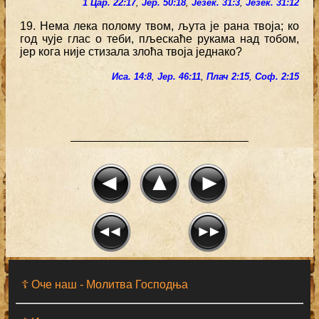
1 Цар. 22:17
,
Јер. 50:18
,
Језек. 31:3
,
Језек. 31:12
19. Нема лека полому твом, љута је рана твоја; ко
год чује глас о теби, пљескаће рукама над тобом,
јер кога није стизала злоћа твоја једнако?
Иса. 14:8
,
Јер. 46:11
,
Плач 2:15
,
Соф. 2:15
☦ Оче наш - Moлитва Господња