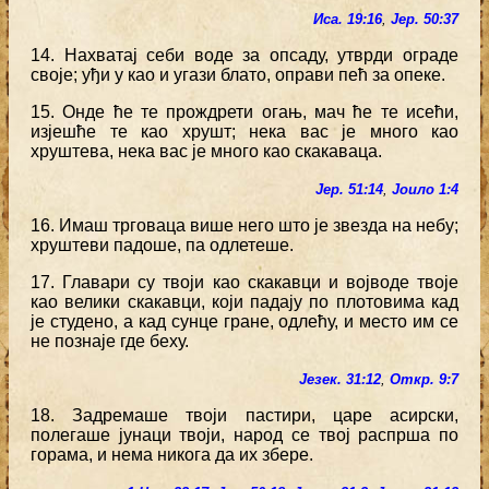
Иса. 19:16
,
Јер. 50:37
14. Нахватај себи воде за опсаду, утврди ограде
своје; уђи у као и угази блато, оправи пећ за опеке.
15. Онде ће те прождрети огањ, мач ће те исећи,
изјешће те као хрушт; нека вас је много као
хруштева, нека вас је много као скакаваца.
Јер. 51:14
,
Јоило 1:4
16. Имаш трговаца више него што је звезда на небу;
хруштеви падоше, па одлетеше.
17. Главари су твоји као скакавци и војводе твоје
као велики скакавци, који падају по плотовима кад
је студено, а кад сунце гране, одлећу, и место им се
не познаје где беху.
Језек. 31:12
,
Откр. 9:7
18. Задремаше твоји пастири, царе асирски,
полегаше јунаци твоји, народ се твој распрша по
горама, и нема никога да их збере.