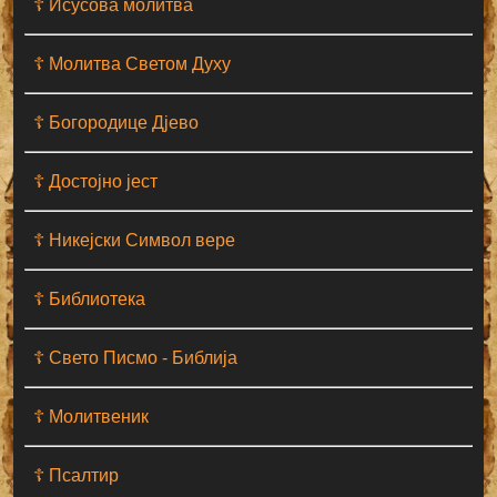
☦ Исусова молитва
☦ Молитва Светом Духу
☦ Богородице Дјево
☦ Достојно јест
☦ Никејски Символ вере
☦ Библиотека
☦ Свето Писмо - Библија
☦ Молитвеник
☦ Псалтир