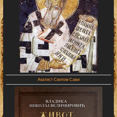
Акатист Светом Сави