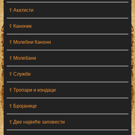
☦ Акатисти
☦ Каноник
☦ Молебни Канони
☦ Молебани
☦ Службе
☦ Тропари и кондаци
☦ Бројанице
☦ Две највеће заповести