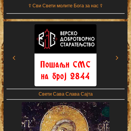
☦ Сви Свети молите Бога за нас ☦
Свети Сава Слава Сајта