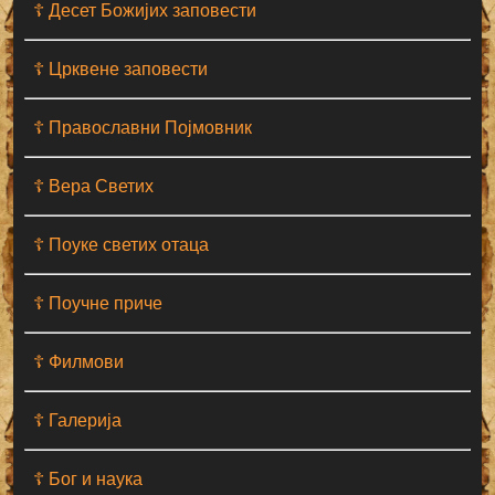
☦ Десет Божијих заповести
☦ Црквене заповести
☦ Православни Појмовник
☦ Вера Светих
☦ Поуке светих отаца
☦ Поучне приче
☦ Филмови
☦ Галерија
☦ Бог и наука