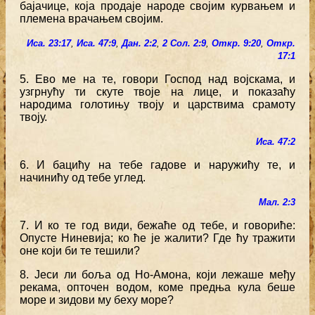
бајачице, која продаје народе својим курвањем и
племена врачањем својим.
Иса. 23:17
,
Иса. 47:9
,
Дан. 2:2
,
2 Сол. 2:9
,
Откр. 9:20
,
Откр.
17:1
5. Ево ме на те, говори Господ над војскама, и
узгрнућу ти скуте твоје на лице, и показаћу
народима голотињу твоју и царствима срамоту
твоју.
Иса. 47:2
6. И бацићу на тебе гадове и наружићу те, и
начинићу од тебе углед.
Мал. 2:3
7. И ко те год види, бежаће од тебе, и говориће:
Опусте Ниневија; ко ће је жалити? Где ћу тражити
оне који би те тешили?
8. Јеси ли боља од Но-Амона, који лежаше међу
рекама, опточен водом, коме предња кула беше
море и зидови му беху море?