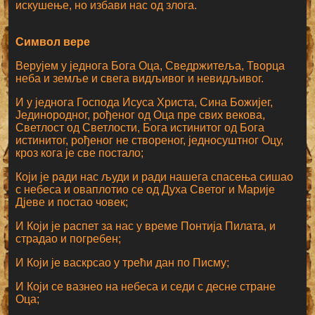
искушење, но избави нас од злога.
Символ вере
Верујем у једнога Бога Оца, Сведржитеља, Творца
неба и земље и свега видљивог и невидљивог.
И у једнога Господа Исуса Христа, Сина Божијег,
Јединородног, рођеног од Оца пре свих векова,
Светлост од Светлости, Бога истинитог од Бога
истинитог, рођеног не створеног, једносуштног Оцу,
кроз кога је све постало;
Који је ради нас људи и ради нашега спасења сишао
с небеса и оваплотио се од Духа Светог и Марије
Дјеве и постао човек;
И Који је распет за нас у време Понтија Пилата, и
страдао и погребен;
И Који је васкрсао у трећи дан по Писму;
И Који се вазнео на небеса и седи с десне стране
Оца;