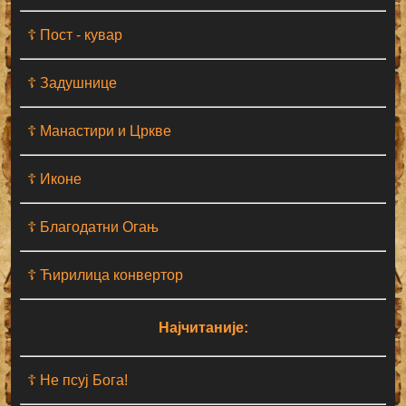
☦ Пост - кувар
☦ Задушнице
☦ Манастири и Цркве
☦ Иконе
☦ Благодатни Огањ
☦ Ћирилица конвертор
Најчитаније:
☦ Не псуј Бога!