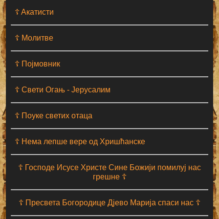
☦ Aкатисти
☦ Молитве
☦ Појмовник
☦ Свети Огањ - Јерусалим
☦ Поуке светих отаца
☦ Нема лепше вере од Хришћанске
☦ Господе Исусе Христе Сине Божији помилуј нас
грешне ☦
☦ Пресвета Богородице Дјево Марија спаси нас ☦