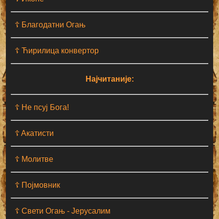
☦ Благодатни Огањ
☦ Ћирилица конвертор
Најчитаније:
☦ Не псуј Бога!
☦ Aкатисти
☦ Молитве
☦ Појмовник
☦ Свети Огањ - Јерусалим