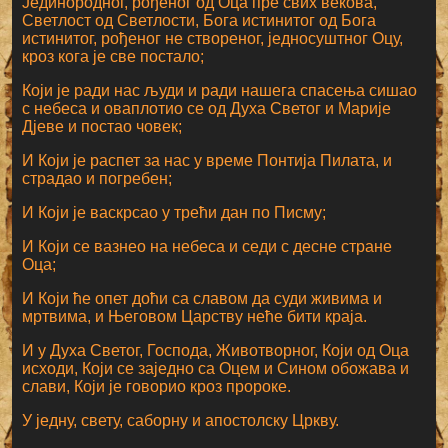
Јединородног, рођеног од Оца пре свих векова,
Светлост од Светлости, Бога истинитог од Бога
истинитог, рођеног не створеног, једносуштног Оцу,
кроз кога је све постало;
Који је ради нас људи и ради нашега спасења сишао
с небеса и оваплотио се од Духа Светог и Марије
Дјеве и постао човек;
И Који је распет за нас у време Понтија Пилата, и
страдао и погребен;
И Који је васкрсао у трећи дан по Писму;
И Који се вазнео на небеса и седи с десне стране
Оца;
И Који ће опет доћи са славом да суди живима и
мртвима, и Његовом Царству неће бити краја.
И у Духа Светог, Господа, Животворног, Који од Оца
исходи, Који се заједно са Оцем и Сином обожава и
слави, Који је говорио кроз пророке.
У једну, свету, саборну и апостолску Цркву.