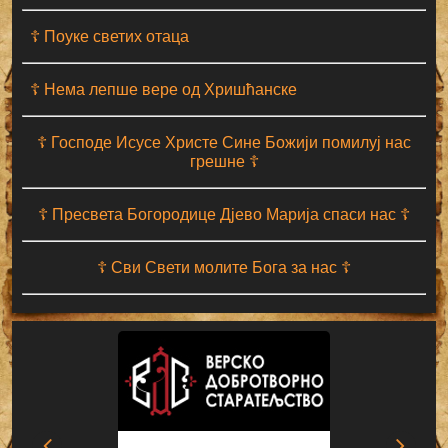
☦ Поуке светих отаца
☦ Нема лепше вере од Хришћанске
☦ Господе Исусе Христе Сине Божији помилуј нас
грешне ☦
☦ Пресвета Богородице Дјево Марија спаси нас ☦
☦ Сви Свети молите Бога за нас ☦