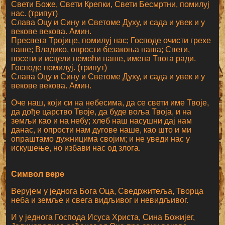
Свети Боже, Свети Крепки, Свети Бесмртни, помилуј
нас. (трипут)
Слава Оцу и Сину и Светоме Духу, и сада и увек и у
векове векова. Амин.
Пресвета Тројице, помилуј нас; Господе очисти грехе
наше; Владико, опрости безакоња наша; Свети,
посети и исцели немоћи наше, имена Твога ради.
Господе помилуј. (трипут)
Слава Оцу и Сину и Светоме Духу, и сада и увек и у
векове векова. Амин.
Оче наш, који си на небесима, да се свети име Твоје,
да дође царство Твоје, да буде воља Твоја, и на
земљи као и на небу; хлеб наш насушни дај нам
данас, и опрости нам дугове наше, као што и ми
опраштамо дужницима својим; и не уведи нас у
искушење, но избави нас од злога.
Символ вере
Верујем у једнога Бога Оца, Сведржитеља, Творца
неба и земље и свега видљивог и невидљивог.
И у једнога Господа Исуса Христа, Сина Божијег,