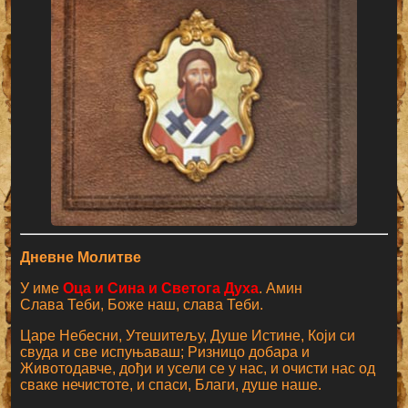
Дневне Молитве
У име
Оца и Сина и Светога Духа
. Амин
Слава Теби, Боже наш, слава Теби.
Царе Небесни, Утешитељу, Душе Истине, Који си
свуда и све испуњаваш; Ризницо добара и
Животодавче, дођи и усели се у нас, и очисти нас од
сваке нечистоте, и спаси, Благи, душе наше.