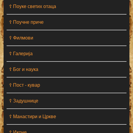
☦ Поуке светих отаца
☦ Поучне приче
☦ Филмови
☦ Галерија
☦ Бог и наука
☦ Пост - кувар
☦ Задушнице
☦ Манастири и Цркве
☦ Иконе