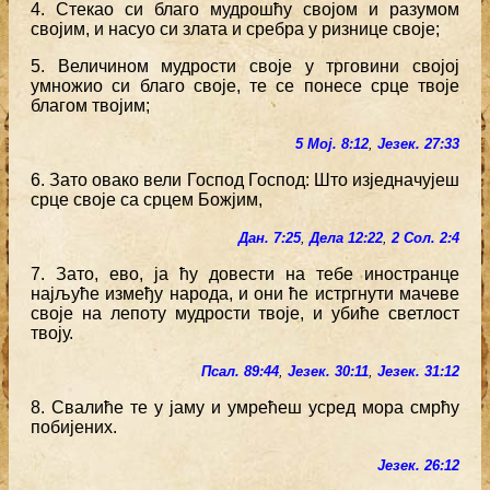
4. Стекао си благо мудрошћу својом и разумом
својим, и насуо си злата и сребра у ризнице своје;
5. Величином мудрости своје у трговини својој
умножио си благо своје, те се понесе срце твоје
благом твојим;
5 Мој. 8:12
,
Језек. 27:33
6. Зато овако вели Господ Господ: Што изједначујеш
срце своје са срцем Божјим,
Дан. 7:25
,
Дела 12:22
,
2 Сол. 2:4
7. Зато, ево, ја ћу довести на тебе иностранце
најљуће између народа, и они ће истргнути мачеве
своје на лепоту мудрости твоје, и убиће светлост
твоју.
Псал. 89:44
,
Језек. 30:11
,
Језек. 31:12
8. Свалиће те у јаму и умрећеш усред мора смрћу
побијених.
Језек. 26:12