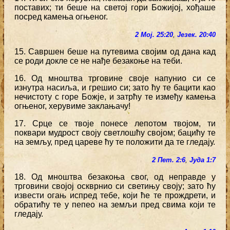
поставих; ти беше на светој гори Божијој, хођаше
посред камења огњеног.
2 Мој. 25:20
,
Језек. 20:40
15. Савршен беше на путевима својим од дана кад
се роди докле се не нађе безакоње на теби.
16. Од мноштва трговине своје напунио си се
изнутра насиља, и грешио си; зато ћу те бацити као
нечистоту с горе Божје, и затрћу те између камења
огњеног, херувиме заклањачу!
17. Срце се твоје понесе лепотом твојом, ти
поквари мудрост своју светлошћу својом; бацићу те
на земљу, пред цареве ћу те положити да те гледају.
2 Пет. 2:6
,
Јуда 1:7
18. Од мноштва безакоња свог, од неправде у
трговини својој оскврнио си светињу своју; зато ћу
извести огањ испред тебе, који ће те прождрети, и
обратићу те у пепео на земљи пред свима који те
гледају.