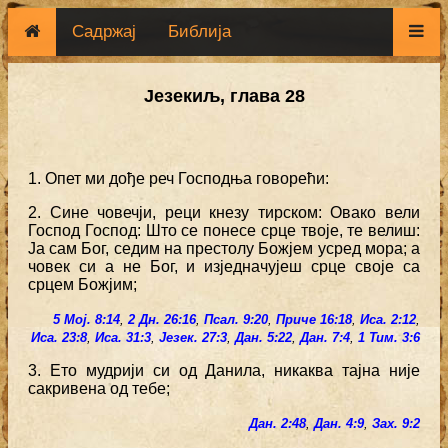
Садржај
Библија
Језекиљ, глава 28
1. Опет ми дође реч Господња говорећи:
2. Сине човечји, реци кнезу тирском: Овако вели
Господ Господ: Што се понесе срце твоје, те велиш:
Ја сам Бог, седим на престолу Божјем усред мора; а
човек си а не Бог, и изједначујеш срце своје са
срцем Божјим;
5 Мој. 8:14
,
2 Дн. 26:16
,
Псал. 9:20
,
Приче 16:18
,
Иса. 2:12
,
Иса. 23:8
,
Иса. 31:3
,
Језек. 27:3
,
Дан. 5:22
,
Дан. 7:4
,
1 Тим. 3:6
3. Ето мудрији си од Данила, никаква тајна није
сакривена од тебе;
Дан. 2:48
,
Дан. 4:9
,
Зах. 9:2