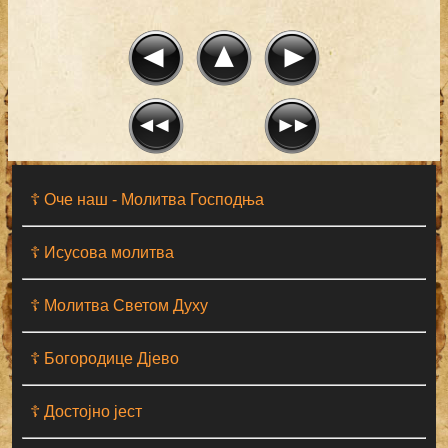
☦ Оче наш - Moлитва Господња
☦ Исусова молитва
☦ Молитва Светом Духу
☦ Богородице Дјево
☦ Достојно јест