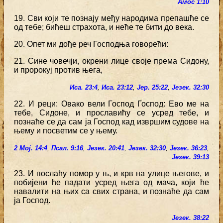
Амос 1:10
19. Сви који те познају међу народима препашће се
од тебе; бићеш страхота, и неће те бити до века.
20. Опет ми дође реч Господња говорећи:
21. Сине човечји, окрени лице своје према Сидону,
и пророкуј против њега,
Иса. 23:4
,
Иса. 23:12
,
Јер. 25:22
,
Језек. 32:30
22. И реци: Овако вели Господ Господ: Ево ме на
тебе, Сидоне, и прославићу се усред тебе, и
познаће се да сам ја Господ кад извршим судове на
њему и посветим се у њему.
2 Мој. 14:4
,
Псал. 9:16
,
Језек. 20:41
,
Језек. 32:30
,
Језек. 36:23
,
Језек. 39:13
23. И послаћу помор у њ, и крв на улице његове, и
побијени ће падати усред њега од мача, који ће
навалити на њих са свих страна, и познаће да сам
ја Господ.
Језек. 38:22