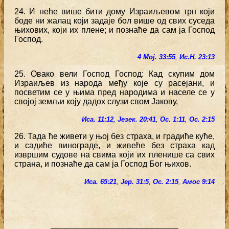
24. И неће више бити дому Израиљевом трн који
боде ни жалац који задаје бол више од свих суседа
њихових, који их плене; и познаће да сам ја Господ
Господ.
4 Мој. 33:55
,
Ис.Н. 23:13
25. Овако вели Господ Господ: Кад скупим дом
Израиљев из народа међу које су расејани, и
посветим се у њима пред народима и населе се у
својој земљи коју дадох слузи свом Јакову,
Иса. 11:12
,
Језек. 20:41
,
Ос. 1:11
,
Ос. 2:15
26. Тада ће живети у њој без страха, и градиће куће,
и садиће винограде, и живеће без страха кад
извршим судове на свима који их пленише са свих
страна, и познаће да сам ја Господ Бог њихов.
Иса. 65:21
,
Јер. 31:5
,
Ос. 2:15
,
Амос 9:14