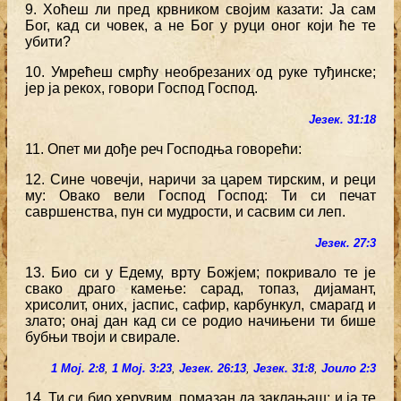
9. Хоћеш ли пред крвником својим казати: Ја сам
Бог, кад си човек, а не Бог у руци оног који ће те
убити?
10. Умрећеш смрћу необрезаних од руке туђинске;
јер ја рекох, говори Господ Господ.
Језек. 31:18
11. Опет ми дође реч Господња говорећи:
12. Сине човечји, наричи за царем тирским, и реци
му: Овако вели Господ Господ: Ти си печат
савршенства, пун си мудрости, и сасвим си леп.
Језек. 27:3
13. Био си у Едему, врту Божјем; покривало те је
свако драго камење: сарад, топаз, дијамант,
хрисолит, оних, јаспис, сафир, карбункул, смарагд и
злато; онај дан кад си се родио начињени ти бише
бубњи твоји и свирале.
1 Мој. 2:8
,
1 Мој. 3:23
,
Језек. 26:13
,
Језек. 31:8
,
Јоило 2:3
14. Ти си био херувим, помазан да заклањаш; и ја те