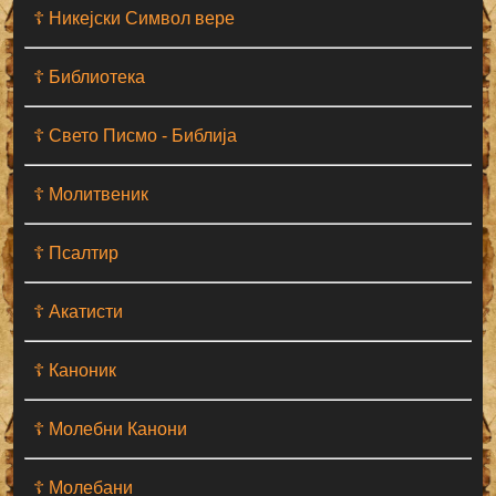
☦ Никејски Символ вере
☦ Библиотека
☦ Свето Писмо - Библија
☦ Молитвеник
☦ Псалтир
☦ Акатисти
☦ Каноник
☦ Молебни Канони
☦ Молебани