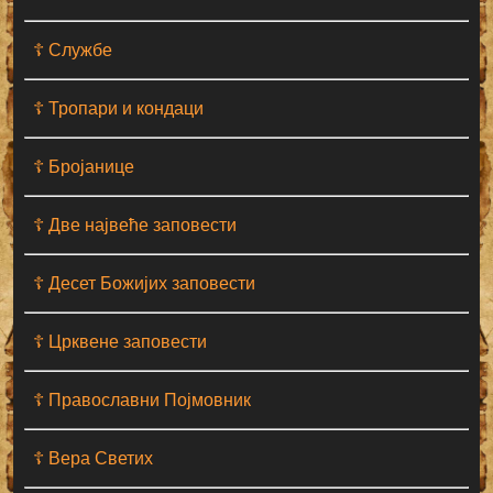
☦ Службе
☦ Тропари и кондаци
☦ Бројанице
☦ Две највеће заповести
☦ Десет Божијих заповести
☦ Црквене заповести
☦ Православни Појмовник
☦ Вера Светих