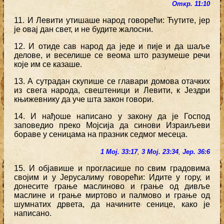
Откр. 11:10
11. И Левити утишаше народ говорећи: Ћутите, јер
је овај дан свет, и не будите жалосни.
12. И отиде сав народ да једе и пије и да шаље
делове, и веселише се веома што разумеше речи
које им се казаше.
13. А сутрадан скупише се главари домова отачких
из свега народа, свештеници и Левити, к Јездри
књижевнику да уче шта закон говори.
14. И нађоше написано у закону да је Господ
заповедио преко Мојсија да синови Израиљеви
бораве у сеницама на празник седмог месеца.
1 Мој. 33:17
,
3 Мој. 23:34
,
Јер. 36:6
15. И објавише и прогласише по свим градовима
својим и у Јерусалиму говорећи: Идите у гору, и
донесите грање маслиново и грање од дивље
маслине и грање миртово и палмово и грање од
шумнатих дрвета, да начините сенице, како је
написано.