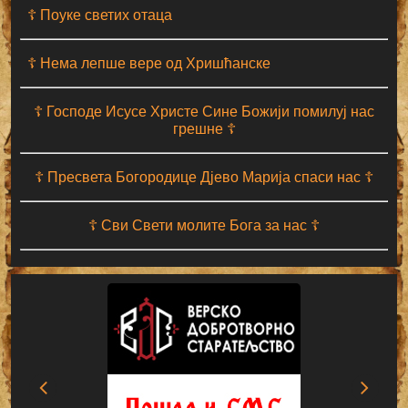
☦ Поуке светих отаца
☦ Нема лепше вере од Хришћанске
☦ Господе Исусе Христе Сине Божији помилуј нас
грешне ☦
☦ Пресвета Богородице Дјево Марија спаси нас ☦
☦ Сви Свети молите Бога за нас ☦