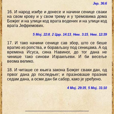
Јер. 36:6
16. И народ изиђе и донесе и начини сенице сваки
на свом крову и у свом трему и у тремовима дома
Божјег и на улици код врата водених и на улици код
врата Јефремових.
5 Мој. 22:8
,
2 Цар. 14:13
,
Нем. 3:15
,
Нем. 12:39
17. И тако начини сенице сав збор, што се беше
вратио из ропства, и борављаху под сеницама. А од
времена Исуса, сина Навиног, до тог дана не
чинише тако синови Израиљеви. И би весеље
веома велико.
18. И читаше се књига закона Божјег сваки дан, од
првог дана до последњег; и празноваше празник
седам дана, а осми дан би сабор, како је уређено.
4 Мој. 29:35
,
5 Мој. 31:10