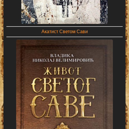
Акатист Светом Сави