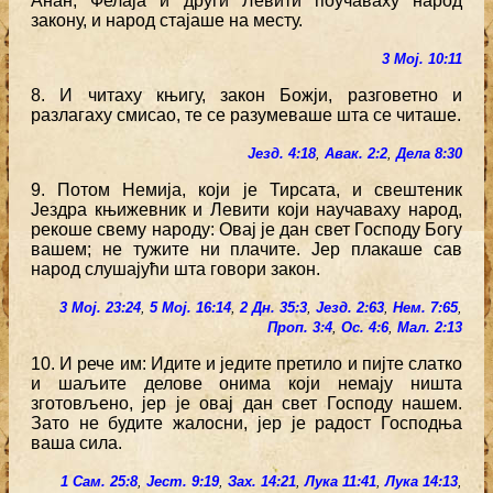
Анан, Фелаја и други Левити поучаваху народ
закону, и народ стајаше на месту.
3 Мој. 10:11
8. И читаху књигу, закон Божји, разговетно и
разлагаху смисао, те се разумеваше шта се читаше.
Језд. 4:18
,
Авак. 2:2
,
Дела 8:30
9. Потом Немија, који је Тирсата, и свештеник
Јездра књижевник и Левити који научаваху народ,
рекоше свему народу: Овај је дан свет Господу Богу
вашем; не тужите ни плачите. Јер плакаше сав
народ слушајући шта говори закон.
3 Мој. 23:24
,
5 Мој. 16:14
,
2 Дн. 35:3
,
Језд. 2:63
,
Нем. 7:65
,
Проп. 3:4
,
Ос. 4:6
,
Мал. 2:13
10. И рече им: Идите и једите претило и пијте слатко
и шаљите делове онима који немају ништа
зготовљено, јер је овај дан свет Господу нашем.
Зато не будите жалосни, јер је радост Господња
ваша сила.
1 Сам. 25:8
,
Јест. 9:19
,
Зах. 14:21
,
Лука 11:41
,
Лука 14:13
,