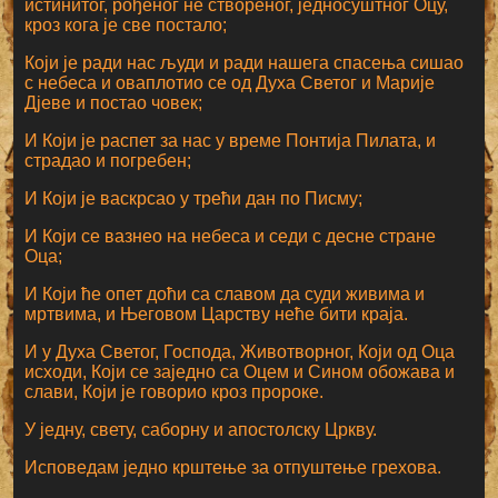
истинитог, рођеног не створеног, једносуштног Оцу,
кроз кога је све постало;
Који је ради нас људи и ради нашега спасења сишао
с небеса и оваплотио се од Духа Светог и Марије
Дјеве и постао човек;
И Који је распет за нас у време Понтија Пилата, и
страдао и погребен;
И Који је васкрсао у трећи дан по Писму;
И Који се вазнео на небеса и седи с десне стране
Оца;
И Који ће опет доћи са славом да суди живима и
мртвима, и Његовом Царству неће бити краја.
И у Духа Светог, Господа, Животворног, Који од Оца
исходи, Који се заједно са Оцем и Сином обожава и
слави, Који је говорио кроз пророке.
У једну, свету, саборну и апостолску Цркву.
Исповедам једно крштење за отпуштење грехова.