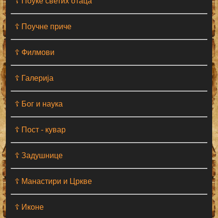
☦ Поуке светих отаца
☦ Поучне приче
☦ Филмови
☦ Галерија
☦ Бог и наука
☦ Пост - кувар
☦ Задушнице
☦ Манастири и Цркве
☦ Иконе