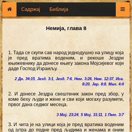
Садржај
Библија
Немија, глава 8
1. Тада се скупи сав народ једнодушно на улицу која
је пред вратима воденим, и рекоше Јездри
књижевнику да донесе књигу закона Мојсијевог који
даде Господ Израиљу.
2 Дн. 34:15
,
Језд. 3:1
,
Језд. 7:6
,
Нем. 3:26
,
Нем. 12:37
,
Иса.
8:20
,
Јер. 8:8
,
Мал. 4:4
2. И донесе Јездра свештеник закон пред збор, у
коме беху људи и жене и сви који могаху разумети,
првог дана седмог месеца.
3 Мој. 23:24
,
5 Мој. 31:11
,
1 Пет. 3:7
3. И чита је на улици која је пред вратима воденим
од јутра до подне пред људима и женама и оним