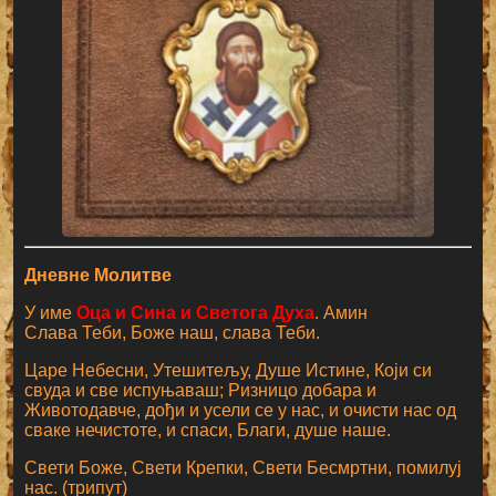
Дневне Молитве
У име
Оца и Сина и Светога Духа
. Амин
Слава Теби, Боже наш, слава Теби.
Царе Небесни, Утешитељу, Душе Истине, Који си
свуда и све испуњаваш; Ризницо добара и
Животодавче, дођи и усели се у нас, и очисти нас од
сваке нечистоте, и спаси, Благи, душе наше.
Свети Боже, Свети Крепки, Свети Бесмртни, помилуј
нас. (трипут)