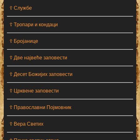
☦ Службе
☦ Тропари и кондаци
☦ Бројанице
☦ Две највеће заповести
☦ Десет Божијих заповести
☦ Црквене заповести
☦ Православни Појмовник
☦ Вера Светих