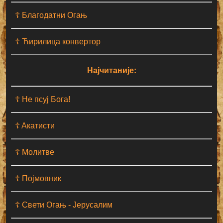
☦ Благодатни Огањ
☦ Ћирилица конвертор
Најчитаније:
☦ Не псуј Бога!
☦ Aкатисти
☦ Молитве
☦ Појмовник
☦ Свети Огањ - Јерусалим