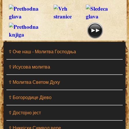
☦ Оче наш - Moлитва Господња
☦ Исусова молитва
☦ Молитва Светом Духу
☦ Богородице Дјево
☦ Достојно јест
☦ Никејски Символ вере