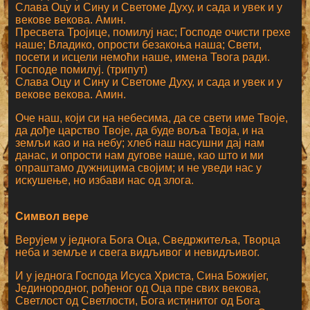
Слава Оцу и Сину и Светоме Духу, и сада и увек и у
векове векова. Амин.
Пресвета Тројице, помилуј нас; Господе очисти грехе
наше; Владико, опрости безакоња наша; Свети,
посети и исцели немоћи наше, имена Твога ради.
Господе помилуј. (трипут)
Слава Оцу и Сину и Светоме Духу, и сада и увек и у
векове векова. Амин.
Оче наш, који си на небесима, да се свети име Твоје,
да дође царство Твоје, да буде воља Твоја, и на
земљи као и на небу; хлеб наш насушни дај нам
данас, и опрости нам дугове наше, као што и ми
опраштамо дужницима својим; и не уведи нас у
искушење, но избави нас од злога.
Символ вере
Верујем у једнога Бога Оца, Сведржитеља, Творца
неба и земље и свега видљивог и невидљивог.
И у једнога Господа Исуса Христа, Сина Божијег,
Јединородног, рођеног од Оца пре свих векова,
Светлост од Светлости, Бога истинитог од Бога