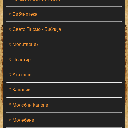
☦ Библиотека
☦ Свето Писмо - Библија
☦ Молитвеник
☦ Псалтир
☦ Акатисти
☦ Каноник
☦ Молебни Канони
☦ Молебани