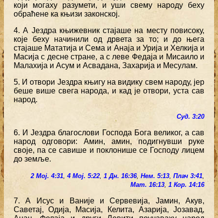
који могаху разумети, и уши свему народу беху
обраћене ка књизи законској.
4. А Јездра књижевник стајаше на месту повисоку,
које беху начинили од дрвета за то; и до њега
стајаше Мататија и Сема и Анаја и Урија и Хелкија и
Масија с десне стране, а с леве Федаја и Мисаило и
Малахија и Асум и Асвадана, Захарија и Месулам.
5. И отвори Јездра књигу на видику свем народу, јер
беше више свега народа, и кад је отвори, уста сав
народ.
Суд. 3:20
6. И Јездра благослови Господа Бога великог, а сав
народ одговори: Амин, амин, подигнувши руке
своје, па се савише и поклонише се Господу лицем
до земље.
2 Мој. 4:31
,
4 Мој. 5:22
,
1 Дн. 16:36
,
Нем. 5:13
,
Плач 3:41
,
Мат. 16:13
,
1 Кор. 14:16
7. А Исус и Ваније и Сервевија, Јамин, Акув,
Саветај, Одија, Масија, Келита, Азарија, Јозавад,