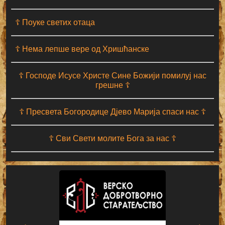
☦ Поуке светих отаца
☦ Нема лепше вере од Хришћанске
☦ Господе Исусе Христе Сине Божији помилуј нас
грешне ☦
☦ Пресвета Богородице Дјево Марија спаси нас ☦
☦ Сви Свети молите Бога за нас ☦