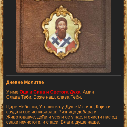
Дневне Молитве
У име
Оца и Сина и Светога Духа
. Амин
Слава Теби, Боже наш, слава Теби.
Царе Небесни, Утешитељу, Душе Истине, Који си
свуда и све испуњаваш; Ризницо добара и
Животодавче, дођи и усели се у нас, и очисти нас од
сваке нечистоте, и спаси, Благи, душе наше.