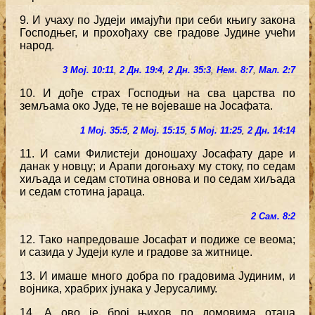
9. И учаху по Јудеји имајући при себи књигу закона
Господњег, и прохођаху све градове Јудине учећи
народ.
3 Мој. 10:11
,
2 Дн. 19:4
,
2 Дн. 35:3
,
Нем. 8:7
,
Мал. 2:7
10. И дође страх Господњи на сва царства по
земљама око Јуде, те не војеваше на Јосафата.
1 Мој. 35:5
,
2 Мој. 15:15
,
5 Мој. 11:25
,
2 Дн. 14:14
11. И сами Филистеји доношаху Јосафату даре и
данак у новцу; и Арапи догоњаху му стоку, по седам
хиљада и седам стотина овнова и по седам хиљада
и седам стотина јараца.
2 Сам. 8:2
12. Тако напредоваше Јосафат и подиже се веома;
и сазида у Јудеји куле и градове за житнице.
13. И имаше много добра по градовима Јудиним, и
војника, храбрих јунака у Јерусалиму.
14. А ово је број њихов по домовима отаца