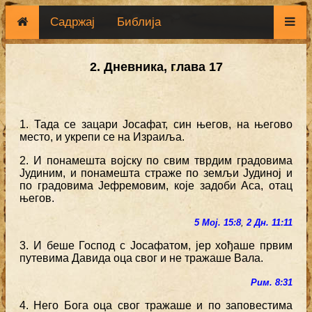
Садржај
Библија
2. Дневника, глава 17
1. Тада се зацари Јосафат, син његов, на његово
место, и укрепи се на Израиља.
2. И понамешта војску по свим тврдим градовима
Јудиним, и понамешта страже по земљи Јудиној и
по градовима Јефремовим, које задоби Аса, отац
његов.
5 Мој. 15:8
,
2 Дн. 11:11
3. И беше Господ с Јосафатом, јер хођаше првим
путевима Давида оца свог и не тражаше Вала.
Рим. 8:31
4. Него Бога оца свог тражаше и по заповестима