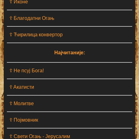
☦ Иконе
☦ Благодатни Огањ
☦ Ћирилица конвертор
Најчитаније:
☦ Не псуј Бога!
☦ Aкатисти
☦ Молитве
☦ Појмовник
☦ Свети Огањ - Јерусалим