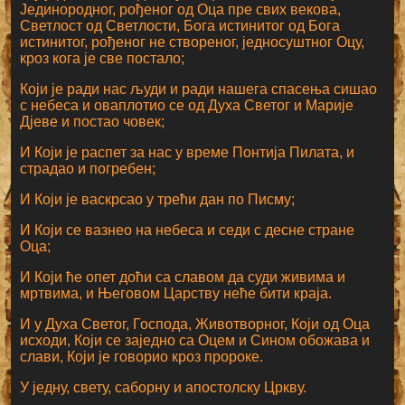
Јединородног, рођеног од Оца пре свих векова,
Светлост од Светлости, Бога истинитог од Бога
истинитог, рођеног не створеног, једносуштног Оцу,
кроз кога је све постало;
Који је ради нас људи и ради нашега спасења сишао
с небеса и оваплотио се од Духа Светог и Марије
Дјеве и постао човек;
И Који је распет за нас у време Понтија Пилата, и
страдао и погребен;
И Који је васкрсао у трећи дан по Писму;
И Који се вазнео на небеса и седи с десне стране
Оца;
И Који ће опет доћи са славом да суди живима и
мртвима, и Његовом Царству неће бити краја.
И у Духа Светог, Господа, Животворног, Који од Оца
исходи, Који се заједно са Оцем и Сином обожава и
слави, Који је говорио кроз пророке.
У једну, свету, саборну и апостолску Цркву.