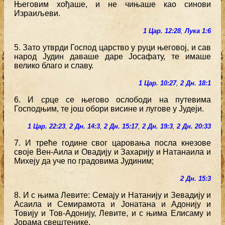
Његовим хођаше, и не чињаше као синови
Израиљеви.
1 Цар. 12:28
,
Лука 1:6
5. Зато утврди Господ царство у руци његовој, и сав
народ Јудин даваше даре Јосафату, те имаше
велико благо и славу.
1 Цар. 10:27
,
2 Дн. 18:1
6. И срце се његово ослободи на путевима
Господњим, те још обори висине и лугове у Јудеји.
1 Цар. 22:23
,
2 Дн. 14:3
,
2 Дн. 15:17
,
2 Дн. 19:3
,
2 Дн. 20:33
7. И треће године свог царовања посла кнезове
своје Вен-Аила и Овадију и Захарију и Натанаила и
Михеју да уче по градовима Јудиним;
2 Дн. 15:3
8. И с њима Левите: Семају и Натанију и Зевадију и
Асаила и Семирамота и Јонатана и Адонију и
Товију и Тов-Адонију, Левите, и с њима Елисаму и
Јорама свештенике.