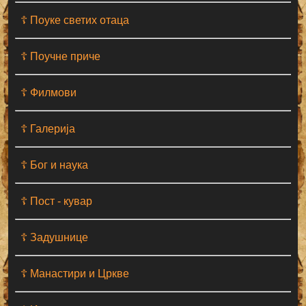
☦ Поуке светих отаца
☦ Поучне приче
☦ Филмови
☦ Галерија
☦ Бог и наука
☦ Пост - кувар
☦ Задушнице
☦ Манастири и Цркве