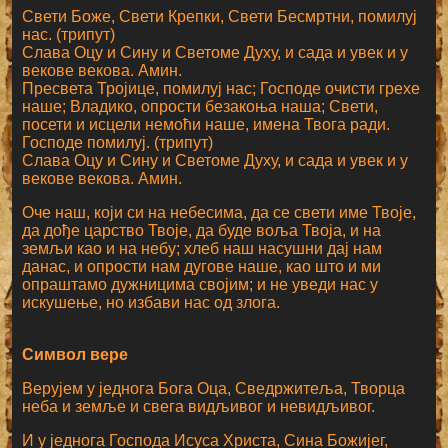
Свети Боже, Свети Крепки, Свети Бесмртни, помилуј
нас. (трипут)
Слава Оцу и Сину и Светоме Духу, и сада и увек и у
векове векова. Амин.
Пресвета Тројице, помилуј нас; Господе очисти грехе
наше; Владико, опрости безакоња наша; Свети,
посети и исцели немоћи наше, имена Твога ради.
Господе помилуј. (трипут)
Слава Оцу и Сину и Светоме Духу, и сада и увек и у
векове векова. Амин.
Оче наш, који си на небесима, да се свети име Твоје,
да дође царство Твоје, да буде воља Твоја, и на
земљи као и на небу; хлеб наш насушни дај нам
данас, и опрости нам дугове наше, као што и ми
опраштамо дужницима својим; и не уведи нас у
искушење, но избави нас од злога.
Символ вере
Верујем у једнога Бога Оца, Сведржитеља, Творца
неба и земље и свега видљивог и невидљивог.
И у једнога Господа Исуса Христа, Сина Божијег,