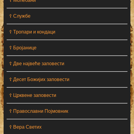
☦ Молебани
☦ Службе
☦ Тропари и кондаци
☦ Бројанице
☦ Две највеће заповести
☦ Десет Божијих заповести
☦ Црквене заповести
☦ Православни Појмовник
☦ Вера Светих