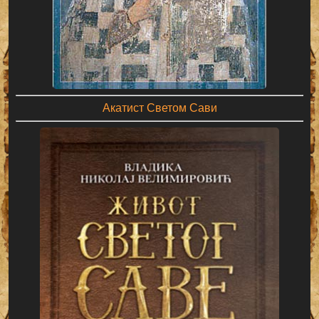
Акатист Светом Сави