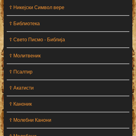
☦ Никејски Символ вере
☦ Библиотека
☦ Свето Писмо - Библија
☦ Молитвеник
☦ Псалтир
☦ Акатисти
☦ Каноник
☦ Молебни Канони