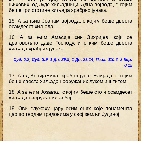
њихових; од Јуде хиљадници: Адна војвода, с којим
беше три стотине хиљада храбрих јунака.
15. А за њим Јоанам војвода, с којим беше двеста
осамдесет хиљада;
16. А за њим Амасија син Зихријев, који се
драговољно даде Господу, и с ким беше двеста
хиљада храбрих јунака.
Суд. 5:2
,
Суд. 5:9
,
1 Дн. 29:9
,
1 Дн. 29:14
,
Псал. 110:3
,
2 Кор.
8:12
17. А од Венијамина: храбри јунак Елијада, с којим
беше двеста хиљада наоружаних луком и штитом;
18. А за њим Јозавад, с којим беше сто и осамдесет
хиљада наоружаних за бој.
19. Ови служаху цару осим оних које понамешта
цар по тврдим градовима у свој земљи Јудиној.