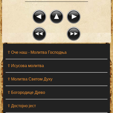
☦ Оче наш - Moлитва Господња
☦ Исусова молитва
☦ Молитва Светом Духу
☦ Богородице Дјево
☦ Достојно јест