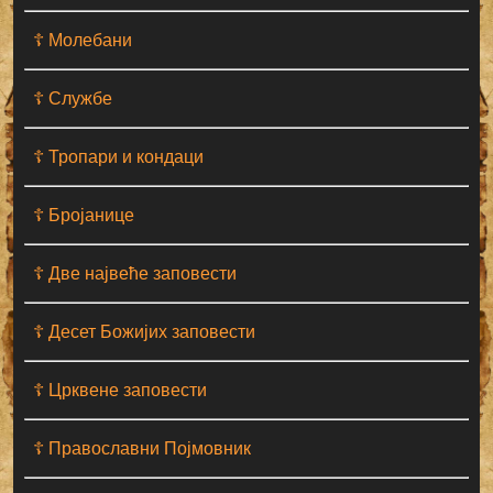
☦ Молебани
☦ Службе
☦ Тропари и кондаци
☦ Бројанице
☦ Две највеће заповести
☦ Десет Божијих заповести
☦ Црквене заповести
☦ Православни Појмовник