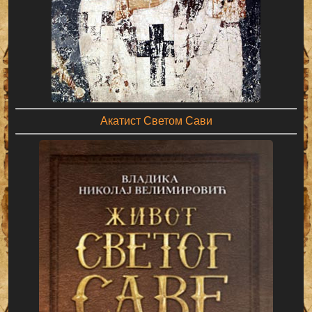
Акатист Светом Сави