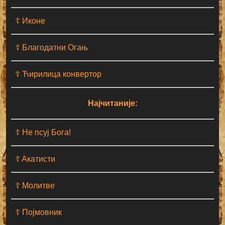
☦ Иконе
☦ Благодатни Огањ
☦ Ћирилица конвертор
Најчитаније:
☦ Не псуј Бога!
☦ Aкатисти
☦ Молитве
☦ Појмовник