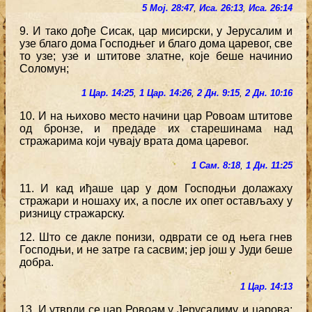
5 Мој. 28:47
,
Иса. 26:13
,
Иса. 26:14
9. И тако дође Сисак, цар мисирски, у Јерусалим и
узе благо дома Господњег и благо дома царевог, све
то узе; узе и штитове златне, које беше начинио
Соломун;
1 Цар. 14:25
,
1 Цар. 14:26
,
2 Дн. 9:15
,
2 Дн. 10:16
10. И на њихово место начини цар Ровоам штитове
од бронзе, и предаде их старешинама над
стражарима који чувају врата дома царевог.
1 Сам. 8:18
,
1 Дн. 11:25
11. И кад иђаше цар у дом Господњи долажаху
стражари и ношаху их, а после их опет остављаху у
ризницу стражарску.
12. Што се дакле понизи, одврати се од њега гнев
Господњи, и не затре га сасвим; јер још у Јуди беше
добра.
1 Цар. 14:13
13. И утврди се цар Ровоам у Јерусалиму, и царова;