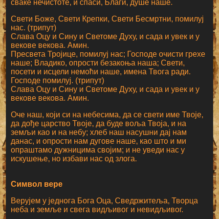
сваке нечистоте, и спаси, Благи, душе наше.
Свети Боже, Свети Крепки, Свети Бесмртни, помилуј
нас. (трипут)
Слава Оцу и Сину и Светоме Духу, и сада и увек и у
векове векова. Амин.
Пресвета Тројице, помилуј нас; Господе очисти грехе
наше; Владико, опрости безакоња наша; Свети,
посети и исцели немоћи наше, имена Твога ради.
Господе помилуј. (трипут)
Слава Оцу и Сину и Светоме Духу, и сада и увек и у
векове векова. Амин.
Оче наш, који си на небесима, да се свети име Твоје,
да дође царство Твоје, да буде воља Твоја, и на
земљи као и на небу; хлеб наш насушни дај нам
данас, и опрости нам дугове наше, као што и ми
опраштамо дужницима својим; и не уведи нас у
искушење, но избави нас од злога.
Символ вере
Верујем у једнога Бога Оца, Сведржитеља, Творца
неба и земље и свега видљивог и невидљивог.