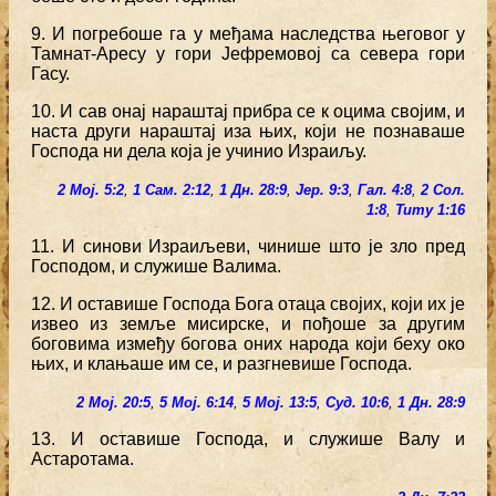
9. И погребоше га у међама наследства његовог у
Тамнат-Аресу у гори Јефремовој са севера гори
Гасу.
10. И сав онај нараштај прибра се к оцима својим, и
наста други нараштај иза њих, који не познаваше
Господа ни дела која је учинио Израиљу.
2 Мој. 5:2
,
1 Сам. 2:12
,
1 Дн. 28:9
,
Јер. 9:3
,
Гал. 4:8
,
2 Сол.
1:8
,
Титу 1:16
11. И синови Израиљеви, чинише што је зло пред
Господом, и служише Валима.
12. И оставише Господа Бога отаца својих, који их је
извео из земље мисирске, и пођоше за другим
боговима између богова оних народа који беху око
њих, и клањаше им се, и разгневише Господа.
2 Мој. 20:5
,
5 Мој. 6:14
,
5 Мој. 13:5
,
Суд. 10:6
,
1 Дн. 28:9
13. И оставише Господа, и служише Валу и
Астаротама.