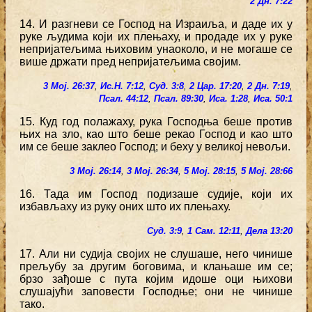
2 Дн. 7:22
14. И разгневи се Господ на Израиља, и даде их у
руке људима који их плењаху, и продаде их у руке
непријатељима њиховим унаоколо, и не могаше се
више држати пред непријатељима својим.
3 Мој. 26:37
,
Ис.Н. 7:12
,
Суд. 3:8
,
2 Цар. 17:20
,
2 Дн. 7:19
,
Псал. 44:12
,
Псал. 89:30
,
Иса. 1:28
,
Иса. 50:1
15. Куд год полажаху, рука Господња беше против
њих на зло, као што беше рекао Господ и као што
им се беше заклео Господ; и беху у великој невољи.
3 Мој. 26:14
,
3 Мој. 26:34
,
5 Мој. 28:15
,
5 Мој. 28:66
16. Тада им Господ подизаше судије, који их
избављаху из руку оних што их плењаху.
Суд. 3:9
,
1 Сам. 12:11
,
Дела 13:20
17. Али ни судија својих не слушаше, него чинише
прељубу за другим боговима, и клањаше им се;
брзо зађоше с пута којим идоше оци њихови
слушајући заповести Господње; они не чинише
тако.