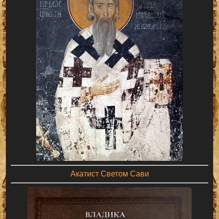
Акатист Светом Сави