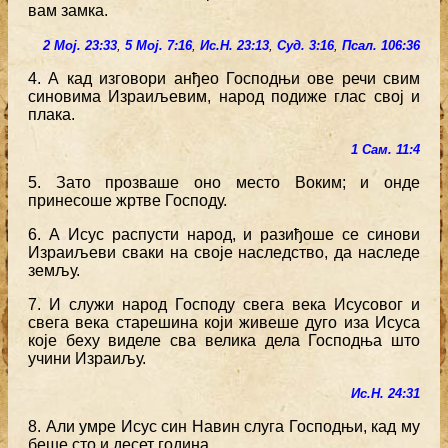
вам замка.
2 Мој. 23:33
,
5 Мој. 7:16
,
Ис.Н. 23:13
,
Суд. 3:16
,
Псал. 106:36
4. А кад изговори анђео Господњи ове речи свим
синовима Израиљевим, народ подиже глас свој и
плака.
1 Сам. 11:4
5. Зато прозваше оно место Воким; и онде
принесоше жртве Господу.
6. А Исус распусти народ, и разиђоше се синови
Израиљеви сваки на своје наследство, да наследе
земљу.
7. И служи народ Господу свега века Исусовог и
свега века старешина који живеше дуго иза Исуса
које беху виделе сва велика дела Господња што
учини Израиљу.
Ис.Н. 24:31
8. Али умре Исус син Навин слуга Господњи, кад му
беше сто и десет година.