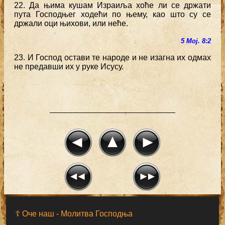
22. Да њима кушам Израиља хоће ли се држати
пута Господњег ходећи по њему, као што су се
држали оци њихови, или неће.
5 Мој. 8:2
23. И Господ остави те народе и не изагна их одмах
не предавши их у руке Исусу.
☦ Оче наш - Moлитва Господња