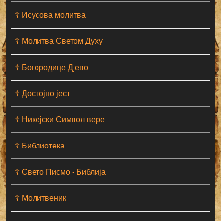
☦ Исусова молитва
☦ Молитва Светом Духу
☦ Богородице Дјево
☦ Достојно јест
☦ Никејски Символ вере
☦ Библиотека
☦ Свето Писмо - Библија
☦ Молитвеник