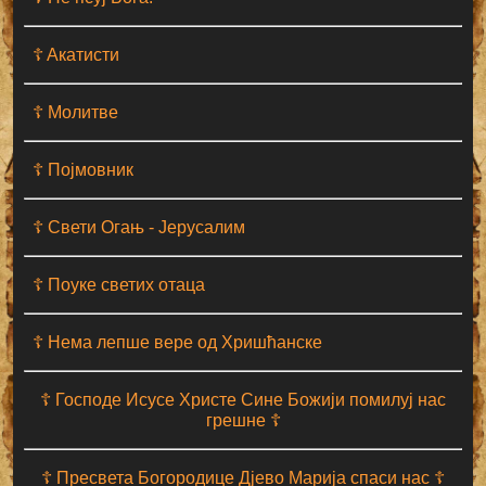
☦ Aкатисти
☦ Молитве
☦ Појмовник
☦ Свети Огањ - Јерусалим
☦ Поуке светих отаца
☦ Нема лепше вере од Хришћанске
☦ Господе Исусе Христе Сине Божији помилуј нас
грешне ☦
☦ Пресвета Богородице Дјево Марија спаси нас ☦