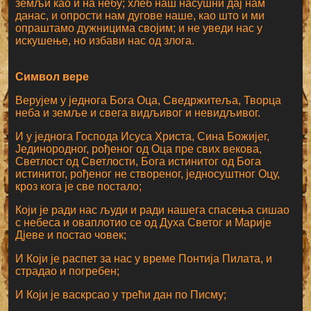
земљи као и на небу; хлеб наш насушни дај нам
данас, и опрости нам дугове наше, као што и ми
опраштамо дужницима својим; и не уведи нас у
искушење, но избави нас од злога.
Символ вере
Верујем у једнога Бога Оца, Сведржитеља, Творца
неба и земље и свега видљивог и невидљивог.
И у једнога Господа Исуса Христа, Сина Божијег,
Јединородног, рођеног од Оца пре свих векова,
Светлост од Светлости, Бога истинитог од Бога
истинитог, рођеног не створеног, једносуштног Оцу,
кроз кога је све постало;
Који је ради нас људи и ради нашега спасења сишао
с небеса и оваплотио се од Духа Светог и Марије
Дјеве и постао човек;
И Који је распет за нас у време Понтија Пилата, и
страдао и погребен;
И Који је васкрсао у трећи дан по Писму;