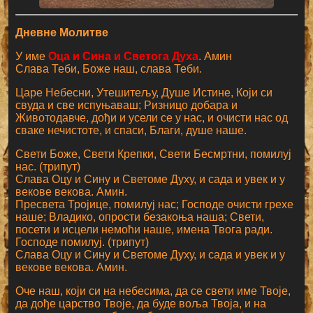
Дневне Молитве
У име
Оца и Сина и Светога Духа
. Амин
Слава Теби, Боже наш, слава Теби.
Царе Небесни, Утешитељу, Душе Истине, Који си
свуда и све испуњаваш; Ризницо добара и
Животодавче, дођи и усели се у нас, и очисти нас од
сваке нечистоте, и спаси, Благи, душе наше.
Свети Боже, Свети Крепки, Свети Бесмртни, помилуј
нас. (трипут)
Слава Оцу и Сину и Светоме Духу, и сада и увек и у
векове векова. Амин.
Пресвета Тројице, помилуј нас; Господе очисти грехе
наше; Владико, опрости безакоња наша; Свети,
посети и исцели немоћи наше, имена Твога ради.
Господе помилуј. (трипут)
Слава Оцу и Сину и Светоме Духу, и сада и увек и у
векове векова. Амин.
Оче наш, који си на небесима, да се свети име Твоје,
да дође царство Твоје, да буде воља Твоја, и на