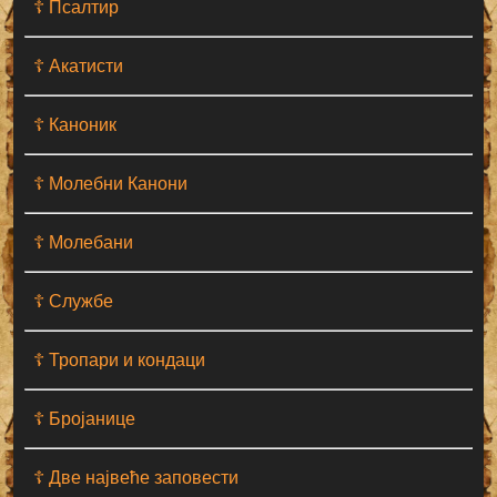
☦ Псалтир
☦ Акатисти
☦ Каноник
☦ Молебни Канони
☦ Молебани
☦ Службе
☦ Тропари и кондаци
☦ Бројанице
☦ Две највеће заповести