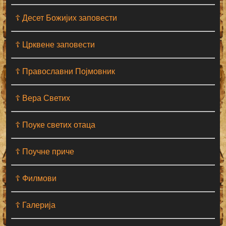
☦ Десет Божијих заповести
☦ Црквене заповести
☦ Православни Појмовник
☦ Вера Светих
☦ Поуке светих отаца
☦ Поучне приче
☦ Филмови
☦ Галерија