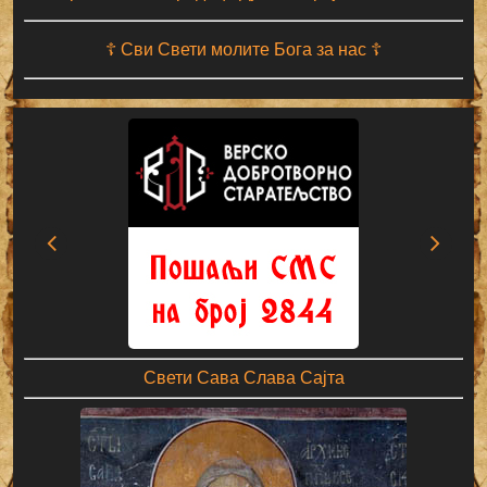
☦ Сви Свети молите Бога за нас ☦
Свети Сава Слава Сајта