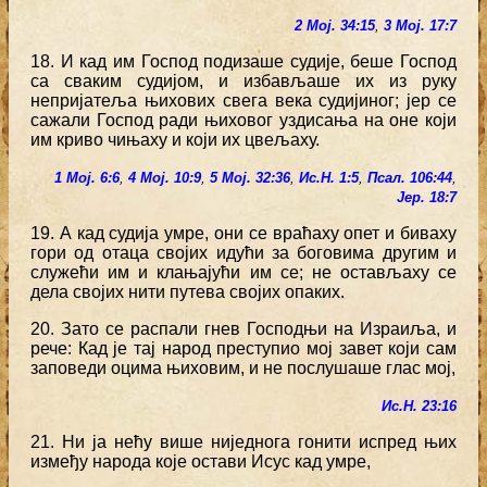
2 Мој. 34:15
,
3 Мој. 17:7
18. И кад им Господ подизаше судије, беше Господ
са сваким судијом, и избављаше их из руку
непријатеља њихових свега века судијиног; јер се
сажали Господ ради њиховог уздисања на оне који
им криво чињаху и који их цвељаху.
1 Мој. 6:6
,
4 Мој. 10:9
,
5 Мој. 32:36
,
Ис.Н. 1:5
,
Псал. 106:44
,
Јер. 18:7
19. А кад судија умре, они се враћаху опет и биваху
гори од отаца својих идући за боговима другим и
служећи им и клањајући им се; не остављаху се
дела својих нити путева својих опаких.
20. Зато се распали гнев Господњи на Израиља, и
рече: Кад је тај народ преступио мој завет који сам
заповеди оцима њиховим, и не послушаше глас мој,
Ис.Н. 23:16
21. Ни ја нећу више ниједнога гонити испред њих
између народа које остави Исус кад умре,