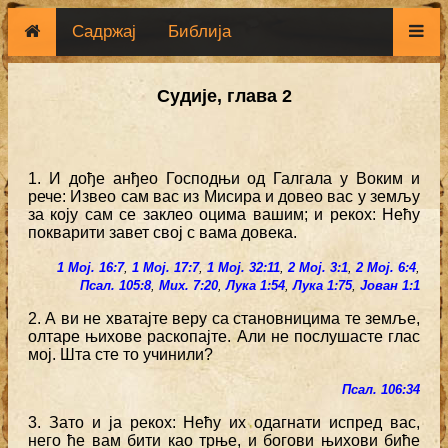
Садржај
Библија
Судије, глава 2
1. И дође анђео Господњи од Галгала у Воким и
рече: Извео сам вас из Мисира и довео вас у земљу
за коју сам се заклео оцима вашим; и рекох: Нећу
покварити завет свој с вама довека.
1 Мој. 16:7
,
1 Мој. 17:7
,
1 Мој. 32:11
,
2 Мој. 3:1
,
2 Мој. 6:4
,
Псал. 105:8
,
Мих. 7:20
,
Лука 1:54
,
Лука 1:75
,
Јован 1:1
2. А ви не хватајте веру са становницима те земље,
олтаре њихове раскопајте. Али не послушасте глас
мој. Шта сте то учинили?
Псал. 106:34
3. Зато и ја рекох: Нећу их одагнати испред вас,
него ће вам бити као трње, и богови њихови биће