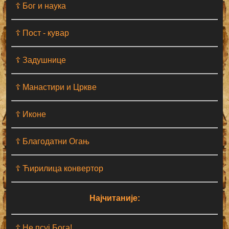
☦ Бог и наука
☦ Пост - кувар
☦ Задушнице
☦ Манастири и Цркве
☦ Иконе
☦ Благодатни Огањ
☦ Ћирилица конвертор
Најчитаније:
☦ Не псуј Бога!