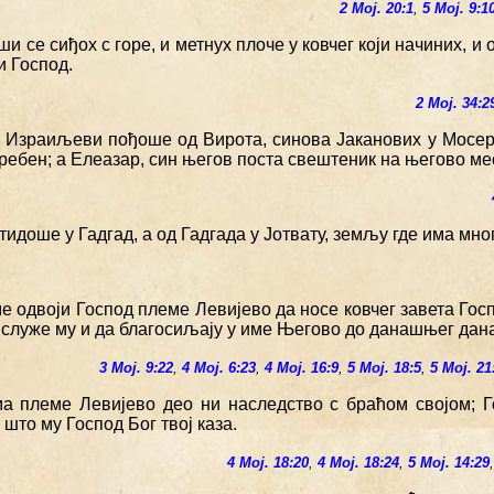
2 Мој. 20:1
,
5 Мој. 9:1
ши се сиђох с горе, и метнух плоче у ковчег који начиних, и
и Господ.
2 Мој. 34:2
и Израиљеви пођоше од Вирота, синова Јаканових у Мосер
ребен; а Елеазар, син његов поста свештеник на његово ме
тидоше у Гадгад, а од Гадгада у Јотвату, земљу где има мно
ме одвоји Господ племе Левијево да носе ковчег завета Госп
 служе му и да благосиљају у име Његово до данашњег дана
3 Мој. 9:22
,
4 Мој. 6:23
,
4 Мој. 16:9
,
5 Мој. 18:5
,
5 Мој. 21
ма племе Левијево део ни наследство с браћом својом; Г
 што му Господ Бог твој каза.
4 Мој. 18:20
,
4 Мој. 18:24
,
5 Мој. 14:29