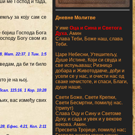
иши ме Господ и тада,
земљу за коју сам се
Дневне Молитве
У име
Оца и Сина и Светога
е бојиш Господа Бога
Духа
. Амин
осподу Богу свом из
Слава Теби, Боже наш, слава
Теби.
Царе Небесни, Утешитељу,
8
,
Мат. 22:37
,
1 Тим. 1:5
Душе Истине, Који си свуда и
ведам, да би ти било
све испуњаваш; Ризницо
добара и Животодавче, дођи и
усели се у нас, и очисти нас од
то је на њој.
сваке нечистоте, и спаси, Благи,
душе наше.
Псал. 115:16
,
1 Кор. 10:28
Свети Боже, Свети Крепки,
њих, вас између свих
Свети Бесмртни, помилуј нас.
(трипут)
Слава Оцу и Сину и Светоме
Духу, и сада и увек и у векове
векова. Амин.
:28
,
Ефес. 4:21
,
Кол. 2:11
Пресвета Тројице, помилуј нас;