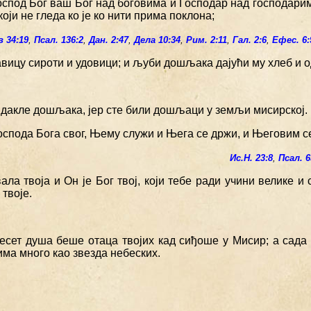
Господ Бог ваш Бог над боговима и Господар над господарим
који не гледа ко је ко нити прима поклона;
в 34:19
,
Псал. 136:2
,
Дан. 2:47
,
Дела 10:34
,
Рим. 2:11
,
Гал. 2:6
,
Ефес. 6:
авицу сироти и удовици; и љуби дошљака дајући му хлеб и о
 дакле дошљака, јер сте били дошљаци у земљи мисирској.
Господа Бога свог, Њему служи и Њега се држи, и Његовим с
Ис.Н. 23:8
,
Псал. 6
вала твоја и Он је Бог твој, који тебе ради учини велике и
твоје.
есет душа беше отаца твојих кад сиђоше у Мисир; а сада 
 има много као звезда небеских.