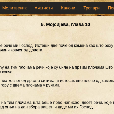
Молитвеник
Акатисти
Канони
Тропари
Пс
5. Мојсијева, глава 10
ме рече ми Господ: Истеши две поче од камена као што беху 
начини ковчег од дрвета.
ћу на тим плочама речи које су биле на првим плочама што 
 ковчег.
иних ковчег од дрвета ситима, и истесах две плоче од камен
 гору с двема плочама у рукама.
а на тим плочама шта беше прво написао, десет речи, које
ед огња на дан збора вашег; и даде ми их Господ.