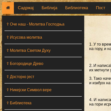
Садржај
Библија
Библиотека
Пост
☦ Оче наш - Moлитва Господња
☦ Исусова молитва
1. У то вре
на гору, и 
☦ Молитва Светом Духу
☦ Богородице Дјево
2. И написа
их метнути у
☦ Достојно јест
3. Тако нач
и изиђох на
☦ Никејски Символ вере
4. И напис
☦ Библиотека
на гори иср