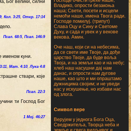
Господе очисти грехе наше;
а, Бог велики, силни
Владико, опрости безакоња
наша; Свети, посети и исцели
немоћи наше, имена Твога ради.
9
,
Кол. 3:25
,
Откр. 17:14
Господе помилуј. (трипут)
Слава Оцу и Сину и Светоме
дело.
Духу, и сада и увек и у векове
векова. Амин.
Псал. 68:5
,
Псал. 146:9
Оче наш, који си на небесима,
да се свети име Твоје, да дође
е именом куни.
царство Твоје, да буде воља
Твоја, и на земљи као и на небу;
3:11
,
Мат. 4:10
,
Лука 4:8
хлеб наш насушни дај нам
данас, и опрости нам дугове
 страшне ствари, које
наше, као што и ми опраштамо
дужницима својим; и не уведи
нас у искушење, но избави нас
Псал. 22:3
од злога.
учини ти Господ Бог
Символ вере
1 Мој. 46:27
Верујем у једнога Бога Оца,
Сведржитеља, Творца неба и
земље и свега видљивог и