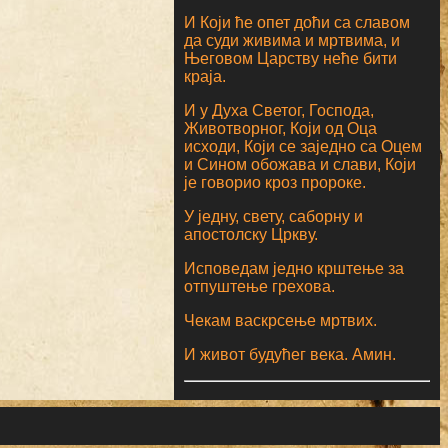
И Који ће опет доћи са славом
да суди живима и мртвима, и
Његовом Царству неће бити
краја.
И у Духа Светог, Господа,
Животворног, Који од Оца
исходи, Који се заједно са Оцем
и Сином обожава и слави, Који
је говорио кроз пророке.
У једну, свету, саборну и
апостолску Цркву.
Исповедам једно крштење за
отпуштење грехова.
Чекам васкрсење мртвих.
И живот будућег века. Амин.