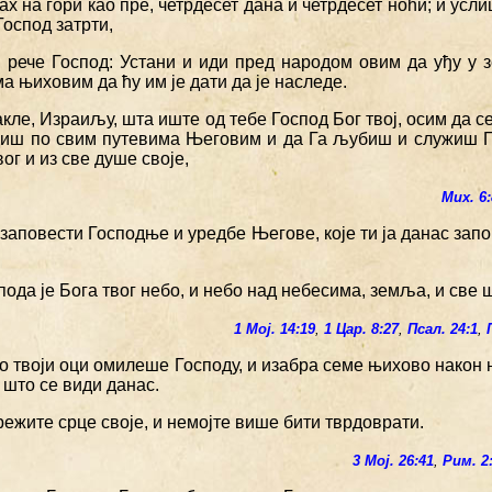
ајах на гори као пре, четрдесет дана и четрдесет ноћи; и усл
 Господ затрти,
и рече Господ: Устани и иди пред народом овим да уђу у 
а њиховим да ћу им је дати да је наследе.
акле, Израиљу, шта иште од тебе Господ Бог твој, осим да с
одиш по свим путевима Његовим и да Га љубиш и служиш Г
вог и из све душе своје,
Мих. 6:
заповести Господње и уредбе Његове, које ти ја данас запо
спода је Бога твог небо, и небо над небесима, земља, и све ш
1 Мој. 14:19
,
1 Цар. 8:27
,
Псал. 24:1
,
о твоји оци омилеше Господу, и изабра семе њихово након 
 што се види данас.
режите срце своје, и немојте више бити тврдоврати.
3 Мој. 26:41
,
Рим. 2