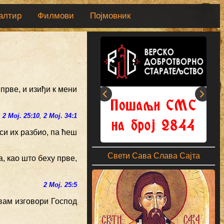
алтир
Филмови
Појмовник
прве, и изиђи к мени
2 Мој. 25:10
,
2 Мој. 34:1
си их разбио, па ћеш
Свети Сава Слава Сајта
а, као што беху прве,
2 Мој. 25:5
 вам изговори Господ