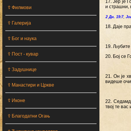
17. Јер је 
и страшни, 
☦ Филмови
2 Дн. 19:7
,
Јо
☦ Галерија
18. Даје пр
☦ Бог и наука
19. Љубите
☦ Пост - кувар
20. Бој се 
☦ Задушнице
21. Он је х
видеше очи 
☦ Манастири и Цркве
☦ Иконе
22. Седамд
твој те вас
☦ Благодатни Огањ