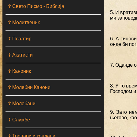
☦ Свето Писмо - Библија
5. И вратив
ми заповед
☦ Молитвеник
☦ Псалтир
6. А синов
онде би пог
☦ Акатисти
7. Оданде о
☦ Каноник
8. У то вре
☦ Молебни Канони
Господом и
☦ Молебани
9. Зато не
његово, као
☦ Службе
☦ Тропари и кондаци