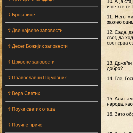
10. А ја ст
и не хте те
☦ Бројанице
11. Него м
заклео оцим
☦ Две највеће заповести
12. Сада, д
свог, да х
свег срца с
☦ Десет Божијих заповести
☦ Црквене заповести
13. Држећи 
добро?
☦ Православни Појмовник
14. Гле, Го
☦ Вера Светих
15. Али сам
народа, као
☦ Поуке светих отаца
16. Зато об
☦ Поучне приче