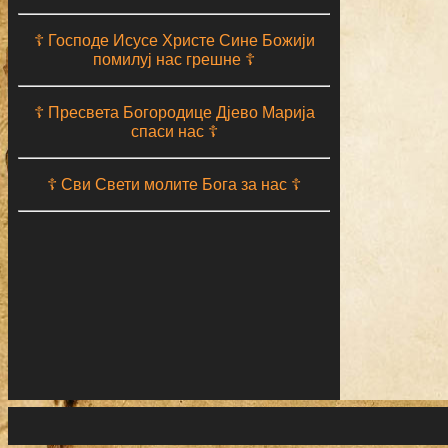
☦ Господе Исусе Христе Сине Божији
помилуј нас грешне ☦
☦ Пресвета Богородице Дјево Марија
спаси нас ☦
☦ Сви Свети молите Бога за нас ☦