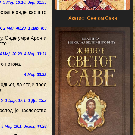
0
,
5 Мој. 18:16
,
Јер. 31:33
 осташе онде, као што
Акатист Светом Сави
9
,
2 Мој. 40:20
,
1 Цар. 8:9
у. Онде умре Арон и
сто.
4 Мој. 20:28
,
4 Мој. 33:31
го потока.
4 Мој. 33:32
одњег, да стоје пред
.
:5
,
1 Цар. 17:1
,
1 Дн. 15:2
оспод је наследство
,
5 Мој. 18:1
,
Језек. 44:28