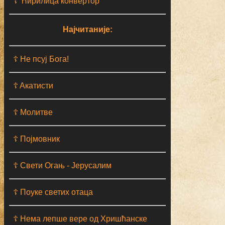
☦ Ћирилица конвертор
Најчитаније:
☦ Не псуј Бога!
☦ Aкатисти
☦ Молитве
☦ Појмовник
☦ Свети Огањ - Јерусалим
☦ Поуке светих отаца
☦ Нема лепше вере од Хришћанске