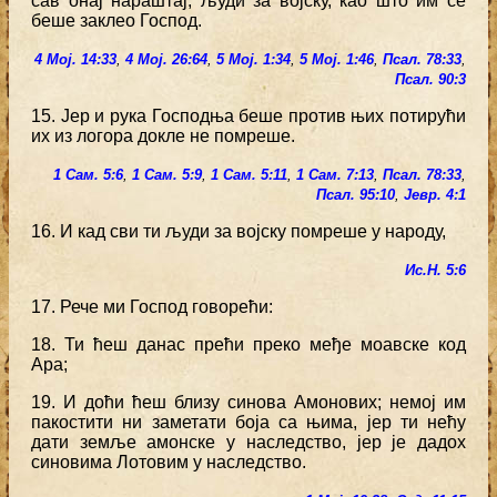
сав онај нараштај, људи за војску, као што им се
беше заклео Господ.
4 Мој. 14:33
,
4 Мој. 26:64
,
5 Мој. 1:34
,
5 Мој. 1:46
,
Псал. 78:33
,
Псал. 90:3
15. Јер и рука Господња беше против њих потирући
их из логора докле не помреше.
1 Сам. 5:6
,
1 Сам. 5:9
,
1 Сам. 5:11
,
1 Сам. 7:13
,
Псал. 78:33
,
Псал. 95:10
,
Јевр. 4:1
16. И кад сви ти људи за војску помреше у народу,
Ис.Н. 5:6
17. Рече ми Господ говорећи:
18. Ти ћеш данас прећи преко међе моавске код
Ара;
19. И доћи ћеш близу синова Амонових; немој им
пакостити ни заметати боја са њима, јер ти нећу
дати земље амонске у наследство, јер је дадох
синовима Лотовим у наследство.