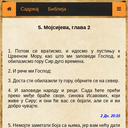
Садржај
Библија
5. Мојсијева, глава 2
1. Потом се вратисмо, и идосмо у пустињу к
Црвеном Мору, као што ми заповеди Господ, и
обилазисмо гору Сир дуго времена.
2. И рече ми Господ:
3. Доста сте обилазили ту гору, обрните се на север.
4. И заповеди народу и реци: Сада ћете прећи
преко међе браће своје, синова Исавових, који
живе у Сиру; и они ће вас се бојати, али се и ви
добро чувајте.
2 Дн. 20:10
5. Немојте заметати боја са њима, јер вам нећу дати