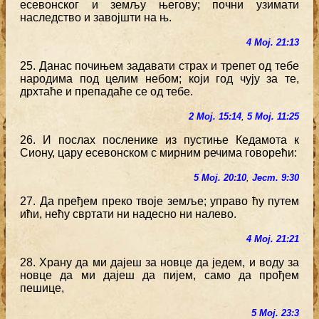
есевонског и земљу његову; почни узимати
наследство и завојшти на њ.
4 Мој. 21:13
25. Данас почињем задавати страх и трепет од тебе
народима под целим небом; који год чују за те,
дрхтаће и препадаће се од тебе.
2 Мој. 15:14
,
5 Мој. 11:25
26. И послах посленике из пустиње Кедамота к
Сиону, цару есевонском с мирним речима говорећи:
5 Мој. 20:10
,
Јест. 9:30
27. Да пређем преко твоје земље; управо ћу путем
ићи, нећу свртати ни надесно ни налево.
4 Мој. 21:21
28. Храну да ми дајеш за новце да једем, и воду за
новце да ми дајеш да пијем, само да прођем
пешице,
5 Мој. 23:3