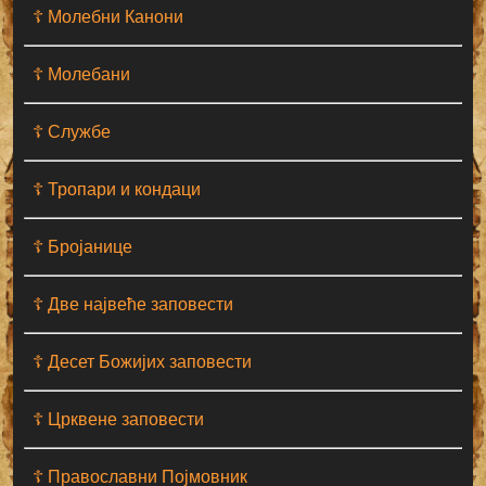
☦ Молебни Канони
☦ Молебани
☦ Службе
☦ Тропари и кондаци
☦ Бројанице
☦ Две највеће заповести
☦ Десет Божијих заповести
☦ Црквене заповести
☦ Православни Појмовник