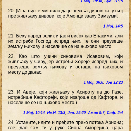
1 Мој. 19:38
,
Суд. 11:15
20. (И за њу се мислило да је земља дивовска; у њој
пре живљаху дивови, које Амонци зваху Замзуми.
1 Мој. 14:5
21. Беху народ велик и јак и висок као Енакими; али
их истреби Господ испред њих, те они преузеше
земљу њихову и населише се на њихово место;
22. Као што учини синовима Исавовим, који
живљаху у Сиру, јер истреби Хореје испред њих, и
преузеше земљу њихову и осташе на њиховом
месту до данас.
1 Мој. 36:8
,
Јов 12:23
23. И Авеје, који живљаху у Асироту па до Газе,
истребише Кафтореји, који изађоше од Кафтора, и
населише се на њихово место.)
1 Мој. 10:14
,
Ис.Н. 13:3
,
Јер. 25:20
,
Амос 9:7
,
Соф. 2:4
24. Устаните, идите и пређите преко потока Арнона;
гле, дао сам ти у руке Сиона Аморејина, цара