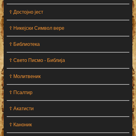
☦ Достојно јест
☦ Никејски Символ вере
☦ Библиотека
☦ Свето Писмо - Библија
☦ Молитвеник
☦ Псалтир
☦ Акатисти
☦ Каноник