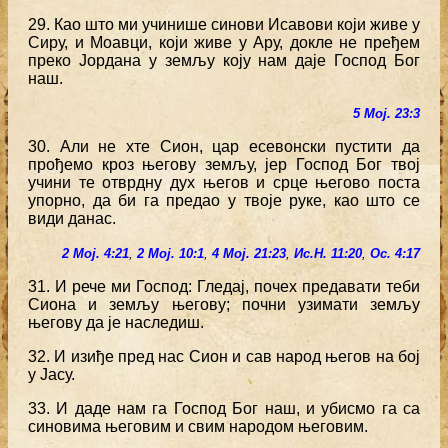
29. Као што ми учинише синови Исавови који живе у
Сиру, и Моавци, који живе у Ару, докле не пређем
преко Јордана у земљу коју нам даје Господ Бог
наш.
5 Мој. 23:3
30. Али не хте Сион, цар есевонски пустити да
прођемо кроз његову земљу, јер Господ Бог твој
учини те отврдну дух његов и срце његово поста
упорно, да би га предао у твоје руке, као што се
види данас.
2 Мој. 4:21
,
2 Мој. 10:1
,
4 Мој. 21:23
,
Ис.Н. 11:20
,
Ос. 4:17
31. И рече ми Господ: Гледај, почех предавати теби
Сиона и земљу његову; почни узимати земљу
његову да је наследиш.
32. И изиђе пред нас Сион и сав народ његов на бој
у Јасу.
33. И даде нам га Господ Бог наш, и убисмо га са
синовима његовим и свим народом његовим.