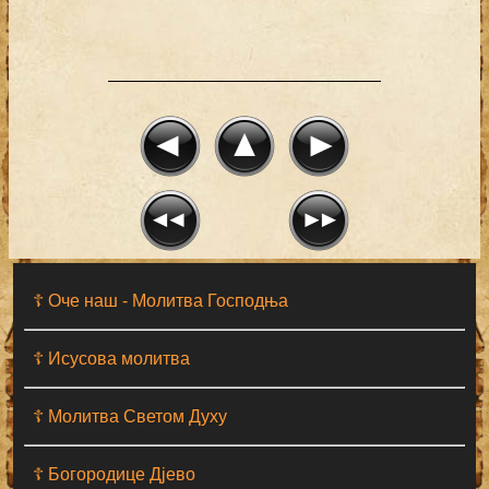
☦ Оче наш - Moлитва Господња
☦ Исусова молитва
☦ Молитва Светом Духу
☦ Богородице Дјево