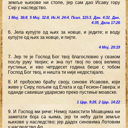
земље њихове ни стопе, јер сам дао Исаву гору
Сир у наследство.
1 Мој. 36:8
,
5 Мој. 32:8
,
Ис.Н. 24:4
,
Псал. 115:3
,
Дан. 4:32
,
Дан.
4:35
,
Дела 17:26
6. Јела купујте од њих за новце, и једите; и воду
купујте од њих за новце, и пијте.
4 Мој. 20:19
7. Јер те је Господ Бог твој благословио у сваком
послу руку твојих; и зна пут твој по овој великој
пустињи, и ево четрдесет година беше с тобом
Господ Бог твој, и ништа ти није недостајало.
8. И прођосмо браћу своју, синове Исавове, који
живе у Сиру, пољем од Елата и од Гесион-Гавера; и
оданде савивши ударисмо преко пустиње моавске.
1 Цар. 9:26
,
2 Цар. 14:22
9. И Господ ми рече: Немој пакостити Моавцима ни
заметати боја са њима, јер ти нећу дати земље
њихове у наследство; јер дадох синовима Лотовим
у наследство Ар.