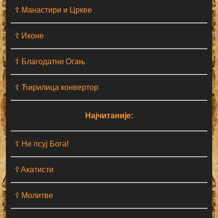
☦ Манастири и Цркве
☦ Иконе
☦ Благодатни Огањ
☦ Ћирилица конвертор
Најчитаније:
☦ Не псуј Бога!
☦ Aкатисти
☦ Молитве