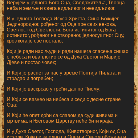
Верујем у једнога Бога Оца, Сведржитеља, Творца
неба и земље и свега видљивог и невидљивог.
И у једнога Господа Исуса Христа, Сина Божијег,
Јединородног, рођеног од Оца пре свих векова,
Светлост од Светлости, Бога истинитог од Бога
истинитог, рођеног не створеног, једносуштног Оцу,
кроз кога је све постало;
Који је ради нас људи и ради нашега спасења сишао
с небеса и оваплотио се од Духа Светог и Марије
Дјеве и постао човек;
И Који је распет за нас у време Понтија Пилата, и
страдао и погребен;
И Који је васкрсао у трећи дан по Писму;
И Који се вазнео на небеса и седи с десне стране
Оца;
И Који ће опет доћи са славом да суди живима и
мртвима, и Његовом Царству неће бити краја.
И у Духа Светог, Господа, Животворног, Који од Оца
исходи, Који се заједно са Оцем и Сином обожава и