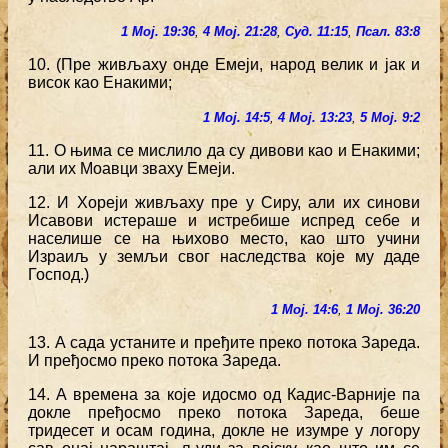
1 Мој. 19:36
,
4 Мој. 21:28
,
Суд. 11:15
,
Псал. 83:8
10. (Пре живљаху онде Емеји, народ велик и јак и
висок као Енакими;
1 Мој. 14:5
,
4 Мој. 13:23
,
5 Мој. 9:2
11. О њима се мислило да су дивови као и Енакими;
али их Моавци зваху Емеји.
12. И Хореји живљаху пре у Сиру, али их синови
Исавови истераше и истребише испред себе и
населише се на њихово место, као што учини
Израиљ у земљи свог наследства које му даде
Господ.)
1 Мој. 14:6
,
1 Мој. 36:20
13. А сада устаните и пређите преко потока Зареда.
И пређосмо преко потока Зареда.
14. А времена за које идосмо од Кадис-Варније па
докле пређосмо преко потока Зареда, беше
тридесет и осам година, докле не изумре у логору