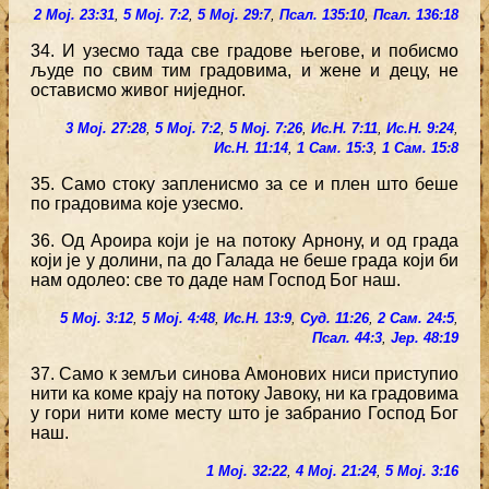
2 Мој. 23:31
,
5 Мој. 7:2
,
5 Мој. 29:7
,
Псал. 135:10
,
Псал. 136:18
34. И узесмо тада све градове његове, и побисмо
људе по свим тим градовима, и жене и децу, не
остависмо живог ниједног.
3 Мој. 27:28
,
5 Мој. 7:2
,
5 Мој. 7:26
,
Ис.Н. 7:11
,
Ис.Н. 9:24
,
Ис.Н. 11:14
,
1 Сам. 15:3
,
1 Сам. 15:8
35. Само стоку запленисмо за се и плен што беше
по градовима које узесмо.
36. Од Ароира који је на потоку Арнону, и од града
који је у долини, па до Галада не беше града који би
нам одолео: све то даде нам Господ Бог наш.
5 Мој. 3:12
,
5 Мој. 4:48
,
Ис.Н. 13:9
,
Суд. 11:26
,
2 Сам. 24:5
,
Псал. 44:3
,
Јер. 48:19
37. Само к земљи синова Амонових ниси приступио
нити ка коме крају на потоку Јавоку, ни ка градовима
у гори нити коме месту што је забранио Господ Бог
наш.
1 Мој. 32:22
,
4 Мој. 21:24
,
5 Мој. 3:16