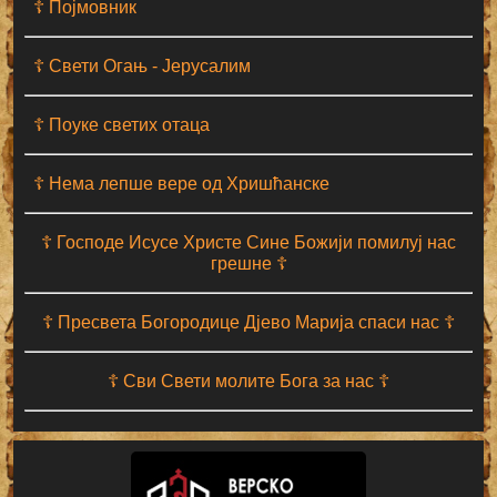
☦ Појмовник
☦ Свети Огањ - Јерусалим
☦ Поуке светих отаца
☦ Нема лепше вере од Хришћанске
☦ Господе Исусе Христе Сине Божији помилуј нас
грешне ☦
☦ Пресвета Богородице Дјево Марија спаси нас ☦
☦ Сви Свети молите Бога за нас ☦