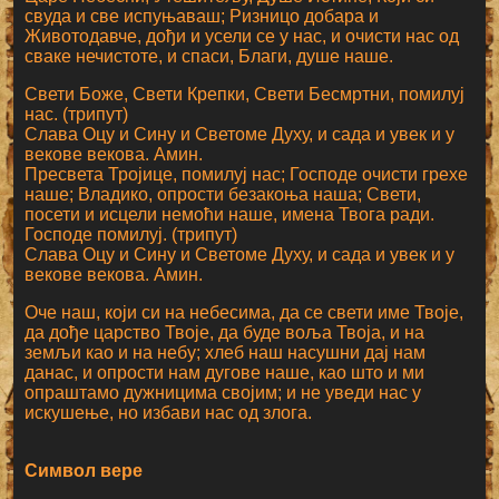
свуда и све испуњаваш; Ризницо добара и
Животодавче, дођи и усели се у нас, и очисти нас од
сваке нечистоте, и спаси, Благи, душе наше.
Свети Боже, Свети Крепки, Свети Бесмртни, помилуј
нас. (трипут)
Слава Оцу и Сину и Светоме Духу, и сада и увек и у
векове векова. Амин.
Пресвета Тројице, помилуј нас; Господе очисти грехе
наше; Владико, опрости безакоња наша; Свети,
посети и исцели немоћи наше, имена Твога ради.
Господе помилуј. (трипут)
Слава Оцу и Сину и Светоме Духу, и сада и увек и у
векове векова. Амин.
Оче наш, који си на небесима, да се свети име Твоје,
да дође царство Твоје, да буде воља Твоја, и на
земљи као и на небу; хлеб наш насушни дај нам
данас, и опрости нам дугове наше, као што и ми
опраштамо дужницима својим; и не уведи нас у
искушење, но избави нас од злога.
Символ вере