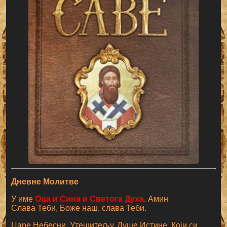
Дневне Молитве
У име
Оца и Сина и Светога Духа
. Амин
Слава Теби, Боже наш, слава Теби.
Царе Небесни, Утешитељу, Душе Истине, Који си