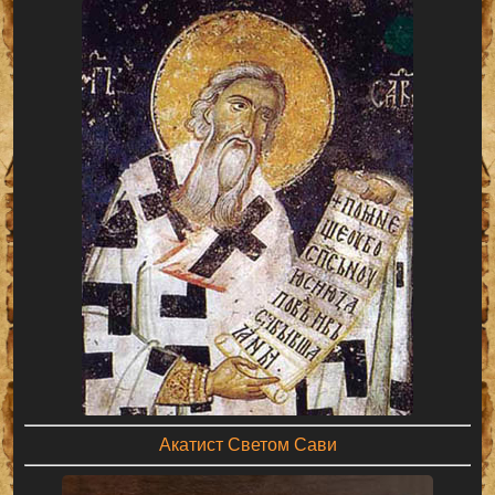
Акатист Светом Сави