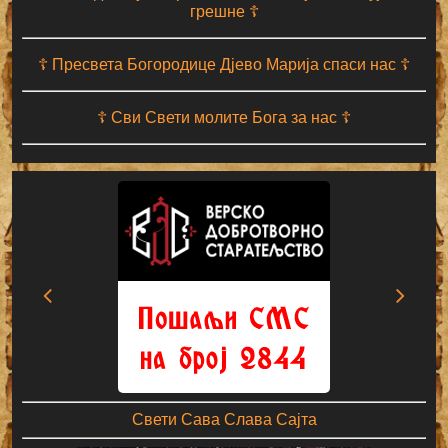
грешне ☦
☦ Пресвета Богородице Дјево Марија спаси нас ☦
☦ Сви Свети молите Бога за нас ☦
Свети Сава Слава Сајта