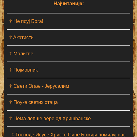
Најчитаније:
☦ Не псуј Бога!
☦ Aкатисти
☦ Молитве
☦ Појмовник
☦ Свети Огањ - Јерусалим
☦ Поуке светих отаца
☦ Нема лепше вере од Хришћанске
☦ Господе Исусе Христе Сине Божији помилуј нас