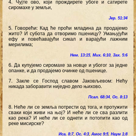
4. Чујте ово, који прождирете убоге и сатирете
сиромахе у земљи,
Јер. 51:34
5. Говорећи: Кад ће проћи младина да продајемо
жито? И субота да отворимо пшеницу? Умањујући
ефу и повећавајући сикал и варајући лажним
мерилима;
Нем. 13:15
,
Мих. 6:10
,
Зах. 5:6
6. Да купујемо сиромахе за новце и убогог за једне
опанке, и да продајемо очинке од пшенице.
7. Закле се Господ славом Јаковљевом: Нећу
никада заборавити ниједно дело њихово.
Псал. 68:34
,
Ос. 8:13
8. Неће ли се земља потрести од тога, и протужити
сваки који живи на њој? И неће ли се сва разлити
као река? И неће ли се однети и потопити као од
реке мисирске?
Иса. 8:7
,
Ос. 4:3
,
Амос 9:5
,
Наум 1:8