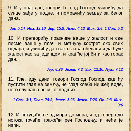
9. И у онај дан, говори Господ Господ, учинићу да
сунце зађе у подне, и помрачићу земљу за белог
дана.
Јов 5:14
,
Иса. 13:10
,
Јер. 15:9
,
Амос 4:13
,
Мих. 3:6
,
1 Сол. 5:2
10. И претворићу празнике ваше у жалост и све
песме ваше у плач, и метнућу кострет око свих
бедара, и учинићу да свака глава оћелави и да буде
жалост као за јединцем, и крај ће јој бити као горак
дан.
Јер. 6:26
,
Језек. 7:2
,
Зах. 12:10
,
Лука 7:12
11. Гле, иду дани, говори Господ Господ, кад ћу
пустити глад на земљу, не глад хлеба ни жеђ воде,
него слушања речи Господњих.
1 Сам. 3:1
,
Псал. 74:9
,
Језек. 3:26
,
Језек. 7:26
,
Ос. 2:3
,
Мих.
3:6
12. И потуцаће се од мора до мора, и од севера до
истока трчаће тражећи реч Господњу, и неће је
наћи.