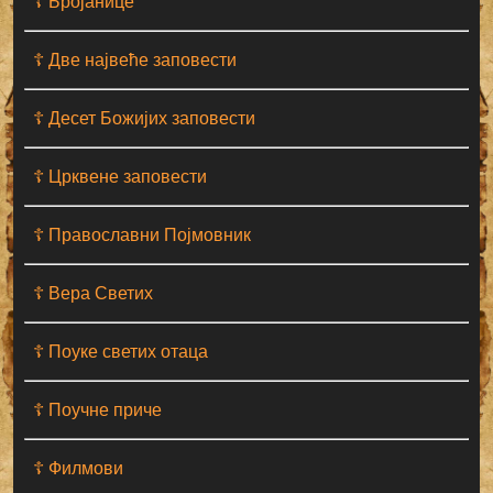
☦ Бројанице
☦ Две највеће заповести
☦ Десет Божијих заповести
☦ Црквене заповести
☦ Православни Појмовник
☦ Вера Светих
☦ Поуке светих отаца
☦ Поучне приче
☦ Филмови