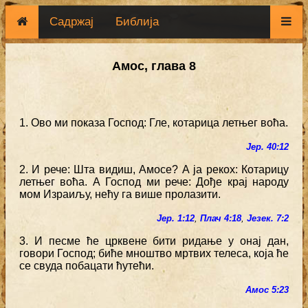
Садржај
Библија
Амос, глава 8
1. Ово ми показа Господ: Гле, котарица летњег воћа.
Јер. 40:12
2. И рече: Шта видиш, Амосе? А ја рекох: Котарицу
летњег воћа. А Господ ми рече: Дође крај народу
мом Израиљу, нећу га више пролазити.
Јер. 1:12
,
Плач 4:18
,
Језек. 7:2
3. И песме ће црквене бити ридање у онај дан,
говори Господ; биће мноштво мртвих телеса, која ће
се свуда побацати ћутећи.
Амос 5:23