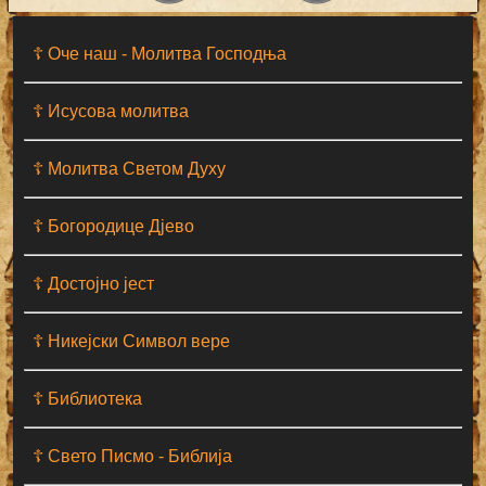
☦ Оче наш - Moлитва Господња
☦ Исусова молитва
☦ Молитва Светом Духу
☦ Богородице Дјево
☦ Достојно јест
☦ Никејски Символ вере
☦ Библиотека
☦ Свето Писмо - Библија