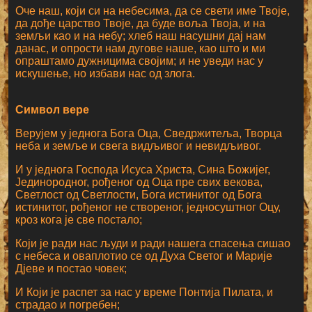
Оче наш, који си на небесима, да се свети име Твоје,
да дође царство Твоје, да буде воља Твоја, и на
земљи као и на небу; хлеб наш насушни дај нам
данас, и опрости нам дугове наше, као што и ми
опраштамо дужницима својим; и не уведи нас у
искушење, но избави нас од злога.
Символ вере
Верујем у једнога Бога Оца, Сведржитеља, Творца
неба и земље и свега видљивог и невидљивог.
И у једнога Господа Исуса Христа, Сина Божијег,
Јединородног, рођеног од Оца пре свих векова,
Светлост од Светлости, Бога истинитог од Бога
истинитог, рођеног не створеног, једносуштног Оцу,
кроз кога је све постало;
Који је ради нас људи и ради нашега спасења сишао
с небеса и оваплотио се од Духа Светог и Марије
Дјеве и постао човек;
И Који је распет за нас у време Понтија Пилата, и
страдао и погребен;