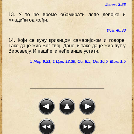
Језек. 3:26
13. У то ће време обамирати лепе девојке и
младићи од жеђи,
Иса. 40:30
14. Који се куну кривицом самаријском и говоре:
Тако да је жив Бог твој, Дане, и тако да је жив пут у
Вирсавеју. И пашће, и неће више устати.
5 Мој. 9:21
,
1 Цар. 12:30
,
Ос. 8:5
,
Ос. 10:5
,
Мих. 1:5