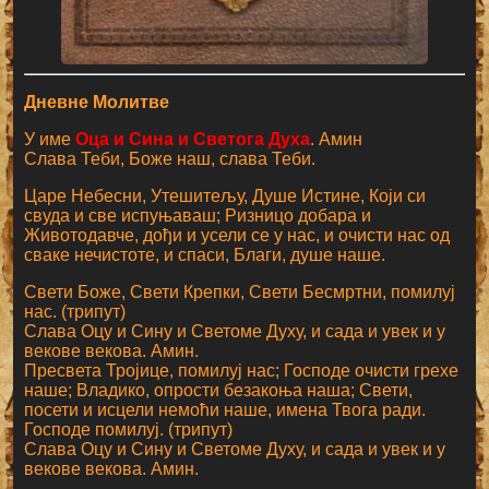
Дневне Молитве
У име
Оца и Сина и Светога Духа
. Амин
Слава Теби, Боже наш, слава Теби.
Царе Небесни, Утешитељу, Душе Истине, Који си
свуда и све испуњаваш; Ризницо добара и
Животодавче, дођи и усели се у нас, и очисти нас од
сваке нечистоте, и спаси, Благи, душе наше.
Свети Боже, Свети Крепки, Свети Бесмртни, помилуј
нас. (трипут)
Слава Оцу и Сину и Светоме Духу, и сада и увек и у
векове векова. Амин.
Пресвета Тројице, помилуј нас; Господе очисти грехе
наше; Владико, опрости безакоња наша; Свети,
посети и исцели немоћи наше, имена Твога ради.
Господе помилуј. (трипут)
Слава Оцу и Сину и Светоме Духу, и сада и увек и у
векове векова. Амин.