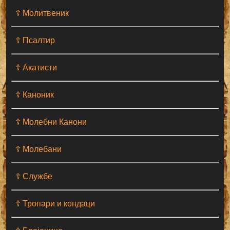
☦ Молитвеник
☦ Псалтир
☦ Акатисти
☦ Каноник
☦ Молебни Канони
☦ Молебани
☦ Службе
☦ Тропари и кондаци