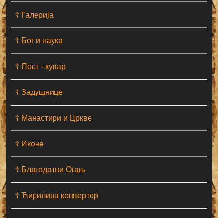
☦ Галерија
☦ Бог и наука
☦ Пост - кувар
☦ Задушнице
☦ Манастири и Цркве
☦ Иконе
☦ Благодатни Огањ
☦ Ћирилица конвертор