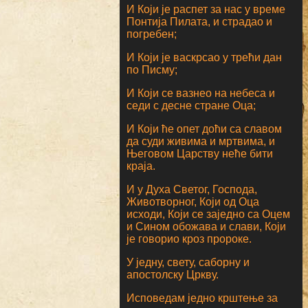
И Који је распет за нас у време
Понтија Пилата, и страдао и
погребен;
И Који је васкрсао у трећи дан
по Писму;
И Који се вазнео на небеса и
седи с десне стране Оца;
И Који ће опет доћи са славом
да суди живима и мртвима, и
Његовом Царству неће бити
краја.
И у Духа Светог, Господа,
Животворног, Који од Оца
исходи, Који се заједно са Оцем
и Сином обожава и слави, Који
је говорио кроз пророке.
У једну, свету, саборну и
апостолску Цркву.
Исповедам једно крштење за