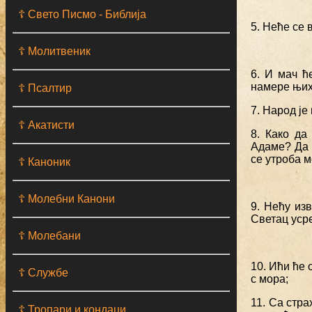
☦ Свето Писмо - Библија
5. Неће се 
☦ Молитвеник
6. И мач ћ
намере њих
☦ Псалтир
7. Народ је
☦ Акатисти
8. Како да
Адаме? Да 
се утроба м
☦ Каноник
☦ Молебни Канони
9. Нећу изв
Светац усре
☦ Молебани
10. Ићи ће 
☦ Службе
с мора;
11. Са стра
☦ Тропари и кондаци