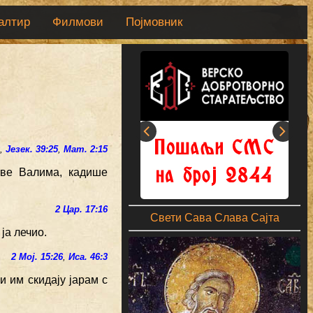
алтир
Филмови
Појмовник
2
,
Језек. 39:25
,
Мат. 2:15
тве Валима, кадише
2 Цар. 17:16
Свети Сава Слава Сајта
ја лечио.
2 Мој. 15:26
,
Иса. 46:3
и им скидају јарам с