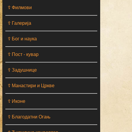
☦ Филмови
☦ Галерија
☦ Бог и наука
☦ Пост - кувар
☦ Задушнице
☦ Манастири и Цркве
☦ Иконе
☦ Благодатни Огањ