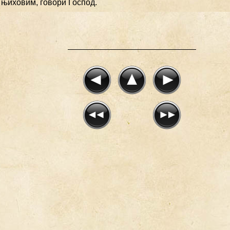
 њиховим, говори Господ.