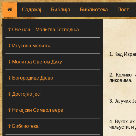
Садржај
Библија
Библиотека
Пост
☦ Оче наш - Moлитва Господња
☦ Исусова молитва
1. Кад Изра
☦ Молитва Светом Духу
2. Колико
☦ Богородице Дјево
ликовима.
☦ Достојно јест
3. Ја учих 
☦ Никејски Символ вере
4. Вукох их
☦ Библиотека
чељусти, и 