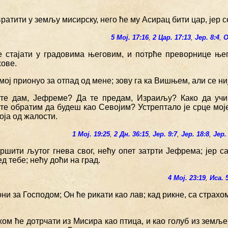
вратити у земљу мисирску, него ће му Асирац бити цар, јер 
5 Мој. 17:16
,
2 Цар. 17:13
,
Јер. 8:4
,
О
е стајати у градовима његовим, и потрће преворнице ње
ове.
 мој прионуо за отпад од мене; зову га ка Вишњем, али се н
 те дам, Јефреме? Да те предам, Израиљу? Како да учи
те обратим да будеш као Севојим? Устрептало је срце мој
оја од жалости.
1 Мој. 19:25
,
2 Дн. 36:15
,
Јер. 9:7
,
Јер. 18:8
,
Јер.
ршити љутог гнева свог, нећу опет затрти Јефрема; јер са
д тебе; нећу доћи на град.
4 Мој. 23:19
,
Иса. 
они за Господом; Он ће рикати као лав; кад рикне, са страх
хом ће дотрчати из Мисира као птица, и као голуб из земље