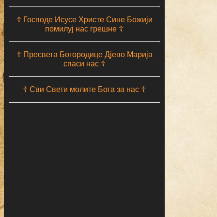
☦ Господе Исусе Христе Сине Божији
помилуј нас грешне ☦
☦ Пресвета Богородице Дјево Марија
спаси нас ☦
☦ Сви Свети молите Бога за нас ☦