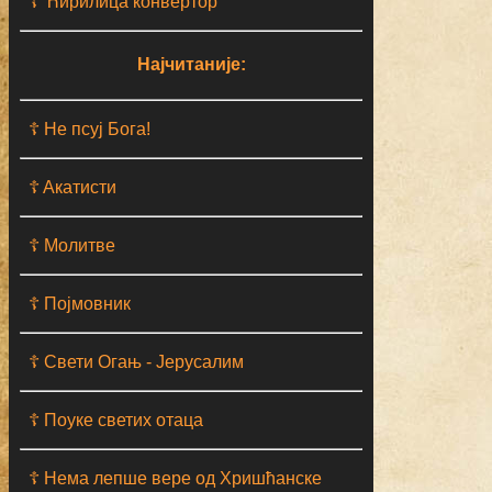
☦ Ћирилица конвертор
Најчитаније:
☦ Не псуј Бога!
☦ Aкатисти
☦ Молитве
☦ Појмовник
☦ Свети Огањ - Јерусалим
☦ Поуке светих отаца
☦ Нема лепше вере од Хришћанске