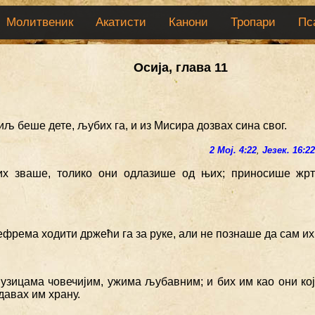
Молитвеник
Акатисти
Канони
Тропари
Пс
Осија, глава 11
иљ беше дете, љубих га, и из Мисира дозвах сина свог.
2 Мој. 4:22
,
Језек. 16:2
 их зваше, толико они одлазише од њих; приносише жр
Јефрема ходити држећи га за руке, али не познаше да сам их 
 узицама човечијим, ужима љубавним; и бих им као они кој
давах им храну.