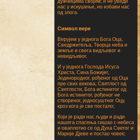
дужницима својим; и не уведи
нас у искушење, но избави нас
од злога.
Символ вере
Верујем у једнога Бога Оца,
Сведржитеља, Творца неба и
земље и свега видљивог и
невидљивог.
И у једнога Господа Исуса
Христа, Сина Божијег,
Јединородног, рођеног од Оца
пре свих векова, Светлост од
Светлости, Бога истинитог од
Бога истинитог, рођеног не
створеног, једносуштног Оцу,
кроз кога је све постало;
Који је ради нас људи и ради
нашега спасења сишао с небеса
и оваплотио се од Духа Светог и
Марије Дјеве и постао човек;