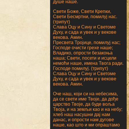
душе наше.
Свети Боже, Свети Крепки,
Свети Бесмртни, помилуј нас.
(трипут)
Слава Оцу и Сину и Светоме
Духу, и сада и увек и у векове
векова. Амин.
Пресвета Тројице, помилуј нас;
Господе очисти грехе наше;
Владико, опрости безакоња
наша; Свети, посети и исцели
немоћи наше, имена Твога ради.
Господе помилуј. (трипут)
Слава Оцу и Сину и Светоме
Духу, и сада и увек и у векове
векова. Амин.
Оче наш, који си на небесима,
да се свети име Твоје, да дође
царство Твоје, да буде воља
Твоја, и на земљи као и на небу;
хлеб наш насушни дај нам
данас, и опрости нам дугове
наше, као што и ми опраштамо