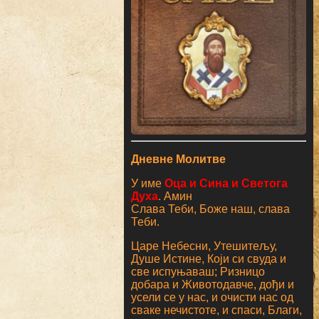
Дневне Молитве
У име
Оца и Сина и Светога
Духа
. Амин
Слава Теби, Боже наш, слава
Теби.
Царе Небесни, Утешитељу,
Душе Истине, Који си свуда и
све испуњаваш; Ризницо
добара и Животодавче, дођи и
усели се у нас, и очисти нас од
сваке нечистоте, и спаси, Благи,