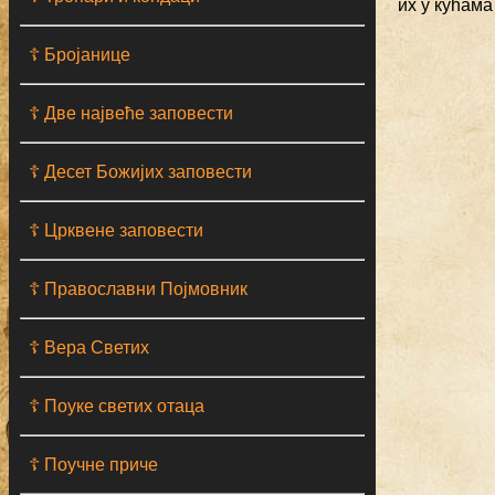
их у кућама
☦ Бројанице
☦ Две највеће заповести
☦ Десет Божијих заповести
☦ Црквене заповести
☦ Православни Појмовник
☦ Вера Светих
☦ Поуке светих отаца
☦ Поучне приче