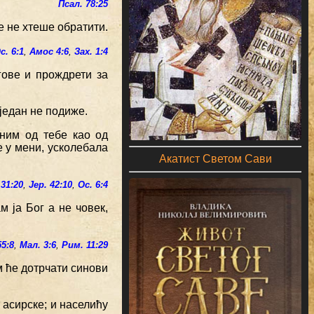
Псал. 78:25
се не хтеше обратити.
с. 6:1
,
Амос 4:6
,
Зах. 1:4
гове и прождрети за
иједан не подиже.
ним од тебе као од
е у мени, усколебала
Акатист Светом Сави
 31:20
,
Јер. 42:10
,
Ос. 6:4
м ја Бог а не човек,
55:8
,
Мал. 3:6
,
Рим. 11:29
ом ће дотрчати синови
 асирске; и населићу