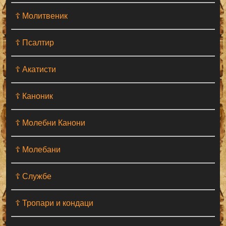
☦ Молитвеник
☦ Псалтир
☦ Акатисти
☦ Каноник
☦ Молебни Канони
☦ Молебани
☦ Службе
☦ Тропари и кондаци