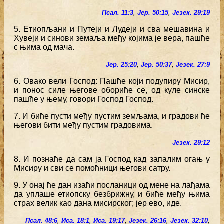
Псал. 11:3
,
Јер. 50:15
,
Језек. 29:19
5. Етиопљани и Путеји и Лудеји и сва мешавина и
Хувеји и синови земаља међу којима је вера, пашће
с њима од мача.
Јер. 25:20
,
Јер. 50:37
,
Језек. 27:9
6. Овако вели Господ: Пашће који подупиру Мисир,
и понос силе његове обориће се, од куле синске
пашће у њему, говори Господ Господ.
7. И биће пусти међу пустим земљама, и градови ће
његови бити међу пустим градовима.
Језек. 29:12
8. И познаће да сам ја Господ кад запалим огањ у
Мисиру и сви се помоћници његови сатру.
9. У онај ће дан изаћи посланици од мене на лађама
да уплаше етиопску безбрижну, и биће међу њима
страх велик као дана мисирског; јер ево, иде.
Псал. 48:6
,
Иса. 18:1
,
Иса. 19:17
,
Језек. 26:16
,
Језек. 32:10
,