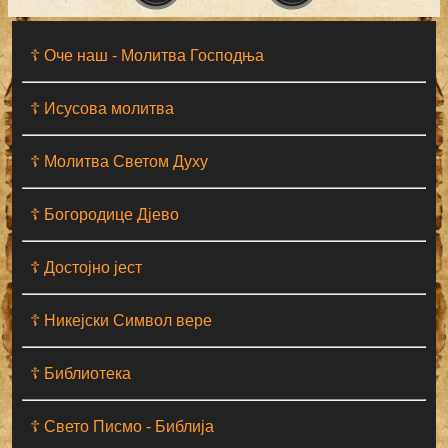
☦ Оче наш - Moлитва Господња
☦ Исусова молитва
☦ Молитва Светом Духу
☦ Богородице Дјево
☦ Достојно јест
☦ Никејски Символ вере
☦ Библиотека
☦ Свето Писмо - Библија