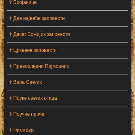
☦ Бројанице
☦ Две највеће заповести
☦ Десет Божијих заповести
☦ Црквене заповести
☦ Православни Појмовник
☦ Вера Светих
☦ Поуке светих отаца
☦ Поучне приче
☦ Филмови