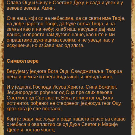
Слава Оцу и Сину и Светоме Духу, и сада и увек и у
векове векова. Амин.
Оче наш, који си на небесима, да се свети име Твоје,
да дође царство Твоје, да буде воља Твоја, и на
земљи као и на небу; хлеб наш насушни дај нам
данас, и опрости нам дугове наше, као што и ми
опраштамо дужницима својим; и не уведи нас у
искушење, но избави нас од злога.
Символ вере
Верујем у једнога Бога Оца, Сведржитеља, Творца
неба и земље и свега видљивог и невидљивог.
И у једнога Господа Исуса Христа, Сина Божијег,
Јединородног, рођеног од Оца пре свих векова,
Светлост од Светлости, Бога истинитог од Бога
истинитог, рођеног не створеног, једносуштног Оцу,
кроз кога је све постало;
Који је ради нас људи и ради нашега спасења сишао
с небеса и оваплотио се од Духа Светог и Марије
Дјеве и постао човек;