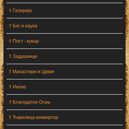
☦ Галерија
☦ Бог и наука
☦ Пост - кувар
☦ Задушнице
☦ Манастири и Цркве
☦ Иконе
☦ Благодатни Огањ
☦ Ћирилица конвертор