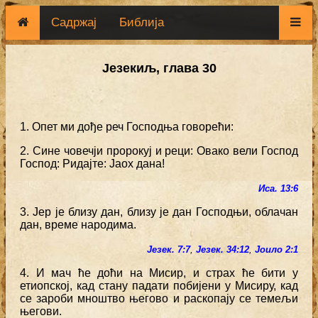
Садржај
Библија
Језекиљ, глава 30
1. Опет ми дође реч Господња говорећи:
2. Сине човечји пророкуј и реци: Овако вели Господ
Господ: Ридајте: Јаох дана!
Иса. 13:6
3. Јер је близу дан, близу је дан Господњи, облачан
дан, време народима.
Језек. 7:7
,
Језек. 34:12
,
Јоило 2:1
4. И мач ће доћи на Мисир, и страх ће бити у
етиопској, кад стану падати побијени у Мисиру, кад
се зароби мноштво његово и раскопају се темељи
његови.