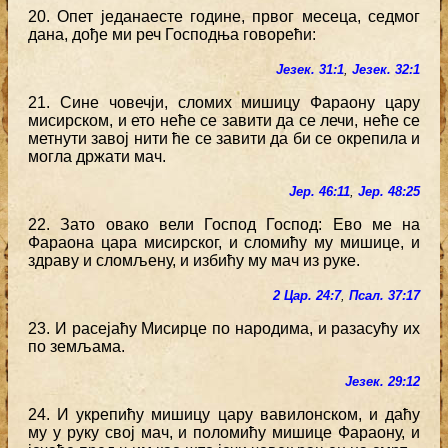
20. Опет једанаесте године, првог месеца, седмог
дана, дође ми реч Господња говорећи:
Језек. 31:1
,
Језек. 32:1
21. Сине човечји, сломих мишицу Фараону цару
мисирском, и ето неће се завити да се лечи, неће се
метнути завој нити ће се завити да би се окрепила и
могла држати мач.
Јер. 46:11
,
Јер. 48:25
22. Зато овако вели Господ Господ: Ево ме на
Фараона цара мисирског, и сломићу му мишице, и
здраву и сломљену, и избићу му мач из руке.
2 Цар. 24:7
,
Псал. 37:17
23. И расејаћу Мисирце по народима, и разасућу их
по земљама.
Језек. 29:12
24. И укрепићу мишицу цару вавилонском, и даћу
му у руку свој мач, и поломићу мишице Фараону, и