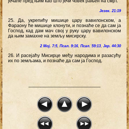
јечаће пред њим као што јечи човек рањен на смрт.
Језек. 21:19
25. Да, укрепићу мишице цару вавилонском, а
Фараону ће мишице клонути, и познаће се да сам ја
Господ, кад дам мач свој у руку цару вавилонском
да њим замахне на земљу мисирску.
2 Мој. 7:5
,
Псал. 9:16
,
Псал. 59:13
,
Јер. 44:30
26. И расејаћу Мисирце међу народима и разасућу
их по земљама, и познаће да сам ја Господ.