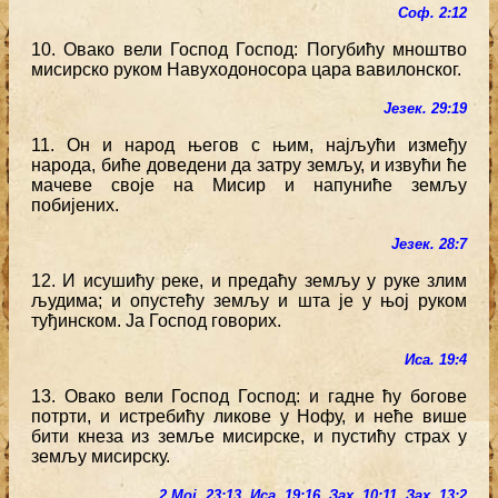
Соф. 2:12
10. Овако вели Господ Господ: Погубићу мноштво
мисирско руком Навуходоносора цара вавилонског.
Језек. 29:19
11. Он и народ његов с њим, најљући између
народа, биће доведени да затру земљу, и извући ће
мачеве своје на Мисир и напуниће земљу
побијених.
Језек. 28:7
12. И исушићу реке, и предаћу земљу у руке злим
људима; и опустећу земљу и шта је у њој руком
туђинском. Ја Господ говорих.
Иса. 19:4
13. Овако вели Господ Господ: и гадне ћу богове
потрти, и истребићу ликове у Нофу, и неће више
бити кнеза из земље мисирске, и пустићу страх у
земљу мисирску.
2 Мој. 23:13
,
Иса. 19:16
,
Зах. 10:11
,
Зах. 13:2