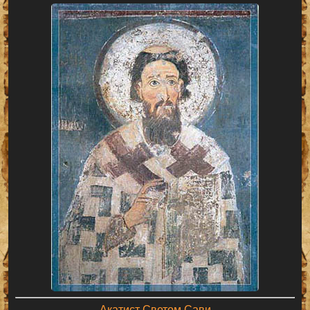
Акатист Светом Сави