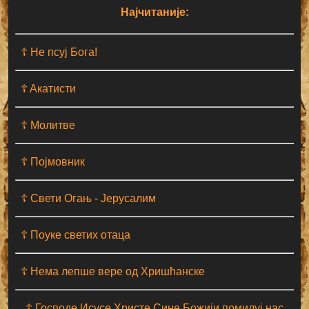
Најчитаније:
☦ Не псуј Бога!
☦ Aкатисти
☦ Молитве
☦ Појмовник
☦ Свети Огањ - Јерусалим
☦ Поуке светих отаца
☦ Нема лепше вере од Хришћанске
☦ Господе Исусе Христе Сине Божији помилуј нас