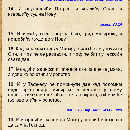
14. И опустошићу Патрос, и упалићу Соан, и
извршићу суд на Нову.
Језек. 29:14
15. И излићу гнев свој на Син, град мисирски, и
истребићу људство у Нову.
16. Кад запалим огањ у Мисиру, љуто ће се узмучити
Син, и Нов ће се распасти, и Ноф ће бити у тескоби
сваки дан.
17. Младићи авински и пи-весетски пашће од мача,
а девојке ће отићи у ропство.
18. И у Тафнесу ће помркнути дан кад поломим
онде преворнице мисирске и нестане у њему
поноса силе његове; облак ће га покрити; а кћери ће
његове отићи у ропство.
Јер. 2:16
,
Јер. 44:1
,
Језек. 38:9
19. И извршићу судове на Мисиру, и они ће познати
да сам ја Господ.