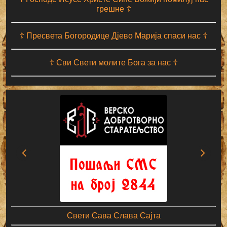
грешне ☦
☦ Пресвета Богородице Дјево Марија спаси нас ☦
☦ Сви Свети молите Бога за нас ☦
Свети Сава Слава Сајта