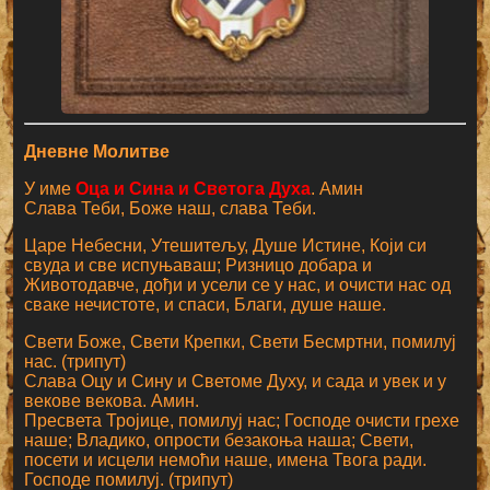
Дневне Молитве
У име
Оца и Сина и Светога Духа
. Амин
Слава Теби, Боже наш, слава Теби.
Царе Небесни, Утешитељу, Душе Истине, Који си
свуда и све испуњаваш; Ризницо добара и
Животодавче, дођи и усели се у нас, и очисти нас од
сваке нечистоте, и спаси, Благи, душе наше.
Свети Боже, Свети Крепки, Свети Бесмртни, помилуј
нас. (трипут)
Слава Оцу и Сину и Светоме Духу, и сада и увек и у
векове векова. Амин.
Пресвета Тројице, помилуј нас; Господе очисти грехе
наше; Владико, опрости безакоња наша; Свети,
посети и исцели немоћи наше, имена Твога ради.
Господе помилуј. (трипут)