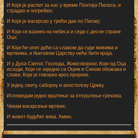
И Који је распет за нас у време Понтија Пилата, и
страдао и погребен;
И Који је васкрсао у трећи дан по Писму;
И Који се вазнео на небеса и седи с десне стране
Оца;
И Који ће опет доћи са славом да суди живима и
мртвима, и Његовом Царству неће бити краја.
И у Духа Светог, Господа, Животворног, Који од Оца
исходи, Који се заједно са Оцем и Сином обожава и
слави, Који је говорио кроз пророке.
У једну, свету, саборну и апостолску Цркву.
Исповедам једно крштење за отпуштење грехова.
Чекам васкрсење мртвих.
И живот будућег века. Амин.