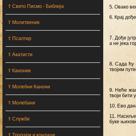
☦ Свето Писмо - Библија
5. Овако ве
6. Крај дође
☦ Молитвеник
7. Дође јут
☦ Псалтир
а не јека го
☦ Акатисти
8. Сада ћу 
твојим путе
☦ Каноник
☦ Молебни Канони
9. Неће жа
твоји бити у
☦ Молебани
10. Ево дан
11. Насиље
☦ Службе
буке њихов
☦ Тропари и кондаци