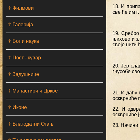
18. И припа
☦ Филмови
све ће им г
☦ Галерија
19. Сребро
њихово и з
☦ Бог и наука
своје нити 
☦ Пост - кувар
20. Јер сла
гнусобе сво
☦ Задушнице
☦ Манастири и Цркве
21. И даћу 
оскврниће г
☦ Иконе
22. И одвр
оскврниће ј
☦ Благодатни Огањ
23. Начини 