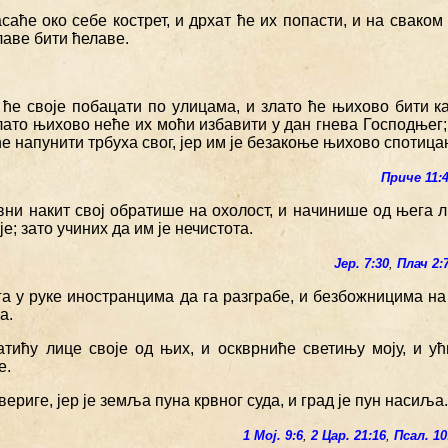
саће око себе кострет, и дрхат ће их попасти, и на сваком 
лаве бити ћелаве.
 ће своје побацати по улицама, и злато ће њихово бити к
лато њихово неће их моћи избавити у дан гнева Господњег
ће напунити трбуха свог, јер им је безакоње њихово спотица
Приче 11:
вни накит свој обратише на охолост, и начинише од њега л
је; зато учиних да им је нечистота.
Јер. 7:30
,
Плач 2:
га у руке иностранцима да га разграбе, и безбожницима на
а.
атићу лице своје од њих, и оскврниће светињу моју, и у
е.
вериге, јер је земља пуна крвног суда, и град је пун насиља.
1 Мој. 9:6
,
2 Цар. 21:16
,
Псал. 10