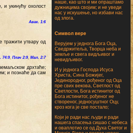
наше, као што и ми опраштамо
, и укинућу охолост
дужницима својим; и не уведи
нас у искушење, но избави нас
од злога.
Авак. 1:6
Символ вере
е тражити утвару од
Верујем у једнога Бога Оца,
Сведржитеља, Творца неба и
земље и свега видљивог и
. 74:9
,
Плач 2:9
,
Мал. 2:7
невидљивог.
 земаљском дрхтаће;
И у једнога Господа Исуса
м; и познаће да сам
Христа, Сина Божијег,
Јединородног, рођеног од Оца
пре свих векова, Светлост од
Светлости, Бога истинитог од
Бога истинитог, рођеног не
створеног, једносуштног Оцу,
кроз кога је све постало;
Који је ради нас људи и ради
нашега спасења сишао с небеса
и оваплотио се од Духа Светог и