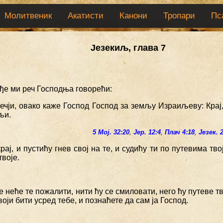
Молитвеник
Акатисти
Канони
Тропари
Пс
Језекиљ, глава 7
ође ми реч Господња говорећи:
ечји, овако каже Господ Господ за земљу Израиљеву: Крај,
љи.
5 Мој. 32:20
,
Јер. 12:4
,
Плач 4:18
,
Језек. 
крај, и пустићу гнев свој на те, и судићу ти по путевима тв
твоје.
је неће те пожалити, нити ћу се смиловати, него ћу путеве тв
воји бити усред тебе, и познаћете да сам ја Господ.