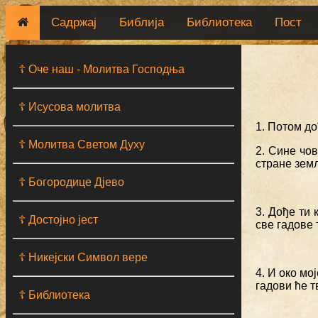
Садржај
Библија
Библиотека
Пост
☦ Оче наш - Moлитва Господња
☦ Исусова молитва
1. Потом д
☦ Молитва Светом Духу
2. Сине чов
стране зем
☦ Богородице Дјево
3. Дође ти 
☦ Достојно јест
све гадове 
☦ Никејски Символ вере
4. И око мо
гадови ће т
☦ Библиотека