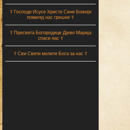
☦ Господе Исусе Христе Сине Божији
помилуј нас грешне ☦
☦ Пресвета Богородице Дјево Марија
спаси нас ☦
☦ Сви Свети молите Бога за нас ☦