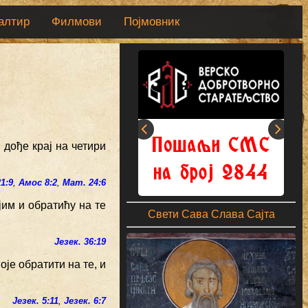
алтир
Филмови
Појмовник
 дође крај на четири
21:9
,
Амос 8:2
,
Мат. 24:6
ојим и обратићу на те
Свети Сава Слава Сајта
Језек. 36:19
оје обратити на те, и
Језек. 5:11
,
Језек. 6:7