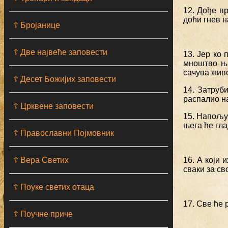
12. Дође вр
доћи гнев 
☦ Бројанице
☦ Две највеће заповести
13. Јер ко 
мноштво њи
сачува живо
☦ Десет Божијих заповести
14. Затруб
распалио н
☦ Црквене заповести
15. Напољу 
њега ће гла
☦ Православни Појмовник
☦ Вера Светих
16. А који 
сваки за св
☦ Поуке светих отаца
17. Све ће 
☦ Поучне приче