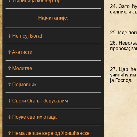
☦ Ћирилица конвертор
24. Зато ћ
силних, и с
Најчитаније:
25. Иде пог
☦ Не псуј Бога!
26. Невоља
пророка; за
☦ Aкатисти
☦ Молитве
27. Цар ће
учинићу им
ја Господ.
☦ Појмовник
☦ Свети Огањ - Јерусалим
☦ Поуке светих отаца
☦ Нема лепше вере од Хришћанске