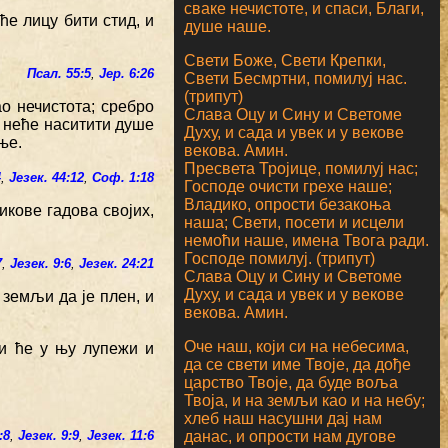
сваке нечистоте, и спаси, Благи,
ће лицу бити стид, и
душе наше.
Свети Боже, Свети Крепки,
Псал. 55:5
,
Јер. 6:26
Свети Бесмртни, помилуј нас.
(трипут)
ао нечистота; сребро
Слава Оцу и Сину и Светоме
; неће наситити душе
Духу, и сада и увек и у векове
ње.
векова. Амин.
Пресвета Тројице, помилуј нас;
4
,
Језек. 44:12
,
Соф. 1:18
Господе очисти грехе наше;
Владико, опрости безакоња
икове гадова својих,
наша; Свети, посети и исцели
немоћи наше, имена Твога ради.
Господе помилуј. (трипут)
7
,
Језек. 9:6
,
Језек. 24:21
Слава Оцу и Сину и Светоме
Духу, и сада и увек и у векове
 земљи да је плен, и
векова. Амин.
Оче наш, који си на небесима,
ћи ће у њу лупежи и
да се свети име Твоје, да дође
царство Твоје, да буде воља
Твоја, и на земљи као и на небу;
хлеб наш насушни дај нам
данас, и опрости нам дугове
:8
,
Језек. 9:9
,
Језек. 11:6