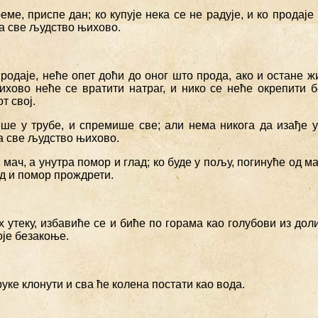
еме, приспе дан; ко купује нека се не радује, и ко продаје
на све људство њихово.
продаје, неће опет доћи до оног што прода, ако и остане жи
хово неће се вратити натраг, и нико се неће окрепити 
т свој.
ише у трубе, и спремише све; али нема никога да изађе у 
а све људство њихово.
мач, а унутра помор и глад; ко буде у пољу, погинуће од мач
д и помор прождрети.
их утеку, избавиће се и биће по горама као голубови из дол
оје безакоње.
руке клонути и сва ће колена постати као вода.