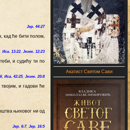
Јер. 44:27
, кад ће бити полом,
Иса. 13:22
,
Језек. 12:23
теби, и судићу ти по
Акатист Светом Сави
:6
,
Иса. 42:25
,
Језек. 20:8
 твојим, и гадови ће
ноштва њиховог ни од
Јер. 6:7
,
Јер. 16:5