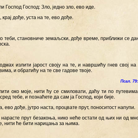
ли Господ Господ: Зло, једно зло, ево иде.
, крај дође, уста на те, ево дође.
ро теби, становниче земаљски, дође време, приближи се дан
рска.
одмах излити јарост своју на те, и навршићу гнев свој на 
вима, и обратићу на те све гадове твоје.
Псал. 79
лити око моје, нити ћу се смиловати, даћу ти по путевима
сред тебе, и познаћете да сам ја Господ, који бије.
а, ево дође, јутро наста, процвате прут, поноситост напупи.
 нарасте прут безакоња, нико неће остати од њих ни од м
е, нити ће бити нарицања за њима.