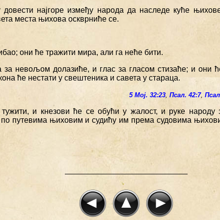
у довести најгоре између народа да наследе куће њихове
вета места њихова оскврниће се.
ибао; они ће тражити мира, али га неће бити.
 за невољом долазиће, и глас за гласом стизаће; и они ћ
кона ће нестати у свештеника и савета у стараца.
5 Мој. 32:23
,
Псал. 42:7
,
Псал
 тужити, и кнезови ће се обући у жалост, и руке народу
 по путевима њиховим и судићу им према судовима њихови