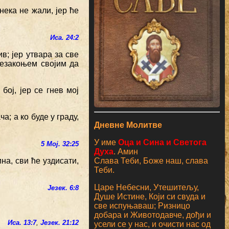
 нека не жали, јер ће
Иса. 24:2
в; јер утвара за све
безакоњем својим да
бој, јер се гнев мој
а; а ко буде у граду,
Дневне Молитве
У име
Оца и Сина и Светога
5 Мој. 32:25
Духа
. Амин
Слава Теби, Боже наш, слава
ина, сви ће уздисати,
Теби.
Царе Небесни, Утешитељу,
Језек. 6:8
Душе Истине, Који си свуда и
све испуњаваш; Ризницо
добара и Животодавче, дођи и
Иса. 13:7
,
Језек. 21:12
усели се у нас, и очисти нас од