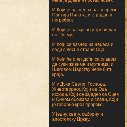
Марије Дјеве и постао човек;
И Који је распет за нас у време
Понтија Пилата, и страдао и
погребен;
И Који је васкрсао у трећи дан
по Писму;
И Који се вазнео на небеса и
седи с десне стране Оца;
И Који ће опет доћи са славом
да суди живима и мртвима, и
Његовом Царству неће бити
краја.
И у Духа Светог, Господа,
Животворног, Који од Оца
исходи, Који се заједно са Оцем
и Сином обожава и слави, Који
је говорио кроз пророке.
У једну, свету, саборну и
апостолску Цркву.