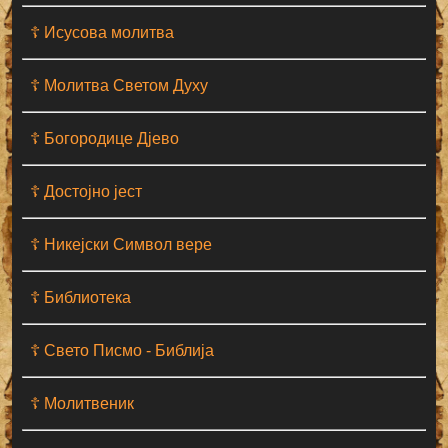
☦ Исусова молитва
☦ Молитва Светом Духу
☦ Богородице Дјево
☦ Достојно јест
☦ Никејски Символ вере
☦ Библиотека
☦ Свето Писмо - Библија
☦ Молитвеник