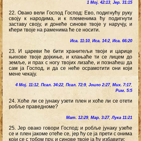
1 Мој. 42:13
,
Јер. 31:15
22. Овако вели Господ Господ: Ево, подигнућу руку
своју к народима, и к племенима ћу подигнути
заставу своју, и донеће синове твоје у наручју, и
кћери твоје на раменима ће се носити.
Иса. 11:10
,
Иса. 14:2
,
Иса. 66:20
23. И цареви ће бити хранитељи твоји и царице
њихове твоје дојкиње, и клањаће ти се лицем до
земље, и прах с ногу твојих лизаће, и познаћеш да
сам ја Господ, и да се неће осрамотити они који
мене чекају.
4 Мој. 11:12
,
Псал. 34:22
,
Псал. 72:9
,
Јоило 2:27
,
Мих. 7:17
,
Рим. 5:5
24. Хоће ли се јунаку узети плен и хоће ли се отети
робље праведноме?
Мат. 12:29
,
Мар. 3:27
,
Лука 11:21
25. Јер овако говори Господ: и робље јунаку узеће
се и плен јакоме отеће се, јер ћу се ја прети с онима
који се с тобом пру, и синове твоје ја ћу избавити;