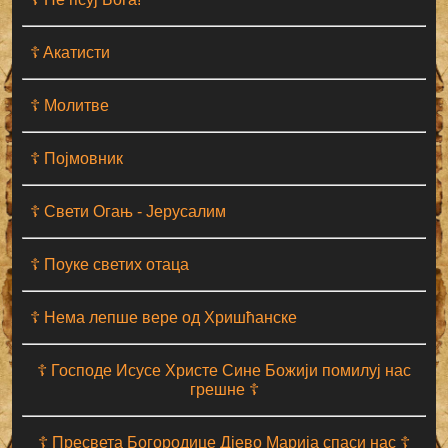
☦ Aкатисти
☦ Молитве
☦ Појмовник
☦ Свети Огањ - Јерусалим
☦ Поуке светих отаца
☦ Нема лепше вере од Хришћанске
☦ Господе Исусе Христе Сине Божији помилуј нас
грешне ☦
☦ Пресвета Богородице Дјево Марија спаси нас ☦