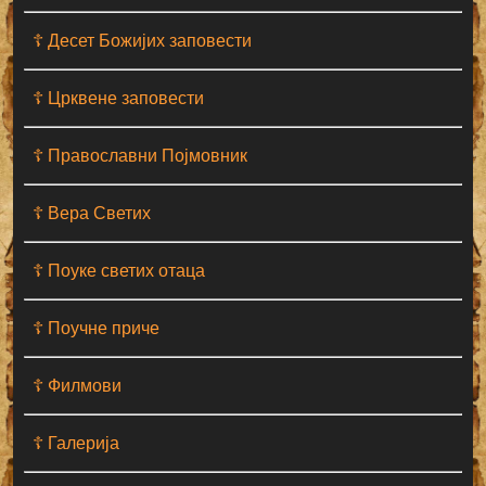
☦ Десет Божијих заповести
☦ Црквене заповести
☦ Православни Појмовник
☦ Вера Светих
☦ Поуке светих отаца
☦ Поучне приче
☦ Филмови
☦ Галерија