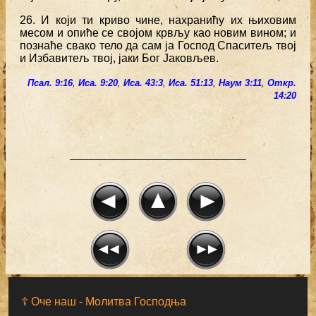
26. И који ти криво чине, нахранићу их њиховим
месом и опиће се својом крвљу као новим вином; и
познаће свако тело да сам ја Господ Спаситељ твој
и Избавитељ твој, јаки Бог Јаковљев.
Псал. 9:16
,
Иса. 9:20
,
Иса. 43:3
,
Иса. 51:13
,
Наум 3:11
,
Откр.
14:20
☦ Оче наш - Moлитва Господња