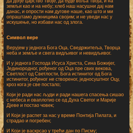
да дође царство Твоје, да буде воља Твоја, и на
земљи као и на небу; хлеб наш насушни дај нам
данас, и опрости нам дугове наше, као што и ми
опраштамо дужницима својим; и не уведи нас у
искушење, но избави нас од злога.
Символ вере
Верујем у једнога Бога Оца, Сведржитеља, Творца
неба и земље и свега видљивог и невидљивог.
И у једнога Господа Исуса Христа, Сина Божијег,
Јединородног, рођеног од Оца пре свих векова,
Светлост од Светлости, Бога истинитог од Бога
истинитог, рођеног не створеног, једносуштног Оцу,
кроз кога је све постало;
Који је ради нас људи и ради нашега спасења сишао
с небеса и оваплотио се од Духа Светог и Марије
Дјеве и постао човек;
И Који је распет за нас у време Понтија Пилата, и
страдао и погребен;
И Који је васкрсао у трећи дан по Писму;