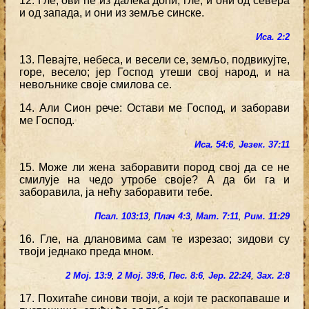
12. Гле, ови ће из далека доћи, гле, и они од севера
и од запада, и они из земље синске.
Иса. 2:2
13. Певајте, небеса, и весели се, земљо, подвикујте,
горе, весело; јер Господ утеши свој народ, и на
невољнике своје смилова се.
14. Али Сион рече: Остави ме Господ, и заборави
ме Господ.
Иса. 54:6
,
Језек. 37:11
15. Може ли жена заборавити пород свој да се не
смилује на чедо утробе своје? А да би га и
заборавила, ја нећу заборавити тебе.
Псал. 103:13
,
Плач 4:3
,
Мат. 7:11
,
Рим. 11:29
16. Гле, на длановима сам те изрезао; зидови су
твоји једнако преда мном.
2 Мој. 13:9
,
2 Мој. 39:6
,
Пес. 8:6
,
Јер. 22:24
,
Зах. 2:8
17. Похитаће синови твоји, а који те раскопаваше и