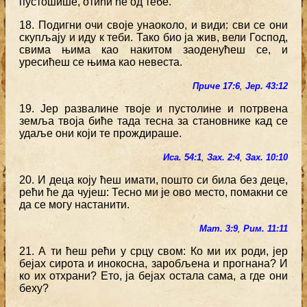
пустошише, отићи ће од тебе.
18. Подигни очи своје унаоколо, и види: сви се они
скупљају и иду к теби. Тако био ја жив, вели Господ,
свима њима као накитом заоденућеш се, и
уресићеш се њима као невеста.
Приче 17:6
,
Јер. 43:12
19. Јер развалине твоје и пустолине и потрвена
земља твоја биће тада тесна за становнике кад се
удаље они који те прождираше.
Иса. 54:1
,
Зах. 2:4
,
Зах. 10:10
20. И деца коју ћеш имати, пошто си била без деце,
рећи ће да чујеш: Тесно ми је ово место, помакни се
да се могу настанити.
Мат. 3:9
,
Рим. 11:11
21. А ти ћеш рећи у срцу свом: Ко ми их роди, јер
бејах сирота и инокосна, заробљена и прогнана? И
ко их отхрани? Ето, ја бејах остала сама, а где они
беху?