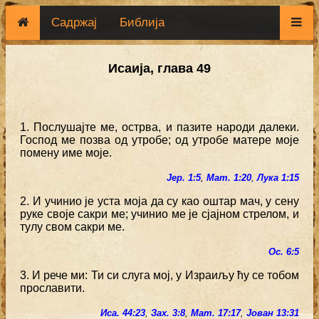
Садржај
Библија
Исаија, глава 49
1. Послушајте ме, острва, и пазите народи далеки.
Господ ме позва од утробе; од утробе матере моје
помену име моје.
Јер. 1:5
,
Мат. 1:20
,
Лука 1:15
2. И учинио је уста моја да су као оштар мач, у сену
руке своје сакри ме; учинио ме је сјајном стрелом, и
тулу свом сакри ме.
Ос. 6:5
3. И рече ми: Ти си слуга мој, у Израиљу ћу се тобом
прославити.
Иса. 44:23
,
Зах. 3:8
,
Мат. 17:17
,
Јован 13:31