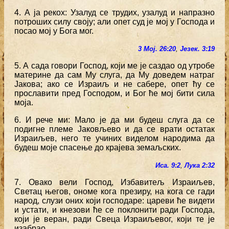
4. А ја рекох: Узалуд се трудих, узалуд и напразно
потроших силу своју; али опет суд је мој у Господа и
посао мој у Бога мог.
3 Мој. 26:20
,
Језек. 3:19
5. А сада говори Господ, који ме је саздао од утробе
материне да сам Му слуга, да Му доведем натраг
Јакова; ако се Израиљ и не сабере, опет ћу се
прославити пред Господом, и Бог ће мој бити сила
моја.
6. И рече ми: Мало је да ми будеш слуга да се
подигне племе Јаковљево и да се врати остатак
Израиљев, него те учиних виделом народима да
будеш моје спасење до крајева земаљских.
Иса. 9:2
,
Лука 2:32
7. Овако вели Господ, Избавитељ Израиљев,
Светац његов, ономе кога презиру, на кога се гади
народ, слузи оних који господаре: цареви ће видети
и устати, и кнезови ће се поклонити ради Господа,
који је веран, ради Свеца Израиљевог, који те је
изабрао.