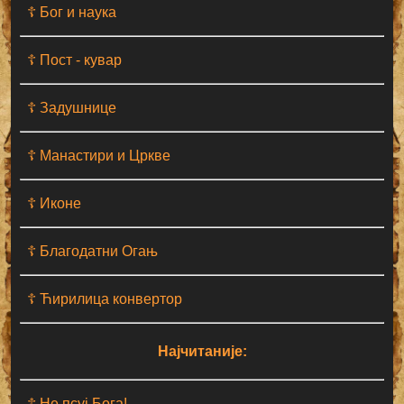
☦ Бог и наука
☦ Пост - кувар
☦ Задушнице
☦ Манастири и Цркве
☦ Иконе
☦ Благодатни Огањ
☦ Ћирилица конвертор
Најчитаније:
☦ Не псуј Бога!