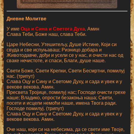
Дневне Молитве
У име
Оца и Сина и Светога Духа
. Амин
Слава Теби, Боже наш, слава Теби.
Царе Небесни, Утешитељу, Душе Истине, Који си
свуда и све испуњаваш; Ризницо добара и
Животодавче, дођи и усели се у нас, и очисти нас од
сваке нечистоте, и спаси, Благи, душе наше.
Свети Боже, Свети Крепки, Свети Бесмртни, помилуј
нас. (трипут)
Слава Оцу и Сину и Светоме Духу, и сада и увек и у
векове векова. Амин.
Пресвета Тројице, помилуј нас; Господе очисти грехе
наше; Владико, опрости безакоња наша; Свети,
посети и исцели немоћи наше, имена Твога ради.
Господе помилуј. (трипут)
Слава Оцу и Сину и Светоме Духу, и сада и увек и у
векове векова. Амин.
Оче наш, који си на небесима, да се свети име Твоје,