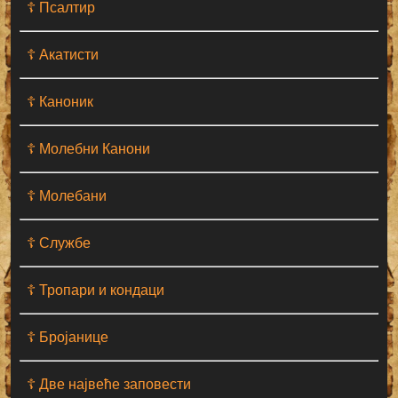
☦ Псалтир
☦ Акатисти
☦ Каноник
☦ Молебни Канони
☦ Молебани
☦ Службе
☦ Тропари и кондаци
☦ Бројанице
☦ Две највеће заповести