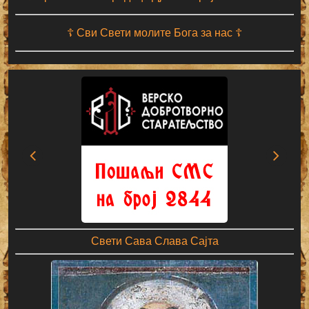
☦ Сви Свети молите Бога за нас ☦
Свети Сава Слава Сајта