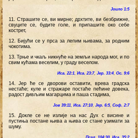
Јоило 1:5
11. Страшите се, ви мирне; дрхтите, ви безбрижне,
свуците се, будите голе, и припашите око себе
кострет,
12. Бијући се у прса за лепим њивама, за родним
чокотима.
13. Трње и чкаљ никнуће на земљи народа мог, и по
свим кућама веселим, у граду веселом.
Иса. 22:1
,
Иса. 23:7
,
Јер. 33:4
,
Ос. 9:6
14. Јер ће се дворови оставити, врева градска
нестаће; куле и стражаре постаће пећине довека,
радост дивљим магарцима и паша стадима,
Јов 39:11
,
Иса. 27:10
,
Јер. 6:5
,
Соф. 2:7
15. Докле се не излије на нас Дух с висине и
пустиња постане њива а њива се стане узимати за
шуму.
Псал. 104:30
,
Иса. 35:2