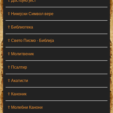
☦ Достојно јест
☦ Никејски Символ вере
☦ Библиотека
☦ Свето Писмо - Библија
☦ Молитвеник
☦ Псалтир
☦ Акатисти
☦ Каноник
☦ Молебни Канони