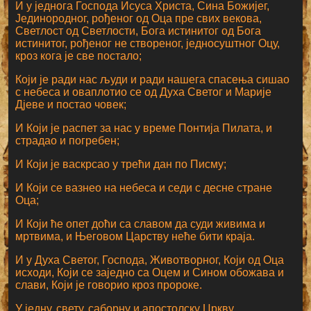
И у једнога Господа Исуса Христа, Сина Божијег,
Јединородног, рођеног од Оца пре свих векова,
Светлост од Светлости, Бога истинитог од Бога
истинитог, рођеног не створеног, једносуштног Оцу,
кроз кога је све постало;
Који је ради нас људи и ради нашега спасења сишао
с небеса и оваплотио се од Духа Светог и Марије
Дјеве и постао човек;
И Који је распет за нас у време Понтија Пилата, и
страдао и погребен;
И Који је васкрсао у трећи дан по Писму;
И Који се вазнео на небеса и седи с десне стране
Оца;
И Који ће опет доћи са славом да суди живима и
мртвима, и Његовом Царству неће бити краја.
И у Духа Светог, Господа, Животворног, Који од Оца
исходи, Који се заједно са Оцем и Сином обожава и
слави, Који је говорио кроз пророке.
У једну, свету, саборну и апостолску Цркву.