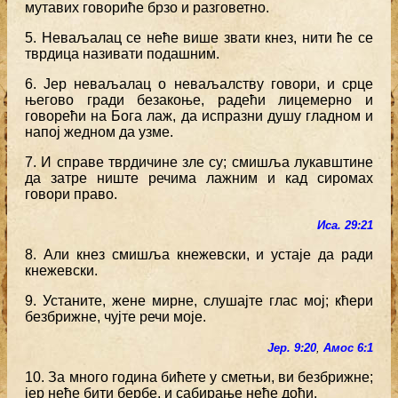
мутавих говориће брзо и разговетно.
5. Неваљалац се неће више звати кнез, нити ће се
тврдица називати подашним.
6. Јер неваљалац о неваљалству говори, и срце
његово гради безакоње, радећи лицемерно и
говорећи на Бога лаж, да испразни душу гладном и
напој жедном да узме.
7. И справе тврдичине зле су; смишља лукавштине
да затре ниште речима лажним и кад сиромах
говори право.
Иса. 29:21
8. Али кнез смишља кнежевски, и устаје да ради
кнежевски.
9. Устаните, жене мирне, слушајте глас мој; кћери
безбрижне, чујте речи моје.
Јер. 9:20
,
Амос 6:1
10. За много година бићете у сметњи, ви безбрижне;
јер неће бити бербе, и сабирање неће доћи.