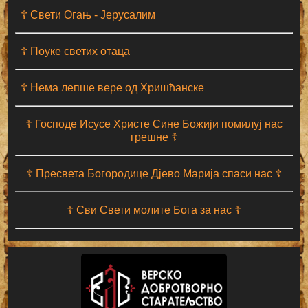
☦ Свети Огањ - Јерусалим
☦ Поуке светих отаца
☦ Нема лепше вере од Хришћанске
☦ Господе Исусе Христе Сине Божији помилуј нас
грешне ☦
☦ Пресвета Богородице Дјево Марија спаси нас ☦
☦ Сви Свети молите Бога за нас ☦