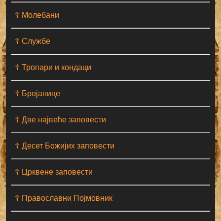
☦ Молебани
☦ Службе
☦ Тропари и кондаци
☦ Бројанице
☦ Две највеће заповести
☦ Десет Божијих заповести
☦ Црквене заповести
☦ Православни Појмовник