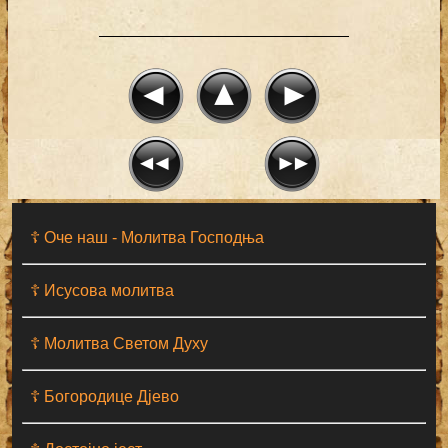
☦ Оче наш - Moлитва Господња
☦ Исусова молитва
☦ Молитва Светом Духу
☦ Богородице Дјево