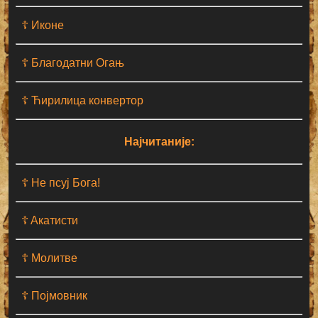
☦ Иконе
☦ Благодатни Огањ
☦ Ћирилица конвертор
Најчитаније:
☦ Не псуј Бога!
☦ Aкатисти
☦ Молитве
☦ Појмовник