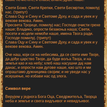
Свети Боже, Свети Крепки, Свети Бесмртни, помилуј
нас. (трипут)
Слава Оцу и Сину и Светоме Духу, и сада и увек и у
векове векова. Амин.
Пресвета Тројице, помилуј нас; Господе очисти грехе
наше; Владико, опрости безакоња наша; Свети,
посети и исцели немоћи наше, имена Твога ради.
Господе помилуј. (трипут)
Слава Оцу и Сину и Светоме Духу, и сада и увек и у
векове векова. Амин.
Оче наш, који си на небесима, да се свети име Твоје,
да дође царство Твоје, да буде воља Твоја, и на
земљи као и на небу; хлеб наш насушни дај нам
данас, и опрости нам дугове наше, као што и ми
опраштамо дужницима својим; и не уведи нас у
искушење, но избави нас од злога.
Символ вере
Верујем у једнога Бога Оца, Сведржитеља, Творца
неба и земље и свега видљивог и невидљивог.