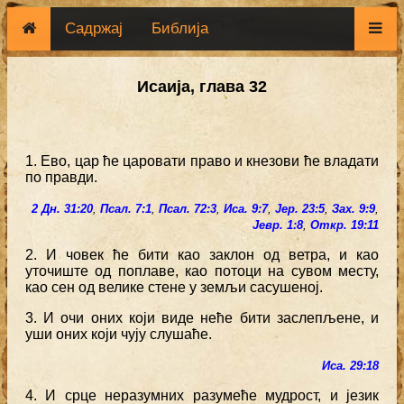
Садржај
Библија
Исаија, глава 32
1. Ево, цар ће царовати право и кнезови ће владати
по правди.
2 Дн. 31:20
,
Псал. 7:1
,
Псал. 72:3
,
Иса. 9:7
,
Јер. 23:5
,
Зах. 9:9
,
Јевр. 1:8
,
Откр. 19:11
2. И човек ће бити као заклон од ветра, и као
уточиште од поплаве, као потоци на сувом месту,
као сен од велике стене у земљи сасушеној.
3. И очи оних који виде неће бити заслепљене, и
уши оних који чују слушаће.
Иса. 29:18
4. И срце неразумних разумеће мудрост, и језик