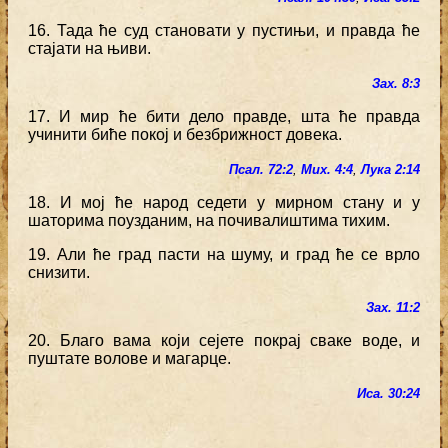
16. Тада ће суд становати у пустињи, и правда ће
стајати на њиви.
Зах. 8:3
17. И мир ће бити дело правде, шта ће правда
учинити биће покој и безбрижност довека.
Псал. 72:2
,
Мих. 4:4
,
Лука 2:14
18. И мој ће народ седети у мирном стану и у
шаторима поузданим, на почивалиштима тихим.
19. Али ће град пасти на шуму, и град ће се врло
снизити.
Зах. 11:2
20. Благо вама који сејете покрај сваке воде, и
пуштате волове и магарце.
Иса. 30:24