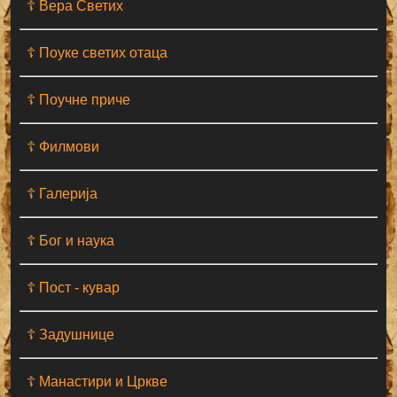
☦ Вера Светих
☦ Поуке светих отаца
☦ Поучне приче
☦ Филмови
☦ Галерија
☦ Бог и наука
☦ Пост - кувар
☦ Задушнице
☦ Манастири и Цркве