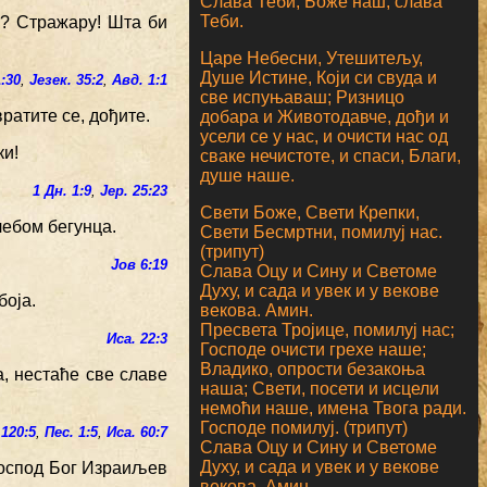
Слава Теби, Боже наш, слава
Теби.
с? Стражару! Шта би
Царе Небесни, Утешитељу,
Душе Истине, Који си свуда и
1:30
,
Језек. 35:2
,
Авд. 1:1
све испуњаваш; Ризницо
вратите се, дођите.
добара и Животодавче, дођи и
усели се у нас, и очисти нас од
ки!
сваке нечистоте, и спаси, Благи,
душе наше.
1 Дн. 1:9
,
Јер. 25:23
Свети Боже, Свети Крепки,
лебом бегунца.
Свети Бесмртни, помилуј нас.
(трипут)
Јов 6:19
Слава Оцу и Сину и Светоме
Духу, и сада и увек и у векове
боја.
векова. Амин.
Пресвета Тројице, помилуј нас;
Иса. 22:3
Господе очисти грехе наше;
Владико, опрости безакоња
а, нестаће све славе
наша; Свети, посети и исцели
немоћи наше, имена Твога ради.
Господе помилуј. (трипут)
 120:5
,
Пес. 1:5
,
Иса. 60:7
Слава Оцу и Сину и Светоме
Духу, и сада и увек и у векове
 Господ Бог Израиљев
векова. Амин.