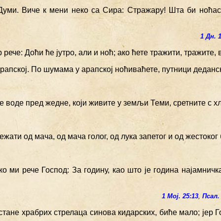
Думи. Виче к мени неко са Сира: Стражару! Шта би ноћа
1 Дн. 
 рече: Доћи ће јутро, али и ноћ; ако ћете тражити, тражите, 
рапској. По шумама у арапској ноћиваћете, путници деданс
е воде пред жедне, који живите у земљи Теми, сретните с х
бежати од мача, од мача голог, од лука запетог и од жестоког 
ко ми рече Господ: За годину, као што је година најамничк
1 Мој. 25:13
,
Псал.
остане храбрих стрелаца синова кидарских, биће мало; јер