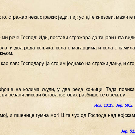
сто, стражар нека стражи; једи, пиј; устајте кнезови, мажите
о ми рече Господ: Иди, постави стражара да ти јави шта види
кола, и два реда коњика; кола с магарцима и кола с ками
жњом.
 као лав: Господару, ја стојим једнако на стражи дању, и ст
ођоше на колима људи, у два реда коњици. Тада повика
 сви резани ликови богова његових разбише се о земљу.
Иса. 13:19
,
Јер. 50:2
,
 мој, и пшенице гумна мог! Шта чух од Господа над војска
Јер. 51