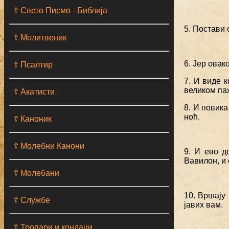
☦ Свето Писмо - Библија
5. Постави 
☦ Молитвеник
6. Јер овак
☦ Псалтир
7. И виде 
великом па
☦ Акатисти
8. И повика
ноћ.
☦ Каноник
☦ Молебни Канони
9. И ево д
Вавилон, и
☦ Молебани
10. Вршају
☦ Службе
јавих вам.
☦ Тропари и кондаци