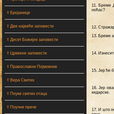
11. Бреме 
ноћас?
☦ Бројанице
☦ Две највеће заповести
12. Стражар
13. Бреме а
☦ Десет Божијих заповести
☦ Црквене заповести
14. Изнесит
☦ Православни Појмовник
15. Јер ће 
☦ Вера Светих
16. Јер ова
кидарске.
☦ Поуке светих отаца
☦ Поучне приче
17. И што 