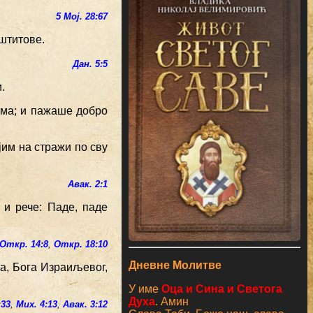
5 Мој. 28:67
 штитове.
Дан. 5:5
.
лама; и пажаше добро
ојим на стражи по сву
Авак. 2:1
 и рече: Паде, паде
Откр. 14:8
,
Откр. 18:10
Дневне Молитве
ма, Бога Израиљевог,
У име
Оца и Сина и Светога
Духа
. Амин
:33
,
Мих. 4:13
,
Авак. 3:12