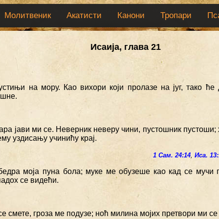
Молитвеник
Акатисти
Канони
Тропари
Пс
Исаија, глава 21
устињи на мору. Као вихори који пролазе на југ, тако ће
шне.
ара јави ми се. Неверник неверу чини, пустошник пустоши; 
му уздисању учинићу крај.
1 Сам. 24:14
,
Иса. 13
 бедра моја пуна бола; муке ме обузеше као кад се мучи 
падох се видећи.
се смете, гроза ме подузе; ноћ милина мојих претвори ми се 