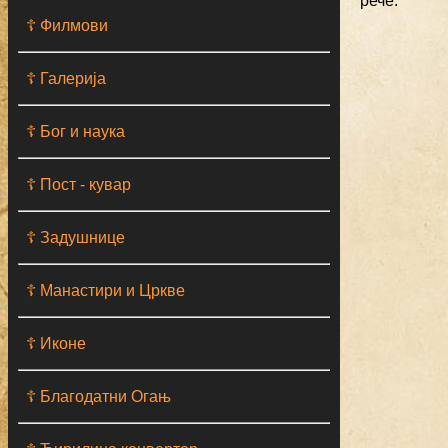
рече.
☦ Филмови
☦ Галерија
☦ Бог и наука
☦ Пост - кувар
☦ Задушнице
☦ Манастири и Цркве
☦ Иконе
☦ Благодатни Огањ