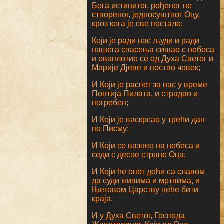
Бога истинитог, рођеног не
створеног, једносуштног Оцу,
кроз кога је све постало;
Који је ради нас људи и ради
нашега спасења сишао с небеса
и оваплотио се од Духа Светог и
Марије Дјеве и постао човек;
И Који је распет за нас у време
Понтија Пилата, и страдао и
погребен;
И Који је васкрсао у трећи дан
по Писму;
И Који се вазнео на небеса и
седи с десне стране Оца;
И Који ће опет доћи са славом
да суди живима и мртвима, и
Његовом Царству неће бити
краја.
И у Духа Светог, Господа,