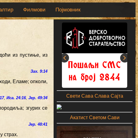
алтир
Филмови
Појмовник
 доћи из пустиње, из
Зах. 9:14
ходи, Еламе; опколи,
Свети Сава Слава Сајта
:17
,
Иса. 24:16
,
Јер. 49:34
породиља; згурих се
Акатист Светом Сави
Јер. 48:41
у страх.