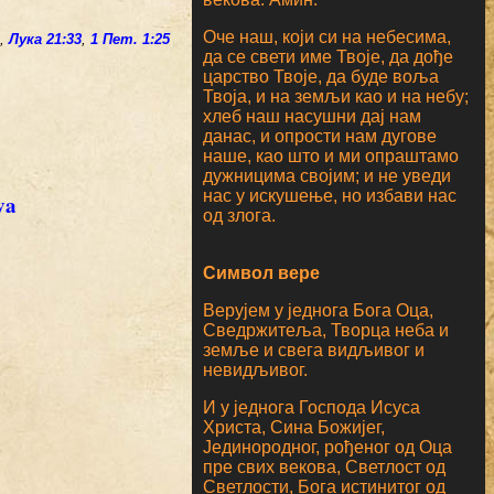
Оче наш, који си на небесима,
1
,
Лука 21:33
,
1 Пет. 1:25
да се свети име Твоје, да дође
царство Твоје, да буде воља
Твоја, и на земљи као и на небу;
хлеб наш насушни дај нам
данас, и опрости нам дугове
наше, као што и ми опраштамо
дужницима својим; и не уведи
нас у искушење, но избави нас
од злога.
Символ вере
Верујем у једнога Бога Оца,
Сведржитеља, Творца неба и
земље и свега видљивог и
невидљивог.
И у једнога Господа Исуса
Христа, Сина Божијег,
Јединородног, рођеног од Оца
пре свих векова, Светлост од
Светлости, Бога истинитог од