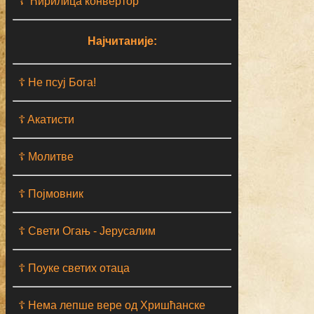
☦ Ћирилица конвертор
Најчитаније:
☦ Не псуј Бога!
☦ Aкатисти
☦ Молитве
☦ Појмовник
☦ Свети Огањ - Јерусалим
☦ Поуке светих отаца
☦ Нема лепше вере од Хришћанске