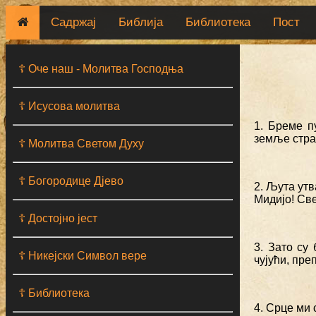
Садржај
Библија
Библиотека
Пост
☦ Оче наш - Moлитва Господња
☦ Исусова молитва
1. Бреме п
земље стра
☦ Молитва Светом Духу
☦ Богородице Дјево
2. Љута утв
Мидијо! Све
☦ Достојно јест
3. Зато су
☦ Никејски Символ вере
чујући, пре
☦ Библиотека
4. Срце ми 