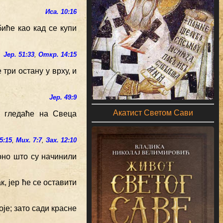
Иса. 10:16
биће као кад се купи
Јер. 51:33
,
Откр. 14:15
 три остану у врху, и
Јер. 49:9
Акатист Светом Сави
е гледаће на Свеца
5:15
,
Мих. 7:7
,
Зах. 12:10
 оно што су начинили
, јер ће се оставити
оје; зато сади красне