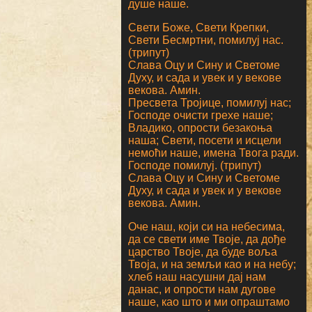
душе наше.
Свети Боже, Свети Крепки,
Свети Бесмртни, помилуј нас.
(трипут)
Слава Оцу и Сину и Светоме
Духу, и сада и увек и у векове
векова. Амин.
Пресвета Тројице, помилуј нас;
Господе очисти грехе наше;
Владико, опрости безакоња
наша; Свети, посети и исцели
немоћи наше, имена Твога ради.
Господе помилуј. (трипут)
Слава Оцу и Сину и Светоме
Духу, и сада и увек и у векове
векова. Амин.
Оче наш, који си на небесима,
да се свети име Твоје, да дође
царство Твоје, да буде воља
Твоја, и на земљи као и на небу;
хлеб наш насушни дај нам
данас, и опрости нам дугове
наше, као што и ми опраштамо