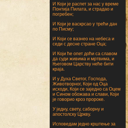
И Који је распет за нас у време
Понтија Пилата, и страдао и
погребен;
И Који је васкрсао у трећи дан
по Писму;
И Који се вазнео на небеса и
седи с десне стране Оца;
И Који ће опет доћи са славом
да суди живима и мртвима, и
Његовом Царству неће бити
краја.
И у Духа Светог, Господа,
Животворног, Који од Оца
исходи, Који се заједно са Оцем
и Сином обожава и слави, Који
је говорио кроз пророке.
У једну, свету, саборну и
апостолску Цркву.
Исповедам једно крштење за