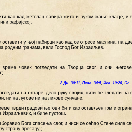
бити као кад жетелац сабира жито и руком жање класје, и 
лини рафајској.
е оставити у њој пабирци као кад се отресе маслина, па две
 на родним гранама, вели Господ Бог Израиљев.
е време човек погледати на Творца свог, и очи његов
г;
2 Дн. 30:11
,
Псал. 34:5
,
Иса. 10:20
,
Ос. 
огледати на олтаре, дело руку својих, нити ће гледати на
и, ни на лугове ни на ликове сунчане.
време тврди градови његови бити као остављен грм и огранак
а Израиљевих, и биће пустош.
заборавио Бога спасења свог, и ниси се сећао Стене силе св
зу страну пресађуј;