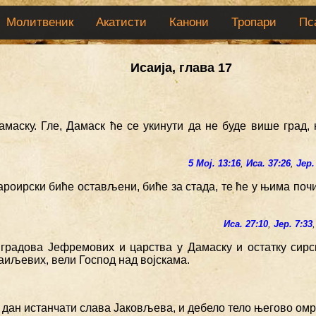
Молитвеник
Акатисти
Канони
Тропари
Пс
Исаија, глава 17
амаску. Гле, Дамаск ће се укинути да не буде више град,
5 Мој. 13:16
,
Иса. 37:26
,
Јер.
ароирски биће остављени, биће за стада, те ће у њима почи
Иса. 27:10
,
Јер. 7:33
 градова Јефремових и царства у Дамаску и остатку сирс
аиљевих, вели Господ над војскама.
ће дан истанчати слава Јаковљева, и дебело тело његово ом