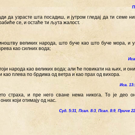
П
ди да узрасте шта посадиш, и јутром гледај да ти семе ни
абиће се, и остаће ти љута жалост.
мноштву великих народа, што буче као што буче мора, и 
 врева као силних вода;
Иса
тоји народа као великих вода; али ће повикати на њих, и он
 као плева по брдима од ветра и као прах од вихора.
Иса. 13:
ето страха, и пре него сване нема никога. То је део он
оних који отимају од нас.
Суд. 5:31
,
Псал. 8:3
,
Псал. 8:9
,
Приче 22