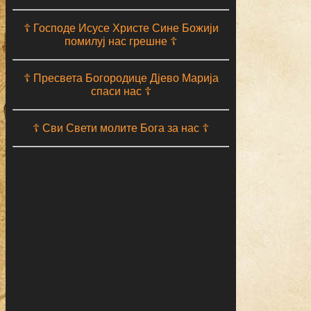
☦ Господе Исусе Христе Сине Божији
помилуј нас грешне ☦
☦ Пресвета Богородице Дјево Марија
спаси нас ☦
☦ Сви Свети молите Бога за нас ☦