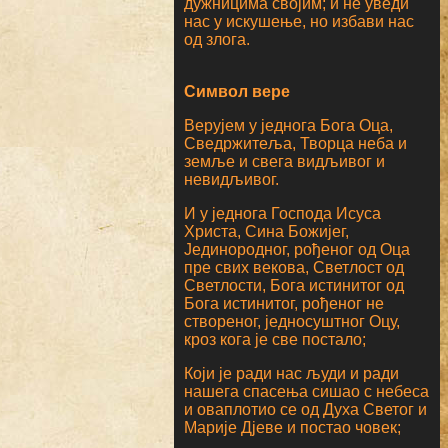
дужницима својим; и не уведи
нас у искушење, но избави нас
од злога.
Символ вере
Верујем у једнога Бога Оца,
Сведржитеља, Творца неба и
земље и свега видљивог и
невидљивог.
И у једнога Господа Исуса
Христа, Сина Божијег,
Јединородног, рођеног од Оца
пре свих векова, Светлост од
Светлости, Бога истинитог од
Бога истинитог, рођеног не
створеног, једносуштног Оцу,
кроз кога је све постало;
Који је ради нас људи и ради
нашега спасења сишао с небеса
и оваплотио се од Духа Светог и
Марије Дјеве и постао човек;