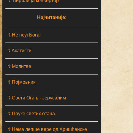
☦ Ћирилица конвертор
Најчитаније:
☦ Не псуј Бога!
☦ Aкатисти
☦ Молитве
☦ Појмовник
☦ Свети Огањ - Јерусалим
☦ Поуке светих отаца
☦ Нема лепше вере од Хришћанске