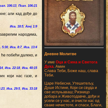
сал. 106:13
,
Псал. 106:21
кне; али кад дође до
Иса. 18:5
,
Агеј 1:9
узаврелим народима,
. 5:30
,
Иса. 8:7
,
Иса. 13:4
Дневне Молитве
и ће побећи далеко, и
У име
Оца и Сина и Светога
Духа
. Амин
14
,
Иса. 22:18
,
Иса. 40:15
Слава Теби, Боже наш, слава
Теби.
их који нас газе, и
Царе Небесни, Утешитељу,
Душе Истине, Који си свуда и
:23
,
Иса. 29:5
,
Иса. 33:18
све испуњаваш; Ризницо
добара и Животодавче, дођи и
усели се у нас, и очисти нас од
сваке нечистоте, и спаси, Благи,