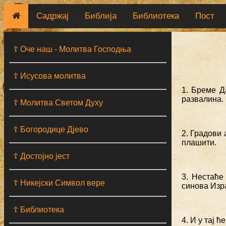
Садржај
Библија
Библиотека
Пост
☦ Оче наш - Moлитва Господња
☦ Исусова молитва
1. Бреме Д
развалина.
☦ Молитва Светом Духу
☦ Богородице Дјево
2. Градови 
плашити.
☦ Достојно јест
3. Нестаће
☦ Никејски Символ вере
синова Изр
☦ Библиотека
4. И у тај 