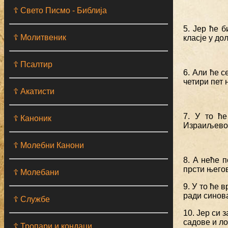
☦ Свето Писмо - Библија
5. Јер ће 
☦ Молитвеник
класје у до
☦ Псалтир
6. Али ће с
четири пет
☦ Акатисти
7. У то ћ
☦ Каноник
Израиљево
☦ Молебни Канони
8. А неће п
прсти његов
☦ Молебани
9. У то ће 
ради синов
☦ Службе
10. Јер си 
садове и ло
☦ Тропари и кондаци