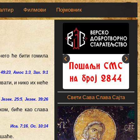
алтир
Филмови
Појмовник
 него ће бити гомила
 49:23
,
Амос 1:3
,
Зах. 9:1
вати, и нико их неће
Свети Сава Слава Сајта
,
Језек. 25:5
,
Језек. 39:26
ком, биће као слава
Иса. 7:16
,
Ос. 10:14
ршаће.