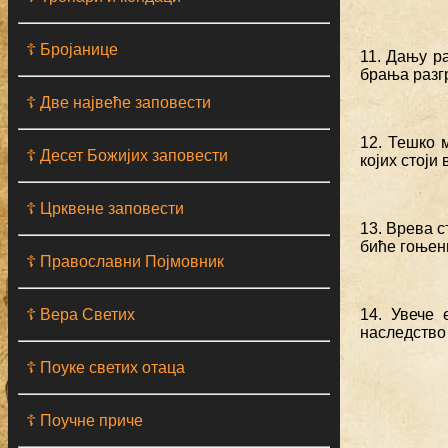
☦ Бројанице
11. Дању ра
брања разгр
☦ Две највеће заповести
12. Тешко 
☦ Десет Божијих заповести
којих стоји
☦ Црквене заповести
13. Врева с
биће гоњени
☦ Православни Појмовник
☦ Вера Светих
14. Увече 
наследство 
☦ Поуке светих отаца
☦ Поучне приче