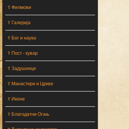
☦ Филмови
☦ Галерија
☦ Бог и наука
☦ Пост - кувар
☦ Задушнице
☦ Манастири и Цркве
☦ Иконе
☦ Благодатни Огањ