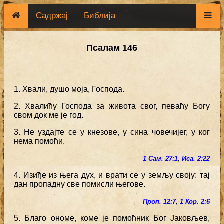
Садржај
Библија
Псалам 146
1. Хвали, душо моја, Господа.
2. Хвалићу Господа за живота свог, певаћу Богу
свом док ме је год.
3. Не уздајте се у кнезове, у сина човечијег, у ког
нема помоћи.
1 Сам. 27:1
,
Иса. 2:22
4. Изиђе из њега дух, и врати се у земљу своју: тај
дан пропадну све помисли његове.
Проп. 12:7
,
1 Кор. 2:6
5. Благо ономе, коме је помоћник Бог Јаковљев,