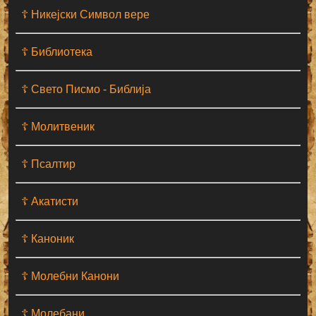
☦ Никејски Символ вере
☦ Библиотека
☦ Свето Писмо - Библија
☦ Молитвеник
☦ Псалтир
☦ Акатисти
☦ Каноник
☦ Молебни Канони
☦ Молебани