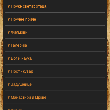
☦ Поуке светих отаца
☦ Поучне приче
☦ Филмови
☦ Галерија
☦ Бог и наука
☦ Пост - кувар
☦ Задушнице
☦ Манастири и Цркве