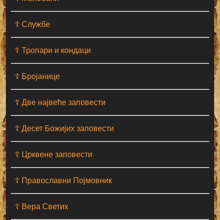
☦ Службе
☦ Тропари и кондаци
☦ Бројанице
☦ Две највеће заповести
☦ Десет Божијих заповести
☦ Црквене заповести
☦ Православни Појмовник
☦ Вера Светих