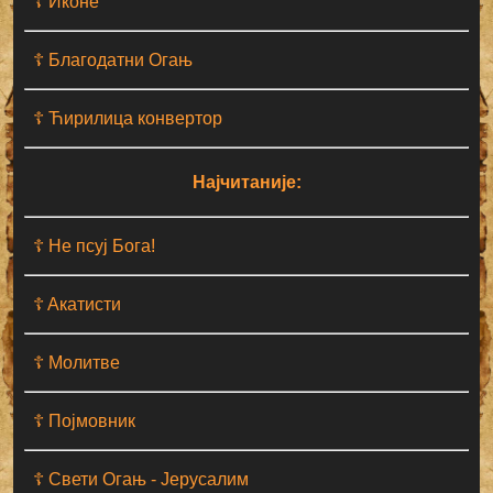
☦ Иконе
☦ Благодатни Огањ
☦ Ћирилица конвертор
Најчитаније:
☦ Не псуј Бога!
☦ Aкатисти
☦ Молитве
☦ Појмовник
☦ Свети Огањ - Јерусалим