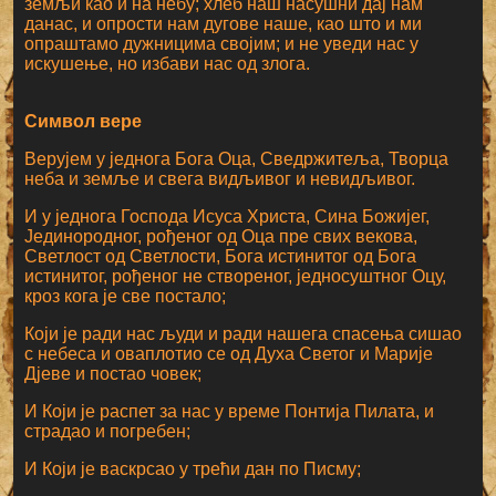
земљи као и на небу; хлеб наш насушни дај нам
данас, и опрости нам дугове наше, као што и ми
опраштамо дужницима својим; и не уведи нас у
искушење, но избави нас од злога.
Символ вере
Верујем у једнога Бога Оца, Сведржитеља, Творца
неба и земље и свега видљивог и невидљивог.
И у једнога Господа Исуса Христа, Сина Божијег,
Јединородног, рођеног од Оца пре свих векова,
Светлост од Светлости, Бога истинитог од Бога
истинитог, рођеног не створеног, једносуштног Оцу,
кроз кога је све постало;
Који је ради нас људи и ради нашега спасења сишао
с небеса и оваплотио се од Духа Светог и Марије
Дјеве и постао човек;
И Који је распет за нас у време Понтија Пилата, и
страдао и погребен;
И Који је васкрсао у трећи дан по Писму;