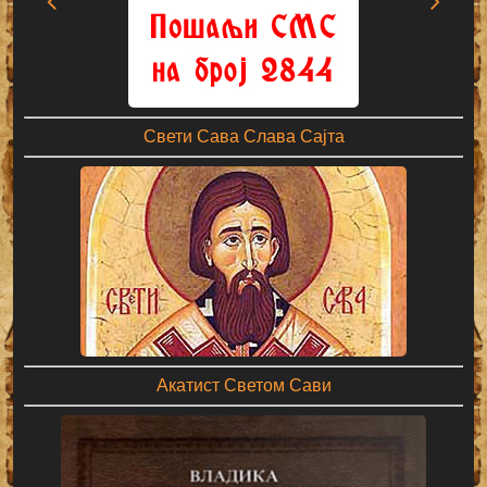
Свети Сава Слава Сајта
Акатист Светом Сави