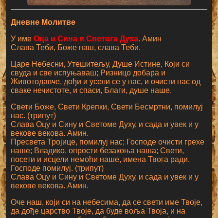
Дневне Молитве
У име
Оца и Сина и Светога Духа
. Амин
Слава Теби, Боже наш, слава Теби.
Царе Небесни, Утешитељу, Душе Истине, Који си
свуда и све испуњаваш; Ризницо добара и
Животодавче, дођи и усели се у нас, и очисти нас од
сваке нечистоте, и спаси, Благи, душе наше.
Свети Боже, Свети Крепки, Свети Бесмртни, помилуј
нас. (трипут)
Слава Оцу и Сину и Светоме Духу, и сада и увек и у
векове векова. Амин.
Пресвета Тројице, помилуј нас; Господе очисти грехе
наше; Владико, опрости безакоња наша; Свети,
посети и исцели немоћи наше, имена Твога ради.
Господе помилуј. (трипут)
Слава Оцу и Сину и Светоме Духу, и сада и увек и у
векове векова. Амин.
Оче наш, који си на небесима, да се свети име Твоје,
да дође царство Твоје, да буде воља Твоја, и на