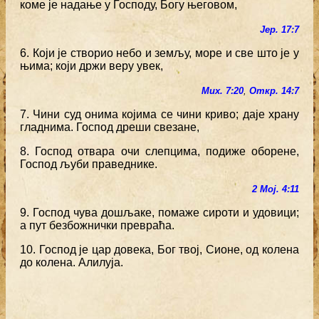
коме је надање у Господу, Богу његовом,
Јер. 17:7
6. Који је створио небо и земљу, море и све што је у
њима; који држи веру увек,
Мих. 7:20
,
Откр. 14:7
7. Чини суд онима којима се чини криво; даје храну
гладнима. Господ дреши свезане,
8. Господ отвара очи слепцима, подиже оборене,
Господ љуби праведнике.
2 Мој. 4:11
9. Господ чува дошљаке, помаже сироти и удовици;
а пут безбожнички превраћа.
10. Господ је цар довека, Бог твој, Сионе, од колена
до колена. Алилуја.