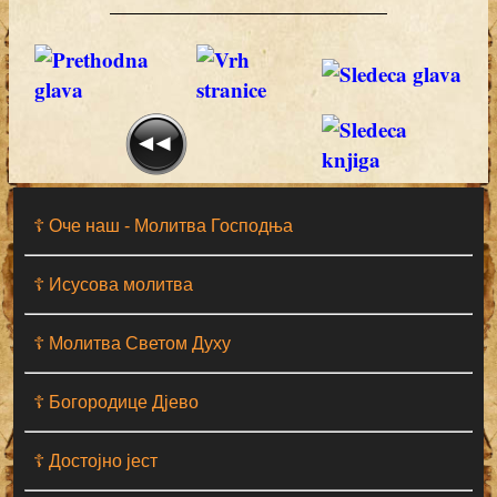
☦ Оче наш - Moлитва Господња
☦ Исусова молитва
☦ Молитва Светом Духу
☦ Богородице Дјево
☦ Достојно јест