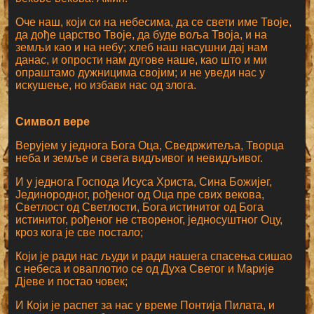
Оче наш, који си на небесима, да се свети име Твоје,
да дође царство Твоје, да буде воља Твоја, и на
земљи као и на небу; хлеб наш насушни дај нам
данас, и опрости нам дугове наше, као што и ми
опраштамо дужницима својим; и не уведи нас у
искушење, но избави нас од злога.
Символ вере
Верујем у једнога Бога Оца, Сведржитеља, Творца
неба и земље и свега видљивог и невидљивог.
И у једнога Господа Исуса Христа, Сина Божијег,
Јединородног, рођеног од Оца пре свих векова,
Светлост од Светлости, Бога истинитог од Бога
истинитог, рођеног не створеног, једносуштног Оцу,
кроз кога је све постало;
Који је ради нас људи и ради нашега спасења сишао
с небеса и оваплотио се од Духа Светог и Марије
Дјеве и постао човек;
И Који је распет за нас у време Понтија Пилата, и