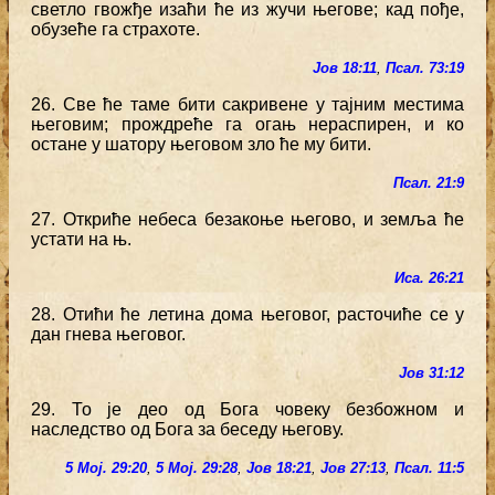
светло гвожђе изаћи ће из жучи његове; кад пође,
обузеће га страхоте.
Јов 18:11
,
Псал. 73:19
26. Све ће таме бити сакривене у тајним местима
његовим; прождреће га огањ нераспирен, и ко
остане у шатору његовом зло ће му бити.
Псал. 21:9
27. Откриће небеса безакоње његово, и земља ће
устати на њ.
Иса. 26:21
28. Отићи ће летина дома његовог, расточиће се у
дан гнева његовог.
Јов 31:12
29. То је део од Бога човеку безбожном и
наследство од Бога за беседу његову.
5 Мој. 29:20
,
5 Мој. 29:28
,
Јов 18:21
,
Јов 27:13
,
Псал. 11:5