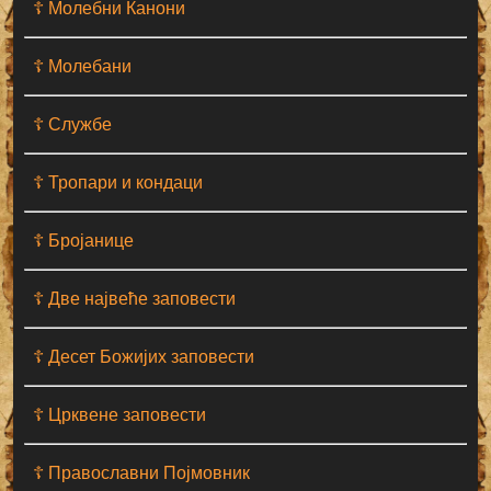
☦ Молебни Канони
☦ Молебани
☦ Службе
☦ Тропари и кондаци
☦ Бројанице
☦ Две највеће заповести
☦ Десет Божијих заповести
☦ Црквене заповести
☦ Православни Појмовник