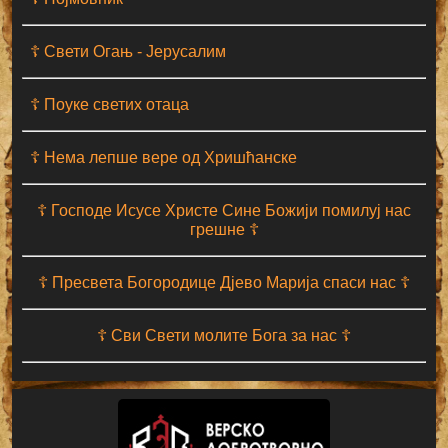
☦ Свети Огањ - Јерусалим
☦ Поуке светих отаца
☦ Нема лепше вере од Хришћанске
☦ Господе Исусе Христе Сине Божији помилуј нас
грешне ☦
☦ Пресвета Богородице Дјево Марија спаси нас ☦
☦ Сви Свети молите Бога за нас ☦