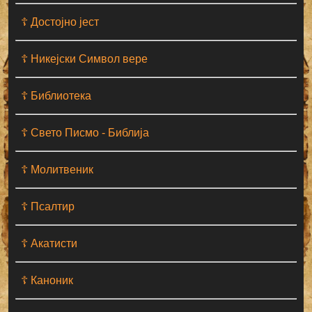
☦ Достојно јест
☦ Никејски Символ вере
☦ Библиотека
☦ Свето Писмо - Библија
☦ Молитвеник
☦ Псалтир
☦ Акатисти
☦ Каноник