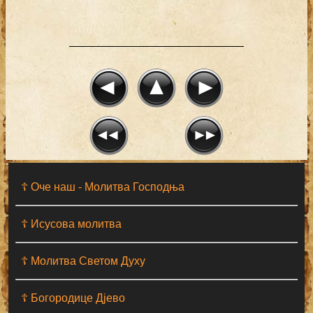
☦ Оче наш - Moлитва Господња
☦ Исусова молитва
☦ Молитва Светом Духу
☦ Богородице Дјево