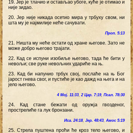
19. Јер је тлачио и остављао убоге, куће је отимао и
није зидао.
20. Јер није никада осетио мира у трбуху свом, ни
шта му је најмилије неће сачувати.
Проп. 5:13
21. Ништа му неће остати од хране његове. Зато не
може добро његово трајати.
22. Кад се испуни изобиље његово, тада ће бити у
невољи; све руке невољних удариће на њ.
23. Кад би напунио трбух свој, послаће на њ Бог
јарост гнева свог, и пустиће је као дажд на њега и на
јело његово.
4 Мој. 11:33
,
2 Цар. 7:19
,
Псал. 78:30
24. Кад стане бежати од оружја гвозденог,
прострелиће га лук бронзани.
Иса. 24:18
,
Јер. 48:43
,
Амос 5:19
25. Стрела пуштена проћи ће кроз тело његово, и