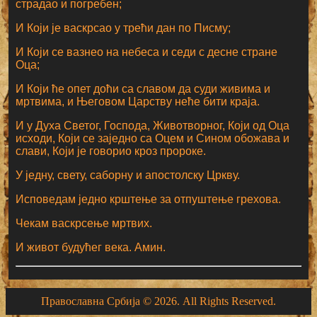
страдао и погребен;
И Који је васкрсао у трећи дан по Писму;
И Који се вазнео на небеса и седи с десне стране
Оца;
И Који ће опет доћи са славом да суди живима и
мртвима, и Његовом Царству неће бити краја.
И у Духа Светог, Господа, Животворног, Који од Оца
исходи, Који се заједно са Оцем и Сином обожава и
слави, Који је говорио кроз пророке.
У једну, свету, саборну и апостолску Цркву.
Исповедам једно крштење за отпуштење грехова.
Чекам васкрсење мртвих.
И живот будућег века. Амин.
Православна Србија © 2026. All Rights Reserved.