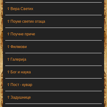
☦ Вера Светих
☦ Поуке светих отаца
☦ Поучне приче
☦ Филмови
☦ Галерија
☦ Бог и наука
☦ Пост - кувар
☦ Задушнице