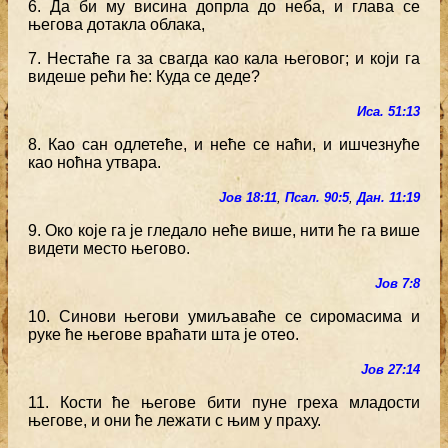
6. Да би му висина допрла до неба, и глава се
његова дотакла облака,
7. Нестаће га за свагда као кала његовог; и који га
видеше рећи ће: Куда се деде?
Иса. 51:13
8. Као сан одлетеће, и неће се наћи, и ишчезнуће
као ноћна утвара.
Јов 18:11
,
Псал. 90:5
,
Дан. 11:19
9. Око које га је гледало неће више, нити ће га више
видети место његово.
Јов 7:8
10. Синови његови умиљаваће се сиромасима и
руке ће његове враћати шта је отео.
Јов 27:14
11. Кости ће његове бити пуне греха младости
његове, и они ће лежати с њим у праху.