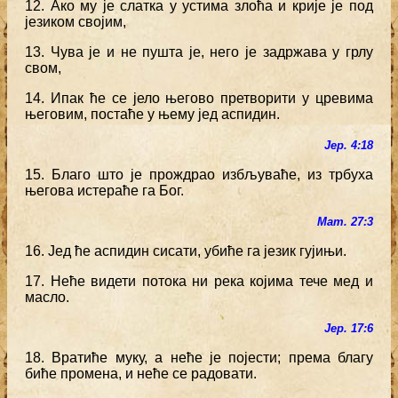
12. Ако му је слатка у устима злоћа и крије је под
језиком својим,
13. Чува је и не пушта је, него је задржава у грлу
свом,
14. Ипак ће се јело његово претворити у цревима
његовим, постаће у њему јед аспидин.
Јер. 4:18
15. Благо што је прождрао избљуваће, из трбуха
његова истераће га Бог.
Мат. 27:3
16. Јед ће аспидин сисати, убиће га језик гујињи.
17. Неће видети потока ни река којима тече мед и
масло.
Јер. 17:6
18. Вратиће муку, а неће је појести; према благу
биће промена, и неће се радовати.