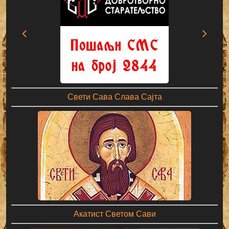
Свети Сава Слава Сајта
Акатист Светом Сави