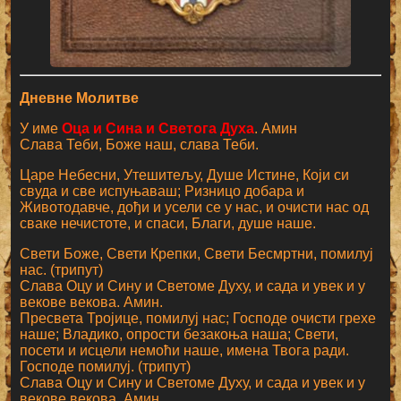
Дневне Молитве
У име
Оца и Сина и Светога Духа
. Амин
Слава Теби, Боже наш, слава Теби.
Царе Небесни, Утешитељу, Душе Истине, Који си
свуда и све испуњаваш; Ризницо добара и
Животодавче, дођи и усели се у нас, и очисти нас од
сваке нечистоте, и спаси, Благи, душе наше.
Свети Боже, Свети Крепки, Свети Бесмртни, помилуј
нас. (трипут)
Слава Оцу и Сину и Светоме Духу, и сада и увек и у
векове векова. Амин.
Пресвета Тројице, помилуј нас; Господе очисти грехе
наше; Владико, опрости безакоња наша; Свети,
посети и исцели немоћи наше, имена Твога ради.
Господе помилуј. (трипут)
Слава Оцу и Сину и Светоме Духу, и сада и увек и у
векове векова. Амин.