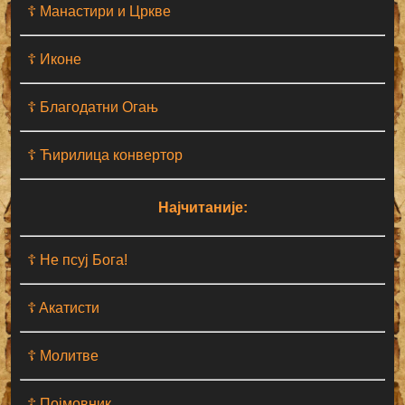
☦ Манастири и Цркве
☦ Иконе
☦ Благодатни Огањ
☦ Ћирилица конвертор
Најчитаније:
☦ Не псуј Бога!
☦ Aкатисти
☦ Молитве
☦ Појмовник