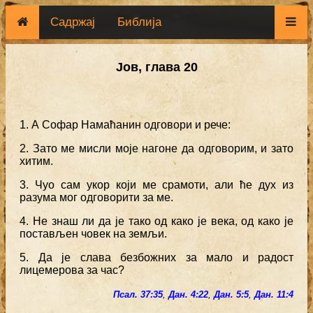
Садржај
Библија
Јов, глава 20
1. А Софар Намаћанин одговори и рече:
2. Зато ме мисли моје нагоне да одговорим, и зато
хитим.
3. Чуо сам укор који ме срамоти, али ће дух из
разума мог одговорити за ме.
4. Не знаш ли да је тако од како је века, од како је
постављен човек на земљи.
5. Да је слава безбожних за мало и радост
лицемерова за час?
Псал. 37:35
,
Дан. 4:22
,
Дан. 5:5
,
Дан. 11:4