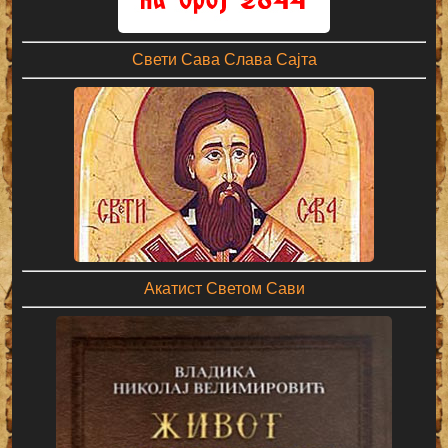
Свети Сава Слава Сајта
Акатист Светом Сави