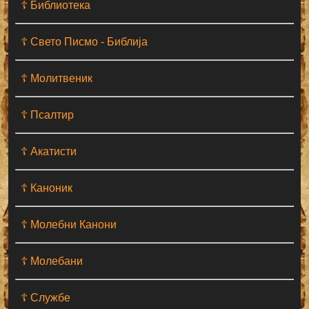
☦ Библиотека
☦ Свето Писмо - Библија
☦ Молитвеник
☦ Псалтир
☦ Акатисти
☦ Каноник
☦ Молебни Канони
☦ Молебани
☦ Службе