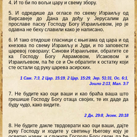
4. И то би по вољи цару и свему збору.
5. И одредише да огласе по свему Израиљу од
Вирсавеје до Дана да дођу у Јерусалим да
прославе пасху Господу Богу Израиљевом, јер је
одавна не беху славили како је написано.
6. И тако отидоше гласници с књигама од цара и од
кнезова по свему Израиљу и Јуди, и по заповести
царевој говораху: Синови Израиљеви, обратите се
ка Господу Богу Аврамовом, Исаковом и
Израиљевом, па ће се и Он обратити к остатку који
сте остали од руку царева асирских.
1 Сам. 7:3
,
2 Цар. 15:19
,
2 Цар. 15:29
,
Јер. 51:31
,
Ос. 6:1
,
Јоило 2:13
,
Мал. 3:7
7. Не будите као оци ваши и као браћа ваша што
грешише Господу Богу отаца својих, те их даде да
буду чудо, како видите.
2 Дн. 29:8
,
Језек. 20:18
8. Не будите дакле тврдоврати као оци ваши, дајте
руку Господу и ходите у светињу Његову коју је
осветио навек, и служите Господу Богу свом, па ће