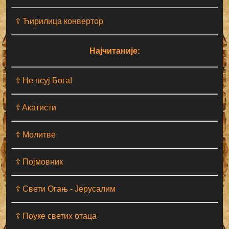
☦ Ћирилица конвертор
Најчитаније:
☦ Не псуј Бога!
☦ Aкатисти
☦ Молитве
☦ Појмовник
☦ Свети Огањ - Јерусалим
☦ Поуке светих отаца