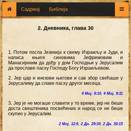
Садржај
Библија
2. Дневника, глава 30
1. Потом посла Језекија к свему Израиљу и Јуди, и
написа књиге синовима Јефремовим и
Манасијиним да дођу у дом Господњи у Јерусалим
да прославе пасху Господу Богу Израиљевом.
2. Јер цар и кнезови његови и сав збор свећаше у
Јерусалиму да славе пасху другог месеца.
4 Мој. 9:10
,
4 Мој. 9:11
3. Јер је не могаше славити у то време, јер не беше
доста свештеника посвећених и народ се не беше
скупио у Јерусалим.
2 Мој. 12:6
,
2 Дн. 29:34
,
2 Дн. 30:15