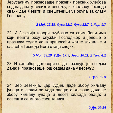
Јерусалиму празноваше празник пресних хлебова
седам дана у великом весељу, и хваљаху Господа
сваки дан Левити и свештеници уз оруђа за славу
Господњу.
2 Мој. 12:15
,
Лука 22:1
,
Лука 22:7
,
1 Кор. 5:7
22. И Језекија говори љубазно са свим Левитима
који вешти беху служби Господњој; и једоше о
празнику седам дана приносећи жртве захвалне и
славећи Господа Бога отаца својих.
5 Мој. 33:10
,
2 Дн. 17:9
,
Језд. 10:11
,
2 Тим. 4:2
23. И сав збор договори се да празнује још седам
дана; и празноваше још седам дана у весељу.
1 Цар. 8:65
24. Јер Језекија, цар Јудин, даде збору хиљаду
јунаца и седам хиљада оваца; а кнезови дадоше
збору хиљаду јунаца и десет хиљада оваца; и
освешта се много свештеника.
2 Дн. 29:34