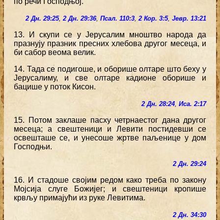
по речи Господњој.
2 Дн. 29:25
,
2 Дн. 29:36
,
Псал. 110:3
,
2 Кор. 3:5
,
Јевр. 13:21
13. И скупи се у Јерусалим мноштво народа да
празнују празник пресних хлебова другог месеца, и
би сабор веома велик.
14. Тада се подигоше, и оборише олтаре што беху у
Јерусалиму, и све олтаре кадионе оборише и
бацише у поток Кисон.
2 Дн. 28:24
,
Иса. 2:17
15. Потом заклаше пасху четрнаестог дана другог
месеца; а свештеници и Левити постидевши се
освешташе се, и унесоше жртве паљенице у дом
Господњи.
2 Дн. 29:24
16. И стадоше својим редом како треба по закону
Мојсија слуге Божијег; и свештеници кропише
крвљу примајући из руке Левитима.
2 Дн. 34:30