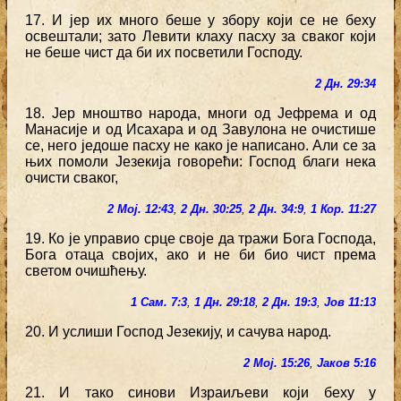
17. И јер их много беше у збору који се не беху
освештали; зато Левити клаху пасху за сваког који
не беше чист да би их посветили Господу.
2 Дн. 29:34
18. Јер мноштво народа, многи од Јефрема и од
Манасије и од Исахара и од Завулона не очистише
се, него једоше пасху не како је написано. Али се за
њих помоли Језекија говорећи: Господ благи нека
очисти сваког,
2 Мој. 12:43
,
2 Дн. 30:25
,
2 Дн. 34:9
,
1 Кор. 11:27
19. Ко је управио срце своје да тражи Бога Господа,
Бога отаца својих, ако и не би био чист према
светом очишћењу.
1 Сам. 7:3
,
1 Дн. 29:18
,
2 Дн. 19:3
,
Јов 11:13
20. И услиши Господ Језекију, и сачува народ.
2 Мој. 15:26
,
Јаков 5:16
21. И тако синови Израиљеви који беху у