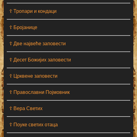
☦ Тропари и кондаци
☦ Бројанице
☦ Две највеће заповести
☦ Десет Божијих заповести
☦ Црквене заповести
☦ Православни Појмовник
☦ Вера Светих
☦ Поуке светих отаца