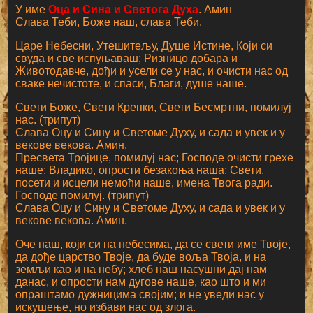
У име
Оца и Сина и Светога Духа
. Амин
Слава Теби, Боже наш, слава Теби.
Царе Небесни, Утешитељу, Душе Истине, Који си
свуда и све испуњаваш; Ризницо добара и
Животодавче, дођи и усели се у нас, и очисти нас од
сваке нечистоте, и спаси, Благи, душе наше.
Свети Боже, Свети Крепки, Свети Бесмртни, помилуј
нас. (трипут)
Слава Оцу и Сину и Светоме Духу, и сада и увек и у
векове векова. Амин.
Пресвета Тројице, помилуј нас; Господе очисти грехе
наше; Владико, опрости безакоња наша; Свети,
посети и исцели немоћи наше, имена Твога ради.
Господе помилуј. (трипут)
Слава Оцу и Сину и Светоме Духу, и сада и увек и у
векове векова. Амин.
Оче наш, који си на небесима, да се свети име Твоје,
да дође царство Твоје, да буде воља Твоја, и на
земљи као и на небу; хлеб наш насушни дај нам
данас, и опрости нам дугове наше, као што и ми
опраштамо дужницима својим; и не уведи нас у
искушење, но избави нас од злога.