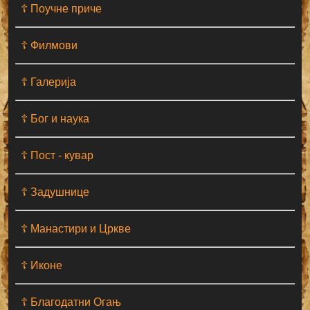
☦ Поучне приче
☦ Филмови
☦ Галерија
☦ Бог и наука
☦ Пост - кувар
☦ Задушнице
☦ Манастири и Цркве
☦ Иконе
☦ Благодатни Огањ