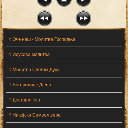
☦ Оче наш - Moлитва Господња
☦ Исусова молитва
☦ Молитва Светом Духу
☦ Богородице Дјево
☦ Достојно јест
☦ Никејски Символ вере