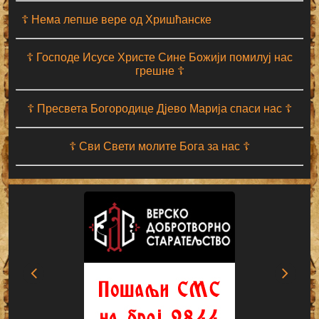
☦ Нема лепше вере од Хришћанске
☦ Господе Исусе Христе Сине Божији помилуј нас
грешне ☦
☦ Пресвета Богородице Дјево Марија спаси нас ☦
☦ Сви Свети молите Бога за нас ☦