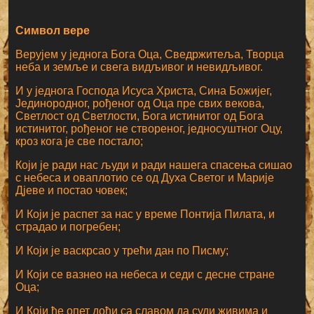
Символ вере
Верујем у једнога Бога Оца, Сведржитеља, Творца
неба и земље и свега видљивог и невидљивог.
И у једнога Господа Исуса Христа, Сина Божијег,
Јединородног, рођеног од Оца пре свих векова,
Светлост од Светлости, Бога истинитог од Бога
истинитог, рођеног не створеног, једносуштног Оцу,
кроз кога је све постало;
Који је ради нас људи и ради нашега спасења сишао
с небеса и оваплотио се од Духа Светог и Марије
Дјеве и постао човек;
И Који је распет за нас у време Понтија Пилата, и
страдао и погребен;
И Који је васкрсао у трећи дан по Писму;
И Који се вазнео на небеса и седи с десне стране
Оца;
И Који ће опет доћи са славом да суди живима и