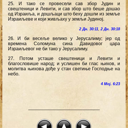
25. И тако се провесели сав збор Јудин и
свештеници и Левити, и сав збор што беше дошао
од Израиља, и дошљаци што беху дошли из земље
Израиљеве и који живљаху у земљи Јудиној.
2 Дн. 30:11
,
2 Дн. 30:18
26. И би весеље велико у Јерусалиму; јер од
времена Соломуна сина Давидовог цара
Израиљевог не би тако у Јерусалиму.
27. Потом усташе свештеници и Левити и
благословише народ; и услишен би глас њихов, и
молитва њихова дође у стан светиње Господње на
небо.
4 Мој. 6:23