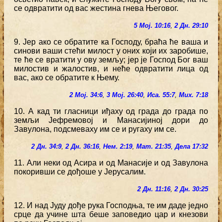
се одвратити од вас жестина гнева Његовог.
5 Мој. 10:16
,
2 Дн. 29:10
9. Јер ако се обратите ка Господу, браћа ће ваша и
синови ваши стећи милост у оних који их заробише,
те ће се вратити у ову земљу; јер је Господ Бог ваш
милостив и жалостив, и неће одвратити лица од
вас, ако се обратите к Њему.
2 Мој. 34:6
,
3 Мој. 26:40
,
Иса. 55:7
,
Мих. 7:18
10. А кад ти гласници иђаху од града до града по
земљи Јефремовој и Манасијиној дори до
Завулона, подсмеваху им се и ругаху им се.
2 Дн. 34:9
,
2 Дн. 36:16
,
Нем. 2:19
,
Мат. 21:35
,
Дела 17:32
11. Али неки од Асира и од Манасије и од Завулона
покоривши се дођоше у Јерусалим.
2 Дн. 11:16
,
2 Дн. 30:25
12. И над Јуду дође рука Господња, те им даде једно
срце да учине шта беше заповедио цар и кнезови