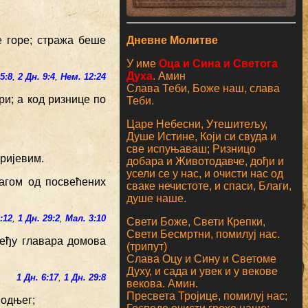
Дневне Молитве
е горе; стража беше
У име
Оца и Сина и Светога
Духа
. Амин
25:8
,
2 Дн. 9:4
,
Нем. 12:24
Слава Теби, Боже наш, слава
ри; а код ризнице по
Теби.
Царе Небесни, Утешитељу,
Душе Истине, Који си свуда и
све испуњаваш; Ризницо
ријевим.
добара и Животодавче, дођи и
усели се у нас, и очисти нас од
лагом од посвећених
сваке нечистоте, и спаси, Благи,
душе наше.
:12
,
1 Дн. 29:2
,
Мал. 3:10
Свети Боже, Свети Крепки,
Свети Бесмртни, помилуј нас.
међу главара домова
(трипут)
Слава Оцу и Сину и Светоме
Духу, и сада и увек и у векове
1 Дн. 6:17
,
1 Дн. 29:8
векова. Амин.
Пресвета Тројице, помилуј нас;
подњег;