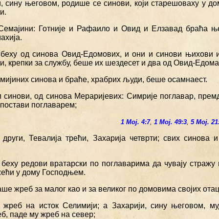
, сину његовом, родише се синови, који старешоваху у дом
и.
Семајини: Готније и Рафаило и Овид и Елзавад браћа њ
ахија.
 беху од синова Овид-Едомових, и они и синови њихови 
, крепки за службу, беше их шездесет и два од Овид-Едома
мијиних синова и браће, храбрих људи, беше осамнаест.
и синови, од синова Мераријевих: Симрије поглавар, прем
 постави поглаварем;
1 Мој. 4:7
,
1 Мој. 49:3
,
5 Мој. 21
а други, Тевалија трећи, Захарија четврти; свих синова
 беху редови вратарски по поглаварима да чувају стражу
жећи у дому Господњем.
аше жреб за малог као и за великог по домовима својих отац
 жреб на исток Селимији; а Захарији, сину његовом, му
б, паде му жреб на север;