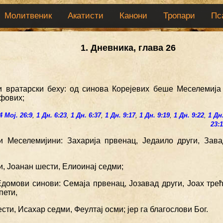
Молитвеник
Акатисти
Канони
Тропари
Пс
1. Дневника, глава 26
и вратарски беху: од синова Корејевих беше Меселемија
фових;
4 Мој. 26:9
,
1 Дн. 6:23
,
1 Дн. 6:37
,
1 Дн. 9:17
,
1 Дн. 9:19
,
1 Дн. 9:22
,
1 Дн
23:
и Меселемијини: Захарија првенац, Једаило други, Зава
и, Јоанан шести, Елиоинај седми;
Едомови синови: Семаја првенац, Јозавад други, Јоах тре
пети,
сти, Исахар седми, Феултај осми; јер га благослови Бог.