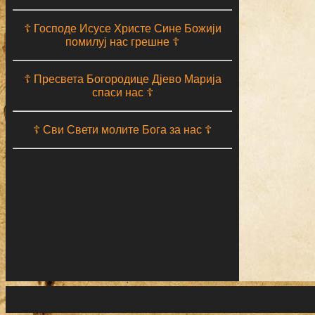
☦ Господе Исусе Христе Сине Божији
помилуј нас грешне ☦
☦ Пресвета Богородице Дјево Марија
спаси нас ☦
☦ Сви Свети молите Бога за нас ☦