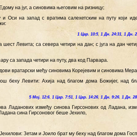
Едому на југ, а синовима његовим на ризницу;
 и Оси на запад с вратима салехетским на путу који ид
жи:
1 Цар. 10:5
,
1 Дн. 24:31
,
1 Дн. 
а шест Левита; са севера четири на дан; с југа на дан чети
ару са запада четири на путу, два код Парвара.
редови вратарски међу синовима Корејевим и синовима Мера
још беху Левити: Ахија над благом дома Божијег, над б
5 Мој. 12:6
,
1 Цар. 7:51
,
1 Цар. 14:26
,
1 Дн. 9:26
,
1 Дн. 28
ова Ладанових између синова Гирсонових од Ладана, из
 Ладана сина Гирсоновог беше Јехило,
Јехилови: Зетам и Јоило брат му беху над благом дома Гос