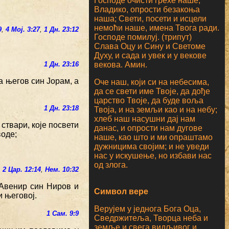
Господе очисти грехе наше;
Владико, опрости безакоња
наша; Свети, посети и исцели
немоћи наше, имена Твога ради.
9
,
4 Мој. 3:27
,
1 Дн. 23:12
Господе помилуј. (трипут)
Слава Оцу и Сину и Светоме
Духу, и сада и увек и у векове
векова. Амин.
1 Дн. 23:16
 а његов син Јорам, а
Оче наш, који си на небесима,
да се свети име Твоје, да дође
царство Твоје, да буде воља
1 Дн. 23:18
Твоја, и на земљи као и на небу;
хлеб наш насушни дај нам
ствари, које посвети
данас, и опрости нам дугове
воде;
наше, као што и ми опраштамо
дужницима својим; и не уведи
нас у искушење, но избави нас
од злога.
2 Цар. 12:14
,
Нем. 10:32
 Авенир син Ниров и
Символ вере
и његовој.
Верујем у једнога Бога Оца,
1 Сам. 9:9
Сведржитеља, Творца неба и
земље и свега видљивог и