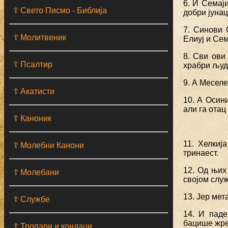
6. И Семаји
☦ Свето Писмо - Библија
добри јунац
7. Синови 
☦ Молитвеник
Елиуј и Сем
8. Сви ови
☦ Псалтир
храбри људи
9. А Меселе
☦ Акатисти
10. А Осин
али га отац
☦ Каноник
11. Хелкиј
☦ Молебни Канони
тринаест.
12. Од њих
☦ Молебани
својом слу
13. Јер мет
☦ Службе
14. И паде
бацише жре
☦ Тропари и кондаци