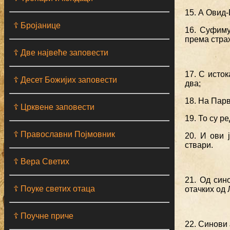
15. А Овид-
☦ Бројанице
16. Суфиму
према стра
☦ Две највеће заповести
17. С исток
☦ Десет Божијих заповести
два;
18. На Парв
☦ Црквене заповести
19. То су 
☦ Православни Појмовник
20. И ови 
ствари.
☦ Вера Светих
21. Од син
☦ Поуке светих отаца
отачких од
☦ Поучне приче
22. Синови 