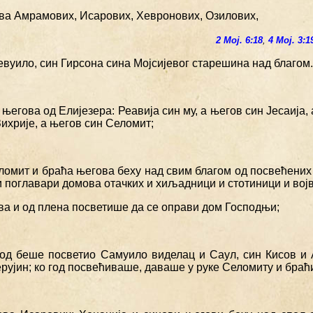
ова Амрамових, Исарових, Хевронових, Озилових,
2 Мој. 6:18
,
4 Мој. 3:1
вуило, син Гирсона сина Мојсијевог старешина над благом.
 његова од Елијезера: Реавија син му, а његов син Јесаија,
ихрије, а његов син Селомит;
ломит и браћа његова беху над свим благом од посвећених 
и поглавари домова отачких и хиљадници и стотиници и вој
ва и од плена посветише да се оправи дом Господњи;
год беше посветио Самуило виделац и Саул, син Кисов и
рујин; ко год посвећиваше, даваше у руке Селомиту и браћ