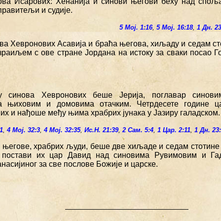
ова Исарових: Хенанија и синови његови беху над спо
правитељи и судије.
5 Мој. 1:16
,
5 Мој. 16:18
,
1 Дн. 2
ова Хевронових Асавија и браћа његова, хиљаду и седам с
зраиљем с ове стране Јордана на истоку за сваки посао Г
у синова Хевронових беше Јерија, поглавар синов
а њиховим и домовима отачким. Четрдесете године ц
их и нађоше међу њима храбрих јунака у Јазиру галадском.
:1
,
4 Мој. 32:3
,
4 Мој. 32:35
,
Ис.Н. 21:39
,
2 Сам. 5:4
,
1 Цар. 2:11
,
1 Дн. 23
е његове, храбрих људи, беше две хиљаде и седам стотине
и постави их цар Давид над синовима Рувимовим и Га
асијиног за све послове Божије и царске.