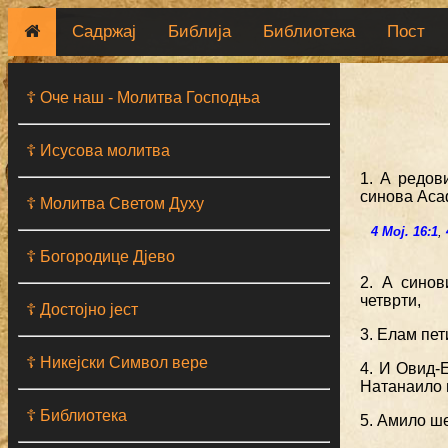
Садржај
Библија
Библиотека
Пост
☦ Оче наш - Moлитва Господња
☦ Исусова молитва
1. А редов
синова Аса
☦ Молитва Светом Духу
4 Мој. 16:1
,
☦ Богородице Дјево
2. А синов
четврти,
☦ Достојно јест
3. Елам пет
☦ Никејски Символ вере
4. И Овид-
Натанаило 
☦ Библиотека
5. Амило ше