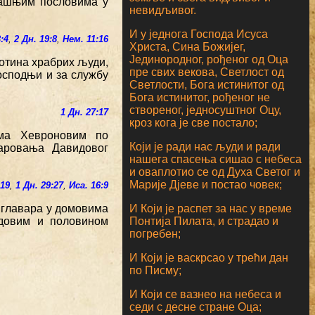
љашњим пословима у
невидљивог.
И у једнога Господа Исуса
3:4
,
2 Дн. 19:8
,
Нем. 11:16
Христа, Сина Божијег,
Јединородног, рођеног од Оца
тотина храбрих људи,
пре свих векова, Светлост од
осподњи и за службу
Светлости, Бога истинитог од
Бога истинитог, рођеног не
створеног, једносуштног Оцу,
1 Дн. 27:17
кроз кога је све постало;
има Хевроновим по
Који је ради нас људи и ради
аровања Давидовог
нашега спасења сишао с небеса
и оваплотио се од Духа Светог и
Марије Дјеве и постао човек;
:19
,
1 Дн. 29:27
,
Иса. 16:9
И Који је распет за нас у време
 главара у домовима
Понтија Пилата, и страдао и
довим и половином
погребен;
И Који је васкрсао у трећи дан
по Писму;
И Који се вазнео на небеса и
седи с десне стране Оца;