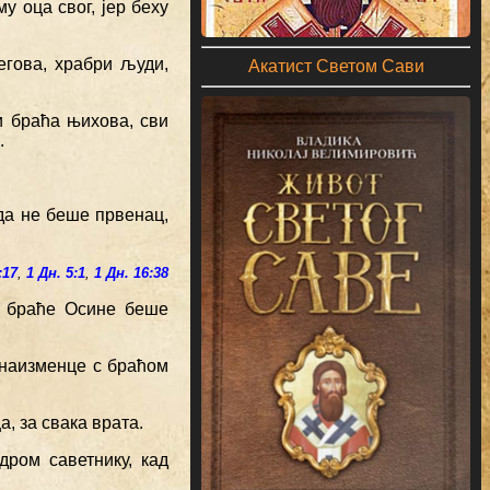
у оца свог, јер беху
егова, храбри људи,
Акатист Светом Сави
и браћа њихова, сви
.
да не беше првенац,
:17
,
1 Дн. 5:1
,
1 Дн. 16:38
 и браће Осине беше
 наизменце с браћом
а, за свака врата.
дром саветнику, кад