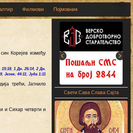
алтир
Филмови
Појмовник
 син Корејев између
. 15:18
,
1 Дн. 26:14
,
2 Дн.
19
,
Језек. 44:11
,
Јуда 1:11
дија трећи, Јатнило
Свети Сава Слава Сајта
ћи и Сихар четврти и