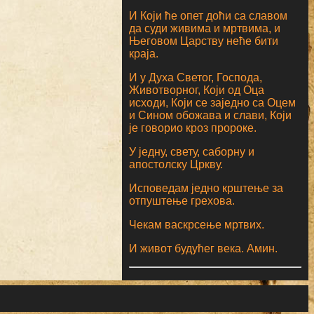
И Који ће опет доћи са славом
да суди живима и мртвима, и
Његовом Царству неће бити
краја.
И у Духа Светог, Господа,
Животворног, Који од Оца
исходи, Који се заједно са Оцем
и Сином обожава и слави, Који
је говорио кроз пророке.
У једну, свету, саборну и
апостолску Цркву.
Исповедам једно крштење за
отпуштење грехова.
Чекам васкрсење мртвих.
И живот будућег века. Амин.