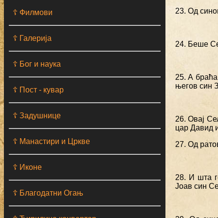
23. Од син
☦ Филмови
☦ Галерија
24. Беше Се
☦ Бог и наука
25. А браћа
његов син З
☦ Пост - кувар
☦ Задушнице
26. Овај Се
цар Давид 
☦ Манастири и Цркве
27. Од рато
☦ Иконе
28. И шта 
Јоав син Се
☦ Благодатни Огањ