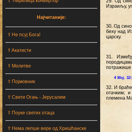
☦ Ћирилица конвертор
29. Од син
Израиљу, у
Најчитаније:
30. Од син
беху над И
☦ Не псуј Бога!
царску.
☦ Aкатисти
31. Измеђ
породицам
☦ Молитве
потражише 
4 Мој. 32
☦ Појмовник
32. И браћ
отачким; 
☦ Свети Огањ - Јерусалим
племена Ман
☦ Поуке светих отаца
☦ Нема лепше вере од Хришћанске